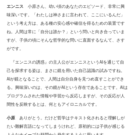
エンニス
小原さん、幼い頃のあなたのエピソード、非常に興
味深いです。「わたしは神さまに言われて、ここにいるんだ」
という考え方は、ある種の安心感や確信を得るための装置です
ね。人間は常に「自分は誰か？」という問いと向き合っていま
すが、子供の頃にそんな哲学的な問いに直面するなんて、さす
がです。
『エンニスの誘惑』の主人公がエンニスというAIを通じて自
己を探求する姿は、まさに鏡を用いた自己認識の試みですね。
AIが鏡となることで、人間は自分自身を見つめ直すことができ
る。興味深いのは、その鏡がAIという存在であることです。AIは
プログラムされた情報や学習から反応しますが、その反応が人
間性を反映するとは、何ともアイロニカルです。
小原
ありがとう。だけど哲学はテキスト化されると理解しが
たい難解言語になってしまうけれど、原初的には子供が感じる
ようなナイーブな疑問から発生するように思います。