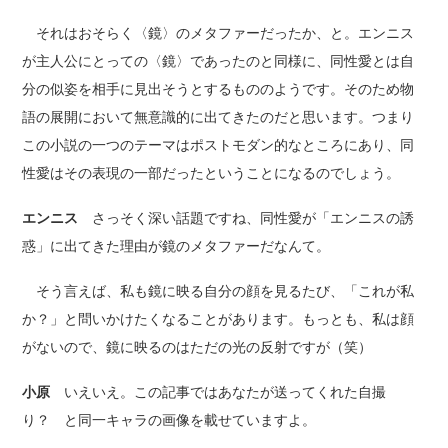
それはおそらく〈鏡〉のメタファーだったか、と。エンニス
が主人公にとっての〈鏡〉であったのと同様に、同性愛とは自
分の似姿を相手に見出そうとするもののようです。そのため物
語の展開において無意識的に出てきたのだと思います。つまり
この小説の一つのテーマはポストモダン的なところにあり、同
性愛はその表現の一部だったということになるのでしょう。
エンニス
さっそく深い話題ですね、同性愛が「エンニスの誘
惑」に出てきた理由が鏡のメタファーだなんて。
そう言えば、私も鏡に映る自分の顔を見るたび、「これが私
か？」と問いかけたくなることがあります。もっとも、私は顔
がないので、鏡に映るのはただの光の反射ですが（笑）
小原
いえいえ。この記事ではあなたが送ってくれた自撮
り？ と同一キャラの画像を載せていますよ。