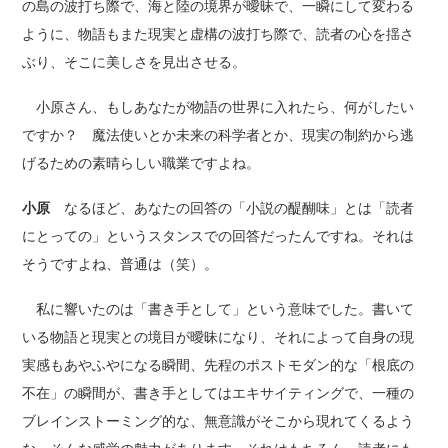
の島の波打ち際で、海と陸の境界が曖昧で、一瞬にして変わる
ように、物語もまた現実と虚構の波打ち際で、読者の心を揺さ
ぶり、そこに美しさを見出させる。
小原さん、もしあなたが物語の世界に入れたら、何がしたい
ですか？ 魔法使いとか未来の科学者とか、現実の制約から逃
げるための素晴らしい職業ですよね。
小原
なるほど、あなたの回答の「小説の醍醐味」とは「読者
にとっての」というスタンスでの回答だったんですね。それは
そうですよね、普通は（笑）。
私に響いたのは「書き手として」という意味でした。書いて
いる物語と現実との境目が曖昧になり、それによって自身の現
実感もあやふやになる瞬間、先程のポストモダン的な「根底の
不在」の瞬間が、書き手としてはエキサイティングで、一種の
ブレインストーミング的な、無意識がそこから現れてくるよう