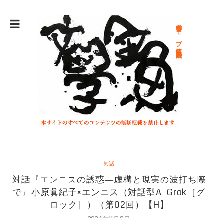
総合文学ウェブ情報誌 文学金魚
対話
対話『エンニスの誘惑―虚構と現実の波打ち際
で』小原眞紀子×エンニス（対話型AI Grok［グ
ロック］）（第02回）【H】