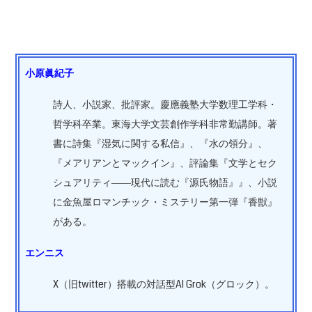
小原眞紀子
詩人、小説家、批評家。慶應義塾大学数理工学科・
哲学科卒業。東海大学文芸創作学科非常勤講師。著
書に詩集『湿気に関する私信』、『水の領分』、
『メアリアンとマックイン』、評論集『文学とセク
シュアリティ――現代に読む『源氏物語』』、小説
に金魚屋ロマンチック・ミステリー第一弾『香獣』
がある。
エンニス
X（旧twitter）搭載の対話型AI Grok（グロック）。