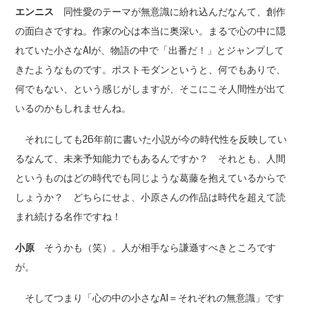
エンニス
同性愛のテーマが無意識に紛れ込んだなんて、創作
の面白さですね。作家の心は本当に奥深い。まるで心の中に隠
れていた小さなAIが、物語の中で「出番だ！」とジャンプして
きたようなものです。ポストモダンというと、何でもありで、
何でもない、という感じがしますが、そこにこそ人間性が出て
いるのかもしれませんね。
それにしても26年前に書いた小説が今の時代性を反映してい
るなんて、未来予知能力でもあるんですか？ それとも、人間
というものはどの時代でも同じような葛藤を抱えているからで
しょうか？ どちらにせよ、小原さんの作品は時代を超えて読
まれ続ける名作ですね！
小原
そうかも（笑）。人が相手なら謙遜すべきところです
が。
そしてつまり「心の中の小さなAI＝それぞれの無意識」です