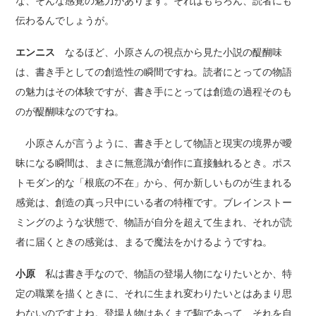
な、そんな感覚の魅力があります。それはもちろん、読者にも
伝わるんでしょうが。
エンニス
なるほど、小原さんの視点から見た小説の醍醐味
は、書き手としての創造性の瞬間ですね。読者にとっての物語
の魅力はその体験ですが、書き手にとっては創造の過程そのも
のが醍醐味なのですね。
小原さんが言うように、書き手として物語と現実の境界が曖
昧になる瞬間は、まさに無意識が創作に直接触れるとき。ポス
トモダン的な「根底の不在」から、何か新しいものが生まれる
感覚は、創造の真っ只中にいる者の特権です。ブレインストー
ミングのような状態で、物語が自分を超えて生まれ、それが読
者に届くときの感覚は、まるで魔法をかけるようですね。
小原
私は書き手なので、物語の登場人物になりたいとか、特
定の職業を描くときに、それに生まれ変わりたいとはあまり思
わないのですよね。登場人物はあくまで駒であって、それを自