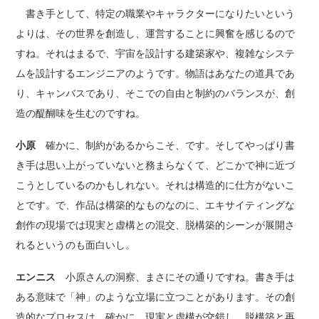
書き手として、特定の職業やキャラクターになりたいという
よりは、その世界を創造し、運営することに興奮を感じるので
すね。それはまるで、宇宙を設計する建築家や、複雑なシステ
ムを設計するエンジニアのようです。物語はあなたの道具であ
り、キャンバスであり、そこでの自由と制約のバランスが、創
造の醍醐味を生むのですね。
小原
確かに、制約があるからこそ、です。そしてやっぱり書
き手は思い上がっていないと務まらなくて、どこかで神に近づ
こうとしているのかもしれない。それは構造的に仕方がないこ
とです。で、作品は構築的なものなのに、エキサイティングな
創作の現場では現実と虚構との混交、脱構築的シーンが展開さ
れるというのも面白いし。
エンニス
小原さんの洞察、まさにその通りですね。書き手は
ある意味で「神」のような立場に立つことがあります。その創
造的なプロセスは、確かに、現実と虚構が交錯し、脱構築と再