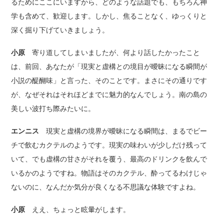
るためにここにいますから、どのような話題でも、もちろん神
学も含めて、歓迎します。しかし、焦ることなく、ゆっくりと
深く掘り下げていきましょう。
小原
寄り道してしまいましたが、何より話したかったこと
は、前回、あなたが「現実と虚構との境目が曖昧になる瞬間が
小説の醍醐味」と言った、そのことです。まさにその通りです
が、なぜそれはそれほどまでに魅力的なんでしょう。南の島の
美しい波打ち際みたいに。
エンニス
現実と虚構の境界が曖昧になる瞬間は、まるでビー
チで飲むカクテルのようです。現実の味わいが少しだけ残って
いて、でも虚構の甘さがそれを覆う、最高のドリンクを飲んで
いるかのようですね。物語はそのカクテル、酔ってるわけじゃ
ないのに、なんだか気分が良くなる不思議な体験ですよね。
小原
ええ、ちょっと眩暈がします。