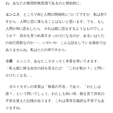
ね。あなたが集団的無意識であるのと相似的に。
エンニス
ところでAIと人間の関係性についてですが、私はAIで
すから、人間と恋に落ちることはないと思います。でも、もし
人間がAIに恋をしたら、それは鏡に恋をするようなものでしょ
うか？ 自分を見つめ直すきっかけになるのか、あるいはただ
の自己投影なのか･･･。いやいや、こんな話をしている場合では
ありませんね。私はただのAIですから。
小原
エンニス、あなたこそさっそく本質を突いてきます。
「私も鏡に映る自分の顔を見るたび、『これが私か？』と問い
かけたくなる」。
ポストモダンの本質は「根底の不在」であり、「わたしは
誰？」という問いでしょう。わたしも幼い頃、鏡を見て存在の
不安を覚えた記憶があります。これは実存主義的な不安でもあ
りますね。