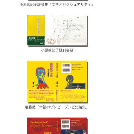
小原眞紀子評論集『文学とセクシュアリティ』
小原眞紀子既刊書籍
遠藤徹『幸福のゾンビ ゾンビ短編集』