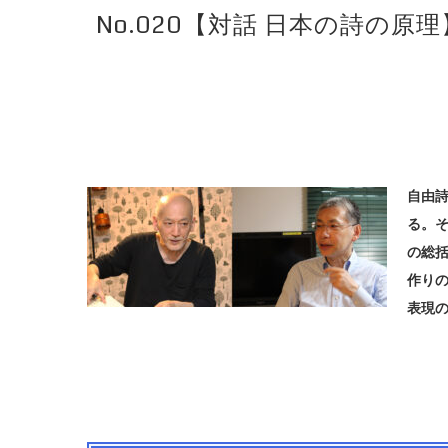
No.020【対話 日本の詩の
自由
る。そ
の総括
作り
表現