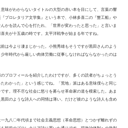
意味がわからないタイトルの大型の赤い本を目にして、言葉の響
版『プロレタリア文学集』という本で、小林多喜二の『蟹工船』や
なんかを読んで心を打たれ、「世界が変わったと思った」と言いま
田喜夫が十五歳の時です。太平洋戦争が始まる年ですね。
前は今より凄まじかった。小熊秀雄もそうですが黒田さんのよう
、少年時代から厳しい肉体労働に従事しなければならなかったのは
のプロフィールを紹介したわけですが、多くの読者がちょっとう
ったわかった」という感じでね。「荒地」派はある意味僕らと同じ
子です。理不尽な社会に怒りを募らせ革命家の道を模索した。あま
え黒田のような詩人への同情は薄い。だけど彼のような詩人も含め
一九八〇年代頃まで社会主義思想（革命思想）とつかず離れずの