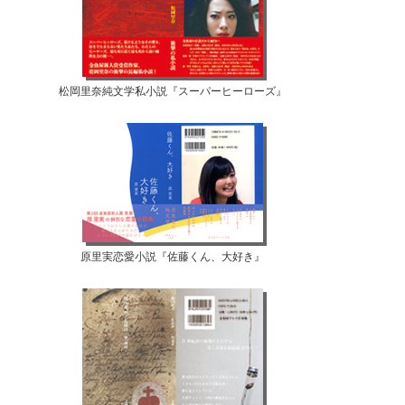
松岡里奈純文学私小説『スーパーヒーローズ』
原里実恋愛小説『佐藤くん、大好き』