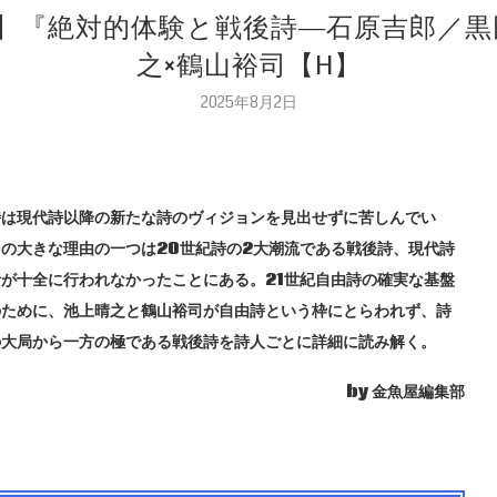
原理】『絶対的体験と戦後詩―石原吉郎／
之×鶴山裕司【H】
2025年8月2日
詩は現代詩以降の新たな詩のヴィジョンを見出せずに苦しんでい
の大きな理由の一つは20世紀詩の2大潮流である戦後詩、現代詩
が十全に行われなかったことにある。21世紀自由詩の確実な基盤
のために、池上晴之と鶴山裕司が自由詩という枠にとらわれず、詩
の大局から一方の極である戦後詩を詩人ごとに詳細に読み解く。
by 金魚屋編集部