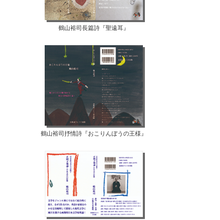
鶴山裕司長篇詩『聖遠耳』
鶴山裕司抒情詩『おこりんぼうの王様』