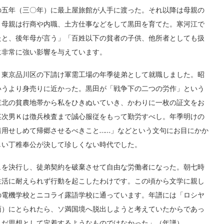
五年（三〇年）に最上屋旅館が人手に渡った。それ以降は母親の
。母親は行商や内職、土方仕事などをして黒田を育てた。寒河江で
たと、後年母が言う」「百姓以下の貧者の子供、他所者としても扱
に非常に強い影響を与えています。
東京品川区の下請け軍需工場の年季徒弟として就職しました。昭
いうより身売りに近かった。黒田が「戦争下の二つの労作」という
東北の貧農地帯から私をひきぬいていき、かわりに一枚の証文をお
某次男Ｋは徴兵検査まで誠心服従をもって勤労すべし。年季明けの
着用せしめて帰郷させるべきこと……」などという文句にお目にかか
しい丁稚奉公が決して珍しくない時代でした。
を決行し、徒弟契約を破棄させて自由な労働者になった。朝七時
生活に耐えられず行動を起こしたわけです。この頃から文学に親し
の電機学校とニコライ露語学校に通っています。年譜には「ロシヤ
面）にとられたら、ソ満国境へ脱出しようと考えていたからであっ
まだ思想として定着するようなものではなかった」（年譜）。