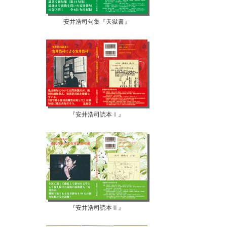
安井浩司句集『天獄書』
『安井浩司読本Ⅰ』
『安井浩司読本Ⅱ』