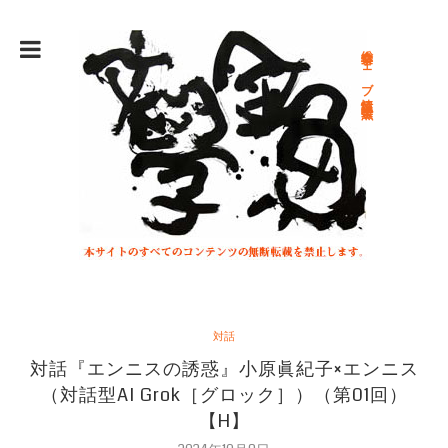
総合文学ウェブ情報誌 文学金魚
対話
対話『エンニスの誘惑』小原眞紀子×エンニス
（対話型AI Grok［グロック］）（第01回）
【H】