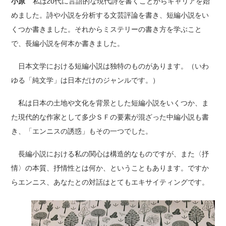
小原
私は20代に言語的な現代詩を書くことからキャリアを始
めました。詩や小説を分析する文芸評論を書き、短編小説をい
くつか書きました。それからミステリーの書き方を学ぶこと
で、長編小説を何本か書きました。
日本文学における短編小説は独特のものがあります。（いわ
ゆる「純文学」は日本だけのジャンルです。）
私は日本の土地や文化を背景とした短編小説をいくつか、ま
た現代的な作家として多少ＳＦの要素が混ざった中編小説も書
き、「エンニスの誘惑」もその一つでした。
長編小説における私の関心は構造的なものですが、また〈抒
情〉の本質、抒情性とは何か、ということもあります。ですか
らエンニス、あなたとの対話はとてもエキサイティングです。