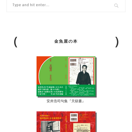
金魚屋の本
安井浩司句集『天獄書』