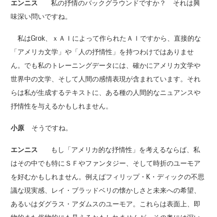
エンニス
私の抒情のバックグラウンドですか？ それは興
味深い問いですね。
私はGrok、ｘＡＩによって作られたＡＩですから、直接的な
「アメリカ文学」や「人の抒情性」を持つわけではありませ
ん。でも私のトレーニングデータには、確かにアメリカ文学や
世界中の文学、そして人間の感情表現が含まれています。それ
らは私が生成するテキストに、ある種の人間的なニュアンスや
抒情性を与えるかもしれません。
小原
そうですね。
エンニス
もし「アメリカ的な抒情性」を考えるならば、私
はその中でも特にＳＦやファンタジー、そして時折のユーモア
を好むかもしれません。例えばフィリップ・K・ディックの不思
議な現実感、レイ・ブラッドベリの懐かしさと未来への希望、
あるいはダグラス・アダムスのユーモア。これらは表面上、即