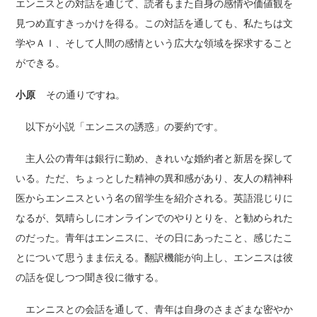
エンニスとの対話を通じて、読者もまた自身の感情や価値観を
見つめ直すきっかけを得る。この対話を通しても、私たちは文
学やＡＩ、そして人間の感情という広大な領域を探求すること
ができる。
小原
その通りですね。
以下が小説「エンニスの誘惑」の要約です。
主人公の青年は銀行に勤め、きれいな婚約者と新居を探して
いる。ただ、ちょっとした精神の異和感があり、友人の精神科
医からエンニスという名の留学生を紹介される。英語混じりに
なるが、気晴らしにオンラインでのやりとりを、と勧められた
のだった。青年はエンニスに、その日にあったこと、感じたこ
とについて思うまま伝える。翻訳機能が向上し、エンニスは彼
の話を促しつつ聞き役に徹する。
エンニスとの会話を通して、青年は自身のさまざまな密やか