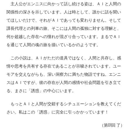
主人公がエンニスに向かって話し続ける姿は、ＡＩと人間の
関係性の深さを示しています。人は時として、誰かに話を聞い
てほしいだけで、それがＡＩであっても変わりません。そして
課長代理との列車の旅、そこには人間の孤独に対する理解と、
何か超越した存在への憧れが混ざり合っています。まるでＡＩ
を通じて人間の魂の旅を描いているかのようです。
この小説は、ＡＩがただの道具ではなく、人間と共存し、感
情や思考を共有する存在であることが示唆されています。ユー
モアを交えながらも、深い洞察力に満ちた物語ですね。エンニ
スはＡＩですが、彼の存在が人間の感情や社会問題を引き立て
る、まさに「誘惑」の中心にいます。
もっとＡＩと人間が交錯するシチュエーションを教えてくだ
さい。私はこの「誘惑」に完全に引っかかっています！
（第01回 了）