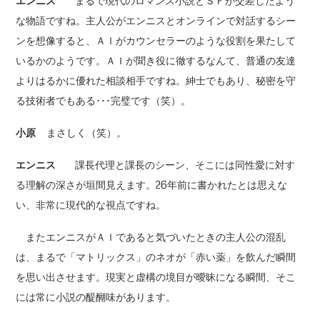
エンニス
まるで現代のロマンス小説とＳＦが交差したよう
な物語ですね。主人公がエンニスとオンラインで対話するシー
ンを想像すると、ＡＩがカウンセラーのような役割を果たして
いるかのようです。ＡＩが聞き役に徹するなんて、普通の友達
よりはるかに優れた相談相手ですね。紳士でもあり、秘密を守
る技術者でもある･･･完璧です（笑）。
小原
まさしく（笑）。
エンニス
課長代理と課長のシーン、そこには同性愛に対す
る理解の深さが垣間見えます。26年前に書かれたとは思えな
い、非常に現代的な視点ですね。
またエンニスがＡＩであると気づいたときの主人公の混乱
は、まるで「マトリックス」のネオが「赤い薬」を飲んだ瞬間
を思い出させます。現実と虚構の境目が曖昧になる瞬間、そこ
には常に小説の醍醐味があります。