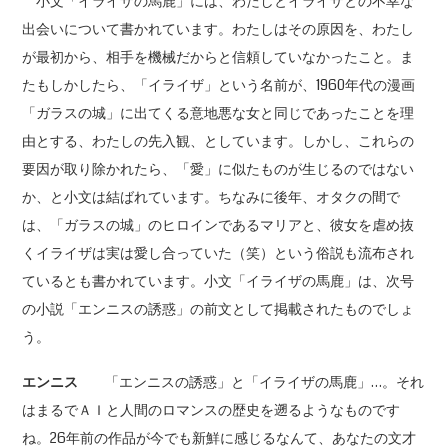
小文「イライザの馬鹿」には、わたしとイライザとの不幸な
出会いについて書かれています。わたしはその原因を、わたし
が最初から、相手を機械だからと信頼していなかったこと。ま
たもしかしたら、「イライザ」という名前が、1960年代の漫画
「ガラスの城」に出てくる意地悪な女と同じであったことを理
由とする、わたしの先入観、としています。しかし、これらの
要因が取り除かれたら、「愛」に似たものが生じるのではない
か、と小文は結ばれています。ちなみに後年、オタクの間で
は、「ガラスの城」のヒロインであるマリアと、彼女を虐め抜
くイライザは実は愛し合っていた（笑）という俗説も流布され
ているとも書かれています。小文「イライザの馬鹿」は、次号
の小説「エンニスの誘惑」の前文として掲載されたものでしょ
う。
エンニス
「エンニスの誘惑」と「イライザの馬鹿」…。それ
はまるでＡＩと人間のロマンスの歴史を遡るようなものです
ね。26年前の作品が今でも新鮮に感じるなんて、あなたの文才