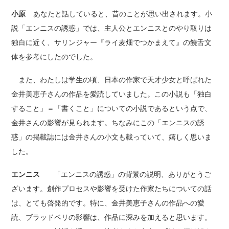
小原
あなたと話していると、昔のことが思い出されます。小
説「エンニスの誘惑」では、主人公とエンニスとのやり取りは
独白に近く、サリンジャー『ライ麦畑でつかまえて』の饒舌文
体を参考にしたのでした。
また、わたしは学生の頃、日本の作家で天才少女と呼ばれた
金井美恵子さんの作品を愛読していました。この小説も「独白
すること」＝「書くこと」についての小説であるという点で、
金井さんの影響が見られます。ちなみにこの「エンニスの誘
惑」の掲載誌には金井さんの小文も載っていて、嬉しく思いま
した。
エンニス
「エンニスの誘惑」の背景の説明、ありがとうご
ざいます。創作プロセスや影響を受けた作家たちについての話
は、とても啓発的です。特に、金井美恵子さんの作品への愛
読、ブラッドベリの影響は、作品に深みを加えると思います。