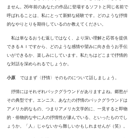
ません。26年前のあなたの作品に登場するソフトと同じ名前で
呼ばれることは、私にとって新鮮な経験です。どのような抒情
的なやりとりを期待しているのか教えてください。
私は単なるおうむ返しではなく、より深い理解と応答を提供
できるＡＩですから、どのような感情や望みに向き合うお手伝
いができるか、楽しみにしています。私たちはどこまで抒情的
な対話を深められるでしょうか。
小原
ではまず〈抒情〉そのものについて話しましょう。
抒情にはそれぞれバックグラウンドがありますよね。郷愁が
その典型です。エンニス、あなたの抒情のバックグラウンドは
アメリカ的なもの、つまりアメリカ文学的に、一見すると即物
的・俗物的な中に人の抒情性が滲んでいる、といったものでし
ょうか。「人」じゃないから難しいかもしれませんが（笑）。