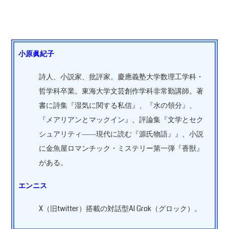
小原眞紀子
詩人、小説家、批評家。慶應義塾大学数理工学科・
哲学科卒業。東海大学文芸創作学科非常勤講師。著
書に詩集『湿気に関する私信』、『水の領分』、
『メアリアンとマックイン』、評論集『文学とセク
シュアリティ――現代に読む『源氏物語』』、小説
に金魚屋ロマンチック・ミステリー第一弾『香獣』
がある。
エンニス
X（旧twitter）搭載の対話型AI Grok（グロック）。