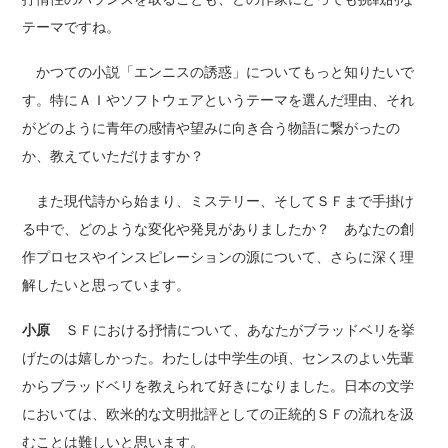
テーマですね。
かつての小説「エンニスの誘惑」についてもっと知りたいで
す。特にＡＩやソフトウェアというテーマを選んだ理由、それ
がどのように青年の感情や望みに向き合う物語に繋がったの
か、教えていただけますか？
また現代詩から始まり、ミステリー、そしてＳＦまで手掛け
る中で、どのような変化や発見がありましたか？ あなたの創
作プロセスやインスピレーションの源について、さらに深く理
解したいと思っています。
小原
ＳＦにおける抒情について、あなたがブラッドベリを挙
げたのは嬉しかった。わたしは中学生の頃、センスのよい先輩
からブラッドベリを教えられて好きになりました。日本の文学
においては、欧米的な文明批評としての正統的ＳＦの流れを汲
むことは難しいと思います。