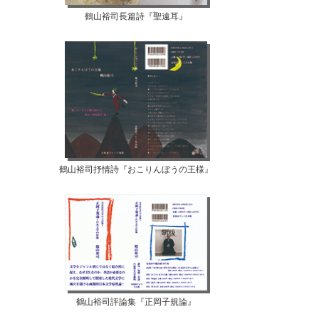
鶴山裕司長篇詩『聖遠耳』
鶴山裕司抒情詩『おこりんぼうの王様』
鶴山裕司評論集『正岡子規論』