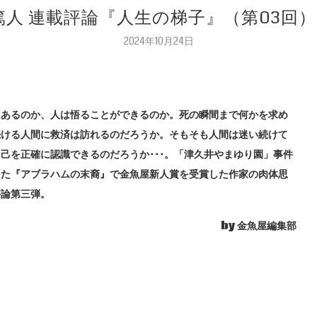
篤人 連載評論『人生の梯子』（第03回）
2024年10月24日
はあるのか、人は悟ることができるのか。死の瞬間まで何かを求め
続ける人間に救済は訪れるのだろうか。そもそも人間は迷い続けて
己を正確に認識できるのだろうか･･･。「津久井やまゆり園」事件
じた『アブラハムの末裔』で金魚屋新人賞を受賞した作家の肉体思
評論第三弾。
by 金魚屋編集部