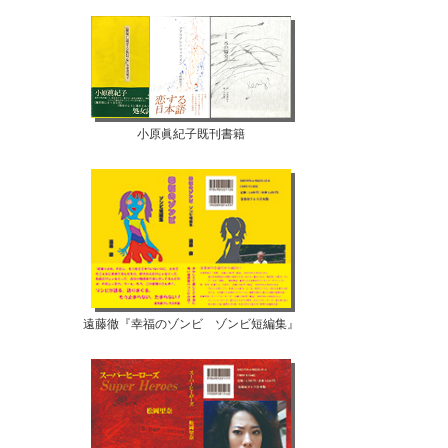
小原眞紀子既刊書籍
遠藤徹『幸福のゾンビ ゾンビ短編集』