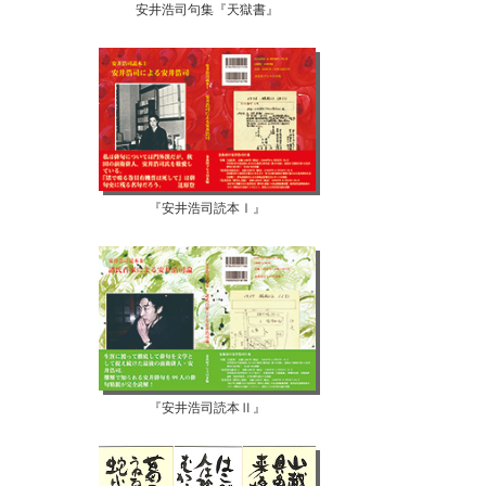
安井浩司句集『天獄書』
『安井浩司読本Ⅰ』
『安井浩司読本Ⅱ』