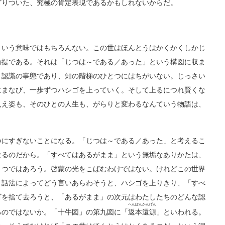
どりついた、究極の肯定表現であるかもしれないからだ。
いう意味ではもちろんない。この世は
ほんとうは
かくかくしかじ
前提である。それは「じつは～である／あった」という構図に収ま
り認識の事態であり、知の階梯のひとつにはちがいない。じっさい
にまなび、一歩ずつハシゴを上っていく。そして上るにつれ賢くな
見え姿も、そのひとの人生も、がらりと変わるなんていう物語は、
にすぎないことになる。「じつは～である／あった」と考えるこ
なるのだから。「すべてはあるがまま」という無垢なありかたは、
とつではあろう。啓蒙の光をこばむわけではない。けれどこの世界
う話法によってどう言いあらわそうと、ハシゴを上りきり、「すべ
ゴを捨て去ろうと、「あるがまま」の次元はわたしたちのどんな認
へんぽんかんげん
るのではないか。「十牛図」の第九図に「
返本還源
」といわれる。