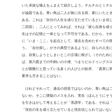
いた卓抜な喩えをふまえて紹介しよう。チルチルとミチ
が論題である。青い鳥は二人が旅に出る前、家にいたと
ある。これは「自分の人生を成り立たせているといま信
二四頁）。二人にとってみれば、それは「彼ら自身を成
生はその記憶と一体となって不可分である。だから、そ
に「いま・ここ」を起点として、過去を含めたすべての
う。「自分探し」がその典型であるように、自らの人生
は、自覚しようとしまいとこの立場に根ざし（そのため
ば、第六図までの牛飼いの小僧、つまりビルドゥングス
とが困難だと思っている多くの人びとの欲求、「真実に
要求も尽きることはない。
けれどそれって、過去の捏造ではないのか。青い鳥は二
ないか。そこに懐疑のメスを入れ、実在（ほんとうにそ
を引きはがして考えることが「系譜学」である。それは
「現在の生を成り立たせていると現在信じられてはいな