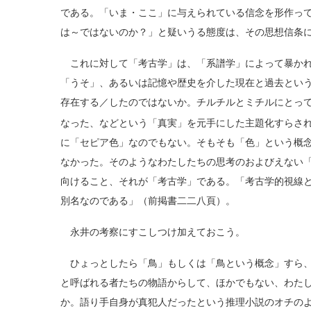
である。「いま・ここ」に与えられている信念を形作っ
は～ではないのか？」と疑いうる態度は、その思想信条
これに対して「考古学」は、「系譜学」によって暴かれ
「うそ」、あるいは記憶や歴史を介した現在と過去とい
存在する／したのではないか。チルチルとミチルにとっ
なった、などという「真実」を元手にした主題化すらさ
に「セピア色」なのでもない。そもそも「色」という概
なかった。そのようなわたしたちの思考のおよびえない
向けること、それが「考古学」である。「考古学的視線
別名なのである」（前掲書二二八頁）。
永井の考察にすこしつけ加えておこう。
ひょっとしたら「鳥」もしくは「鳥という概念」すら、
と呼ばれる者たちの物語からして、ほかでもない、わた
か。語り手自身が真犯人だったという推理小説のオチの