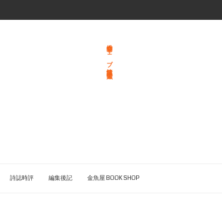
総合文学ウェブ情報誌 文学金魚
詩誌時評
編集後記
金魚屋 BOOK SHOP