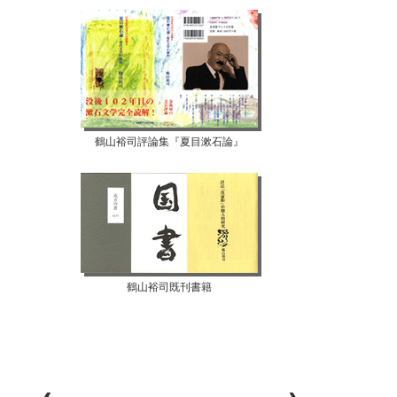
鶴山裕司評論集『夏目漱石論』
鶴山裕司既刊書籍