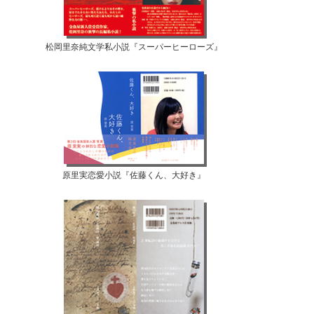
松岡里奈純文学私小説『スーパーヒーローズ』
原里実恋愛小説『佐藤くん、大好き』