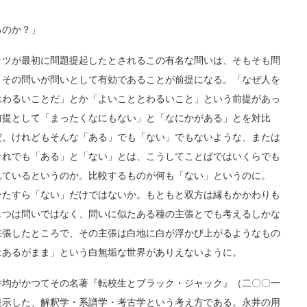
るのか？」
ツが最初に問題提起したとされるこの有名な問いは、そもそも問
、その問いが問いとして有効であることが前提になる。「なぜ人を
はわるいことだ」とか「よいこととわるいこと」という前提があっ
前提として「まったくなにもない」と「なにかがある」とを対比
だ。けれどもそんな「ある」でも「ない」でもないような、または
それでも「ある」と「ない」とは、こうしてことばではいくらでも
れているというのか。比較するものが何も「ない」というのに。
ひたすら「ない」だけではないか。もともと双方は縁もかかわりも
じつは問いではなく、問いに似たある種の主張とでも考えるしかな
主張したところで、その主張は白地に白が浮かび上がるようなもの
はあるがまま」という白無垢な世界がありえないように。
均がかつてその名著『転校生とブラック・ジャック』（二〇〇一
提示した、解釈学・系譜学・考古学という考え方である。永井の用