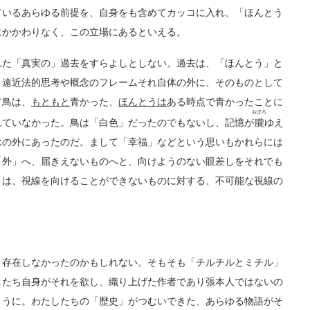
ているあらゆる前提を、自身をも含めてカッコに入れ、「ほんとう
にかかわりなく、この立場にあるといえる。
た「真実の」過去をすらよしとしない。過去は、「ほんとう」と
う遠近法的思考や概念のフレームそれ自体の外に、そのものとして
て鳥は、
もともと
青かった、
ほんとうは
ある時点で青かったことに
おぼろ
れていなかった。鳥は「白色」だったのでもないし、記憶が
朧
ゆえ
念の外にあったのだ。まして「幸福」などという思いもかれらには
「外」へ、届きえないものへと、向けようのない眼差しをそれでも
とは、視線を向けることができないものに対する、不可能な視線の
存在しなかったのかもしれない。そもそも「チルチルとミチル」
したち自身がそれを欲し、織り上げた作者であり張本人ではないの
ように。わたしたちの「歴史」がつむいできた、あらゆる物語がそ