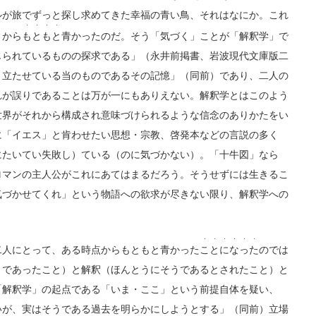
ルが旅でずっと探し求めてきた幸福の青い鳥、それはなにか。これ
・・・・
きから
もともと
青かったのだ。そう「気づく」ことが「解釈学」で
じられているものの探求である」（永井前掲書、岩波現代文庫版二
り立たせている当のものであるその記憶」（同前）であり、二人の
れが誤りであることは万が一にもありえない。解釈学とはこのよう
世界がそれから構成され意味づけられるような信念のありかたをい
に「イエス」と肯わせたい思想・宗教、啓発本などの言説の多く
にたいてい失敗し）ている（のに気づかない）。「十牛図」なら
ロマンの主人公がこれにあてはまるだろう。そうせずには生きるこ
気づかせてくれ」という物語への欲求が尽きない限り、解釈学への
・・・・・・
人にとって、ある時点からもともと青かった
ことになった
のでは
うであったこと）と解釈（ほんとうにそうであるとされたこと）と
「解釈学」の起点である「いま・ここ」という前提自体を疑い、
いが、実はそうである過去を明らかにしようとする」（同前）立場