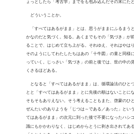
ょっとしたら「考古学」までをも包み込んだその末にた
どういうことか。
「すべてはあるがまま」とは、思うがままにふるまうと
かなのだと気づく。知る。あくまでもその「気づき」が
ることで、はじめて立ち上がる。それゆえ、それはやは
そのようにしてわたしたちはあの「十牛図」の童と同様
っていく。じっさい「気づき」の前と後では、世の中の
くさるほどある。
となると「すべてはあるがまま」は、循環論法のひとつ
とと「すべてはあるがまま」とに先後の順はないことに
そもそもありえない。そう考えることもまた、啓蒙のひ
ぜんたいのありようを「じつは～である／あった」とい
てはあるがまま」の次元に到った後で不要になったハシ
識にもかかわりなく、はじめからとうに剥き出されてあ