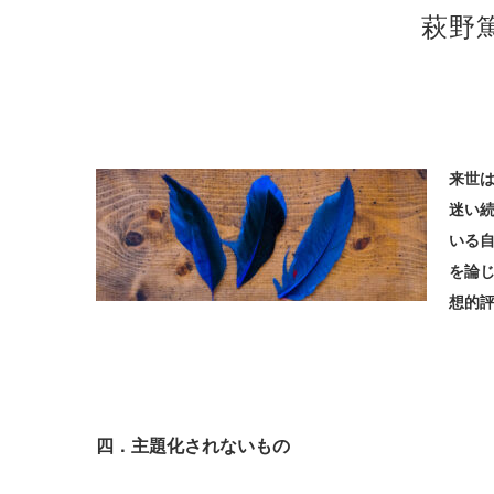
萩野
来世
迷い
いる自
を論
想的
四．主題化されないもの