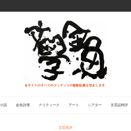
小説
金魚詩壇
クリティーク
アート
シアター
文芸誌時評
文芸批評