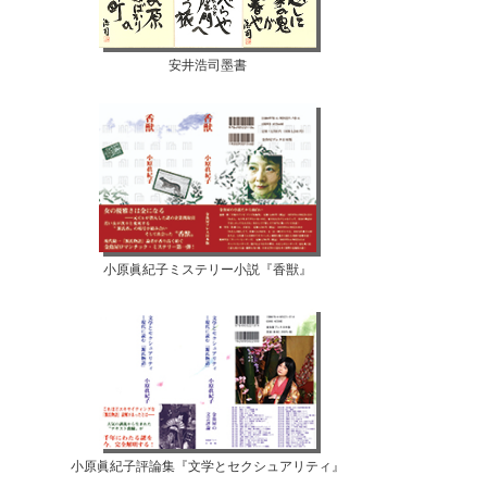
安井浩司墨書
小原眞紀子ミステリー小説『香獣』
小原眞紀子評論集『文学とセクシュアリティ』