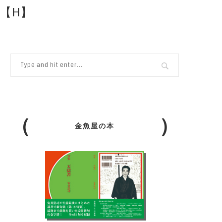
【H】
金魚屋の本