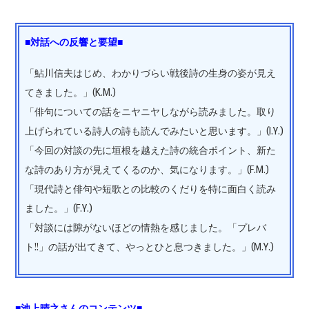
■対話への反響と要望■
「鮎川信夫はじめ、わかりづらい戦後詩の生身の姿が見え
てきました。」(K.M.)
「俳句についての話をニヤニヤしながら読みました。取り
上げられている詩人の詩も読んでみたいと思います。」(I.Y.)
「今回の対談の先に垣根を越えた詩の統合ポイント、新た
な詩のあり方が見えてくるのか、気になります。」(F.M.)
「現代詩と俳句や短歌との比較のくだりを特に面白く読み
ました。」(F.Y.)
「対談には隙がないほどの情熱を感じました。「プレバ
ト!!」の話が出てきて、やっとひと息つきました。」(M.Y.)
■池上晴之さんのコンテンツ■