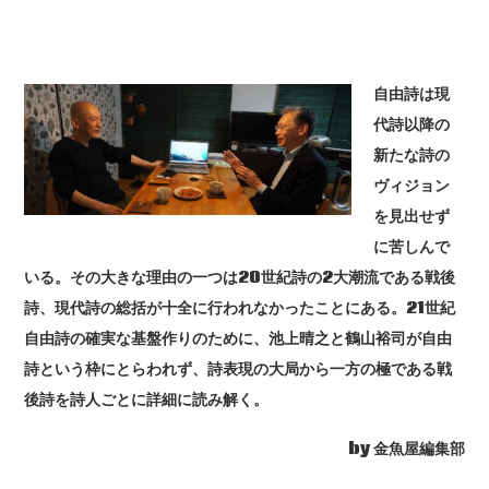
自由詩は現
代詩以降の
新たな詩の
ヴィジョン
を見出せず
に苦しんで
いる。その大きな理由の一つは20世紀詩の2大潮流である戦後
詩、現代詩の総括が十全に行われなかったことにある。21世紀
自由詩の確実な基盤作りのために、池上晴之と鶴山裕司が自由
詩という枠にとらわれず、詩表現の大局から一方の極である戦
後詩を詩人ごとに詳細に読み解く。
by 金魚屋編集部