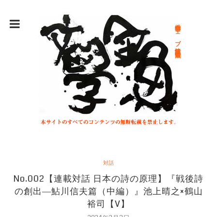
総合文学ウェブ情報誌 文学金魚
対話
No.002【連載対話 日本の詩の原理】『戦後詩
の創出―鮎川信夫篇（中編）』池上晴之×鶴山
裕司【V】