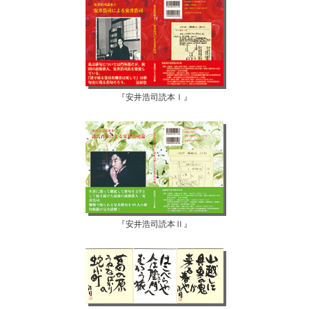
『安井浩司読本Ⅰ』
『安井浩司読本Ⅱ』