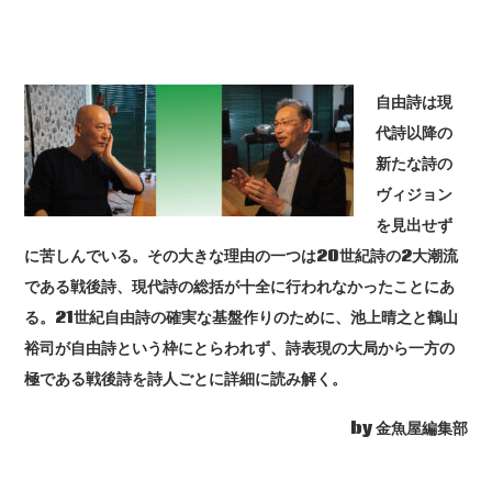
自由詩は現
代詩以降の
新たな詩の
ヴィジョン
を見出せず
に苦しんでいる。その大きな理由の一つは20世紀詩の2大潮流
である戦後詩、現代詩の総括が十全に行われなかったことにあ
る。21世紀自由詩の確実な基盤作りのために、池上晴之と鶴山
裕司が自由詩という枠にとらわれず、詩表現の大局から一方の
極である戦後詩を詩人ごとに詳細に読み解く。
by 金魚屋編集部