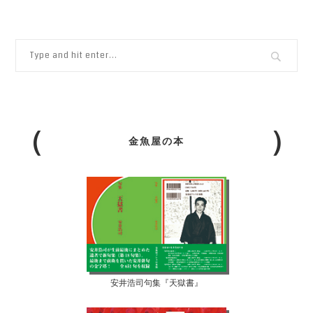
金魚屋の本
安井浩司句集『天獄書』