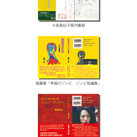
小原眞紀子既刊書籍
遠藤徹『幸福のゾンビ ゾンビ短編集』