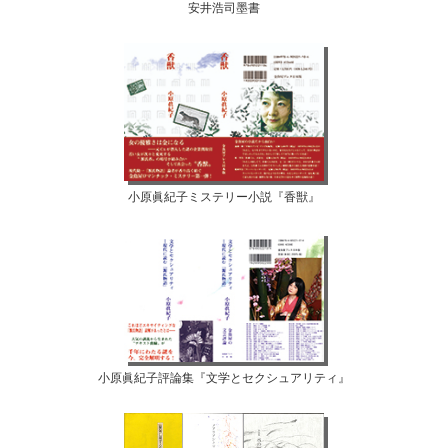
安井浩司墨書
小原眞紀子ミステリー小説『香獣』
小原眞紀子評論集『文学とセクシュアリティ』