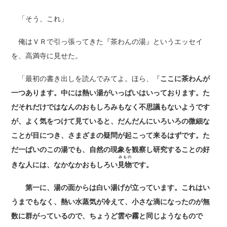
「そう、これ」
俺はＶＲで引っ張ってきた『茶わんの湯』というエッセイ
を、高満寺に見せた。
「最初の書き出しを読んでみてよ。ほら、『
ここに茶わんが
一つあります。中には熱い湯がいっぱいはいっております。た
だそれだけではなんのおもしろみもなく不思議もないようです
が、よく気をつけて見ていると、だんだんにいろいろの微細な
ことが目につき、さまざまの疑問が起こって来るはずです。た
だ一ぱいのこの湯でも、自然の現象を観察し研究することの好
みもの
きな人には、なかなかおもしろい
見物
です。
第一に、湯の面からは白い湯げが立っています。これはい
うまでもなく、熱い水蒸気が冷えて、小さな滴になったのが無
数に群がっているので、ちょうど雲や霧と同じようなもので