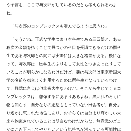
う予言を、ここで与次郎がしているのだとも考えられるわよ
ね」
「与次郎のコンプレックスも潜んでるように思うわ」
「そうだね。正式な学生つまり本科生である三四郎と、ある
程度の金額を払うことで幾つかの科目を受講できるだけの撰科
生である与次郎との間には実際には大きな格差がある。後にな
って、与次郎は、医学生のふりをして女性とつきあったりして
いることが明らかになるわけだけど、要は与次郎は東京帝国大
学の名前を都合よく利用するために撰科生となっているわけ
で、極端に言えば似非帝大生なわけだ。そこから生じてくるコ
ンプレックスは、想像するにあまりあるよね。黒い肌のろくに
物も知らず、自分なりの思想ももっていない田舎者が、自分よ
り遙かに恵まれた地位にあり、おそらくは自分より輝かしい未
来を約束されていることは明白なわけだからな。無意識のどこ
かにこき下ろしてやりたいという気持ちが潜んでいる可能性は