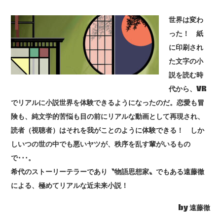
世界は変わ
った！ 紙
に印刷され
た文字の小
説を読む時
代から、VR
でリアルに小説世界を体験できるようになったのだ。恋愛も冒
険も、純文学的苦悩も目の前にリアルな動画として再現され、
読者（視聴者）はそれを我がことのように体験できる！ しか
しいつの世の中でも悪いヤツが、秩序を乱す輩がいるもの
で･･･。
希代のストーリーテラーであり〝物語思想家〟でもある遠藤徹
による、極めてリアルな近未来小説！
by 遠藤徹