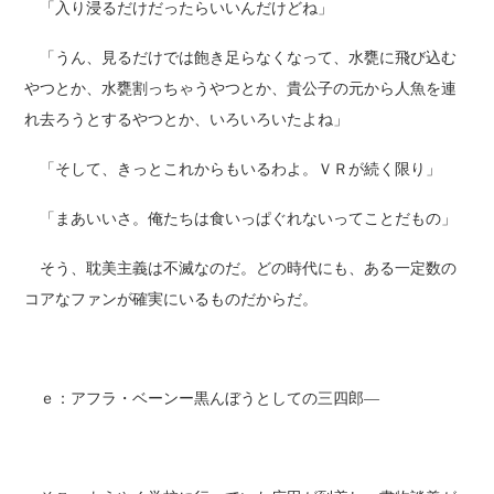
「入り浸るだけだったらいいんだけどね」
「うん、見るだけでは飽き足らなくなって、水甕に飛び込む
やつとか、水甕割っちゃうやつとか、貴公子の元から人魚を連
れ去ろうとするやつとか、いろいろいたよね」
「そして、きっとこれからもいるわよ。ＶＲが続く限り」
「まあいいさ。俺たちは食いっぱぐれないってことだもの」
そう、耽美主義は不滅なのだ。どの時代にも、ある一定数の
コアなファンが確実にいるものだからだ。
ｅ：アフラ・ベーンー黒んぼうとしての三四郎―