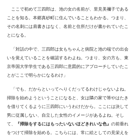
ここで初めて三四郎は、池の女の名前が、里見美禰子である
ことを知る。本郷真砂町に住んでいることもわかる。つまり、
その名刺には肩書きはなく、名前と住所だけが書かれていたこ
とになる。
「対話の中で、三四郎は女もちゃんと病院と池の端での出会
いを覚えていることを確認するわよね。つまり、女の方も、東
京帝国大学学生である三四郎に意図的にアプローチしていたこ
とがここで明らかになるわけ」
「でも、だからといってへりくだってるわけじゃないよね。
掃除を始めようということになると、女は隣の家で箒やはたき
を借りてくるように三四郎にいうわけだから。ここには決して
男に従属しない、自立した女性のイメージがあるよね。そし
て、
『掃除をするにはもったいないほどきれいな色』
の前垂れ
をつけて掃除を始める。こちらには、常に絵としての見栄えを