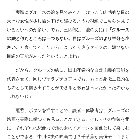
「実際にグルーズの絵を見てみると、けっこう肉感的な目の
大きな女性が少し眉を下げた媚びるような視線でこちらを見て
いるというのが多い。でも、三四郎は、池の女には
『グルーズ
の絵と似たところは一つもない。目はグルーズのより半分も小
さい』
と言ってる。だから、まったく違うタイプの、媚びない
目線の官能があったということよね」
「だから、グルーズの絵に、田山花袋的な自然主義的官能を
代表させて、同じヴォラプチュアスでも、もっと象徴主義的な
ものとして描き出すことができると漱石は言いたかったのかも
しれないね」
「蘊蓄」ボタンを押すことで、読者＝体験者は、グルーズの
絵画を実際に幾つでも見ることができる。そしてその印象を元
に、それぞれの想像力で池の女のイメージを画像として楽しむ
ことができる。中川信夫の映画では八千草薫が美彌子、つまり