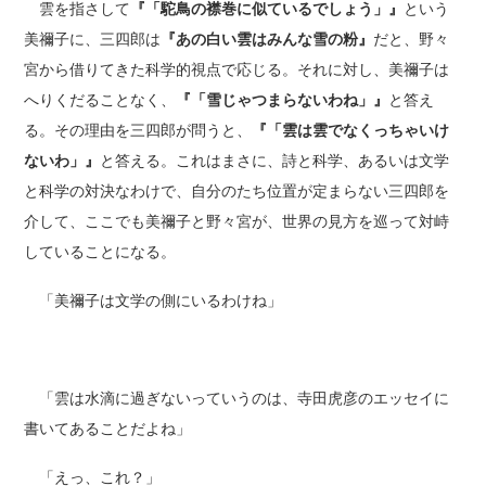
雲を指さして
『「駝鳥の
襟巻
に似ているでしょう」』
という
美禰子に、三四郎は
『あの白い雲はみんな雪の粉』
だと、野々
宮から借りてきた科学的視点で応じる。それに対し、美禰子は
へりくだることなく、
『「雪じゃつまらないわね」』
と答え
る。その理由を三四郎が問うと、
『「雲は雲でなくっちゃいけ
ないわ」』
と答える。これはまさに、詩と科学、あるいは文学
と科学の対決なわけで、自分のたち位置が定まらない三四郎を
介して、ここでも美禰子と野々宮が、世界の見方を巡って対峙
していることになる。
「美禰子は文学の側にいるわけね」
「雲は水滴に過ぎないっていうのは、寺田虎彦のエッセイに
書いてあることだよね」
「えっ、これ？」