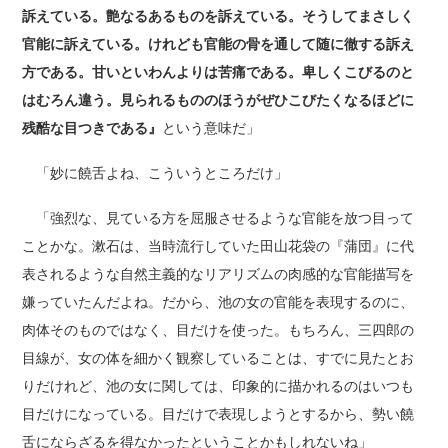
訴えている。艶なるあるものを訴えている。そうしてまさしく
官能に訴えている。けれども官能の骨を通して随に徹する訴え
方である。甘いといわんよりは苦痛である。卑しくこびるのと
はむろん違う。見られるもののほうがぜひこびたくなるほどに
残酷な目つきである』
という意味だ」
「妙に饒舌よね、こういうところだけ」
「強烈な、見ている方を屈服させるような官能を放つ目って
ことかな。漱石は、当時流行していた田山花袋の『蒲団』に代
表されるような自然主義的なリアリズムの肉感的な官能描写を
嫌っていたんだよね。だから、池の女の官能を表現するのに、
肉体そのものではなく、目だけを使った。もちろん、三四郎の
目線が、女の体を細かく観察していることは、すでに見たとお
りだけれど、池の女に関しては、印象的に描かれるのはいつも
目だけになっている。目だけで表現しようとするから、勢い饒
舌にならざるを得なかったということかもしれないね」