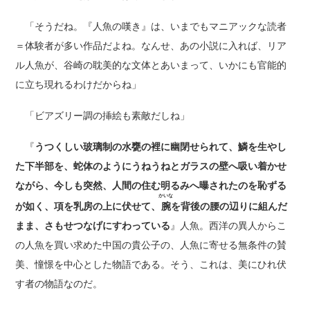
「そうだね。『人魚の嘆き』は、いまでもマニアックな読者
＝体験者が多い作品だよね。なんせ、あの小説に入れば、リア
ル人魚が、谷崎の耽美的な文体とあいまって、いかにも官能的
に立ち現れるわけだからね」
「ビアズリー調の挿絵も素敵だしね」
『
うつくしい玻璃制の水甕の裡に幽閉せられて、鱗を生やし
た下半部を、蛇体のようにうねうねとガラスの壁へ吸い着かせ
ながら、今しも突然、人間の住む明るみへ曝されたのを恥ずる
かいな
が如く、項を乳房の上に伏せて、
腕
を背後の腰の辺りに組んだ
まま、さもせつなげにすわっている
』人魚。西洋の異人からこ
の人魚を買い求めた中国の貴公子の、人魚に寄せる無条件の賛
美、憧憬を中心とした物語である。そう、これは、美にひれ伏
す者の物語なのだ。