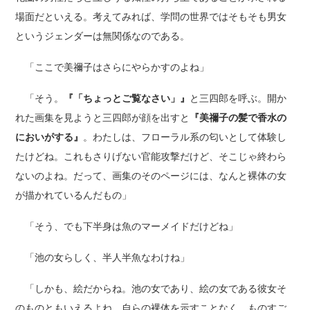
場面だといえる。考えてみれば、学問の世界ではそもそも男女
というジェンダーは無関係なのである。
「ここで美禰子はさらにやらかすのよね」
「そう。
『「ちょっとご覧なさい」』
と三四郎を呼ぶ。開か
れた画集を見ようと三四郎が顔を出すと
『美禰子の髪で香水の
においがする』
。わたしは、フローラル系の匂いとして体験し
たけどね。これもさりげない官能攻撃だけど、そこじゃ終わら
ないのよね。だって、画集のそのページには、なんと裸体の女
が描かれているんだもの」
「そう、でも下半身は魚のマーメイドだけどね」
「池の女らしく、半人半魚なわけね」
「しかも、絵だからね。池の女であり、絵の女である彼女そ
のものともいえるよね。自らの裸体を示すことなく、ものすご