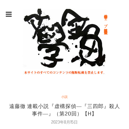
総合文学ウェブ情報誌 文学金魚
小説
遠藤徹 連載小説『虚構探偵―『三四郎』殺人
事件―』（第20回）【H】
2023年8月15日