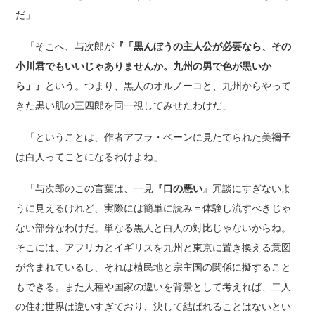
だ」
「そこへ、与次郎が
『「黒んぼうの主人公が必要なら、その
小川君でもいいじゃありませんか。九州の男で色が黒いか
ら」』
という。つまり、黒人のオルノーコと、九州からやって
きた黒い肌の三四郎を同一視してみせたわけだ」
「ということは、作者アフラ・ベーンに見たてられた美禰子
は白人ってことになるわけよね」
「与次郎のこの言葉は、一見
『口の悪い
』冗談にすぎないよ
うに見えるけれど、実際には簡単に読み＝体験し流すべきじゃ
ない部分なわけだ。単なる黒人と白人の対比じゃないからね。
そこには、アフリカとイギリスを九州と東京に置き換える意図
が含まれているし、それは植民地と宗主国の関係に擬すること
もできる。また人種や国家の違いを背景として考えれば、二人
の住む世界は違いすぎており、決して結ばれることはないとい