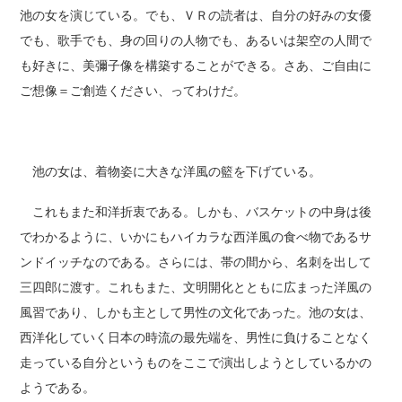
池の女を演じている。でも、ＶＲの読者は、自分の好みの女優
でも、歌手でも、身の回りの人物でも、あるいは架空の人間で
も好きに、美彌子像を構築することができる。さあ、ご自由に
ご想像＝ご創造ください、ってわけだ。
池の女は、着物姿に大きな洋風の籃を下げている。
これもまた和洋折衷である。しかも、バスケットの中身は後
でわかるように、いかにもハイカラな西洋風の食べ物であるサ
ンドイッチなのである。さらには、帯の間から、名刺を出して
三四郎に渡す。これもまた、文明開化とともに広まった洋風の
風習であり、しかも主として男性の文化であった。池の女は、
西洋化していく日本の時流の最先端を、男性に負けることなく
走っている自分というものをここで演出しようとしているかの
ようである。