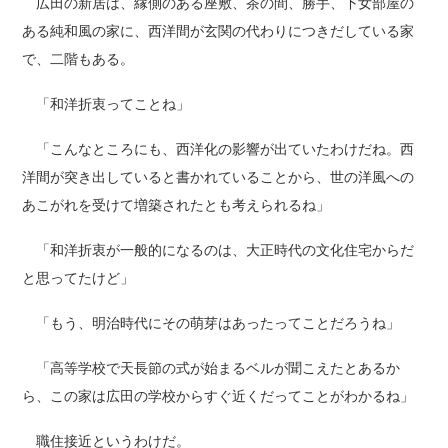
広田の新居は、縁側のある座敷、茶の間、勝手、下女部屋の
ある純和風の家に、西洋間が玄関の代わりにつきだしている家
で、二階もある。
「和洋折衷ってことね」
「こんなところにも、西洋化の影響が出ていたわけだね。西
洋間が突き出していると書かれていることから、世の洋風への
あこがれを受けて増築されたとも考えられるね」
「和洋折衷が一般的になるのは、大正時代の文化住宅からだ
と思ってたけど」
「もう、明治時代にその萌芽はあったってことだろうね」
「高等学校で天長節の式が始まるベルが聞こえたとあるか
ら、この家は広田の学校からすぐ近くだってことがわかるね」
職住接近というわけだ。