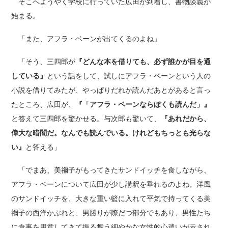
そこへようやく学校に行っていた広田が到着し、書物談義が
始まる。
「また、アフラ・ベーンが出てくるのよね」
「そう、三四郎が
『どんな本を借りても、必ず誰かが目を通
している』
という話をして、試しにアフラ・ベーンという人の
小説を借りてみたが、やっぱりだれか読んだあとがあると言っ
たところ、広田が、
『「アフラ・ベーンならぼくも読んだ」』
と答えて三四郎を驚かせる。与次郎も驚いて、
『あれだから、
偉大な暗闇だ。なんでも読んでいる。けれどもちっとも光らな
い』
と答える」
「でまあ、美禰子がもってきたサンドイッチを食しながら、
アフラ・ベーンについて広田が少し講釈を垂れるのよね。洋風
のサンドイッチを、大きな重い籃に入れて平気で持ってくる美
禰子の西洋かぶれと、男勝りが際だつ部分でもあり、男性たち
に食事を用意してきて振る舞う細やかな女性的心遣いが示され