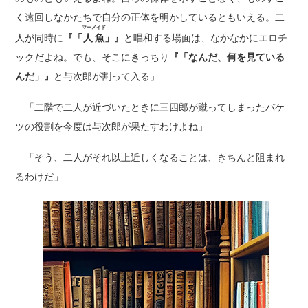
く遠回しなかたちで自分の正体を明かしているともいえる。二
マーメイド
人が同時に
『「
人魚
」』
と唱和する場面は、なかなかにエロチ
ックだよね。でも、そこにきっちり
『「なんだ、何を見ている
んだ」』
と与次郎が割って入る」
「二階で二人が近づいたときに三四郎が蹴ってしまったバケ
ツの役割を今度は与次郎が果たすわけよね」
「そう、二人がそれ以上近しくなることは、きちんと阻まれ
るわけだ」