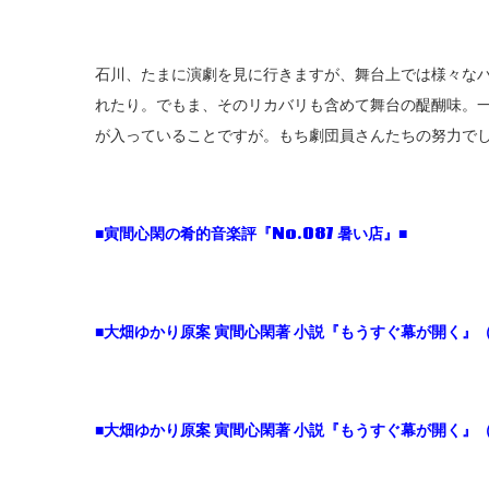
石川、たまに演劇を見に行きますが、舞台上では様々な
れたり。でもま、そのリカバリも含めて舞台の醍醐味。
が入っていることですが。もち劇団員さんたちの努力で
■寅間心閑の肴的音楽評『No.087 暑い店』■
■大畑ゆかり原案 寅間心閑著 小説『もうすぐ幕が開く』（
■大畑ゆかり原案 寅間心閑著 小説『もうすぐ幕が開く』（