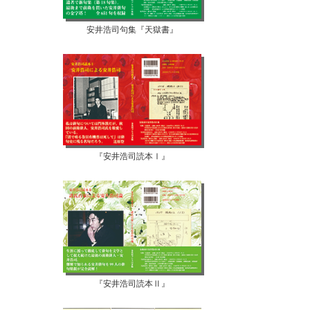
安井浩司句集『天獄書』
『安井浩司読本Ⅰ』
『安井浩司読本Ⅱ』