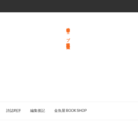
総合文学ウェブ情報誌 文学金魚
詩誌時評
編集後記
金魚屋 BOOK SHOP