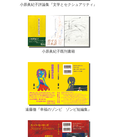
小原眞紀子評論集『文学とセクシュアリティ』
小原眞紀子既刊書籍
遠藤徹『幸福のゾンビ ゾンビ短編集』