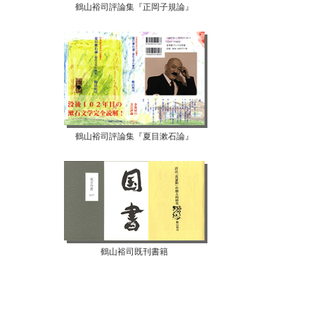
鶴山裕司評論集『正岡子規論』
鶴山裕司評論集『夏目漱石論』
鶴山裕司既刊書籍