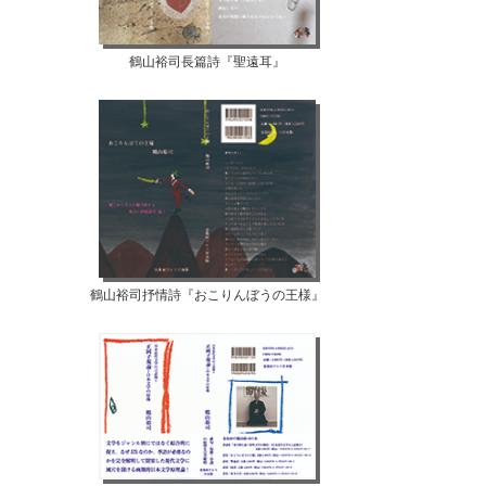
鶴山裕司長篇詩『聖遠耳』
鶴山裕司抒情詩『おこりんぼうの王様』