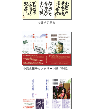
安井浩司墨書
小原眞紀子ミステリー小説『香獣』