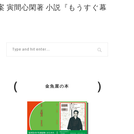
原案 寅間心閑著 小説『もうすぐ幕
。
金魚屋の本