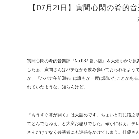
【07月21日】寅間心閑の肴的音
寅間心閑の肴的音楽評『No.087 暑い店』＆大畑ゆかり
したぁ。寅間さんはバテながら飲み歩いておられるようで
が、『ハバナ午前3時』は誰もが一度は聞いたことがあるん
れていたような。知らんけど。
『もうすぐ幕が開く』は大詰めです。ちょいと前に猿之
てとんでもねぇ」と大変お怒りでした。確かにねぇ。テ
さんだけでなく共演者にも迷惑をかけてしまう。俳優さ