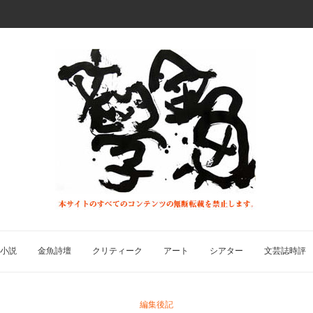
小説
金魚詩壇
クリティーク
アート
シアター
文芸誌時評
編集後記