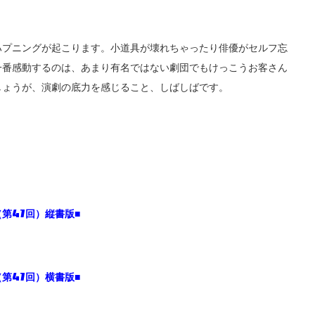
ハプニングが起こります。小道具が壊れちゃったり俳優がセルフ忘
一番感動するのは、あまり有名ではない劇団でもけっこうお客さん
しょうが、演劇の底力を感じること、しばしばです。
第47回）縦書版■
第47回）横書版■