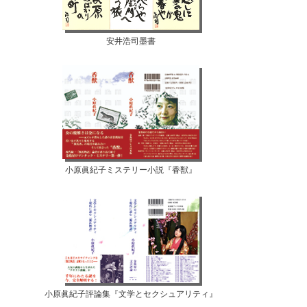
安井浩司墨書
小原眞紀子ミステリー小説『香獣』
小原眞紀子評論集『文学とセクシュアリティ』