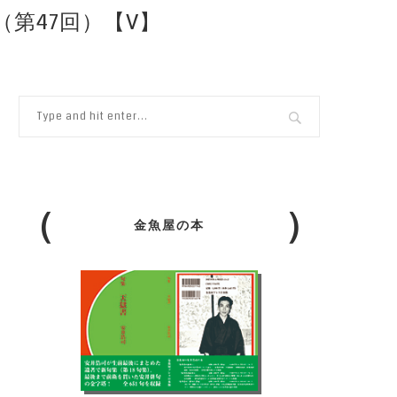
第47回）【V】
金魚屋の本