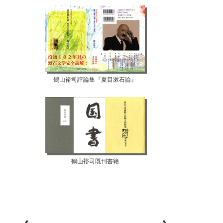
鶴山裕司評論集『夏目漱石論』
鶴山裕司既刊書籍