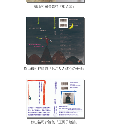
鶴山裕司長篇詩『聖遠耳』
鶴山裕司抒情詩『おこりんぼうの王様』
鶴山裕司評論集『正岡子規論』