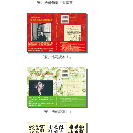
安井浩司句集『天獄書』
『安井浩司読本Ⅰ』
『安井浩司読本Ⅱ』