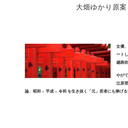
大畑ゆかり原案
女優
ート
越路
やが
辻原登
論、昭和→ 平成→ 令和 を生き抜く「元」若者にも捧げ