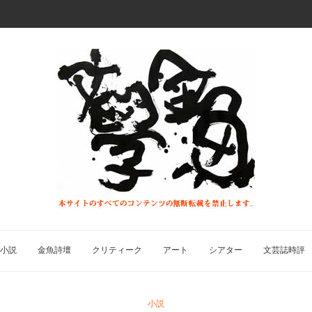
小説
金魚詩壇
クリティーク
アート
シアター
文芸誌時評
小説