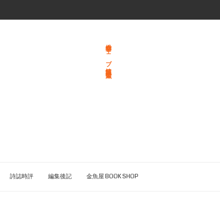
総合文学ウェブ情報誌 文学金魚
詩誌時評
編集後記
金魚屋 BOOK SHOP