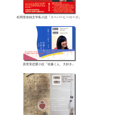
松岡里奈純文学私小説『スーパーヒーローズ』
原里実恋愛小説『佐藤くん、大好き』