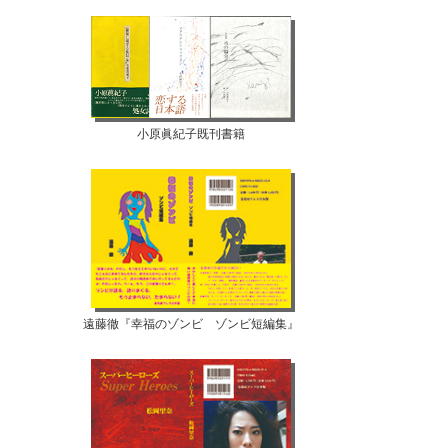
小原眞紀子既刊書籍
遠藤徹『幸福のゾンビ ゾンビ短編集』