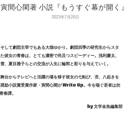
 寅間心閑著 小説『もうすぐ幕が開く』（
2023年7月20日
、そして劇団主宰でもある大畑ゆかり。劇団四季の研究生からスタ
した彼女の青春は、とても濃密で尚且つスピーディー。浅利慶太、
吹雪、夏目雅子らとの交流が人生に輪郭と彩りを与えていく。
て舞台からテレビへと活躍の場を移す彼女の七転び、否、八起きを
奨励小説賞受賞作家・寅間心閑が Write Up。今を喘ぐ若者は勿
る青春譚。
by 文学金魚編集部