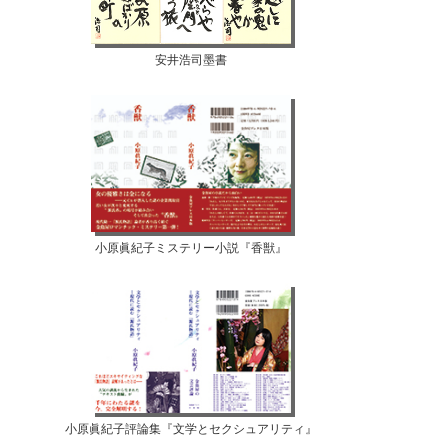
安井浩司墨書
小原眞紀子ミステリー小説『香獣』
小原眞紀子評論集『文学とセクシュアリティ』