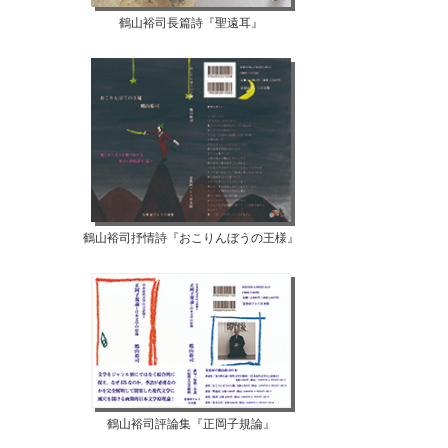
鶴山裕司長篇詩『聖遠耳』
鶴山裕司抒情詩『おこりんぼうの王様』
鶴山裕司評論集『正岡子規論』