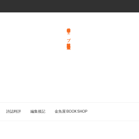
総合文学ウェブ情報誌 文学金魚
詩誌時評
編集後記
金魚屋 BOOK SHOP