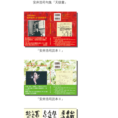
安井浩司句集『天獄書』
『安井浩司読本Ⅰ』
『安井浩司読本Ⅱ』