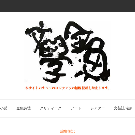
小説
金魚詩壇
クリティーク
アート
シアター
文芸誌時評
編集後記