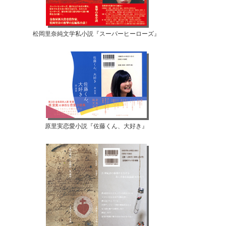
松岡里奈純文学私小説『スーパーヒーローズ』
原里実恋愛小説『佐藤くん、大好き』