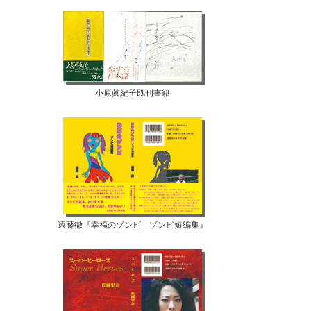
小原眞紀子既刊書籍
遠藤徹『幸福のゾンビ ゾンビ短編集』