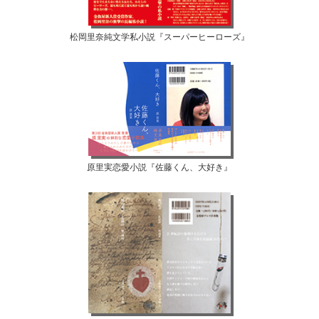
松岡里奈純文学私小説『スーパーヒーローズ』
原里実恋愛小説『佐藤くん、大好き』