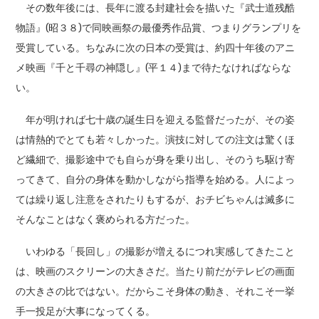
その数年後には、長年に渡る封建社会を描いた『武士道残酷
物語』(昭３８)で同映画祭の最優秀作品賞、つまりグランプリを
受賞している。ちなみに次の日本の受賞は、約四十年後のアニ
メ映画『千と千尋の神隠し』(平１４)まで待たなければならな
い。
年が明ければ七十歳の誕生日を迎える監督だったが、その姿
は情熱的でとても若々しかった。演技に対しての注文は驚くほ
ど繊細で、撮影途中でも自らが身を乗り出し、そのうち駆け寄
ってきて、自分の身体を動かしながら指導を始める。人によっ
ては繰り返し注意をされたりもするが、おチビちゃんは滅多に
そんなことはなく褒められる方だった。
いわゆる「長回し」の撮影が増えるにつれ実感してきたこと
は、映画のスクリーンの大きさだ。当たり前だがテレビの画面
の大きさの比ではない。だからこそ身体の動き、それこそ一挙
手一投足が大事になってくる。