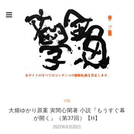
総合文学ウェブ情報誌 文学金魚
小説
大畑ゆかり原案 寅間心閑著 小説『もうすぐ幕
が開く』（第37回）【H】
2022年8月20日