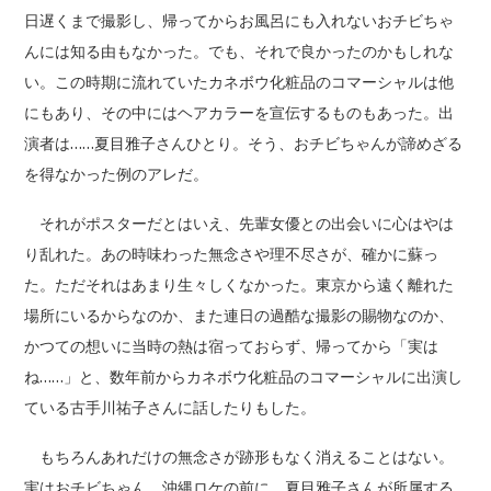
日遅くまで撮影し、帰ってからお風呂にも入れないおチビちゃ
んには知る由もなかった。でも、それで良かったのかもしれな
い。この時期に流れていたカネボウ化粧品のコマーシャルは他
にもあり、その中にはヘアカラーを宣伝するものもあった。出
演者は……夏目雅子さんひとり。そう、おチビちゃんが諦めざる
を得なかった例のアレだ。
それがポスターだとはいえ、先輩女優との出会いに心はやは
り乱れた。あの時味わった無念さや理不尽さが、確かに蘇っ
た。ただそれはあまり生々しくなかった。東京から遠く離れた
場所にいるからなのか、また連日の過酷な撮影の賜物なのか、
かつての想いに当時の熱は宿っておらず、帰ってから「実は
ね……」と、数年前からカネボウ化粧品のコマーシャルに出演し
ている古手川祐子さんに話したりもした。
もちろんあれだけの無念さが跡形もなく消えることはない。
実はおチビちゃん、沖縄ロケの前に、夏目雅子さんが所属する