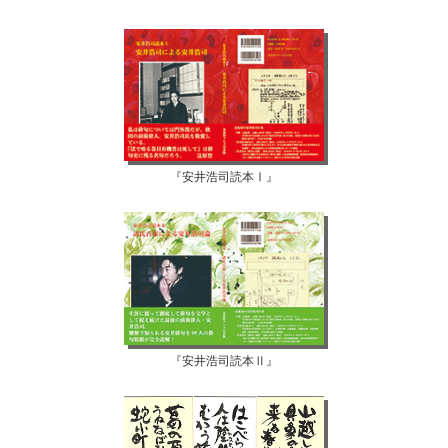
『安井浩司読本Ⅰ』
『安井浩司読本Ⅱ』