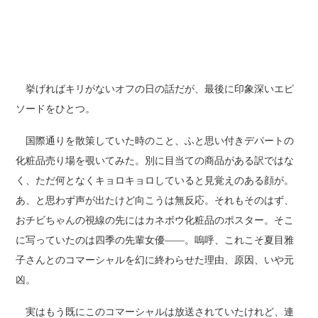
挙げればキリがないオフの日の話だが、最後に印象深いエピ
ソードをひとつ。
国際通りを散策していた時のこと、ふと思い付きデパートの
化粧品売り場を覗いてみた。別に目当ての商品がある訳ではな
く、ただ何となくキョロキョロしていると見覚えのある顔が。
あ、と思わず声が出たけど向こうは無反応。それもそのはず、
おチビちゃんの視線の先にはカネボウ化粧品のポスター。そこ
に写っていたのは四季の先輩女優――。嗚呼、これこそ夏目雅
子さんとのコマーシャルを幻に終わらせた理由、原因、いや元
凶。
実はもう既にこのコマーシャルは放送されていたけれど、連