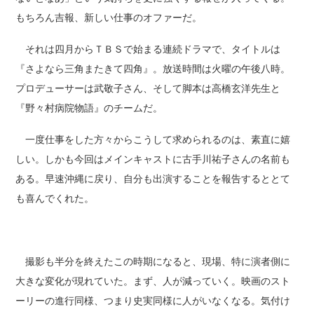
もちろん吉報、新しい仕事のオファーだ。
それは四月からＴＢＳで始まる連続ドラマで、タイトルは
『さよなら三角またきて四角』。放送時間は火曜の午後八時。
プロデューサーは武敬子さん、そして脚本は高橋玄洋先生と
『野々村病院物語』のチームだ。
一度仕事をした方々からこうして求められるのは、素直に嬉
しい。しかも今回はメインキャストに古手川祐子さんの名前も
ある。早速沖縄に戻り、自分も出演することを報告するととて
も喜んでくれた。
撮影も半分を終えたこの時期になると、現場、特に演者側に
大きな変化が現れていた。まず、人が減っていく。映画のスト
ーリーの進行同様、つまり史実同様に人がいなくなる。気付け