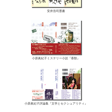
安井浩司墨書
小原眞紀子ミステリー小説『香獣』
小原眞紀子評論集『文学とセクシュアリティ』