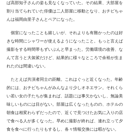
ば高部知子さんの姿も見なくなっていた。その結果、大部屋を
割り当てられていた俳優は二人部屋に移動となり、おチビちゃ
んは福岡由里子さんとペアになった。
個室になったことも嬉しいが、それよりも有難かったのは好
きな時間にシャワーが使えるようになったこと。もっと言えば
撮影をする時間帯もずいぶんと早まった。労働環境の改善、な
んて言うと大袈裟だけど、結果的に様々なところで余裕が生ま
れたのは間違いない。
たとえば共演者同士の距離。これはぐっと近くなった。年齢
的には、おチビちゃんがみんなより少しオネエサン。それくら
い若い女の子たちが集まれば、話題には事欠かないし、無論美
味しいものには目がない。部屋は広くなったものの、ホテルの
朝食は相変わらずだったので、近くで見つけたお気に入りの店
で食べる人が多くなった。早めに撮影が終れば、連れ立って夕
食を食べに行ったりもするし、各々情報交換には暇がない。