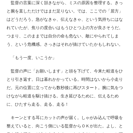
監督の言葉に深く頷きながら、ミスの原因を整理する。きっ
と腕を直しただけではまだ足りない。では、ここでの「居方」
はどうだろう。急がなきゃ、伝えなきゃ、という気持ちにはな
れていたが、焦りの度合いはもうひとつ上の方が良さそうだ。
つまり、このままでは自分の命も危ない、敵にやられてしま
う、という危機感。さっきはそれが抜けていたかもしれない。
「もう一度、いこうか」
監督の声に「お願いします」と頭を下げて、今来た畦道をひ
とり引き返す。日は暮れかかっている。時間はないから小走り
だ。元の位置に立ってから数秒後に再びスタート。腕に気をつ
けながら畦道を駆け抜ける。生き延びるために、伝えるため
に、ひたすら走る、走る、走る！
キーンとする耳にカットの声が届く。しゃがみ込んで呼吸を
整えていると、向こう側にいる監督からＯＫが出た。よし、と