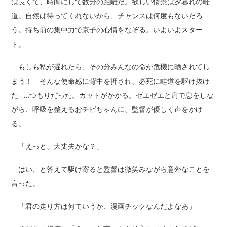
は長くて、時間にして数分の距離だ。欲しい情景は夕暮れの畦
道。自然は待ってくれないから、チャンスは何度もないだろ
う。持ち前の集中力で京子の心情をなぞる。いよいよスター
ト。
もしも私が遅れたら、その分みんなの命が危機に晒されてし
まう！ そんな使命感に背中を押され、必死に畦道を駆け抜け
た……つもりだった。カットがかかる。ゼエゼエと肩で息をしな
がら、呼吸を整えるおチビちゃんに、監督が優しく声をかけ
る。
「えっと、大丈夫かな？」
はい、と答えて駆け寄ると監督は微笑みながら意外なことを
言った。
「君の走り方は何ていうか、漫画チックなんだよなあ」