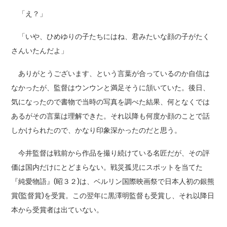
「え？」
「いや、ひめゆりの子たちにはね、君みたいな顔の子がたく
さんいたんだよ」
ありがとうございます、という言葉が合っているのか自信は
なかったが、監督はウンウンと満足そうに頷いていた。後日、
気になったので書物で当時の写真を調べた結果、何となくでは
あるがその言葉は理解できた。それ以降も何度か顔のことで話
しかけられたので、かなり印象深かったのだと思う。
今井監督は戦前から作品を撮り続けている名匠だが、その評
価は国内だけにとどまらない。戦災孤児にスポットを当てた
『純愛物語』(昭３２)は、ベルリン国際映画祭で日本人初の銀熊
賞(監督賞)を受賞。この翌年に黒澤明監督も受賞し、それ以降日
本から受賞者は出ていない。