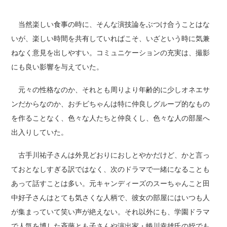
当然楽しい食事の時に、そんな演技論をぶつけ合うことはな
いが、楽しい時間を共有していればこそ、いざという時に気兼
ねなく意見を出しやすい。コミュニケーションの充実は、撮影
にも良い影響を与えていた。
元々の性格なのか、それとも周りより年齢的に少しオネエサ
ンだからなのか、おチビちゃんは特に仲良しグループ的なもの
を作ることなく、色々な人たちと仲良くし、色々な人の部屋へ
出入りしていた。
古手川祐子さんは外見どおりにおしとやかだけど、かと言っ
ておとなしすぎる訳ではなく、次のドラマで一緒になることも
あって話すことは多い。元キャンディーズのスーちゃんこと田
中好子さんはとても気さくな人柄で、彼女の部屋にはいつも人
が集まっていて笑い声が絶えない。それ以外にも、学園ドラマ
で人気を博した斉藤とも子さんや演出家・蜷川幸雄氏の姪でも