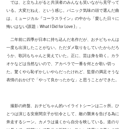
では、と立ち上がると共演者のみんなも笑いながら見守って
いる。大変だねえ、という感じ。パニック気味の頭で選んだ曲
は、ミュージカル『コーラスライン』の中から「愛した日々に
悔いはない(原題：What I Did for Love )」。
二年前に四季が日本に持ち込んだ名作だが、おチビちゃんは
一度も出演したことがない。ただダメ取りをしていたからだろ
うか、歌詞もちゃんと覚えていた。正に、芸は身を助く。カラ
オケなどは当然ないので、アカペラで一番を何とか歌い切っ
た。驚くやら恥ずかしいやらだったけれど、監督の満足そうな
表情のおかげで「やって良かったかな」と思うことができた。
撮影の終盤、おチビちゃん的ハイライトシーンは二ヶ所。ひ
とつは演じる安座間京子が伝令として、敵の襲来を告げる為に
奔走するシーン。カメラは遠くから自分を映している。道のり