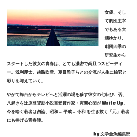
女優、そし
て劇団主宰
でもある大
畑ゆかり。
劇団四季の
研究生から
スタートした彼女の青春は、とても濃密で尚且つスピーディ
ー。浅利慶太、越路吹雪、夏目雅子らとの交流が人生に輪郭と
彩りを与えていく。
やがて舞台からテレビへと活躍の場を移す彼女の七転び、否、
八起きを辻原登奨励小説賞受賞作家・寅間心閑が Write Up。
今を喘ぐ若者は勿論、昭和→ 平成→ 令和 を生き抜く「元」若者
にも捧げる青春譚。
by 文学金魚編集部