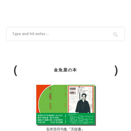
金魚屋の本
安井浩司句集『天獄書』