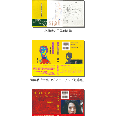
小原眞紀子既刊書籍
遠藤徹『幸福のゾンビ ゾンビ短編集』