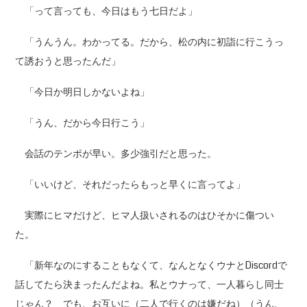
「って言っても、今日はもう七日だよ」
「うんうん。わかってる。だから、松の内に初詣に行こうっ
て誘おうと思ったんだ」
「今日か明日しかないよね」
「うん、だから今日行こう」
会話のテンポが早い。多少強引だと思った。
「いいけど、それだったらもっと早くに言ってよ」
実際にヒマだけど、ヒマ人扱いされるのはひそかに傷つい
た。
「新年なのにすることもなくて、なんとなくウナとDiscordで
話してたら決まったんだよね。私とウナって、一人暮らし同士
じゃん？ でも、お互いに（二人で行くのは嫌だね）（うん、