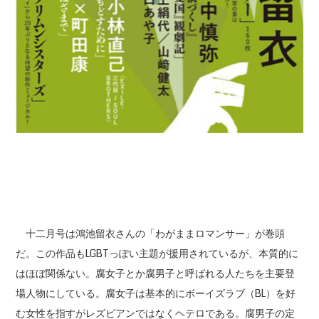
十二月号は鴻池留衣さんの「わがままロマンサー」が巻頭
だ。この作品もLGBTっぽい主題が援用されているが、本質的に
はほぼ関係ない。腐女子とか腐男子と呼ばれる人たちを主要登
場人物にしている。腐女子は基本的にボーイズラブ（BL）を好
む女性を指すがレズビアンではなくヘテロである。腐男子の定