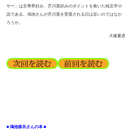
サー」は文學界好み、芥川賞好みのポイントを衝いた純文学小
説である。鴻池さんが芥川賞を受賞される日は近いのではなか
ろうか。
大篠夏彦
■ 鴻池留衣さんの本 ■