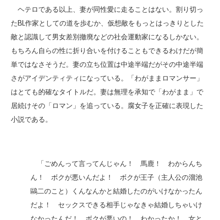
ヘテロである以上、妻が同性愛に走ることはない。割り切っ
たBL作家としての道を歩むか、仮想敵をもっとはっきりとした
敵と認識して男女差別撤廃などの社会運動家になるしかない。
もちろん自らの性に折り合いを付けることもできるわけだが簡
単ではなさそうだ。妻の立ち位置は中途半端だがその中途半端
さがアイデンティティになっている。「わがままロマンサー」
はとても的確なタイトルだ。妻は無理を承知で「わがまま」で
居続けその「ロマン」を追っている。腐女子を正確に表現した
小説である。
「ごめんって言ってんじゃん！ 馬鹿！ わからんち
ん！ ボクが悪いんだよ！ ボクが王子（主人公の溜池
鷗二のこと）くんなんかと結婚したのがいけなかったん
だよ！ セックスできる相手じゃなきゃ結婚しちゃいけ
なかったんだ！ ボクが悪いの！ わかったか！ 女と