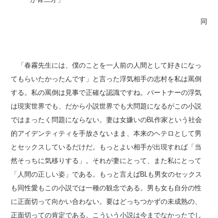
同
「春霧先生には、僕のことを一人前の人間として好きになっ
てもらいたかったんです」と言った浮気相手の志村を私は罵倒
する。私の罵倒は見事で正確な認識ですね。パートナーの浮気
は現実世界でも、だから小説世界でも大問題になるがこの小説
ではまったく問題にならない。妻は女嫌いのBL作家という社会
的アイデンティティを手放さないまま、本来のヘテロとして男
とセックスしているだけだ。もっとよい相手が出現すれば「当
然そっちに気移りする」。それが妻にとって、また私にとって
「人間の正しい姿」である。もっと言えばBLも男女のセックス
も同性愛もこの小説では一種の観念である。男も女も自分の性
に正面切って向かい合わない。要はどっちつかずの未成熟の、
正面切っての肯定である。こういう小説は今までなかったでし