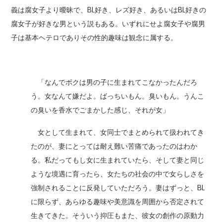
義は腐女子より曖昧で、BL好き、レズ好き、あるいはBL好きの
腐女子が好きな男という説もある。いずれにせよ腐女子や腐男
子は基本ヘテロでありその性的趣味は観念に属する。
「なんでボクは男の子に生まれてこなかったんだろ
う。女なんて嫌だよ。ばっちいもん。臭いもん。うんこ
の臭いを香水でごまかした感じ、それが女」
女として生まれて、女同士でまとめられて扱われてき
たのが、妻にとっては耐え難い苦痛であったのはわか
る。私だってもし女に生まれていたら、そして妻と同じ
ような境遇に育ったら、女たちの社会の中で女らしさを
強制されることに反発していただろう。妻はずっと、BL
に限らず、あらゆる趣味や美意識を周囲から否定されて
生きてきた。そういう抑圧もまた、彼女の創作の原動力