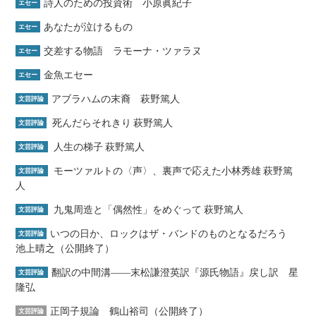
詩人のための投資術 小原眞紀子
エセー
あなたが泣けるもの
エセー
交差する物語 ラモーナ・ツァラヌ
エセー
金魚エセー
エセー
アブラハムの末裔 萩野篤人
文芸評論
死んだらそれきり 萩野篤人
文芸評論
人生の梯子 萩野篤人
文芸評論
モーツァルトの〈声〉、裏声で応えた小林秀雄 萩野篤
文芸評論
人
九鬼周造と「偶然性」をめぐって 萩野篤人
文芸評論
いつの日か、ロックはザ・バンドのものとなるだろう
文芸評論
池上晴之（公開終了）
翻訳の中間溝――末松謙澄英訳『源氏物語』戻し訳 星
文芸評論
隆弘
正岡子規論 鶴山裕司（公開終了）
文芸評論