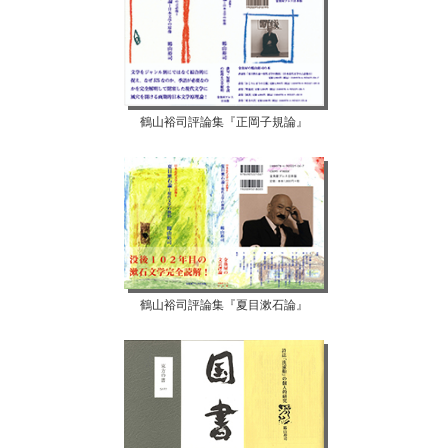
鶴山裕司評論集『正岡子規論』
鶴山裕司評論集『夏目漱石論』