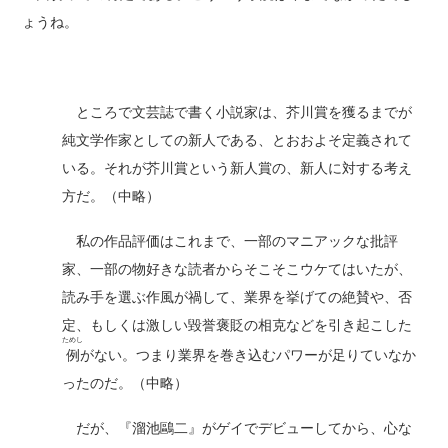
ょうね。
ところで文芸誌で書く小説家は、芥川賞を獲るまでが
純文学作家としての新人である、とおおよそ定義されて
いる。それが芥川賞という新人賞の、新人に対する考え
方だ。（中略）
私の作品評価はこれまで、一部のマニアックな批評
家、一部の物好きな読者からそこそこウケてはいたが、
読み手を選ぶ作風が禍して、業界を挙げての絶賛や、否
定、もしくは激しい毀誉褒貶の相克などを引き起こした
ためし
例
がない。つまり業界を巻き込むパワーが足りていなか
ったのだ。（中略）
だが、『溜池鷗二』がゲイでデビューしてから、心な