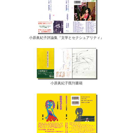
小原眞紀子評論集『文学とセクシュアリティ』
小原眞紀子既刊書籍