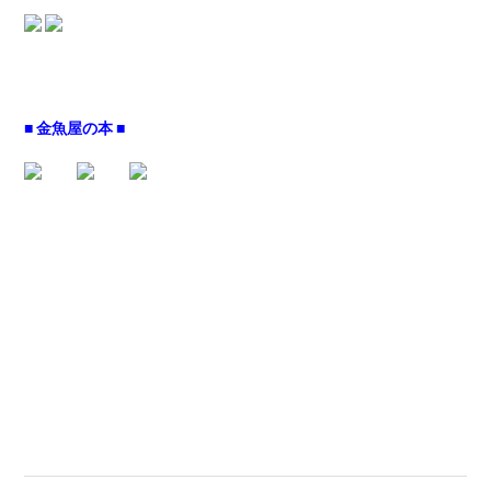
■ 金魚屋の本 ■