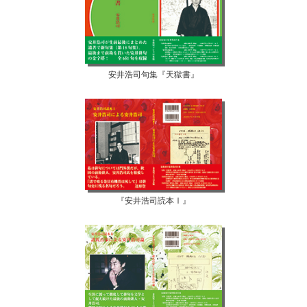
安井浩司句集『天獄書』
『安井浩司読本Ⅰ』