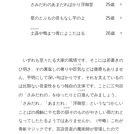
さみだれのあまだればかり浮御堂 25歳 〃
星のとぶもの音もなし芋の上 25歳 〃
かわらけ
土器
や鴨まつ青によこたはる 26歳 〃
いずれも堂々たる大家の風情です。そこには若書きの
しょうき
ひ弱さ、その裏返しの奢りや
匠気
などは微塵もありませ
ん。平明にして深い句ばかりです。それを支えているの
は比類ない音楽性をもつ独自の文体です。ことに三句目
くちずさ
の「さみだれの」をゆったりと
口遊
んでみましょう。
「さみだれ」「あまだれ」「浮御堂」というなつかしい
ひびき
ことばの感触に十七音の
韻
そのものがやさしい雨だれと
なってしたたるようではありませんか。（中略）これが
青畝マジックです。言語音楽の魔術師が登場したので