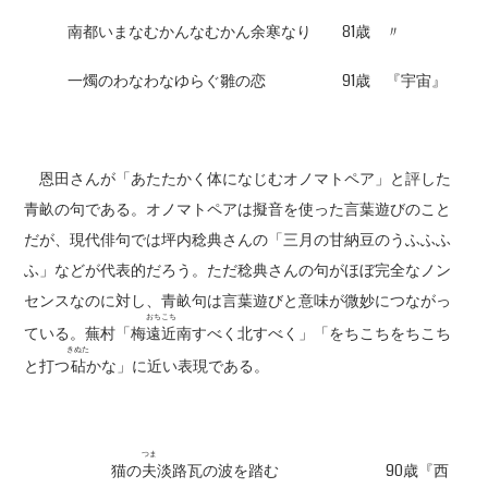
南都いまなむかんなむかん余寒なり 81歳 〃
一燭のわなわなゆらぐ雛の恋 91歳 『宇宙』
恩田さんが「あたたかく体になじむオノマトペア」と評した
青畝の句である。オノマトペアは擬音を使った言葉遊びのこと
だが、現代俳句では坪内稔典さんの「三月の甘納豆のうふふふ
ふ」などが代表的だろう。ただ稔典さんの句がほぼ完全なノン
センスなのに対し、青畝句は言葉遊びと意味が微妙につながっ
おちこち
ている。蕪村「梅
遠近
南すべく北すべく」「をちこちをちこち
きぬた
と打つ
砧
かな」に近い表現である。
つま
猫の
夫
淡路瓦の波を踏む 90歳『西