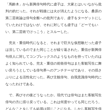
「馬酔木」から新興俳句時代に虚子は、大家とはいいながら批
判の的だった。それが戦後には火が消えたようになる。桑原の
第二芸術論は俳句全般への批判であり、虚子をターゲットにし
ていたわけではないが、それに対しても虚子は「どーでもい
い、第二芸術でけっこう」とスルーした。
兜太・重信時代になると、それまで巨大な仮想敵だった虚子
は没しているのでまた同じことが繰り返された。重信が新興俳
句俳人に対してコンプレックスのようなものを持っていたのは
よく知られている。兜太・重信の前衛俳句はまた客観写生に舞
い戻ろうとしている俳句界へのアンチテーゼであり、その揺さ
ぶりによる活性化だった。再び主観俳句、自我意識俳句時代に
なったわけである。
で、再びその後どうなったか。現代では俳句はまた客観写生
俳句の方に揺り戻っている。これは何度やっても同じだろう。
どんなことをしても結局は同じことになる。しかし客観写生俳