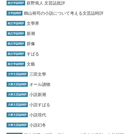
萩野篤人 文芸誌批評
純文学誌時評
鶴山裕司の小説について考える文芸誌時評
文学誌時評
文學界
純文学誌時評
新潮
純文学誌時評
群像
純文学誌時評
すばる
純文学誌時評
文藝
純文学誌時評
三田文學
大学文芸誌時評
オール讀物
大衆文芸誌時評
小説新潮
大衆文芸誌時評
小説すばる
大衆文芸誌時評
小説現代
大衆文芸誌時評
小説幻冬
大衆文芸誌時評