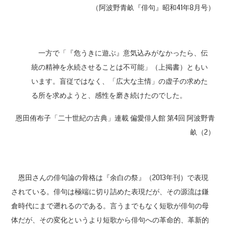
（阿波野青畝『俳句』昭和41年8月号）
一方で「『危うきに遊ぶ』意気込みがなかったら、伝
統の精神を永続させることは不可能」（上掲書）ともい
います。盲従ではなく、「広大な主情」の虚子の求めた
る所を求めようと、感性を磨き続けたのでした。
恩田侑布子「二十世紀の古典」連載 偏愛俳人館 第4回 阿波野青
畝（2）
恩田さんの俳句論の骨格は『余白の祭』（2013年刊）で表現
されている。俳句は極端に切り詰めた表現だが、その源流は鎌
倉時代にまで遡れるのである。言うまでもなく短歌が俳句の母
体だが、その変化というより短歌から俳句への革命的、革新的