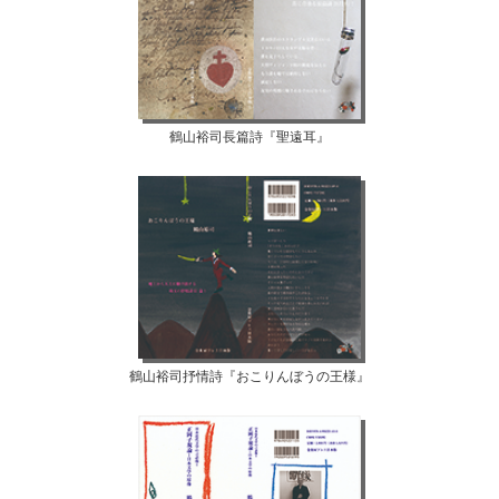
鶴山裕司長篇詩『聖遠耳』
鶴山裕司抒情詩『おこりんぼうの王様』