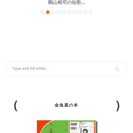
鶴山裕司の短歌...
金魚屋の本