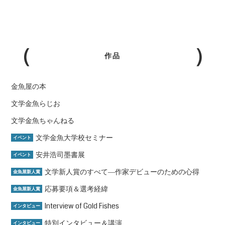
作品
金魚屋の本
文学金魚らじお
文学金魚ちゃんねる
文学金魚大学校セミナー
イベント
安井浩司墨書展
イベント
文学新人賞のすべて―作家デビューのための心得
金魚屋新人賞
応募要項＆選考経緯
金魚屋新人賞
Interview of Gold Fishes
インタビュー
特別インタビュー＆講演
インタビュー