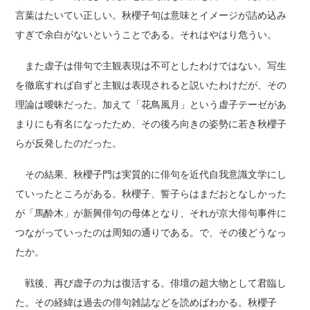
言葉はたいてい正しい。秋櫻子句は意味とイメージが詰め込み
すぎで余白がないということである。それはやはり危うい。
また虚子は俳句で主観表現は不可としたわけではない。写生
を徹底すれば自ずと主観は表現されると説いたわけだが、その
理論は曖昧だった。加えて「花鳥風月」という虚子テーゼがあ
まりにも有名になったため、その後ろ向きの姿勢に若き秋櫻子
らが反発したのだった。
その結果、秋櫻子門は実質的に俳句を近代自我意識文学にし
ていったところがある。秋櫻子、誓子らはまだおとなしかった
が「馬酔木」が新興俳句の母体となり、それが京大俳句事件に
つながっていったのは周知の通りである。で、その後どうなっ
たか。
戦後、再び虚子の力は復活する。俳壇の超大物として君臨し
た。その経緯は過去の俳句雑誌などを読めばわかる。秋櫻子