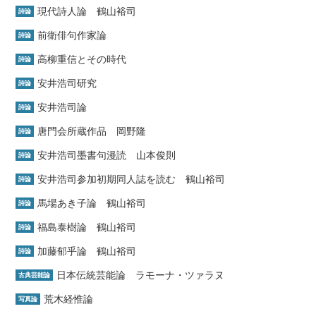
現代詩人論 鶴山裕司
詩論
前衛俳句作家論
詩論
高柳重信とその時代
詩論
安井浩司研究
詩論
安井浩司論
詩論
唐門会所蔵作品 岡野隆
詩論
安井浩司墨書句漫読 山本俊則
詩論
安井浩司参加初期同人誌を読む 鶴山裕司
詩論
馬場あき子論 鶴山裕司
詩論
福島泰樹論 鶴山裕司
詩論
加藤郁乎論 鶴山裕司
詩論
日本伝統芸能論 ラモーナ・ツァラヌ
古典芸能論
荒木経惟論
写真論