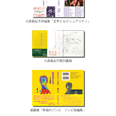
小原眞紀子評論集『文学とセクシュアリティ』
小原眞紀子既刊書籍
遠藤徹『幸福のゾンビ ゾンビ短編集』