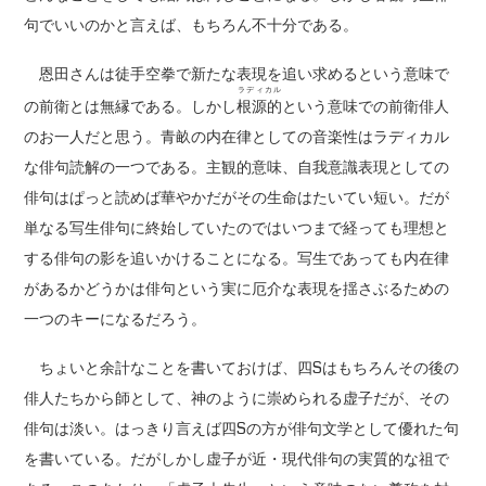
句でいいのかと言えば、もちろん不十分である。
恩田さんは徒手空拳で新たな表現を追い求めるという意味で
ラディカル
の前衛とは無縁である。しかし
根源的
という意味での前衛俳人
のお一人だと思う。青畝の内在律としての音楽性はラディカル
な俳句読解の一つである。主観的意味、自我意識表現としての
俳句はぱっと読めば華やかだがその生命はたいてい短い。だが
単なる写生俳句に終始していたのではいつまで経っても理想と
する俳句の影を追いかけることになる。写生であっても内在律
があるかどうかは俳句という実に厄介な表現を揺さぶるための
一つのキーになるだろう。
ちょいと余計なことを書いておけば、四Sはもちろんその後の
俳人たちから師として、神のように崇められる虚子だが、その
俳句は淡い。はっきり言えば四Sの方が俳句文学として優れた句
を書いている。だがしかし虚子が近・現代俳句の実質的な祖で