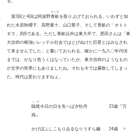
る。
せいほ
第3回と4回は阿波野
青畝
を取り上げておられる。いわずと知
れた水原秋櫻子、高野素十、山口誓子、そして青畝の「ホトト
ギス」四Sである。ただし青畝以外は東大卒で、恩田さんは「東
大信仰の根強いレッテル社会ではとびぬけた巨星とはみなされ
て来ませんでした」と書いておられる。確かに一九八〇年代頃
までは、かなり危うくはなっていたが、東大信仰のようなもの
が文学の世界にもありましたね。それも今では霧散してしまっ
た。時代は変わりますねぇ。
しび
鴟尾
今日の日を失へば夕牡丹 23歳『万
両』
かげぼふしこもりゐるなりうすら繭 24歳 〃