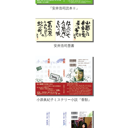
『安井浩司読本Ⅱ』
安井浩司墨書
小原眞紀子ミステリー小説『香獣』