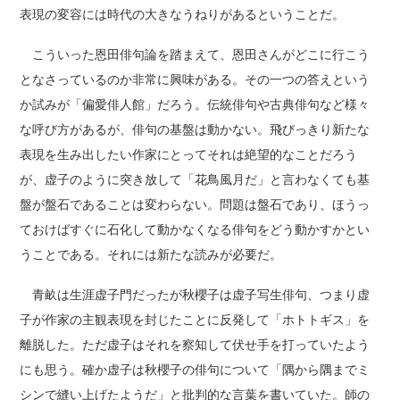
表現の変容には時代の大きなうねりがあるということだ。
こういった恩田俳句論を踏まえて、恩田さんがどこに行こう
となさっているのか非常に興味がある。その一つの答えという
か試みが「偏愛俳人館」だろう。伝統俳句や古典俳句など様々
な呼び方があるが、俳句の基盤は動かない。飛びっきり新たな
表現を生み出したい作家にとってそれは絶望的なことだろう
が、虚子のように突き放して「花鳥風月だ」と言わなくても基
盤が盤石であることは変わらない。問題は盤石であり、ほうっ
ておけばすぐに石化して動かなくなる俳句をどう動かすかとい
うことである。それには新たな読みが必要だ。
青畝は生涯虚子門だったが秋櫻子は虚子写生俳句、つまり虚
子が作家の主観表現を封じたことに反発して「ホトトギス」を
離脱した。ただ虚子はそれを察知して伏せ手を打っていたよう
にも思う。確か虚子は秋櫻子の俳句について「隅から隅までミ
シンで縫い上げたようだ」と批判的な言葉を書いていた。師の