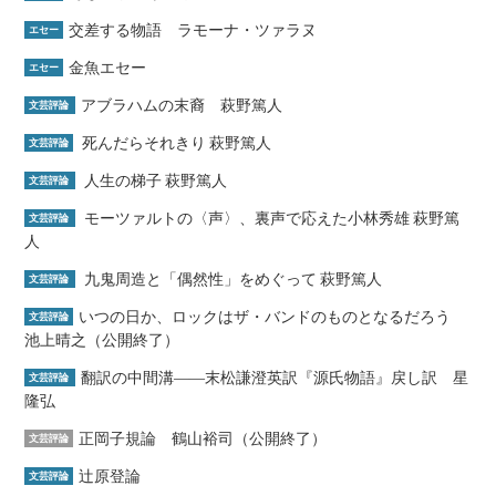
交差する物語 ラモーナ・ツァラヌ
エセー
金魚エセー
エセー
アブラハムの末裔 萩野篤人
文芸評論
死んだらそれきり 萩野篤人
文芸評論
人生の梯子 萩野篤人
文芸評論
モーツァルトの〈声〉、裏声で応えた小林秀雄 萩野篤
文芸評論
人
九鬼周造と「偶然性」をめぐって 萩野篤人
文芸評論
いつの日か、ロックはザ・バンドのものとなるだろう
文芸評論
池上晴之（公開終了）
翻訳の中間溝――末松謙澄英訳『源氏物語』戻し訳 星
文芸評論
隆弘
正岡子規論 鶴山裕司（公開終了）
文芸評論
辻原登論
文芸評論