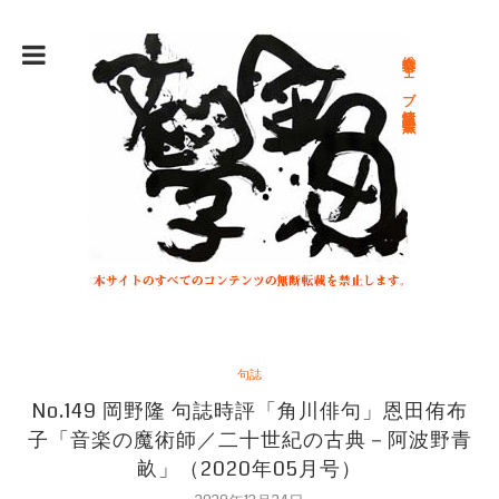
総合文学ウェブ情報誌 文学金魚
句誌
No.149 岡野隆 句誌時評「角川俳句」恩田侑布
子「音楽の魔術師／二十世紀の古典－阿波野青
畝」（2020年05月号）