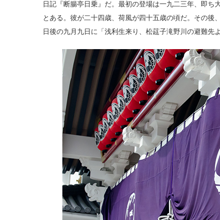
日記『断腸亭日乗』だ。最初の登場は一九二三年、即ち
とある。彼が二十四歳、荷風が四十五歳の頃だ。その後
日後の九月九日に「浅利生来り、松莚子滝野川の避難先