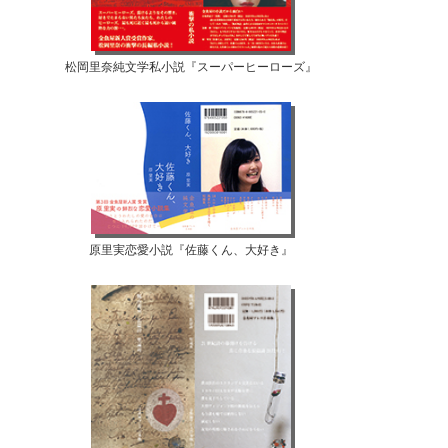
松岡里奈純文学私小説『スーパーヒーローズ』
原里実恋愛小説『佐藤くん、大好き』