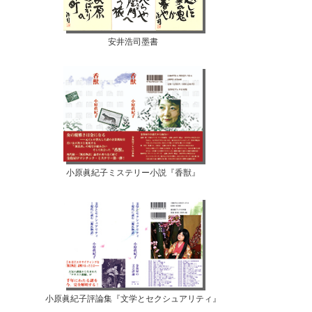
安井浩司墨書
小原眞紀子ミステリー小説『香獣』
小原眞紀子評論集『文学とセクシュアリティ』