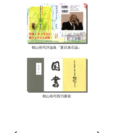
鶴山裕司評論集『夏目漱石論』
鶴山裕司既刊書籍