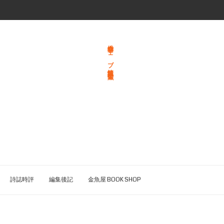
総合文学ウェブ情報誌 文学金魚
詩誌時評
編集後記
金魚屋 BOOK SHOP