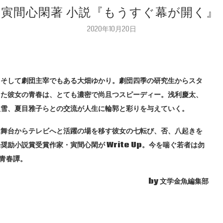
 寅間心閑著 小説『もうすぐ幕が開く』（
2020年10月20日
、そして劇団主宰でもある大畑ゆかり。劇団四季の研究生からスタ
した彼女の青春は、とても濃密で尚且つスピーディー。浅利慶太、
吹雪、夏目雅子らとの交流が人生に輪郭と彩りを与えていく。
て舞台からテレビへと活躍の場を移す彼女の七転び、否、八起きを
奨励小説賞受賞作家・寅間心閑が Write Up。今を喘ぐ若者は勿
る青春譚。
by 文学金魚編集部