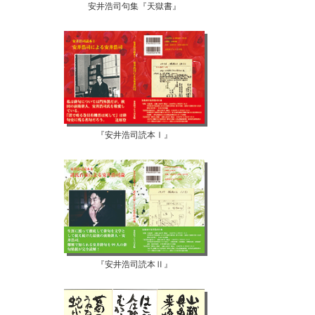
安井浩司句集『天獄書』
『安井浩司読本Ⅰ』
『安井浩司読本Ⅱ』