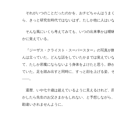
それがいつのことだったのかを、おチビちゃんはうまく
ら、きっと研究生時代ではないはず。たしか他に人はい
そんな風にいくら考えてみても、いつの出来事かは曖昧
かに覚えている。
『ジーザス・クライスト・スーパースター』の写真が飾
んは立っていた。どんな話をしていたかまでは覚えてい
て、たしか邪魔にならないよう身体をよけたと思う。静
ていた。足を踏み出すと同時に、すっと顔を上げる姿。
――。
還暦、いや七十歳は超えているように見えるけれど、四
かしたら先生のお父さまかもしれない、と予想しながら
勘違いされませんように。