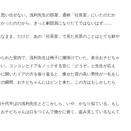
思い出せない。浅利先生の部屋、通称「社長室」にいたのだか
なかったのだから、きっと劇団員になりたてではないはず……。
なまま。だけど、あの「社長室」で見た光景のことはとても鮮や
られた室内で、浅利先生は椅子に腰掛けていた。多分おチビちゃ
ない。コンコンとドアをノックする音に「どうぞ」と先生が応え
かに開いたドアの方を振り返ると、痩せた背の高い男性が一礼をし
その瞬間、おチビちゃんにはピンと来た。この方はもしかしたら
十代半ばの浅利先生とどこかしら、いや、かなり似ている。もし
、おチビちゃんは口をつぐんで微かに俯く。盗み見しているなんて