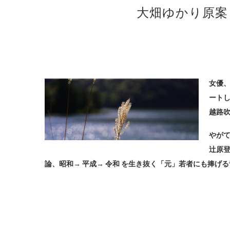
大畑ゆかり原案
女優
ート
越路
やが
辻原登
論、昭和→ 平成→ 令和 を生き抜く「元」若者にも捧げ