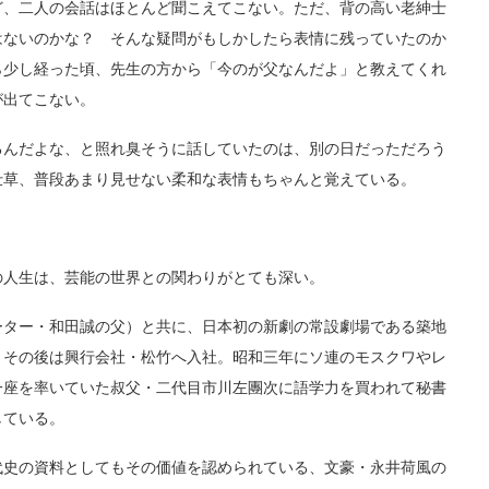
、二人の会話はほとんど聞こえてこない。ただ、背の高い老紳士
はないのかな？ そんな疑問がもしかしたら表情に残っていたのか
ら少し経った頃、先生の方から「今のが父なんだよ」と教えてくれ
が出てこない。
んだよな、と照れ臭そうに話していたのは、別の日だっただろう
仕草、普段あまり見せない柔和な表情もちゃんと覚えている。
人生は、芸能の世界との関わりがとても深い。
ター・和田誠の父）と共に、日本初の新劇の常設劇場である築地
。その後は興行会社・松竹へ入社。昭和三年にソ連のモスクワやレ
一座を率いていた叔父・二代目市川左團次に語学力を買われて秘書
している。
史の資料としてもその価値を認められている、文豪・永井荷風の