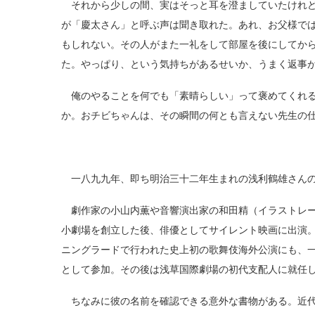
それから少しの間、実はそっと耳を澄ましていたけれど
が「慶太さん」と呼ぶ声は聞き取れた。あれ、お父様で
もしれない。その人がまた一礼をして部屋を後にしてか
た。やっぱり、という気持ちがあるせいか、うまく返事
俺のやることを何でも「素晴らしい」って褒めてくれる
か。おチビちゃんは、その瞬間の何とも言えない先生の
一八九九年、即ち明治三十二年生まれの浅利鶴雄さんの
劇作家の小山内薫や音響演出家の和田精（イラストレー
小劇場を創立した後、俳優としてサイレント映画に出演
ニングラードで行われた史上初の歌舞伎海外公演にも、
として参加。その後は浅草国際劇場の初代支配人に就任
ちなみに彼の名前を確認できる意外な書物がある。近代