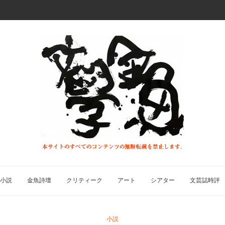
小説
金魚詩壇
クリティーク
アート
シアター
文芸誌時評
小説