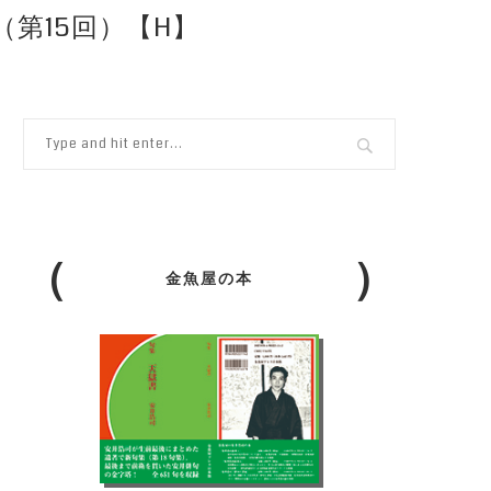
第15回）【H】
金魚屋の本