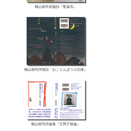
鶴山裕司長篇詩『聖遠耳』
鶴山裕司抒情詩『おこりんぼうの王様』
鶴山裕司評論集『正岡子規論』