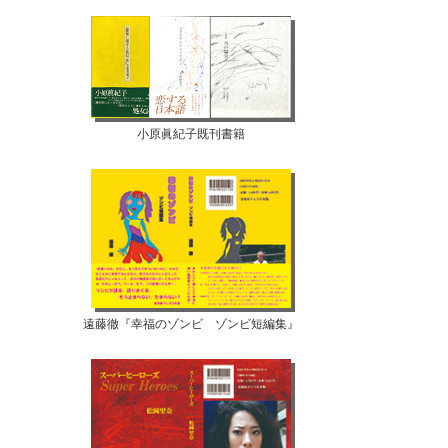
小原眞紀子既刊書籍
遠藤徹『幸福のゾンビ ゾンビ短編集』