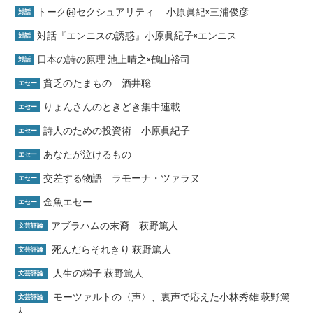
トーク@セクシュアリティ― 小原眞紀×三浦俊彦
対話
対話『エンニスの誘惑』小原眞紀子×エンニス
対話
日本の詩の原理 池上晴之×鶴山裕司
対話
貧乏のたまもの 酒井聡
エセー
りょんさんのときどき集中連載
エセー
詩人のための投資術 小原眞紀子
エセー
あなたが泣けるもの
エセー
交差する物語 ラモーナ・ツァラヌ
エセー
金魚エセー
エセー
アブラハムの末裔 萩野篤人
文芸評論
死んだらそれきり 萩野篤人
文芸評論
人生の梯子 萩野篤人
文芸評論
モーツァルトの〈声〉、裏声で応えた小林秀雄 萩野篤
文芸評論
人