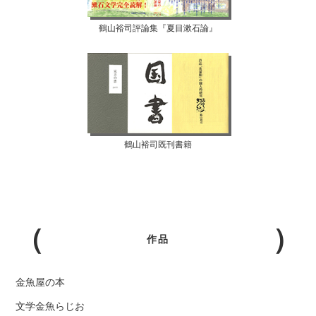
鶴山裕司評論集『夏目漱石論』
鶴山裕司既刊書籍
作品
金魚屋の本
文学金魚らじお