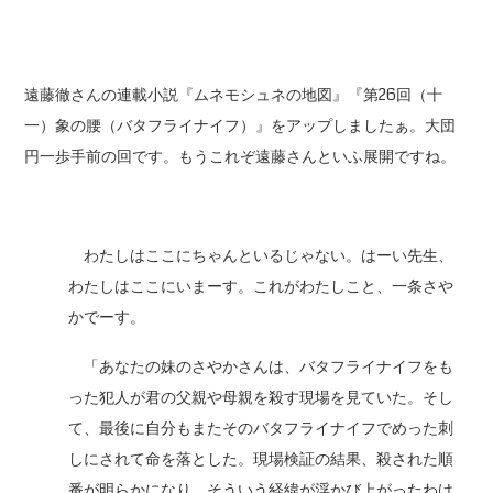
遠藤徹さんの連載小説『ムネモシュネの地図』『第26回（十
一）象の腰（バタフライナイフ）』をアップしましたぁ。大団
円一歩手前の回です。もうこれぞ遠藤さんといふ展開ですね。
わたしはここにちゃんといるじゃない。はーい先生、
わたしはここにいまーす。これがわたしこと、一条さや
かでーす。
「あなたの妹のさやかさんは、バタフライナイフをも
った犯人が君の父親や母親を殺す現場を見ていた。そし
て、最後に自分もまたそのバタフライナイフでめった刺
しにされて命を落とした。現場検証の結果、殺された順
番が明らかになり、そういう経緯が浮かび上がったわけ