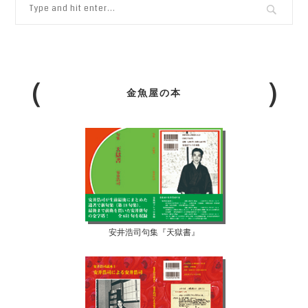
金魚屋の本
安井浩司句集『天獄書』