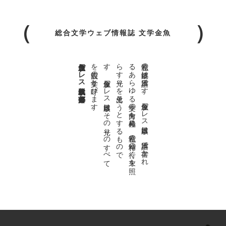
総合文学ウェブ情報誌 文学金魚
金魚屋プレス日本版代表 齋藤都
。
私達の
故郷は
日本語で
す
。
金魚屋プ
レ
ス
日本版は
、
日本語で
書か
れ
る
あ
ら
ゆ
る
文学の
方向を
見極め
、
私達の
精神の
行く
末を
照
ら
す
光り
を
見出そ
う
と
す
る
も
の
で
す
。
金魚屋プ
レ
ス
日本版は
そ
の
光り
の
す
べ
て
を
広義の
文学と
呼び
ま
す