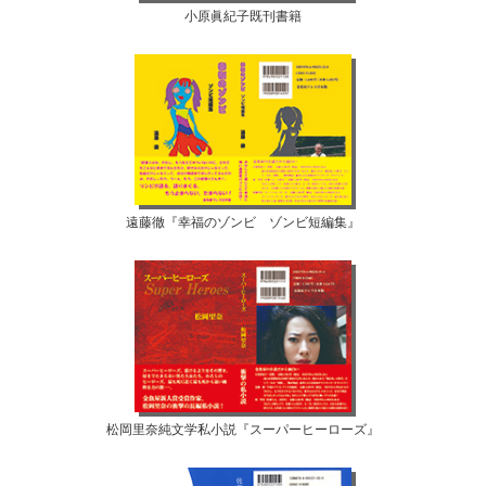
小原眞紀子既刊書籍
遠藤徹『幸福のゾンビ ゾンビ短編集』
松岡里奈純文学私小説『スーパーヒーローズ』