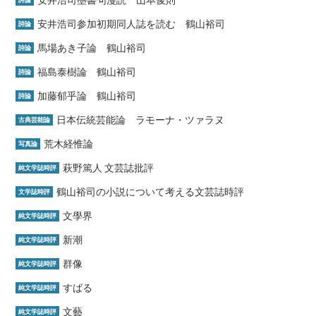
安井浩司墨書句漫読 山本俊則
詩論
安井浩司参加初期同人誌を読む 鶴山裕司
詩論
馬場あき子論 鶴山裕司
詩論
福島泰樹論 鶴山裕司
詩論
加藤郁乎論 鶴山裕司
詩論
日本伝統芸能論 ラモーナ・ツァラヌ
古典芸能論
荒木経惟論
写真論
萩野篤人 文芸誌批評
純文学誌時評
鶴山裕司の小説について考える文芸誌時評
文学誌時評
文學界
純文学誌時評
新潮
純文学誌時評
群像
純文学誌時評
すばる
純文学誌時評
文藝
純文学誌時評