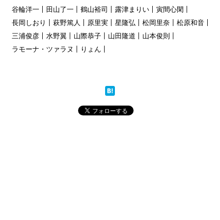
谷輪洋一
田山了一
鶴山裕司
露津まりい
寅間心閑
長岡しおり
萩野篤人
原里実
星隆弘
松岡里奈
松原和音
三浦俊彦
水野翼
山際恭子
山田隆道
山本俊則
ラモーナ・ツァラヌ
りょん