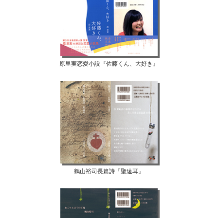
原里実恋愛小説『佐藤くん、大好き』
鶴山裕司長篇詩『聖遠耳』