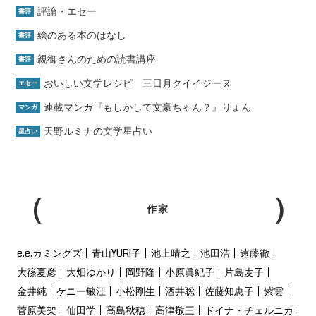
評論・エセー
書評
絵のある本のはなし
書評
親御さんのための読書講座
書評
おいしい文学レシピ 三日月クイイジーヌ
エセー
連載マンガ『もしかして文豪ちゃん？』りょん
マンガ
天野ルミナの文学星占い
星占い
作家
e.e.カミングズ
青山YURI子
池上晴之
池田浩
遠藤徹
大篠夏彦
大畑ゆかり
岡野隆
小原眞紀子
片島麦子
金井純
ケニー敏江
小松剛生
酒井聡
佐藤知恵子
紫雲
菅原美架
仙田学
高島秋穂
高津敬三
ドイナ・チェルニカ