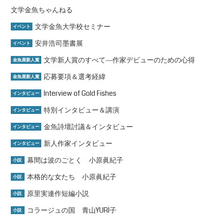
文学金魚ちゃんねる
文学金魚大学校セミナー
イベント
安井浩司墨書展
イベント
文学新人賞のすべて―作家デビューのための心得
金魚屋新人賞
応募要項＆選考経緯
金魚屋新人賞
Interview of Gold Fishes
インタビュー
特別インタビュー＆講演
インタビュー
金魚詩壇討議＆インタビュー
インタビュー
新人作家インタビュー
インタビュー
幕間は波のごとく 小原眞紀子
小説
本格的な女たち 小原眞紀子
小説
原里実連作短編小説
小説
コラージュの国 青山YURI子
小説