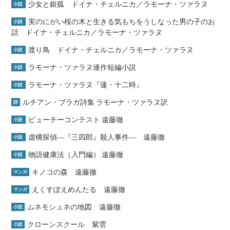
少女と銀狐 ドイナ・チェルニカ／ラモーナ・ツァラヌ
小説
実のにがい桜の木と生きる気もちをうしなった男の子のお
小説
話 ドイナ・チェルニカ／ラモーナ・ツァラヌ
渡り鳥 ドイナ・チェルニカ／ラモーナ・ツァラヌ
小説
ラモーナ・ツァラヌ連作短編小説
小説
ラモーナ・ツァラヌ『蓮・十二時』
小説
ルチアン・ブラガ詩集 ラモーナ・ツァラヌ訳
詩
ビューチーコンテスト 遠藤徹
小説
虚構探偵―『三四郎』殺人事件― 遠藤徹
小説
物語健康法（入門編） 遠藤徹
小説
キノコの森 遠藤徹
マンガ
えくすぽえめんたる 遠藤徹
マンガ
ムネモシュネの地図 遠藤徹
小説
クローンスクール 紫雲
小説