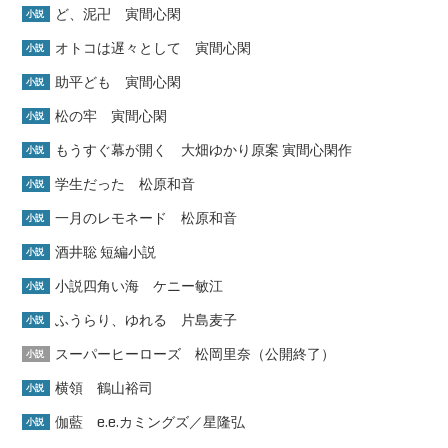
ど、泥卍 寅間心閑
小説
オトコは遅々として 寅間心閑
小説
助平ども 寅間心閑
小説
松の牢 寅間心閑
小説
もうすぐ幕が開く 大畑ゆかり原案 寅間心閑作
小説
学生だった 松原和音
小説
一月のレモネード 松原和音
小説
酒井聡 短編小説
小説
小説四角い海 ケニー敏江
小説
ふうらり、ゆれる 片島麦子
小説
スーパーヒーローズ 松岡里奈（公開終了）
小説
横領 鶴山裕司
小説
伽藍 e.e.カミングズ／星隆弘
小説