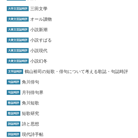
三田文學
大学文芸誌時評
オール讀物
大衆文芸誌時評
小説新潮
大衆文芸誌時評
小説すばる
大衆文芸誌時評
小説現代
大衆文芸誌時評
小説幻冬
大衆文芸誌時評
鶴山裕司の短歌・俳句について考える歌誌・句誌時評
文学誌時評
角川俳句
句誌時評
月刊俳句界
句誌時評
角川短歌
歌誌時評
短歌研究
歌誌時評
詩と思想
詩誌時評
現代詩手帖
詩誌時評