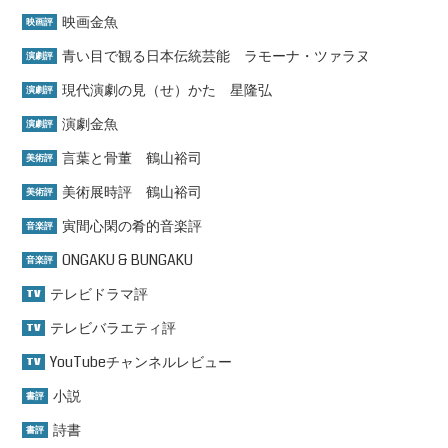
映画金魚
映画評
青い目で観る日本伝統芸能 ラモーナ・ツァラヌ
演劇評
現代演劇の見（せ）かた 星隆弘
演劇評
演劇金魚
演劇評
言葉と骨董 鶴山裕司
美術評
美術展時評 鶴山裕司
美術評
寅間心閑の肴的音楽評
音楽評
ONGAKU & BUNGAKU
音楽評
テレビドラマ評
TV
テレビバラエティ評
TV
YouTubeチャンネルレビュー
TV
小説
書評
詩書
書評