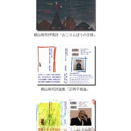
鶴山裕司抒情詩『おこりんぼうの王様』
鶴山裕司評論集『正岡子規論』