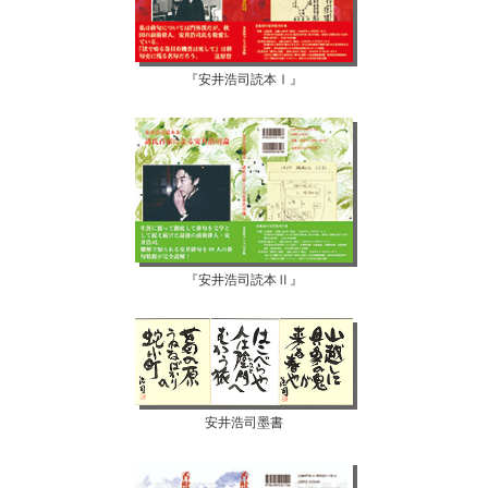
『安井浩司読本Ⅰ』
『安井浩司読本Ⅱ』
安井浩司墨書