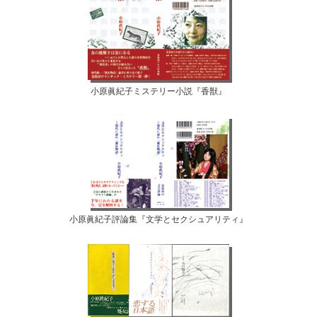
小原眞紀子ミステリー小説『香獣』
小原眞紀子評論集『文学とセクシュアリティ』