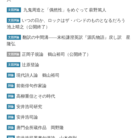
九鬼周造と「偶然性」をめぐって 萩野篤人
文芸評論
いつの日か、ロックはザ・バンドのものとなるだろう
文芸評論
池上晴之（公開終了）
翻訳の中間溝――末松謙澄英訳『源氏物語』戻し訳 星
文芸評論
隆弘
正岡子規論 鶴山裕司（公開終了）
文芸評論
辻原登論
文芸評論
現代詩人論 鶴山裕司
詩論
前衛俳句作家論
詩論
高柳重信とその時代
詩論
安井浩司研究
詩論
安井浩司論
詩論
唐門会所蔵作品 岡野隆
詩論