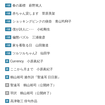
春の墓標 萩野篤人
小説
赤ちゃん貸します 菅原美架
小説
ショッキングピンクの痰壺 青山YURI子
小説
僕が詩人に･･･ 小松剛生
小説
偏態パズル 三浦俊彦
小説
家を看取る日 山田隆道
小説
ツルツルちゃん2 仙田学
小説
Currency 小原眞紀子
詩
ここから月まで 小原眞紀子
詩
鶴山裕司 連作詩『聖遠耳 日日新』
詩
聖遠耳 鶴山裕司（公開終了）
詩
羽沢 鶴山裕司（公開終了）
詩
高津敬三 俳句作品
詩