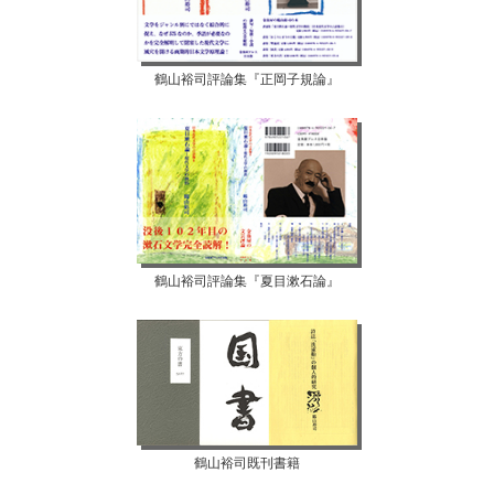
鶴山裕司評論集『正岡子規論』
鶴山裕司評論集『夏目漱石論』
鶴山裕司既刊書籍