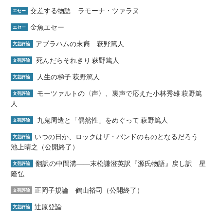
交差する物語 ラモーナ・ツァラヌ
エセー
金魚エセー
エセー
アブラハムの末裔 萩野篤人
文芸評論
死んだらそれきり 萩野篤人
文芸評論
人生の梯子 萩野篤人
文芸評論
モーツァルトの〈声〉、裏声で応えた小林秀雄 萩野篤
文芸評論
人
九鬼周造と「偶然性」をめぐって 萩野篤人
文芸評論
いつの日か、ロックはザ・バンドのものとなるだろう
文芸評論
池上晴之（公開終了）
翻訳の中間溝――末松謙澄英訳『源氏物語』戻し訳 星
文芸評論
隆弘
正岡子規論 鶴山裕司（公開終了）
文芸評論
辻原登論
文芸評論