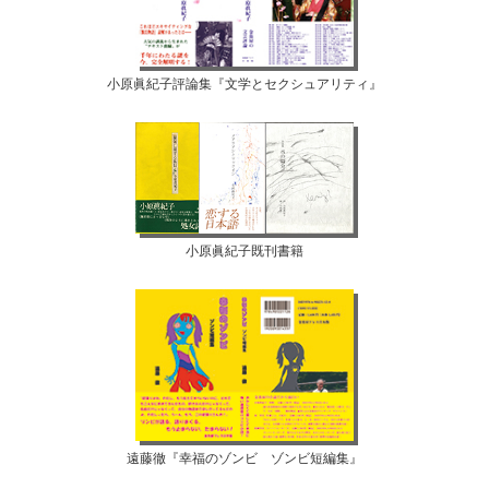
小原眞紀子評論集『文学とセクシュアリティ』
小原眞紀子既刊書籍
遠藤徹『幸福のゾンビ ゾンビ短編集』