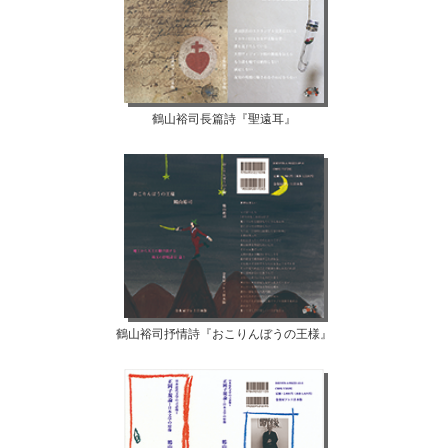
鶴山裕司長篇詩『聖遠耳』
鶴山裕司抒情詩『おこりんぼうの王様』