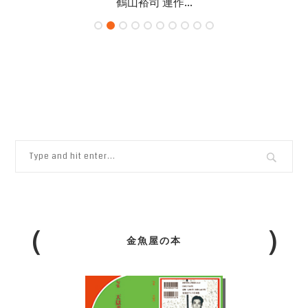
鶴山裕司 連作...
金魚屋の本