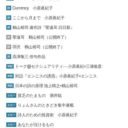
Currency 小原眞紀子
詩
ここから月まで 小原眞紀子
詩
鶴山裕司 連作詩『聖遠耳 日日新』
詩
聖遠耳 鶴山裕司（公開終了）
詩
羽沢 鶴山裕司（公開終了）
詩
高津敬三 俳句作品
詩
トーク@セクシュアリティ― 小原眞紀×三浦俊彦
対話
対話『エンニスの誘惑』小原眞紀子×エンニス
対話
日本の詩の原理 池上晴之×鶴山裕司
対話
貧乏のたまもの 酒井聡
エセー
りょんさんのときどき集中連載
エセー
詩人のための投資術 小原眞紀子
エセー
あなたが泣けるもの
エセー