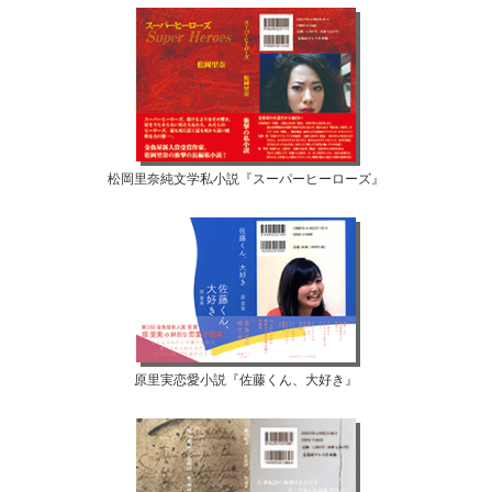
松岡里奈純文学私小説『スーパーヒーローズ』
原里実恋愛小説『佐藤くん、大好き』