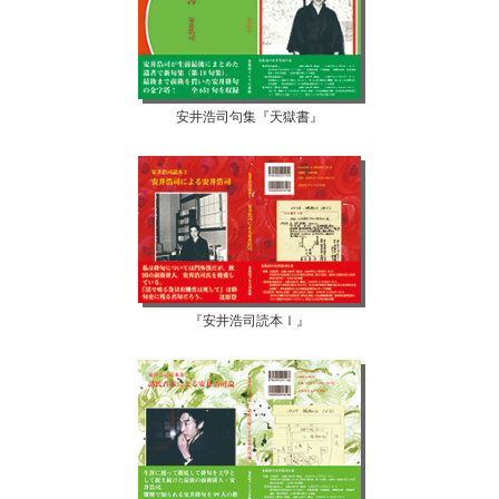
安井浩司句集『天獄書』
『安井浩司読本Ⅰ』