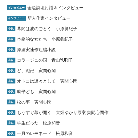
金魚詩壇討議＆インタビュー
インタビュー
新人作家インタビュー
インタビュー
幕間は波のごとく 小原眞紀子
小説
本格的な女たち 小原眞紀子
小説
原里実連作短編小説
小説
コラージュの国 青山YURI子
小説
ど、泥卍 寅間心閑
小説
オトコは遅々として 寅間心閑
小説
助平ども 寅間心閑
小説
松の牢 寅間心閑
小説
もうすぐ幕が開く 大畑ゆかり原案 寅間心閑作
小説
学生だった 松原和音
小説
一月のレモネード 松原和音
小説