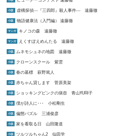
ビューチーコンテスト 遠藤徹
小説
虚構探偵―『三四郎』殺人事件― 遠藤徹
小説
物語健康法（入門編） 遠藤徹
小説
キノコの森 遠藤徹
マンガ
えくすぽえめんたる 遠藤徹
マンガ
ムネモシュネの地図 遠藤徹
小説
クローンスクール 紫雲
小説
春の墓標 萩野篤人
小説
赤ちゃん貸します 菅原美架
小説
ショッキングピンクの痰壺 青山YURI子
小説
僕が詩人に･･･ 小松剛生
小説
偏態パズル 三浦俊彦
小説
家を看取る日 山田隆道
小説
ツルツルちゃん2 仙田学
小説