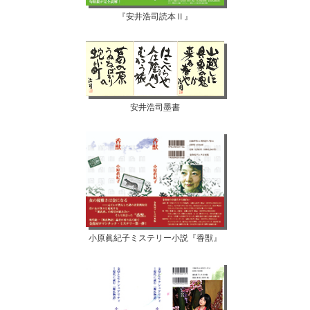
『安井浩司読本Ⅱ』
安井浩司墨書
小原眞紀子ミステリー小説『香獣』