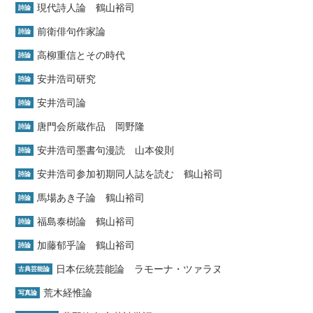
現代詩人論 鶴山裕司
詩論
前衛俳句作家論
詩論
高柳重信とその時代
詩論
安井浩司研究
詩論
安井浩司論
詩論
唐門会所蔵作品 岡野隆
詩論
安井浩司墨書句漫読 山本俊則
詩論
安井浩司参加初期同人誌を読む 鶴山裕司
詩論
馬場あき子論 鶴山裕司
詩論
福島泰樹論 鶴山裕司
詩論
加藤郁乎論 鶴山裕司
詩論
日本伝統芸能論 ラモーナ・ツァラヌ
古典芸能論
荒木経惟論
写真論