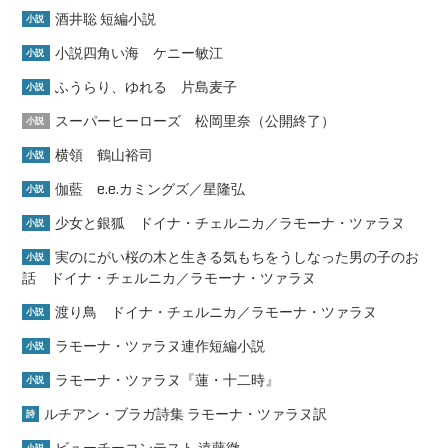
酒井聡 短編小説
小説
小説四角い海 ケニー敏江
小説
ふうらり、ゆれる 片島麦子
小説
スーパーヒーローズ 松岡里奈（公開終了）
小説
横領 鶴山裕司
小説
伽藍 e.e.カミングズ／星隆弘
小説
少女と銀狐 ドイナ・チェルニカ／ラモーナ・ツァラヌ
小説
実のにがい桜の木と生きる気もちをうしなった男の子のお
小説
話 ドイナ・チェルニカ／ラモーナ・ツァラヌ
渡り鳥 ドイナ・チェルニカ／ラモーナ・ツァラヌ
小説
ラモーナ・ツァラヌ連作短編小説
小説
ラモーナ・ツァラヌ『蓮・十二時』
小説
ルチアン・ブラガ詩集 ラモーナ・ツァラヌ訳
詩