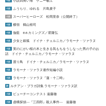
小説四角い海 ケニー敏江
小説
ふうらり、ゆれる 片島麦子
小説
スーパーヒーローズ 松岡里奈（公開終了）
小説
横領 鶴山裕司
小説
伽藍 e.e.カミングズ／星隆弘
小説
少女と銀狐 ドイナ・チェルニカ／ラモーナ・ツァラヌ
小説
実のにがい桜の木と生きる気もちをうしなった男の子のお
小説
話 ドイナ・チェルニカ／ラモーナ・ツァラヌ
渡り鳥 ドイナ・チェルニカ／ラモーナ・ツァラヌ
小説
ラモーナ・ツァラヌ連作短編小説
小説
ラモーナ・ツァラヌ『蓮・十二時』
小説
ルチアン・ブラガ詩集 ラモーナ・ツァラヌ訳
詩
ビューチーコンテスト 遠藤徹
小説
虚構探偵―『三四郎』殺人事件― 遠藤徹
小説