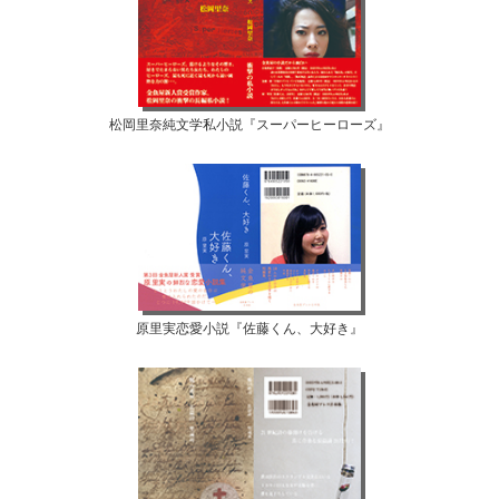
松岡里奈純文学私小説『スーパーヒーローズ』
原里実恋愛小説『佐藤くん、大好き』