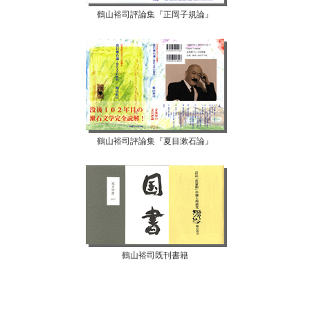
鶴山裕司評論集『正岡子規論』
鶴山裕司評論集『夏目漱石論』
鶴山裕司既刊書籍