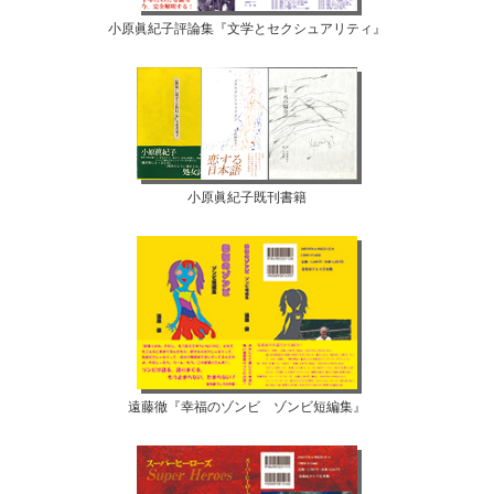
小原眞紀子評論集『文学とセクシュアリティ』
小原眞紀子既刊書籍
遠藤徹『幸福のゾンビ ゾンビ短編集』