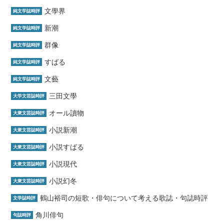
文學界
純文学誌時評
新潮
純文学誌時評
群像
純文学誌時評
すばる
純文学誌時評
文藝
純文学誌時評
三田文學
大学文芸誌時評
オール讀物
大衆文芸誌時評
小説新潮
大衆文芸誌時評
小説すばる
大衆文芸誌時評
小説現代
大衆文芸誌時評
小説幻冬
大衆文芸誌時評
鶴山裕司の短歌・俳句について考える歌誌・句誌時評
文学誌時評
角川俳句
句誌時評