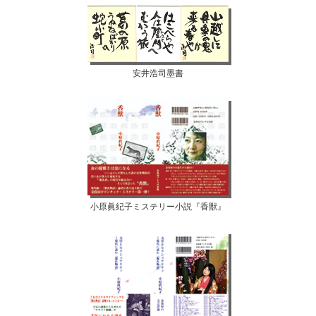
安井浩司墨書
小原眞紀子ミステリー小説『香獣』