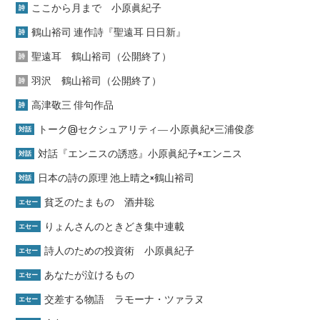
ここから月まで 小原眞紀子
詩
鶴山裕司 連作詩『聖遠耳 日日新』
詩
聖遠耳 鶴山裕司（公開終了）
詩
羽沢 鶴山裕司（公開終了）
詩
高津敬三 俳句作品
詩
トーク@セクシュアリティ― 小原眞紀×三浦俊彦
対話
対話『エンニスの誘惑』小原眞紀子×エンニス
対話
日本の詩の原理 池上晴之×鶴山裕司
対話
貧乏のたまもの 酒井聡
エセー
りょんさんのときどき集中連載
エセー
詩人のための投資術 小原眞紀子
エセー
あなたが泣けるもの
エセー
交差する物語 ラモーナ・ツァラヌ
エセー