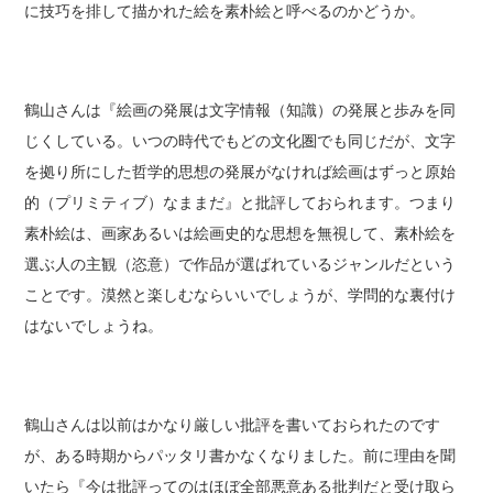
に技巧を排して描かれた絵を素朴絵と呼べるのかどうか。
鶴山さんは『絵画の発展は文字情報（知識）の発展と歩みを同
じくしている。いつの時代でもどの文化圏でも同じだが、文字
を拠り所にした哲学的思想の発展がなければ絵画はずっと原始
的（プリミティブ）なままだ』と批評しておられます。つまり
素朴絵は、画家あるいは絵画史的な思想を無視して、素朴絵を
選ぶ人の主観（恣意）で作品が選ばれているジャンルだという
ことです。漠然と楽しむならいいでしょうが、学問的な裏付け
はないでしょうね。
鶴山さんは以前はかなり厳しい批評を書いておられたのです
が、ある時期からパッタリ書かなくなりました。前に理由を聞
いたら『今は批評ってのはほぼ全部悪意ある批判だと受け取ら