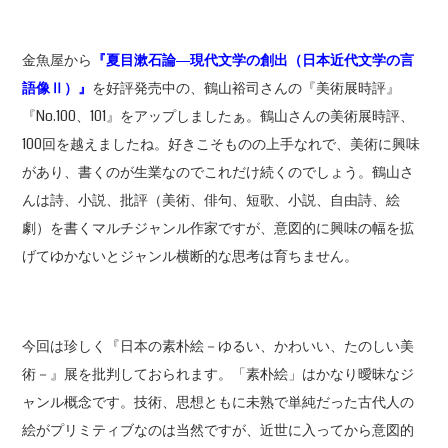
金魚屋から
『夏目漱石論
―
現代文学の創出（日本近代文学の言
語像
Ⅱ
）』
を好評発売中の、鶴山裕司さんの『美術展時評』
『No.100、101』をアップしましたぁ。鶴山さんの美術展時評、
100回を越えましたね。好きこそものの上手なれで、美術に興味
があり、書くのが生業なのでこれだけ続くのでしょう。鶴山さ
んは詩、小説、批評（美術、俳句、短歌、小説、自由詩、絵
劇）を書くマルチジャンル作家ですが、意図的に興味の幅を拡
げてゆかないとジャンル横断的な思考は育ちません。
今回は珍しく『日本の素朴絵－ゆるい、かわいい、たのしい美
術－』展を批判しておられます。「素朴絵」はかなり曖昧なジ
ャンル概念です。技術、思想ともに未熟で単純だった古代人の
絵がプリミティブなのは当然ですが、近世に入ってから意図的