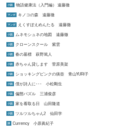
物語健康法（入門編） 遠藤徹
小説
キノコの森 遠藤徹
マンガ
えくすぽえめんたる 遠藤徹
マンガ
ムネモシュネの地図 遠藤徹
小説
クローンスクール 紫雲
小説
春の墓標 萩野篤人
小説
赤ちゃん貸します 菅原美架
小説
ショッキングピンクの痰壺 青山YURI子
小説
僕が詩人に･･･ 小松剛生
小説
偏態パズル 三浦俊彦
小説
家を看取る日 山田隆道
小説
ツルツルちゃん2 仙田学
小説
Currency 小原眞紀子
詩