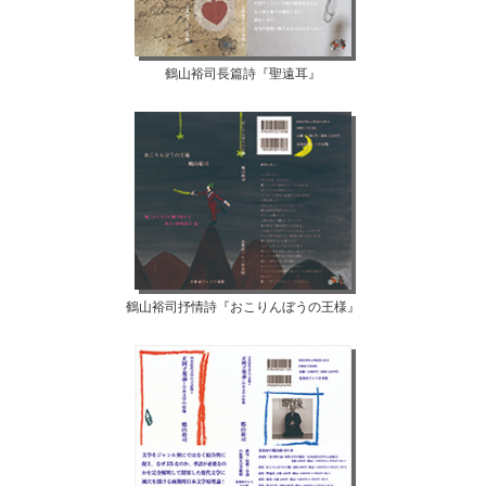
鶴山裕司長篇詩『聖遠耳』
鶴山裕司抒情詩『おこりんぼうの王様』