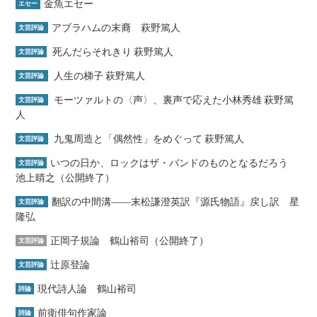
金魚エセー
エセー
アブラハムの末裔 萩野篤人
文芸評論
死んだらそれきり 萩野篤人
文芸評論
人生の梯子 萩野篤人
文芸評論
モーツァルトの〈声〉、裏声で応えた小林秀雄 萩野篤
文芸評論
人
九鬼周造と「偶然性」をめぐって 萩野篤人
文芸評論
いつの日か、ロックはザ・バンドのものとなるだろう
文芸評論
池上晴之（公開終了）
翻訳の中間溝――末松謙澄英訳『源氏物語』戻し訳 星
文芸評論
隆弘
正岡子規論 鶴山裕司（公開終了）
文芸評論
辻原登論
文芸評論
現代詩人論 鶴山裕司
詩論
前衛俳句作家論
詩論