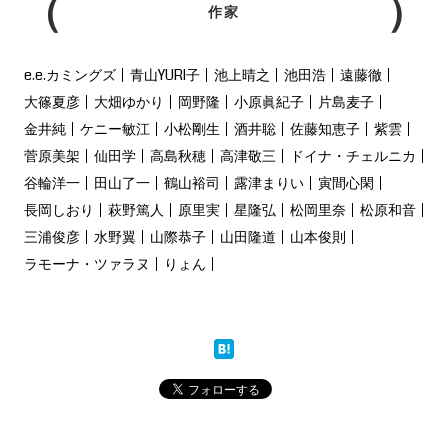
作家
e.e.カミングズ
青山YURI子
池上晴之
池田浩
遠藤徹
大篠夏彦
大畑ゆかり
岡野隆
小原眞紀子
片島麦子
金井純
ケニー敏江
小松剛生
酒井聡
佐藤知恵子
紫雲
菅原美架
仙田学
高島秋穂
高津敬三
ドイナ・チェルニカ
谷輪洋一
田山了一
鶴山裕司
露津まりい
寅間心閑
長岡しおり
萩野篤人
原里実
星隆弘
松岡里奈
松原和音
三浦俊彦
水野翼
山際恭子
山田隆道
山本俊則
ラモーナ・ツァラヌ
りょん