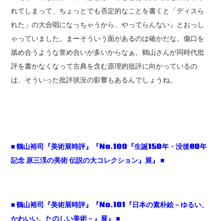
れてしまって、ちょっとでも否定的なことを書くと「ディスら
れた」の大合唱になっちゃうから、やってらんない』とおっし
ゃっていました。まーそういう面があるのは確かだな。傷口を
舐め合うような誉め合いが多いからなぁ。鶴山さんが同時代批
評を書かなくなって古典を含む原理的批評に向かっているの
は、そういった批評状況の影響もあるんでしょうね。
■
鶴山裕司『美術展時評』『No.100
『生誕150
年・没後80
年
記念
原三渓の美術
伝説の大コレクション』展』 ■
■
鶴山裕司『美術展時評』『No.101
『日本の素朴絵－ゆるい、
かわいい、たのしい美術－』展』 ■