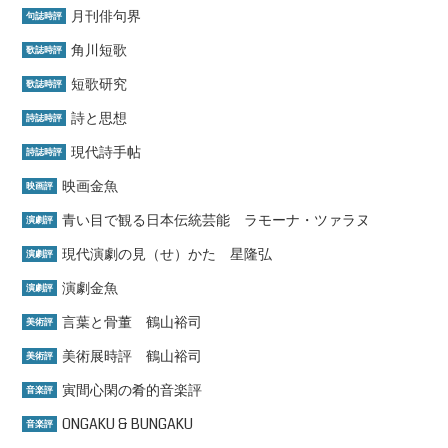
月刊俳句界
句誌時評
角川短歌
歌誌時評
短歌研究
歌誌時評
詩と思想
詩誌時評
現代詩手帖
詩誌時評
映画金魚
映画評
青い目で観る日本伝統芸能 ラモーナ・ツァラヌ
演劇評
現代演劇の見（せ）かた 星隆弘
演劇評
演劇金魚
演劇評
言葉と骨董 鶴山裕司
美術評
美術展時評 鶴山裕司
美術評
寅間心閑の肴的音楽評
音楽評
ONGAKU & BUNGAKU
音楽評