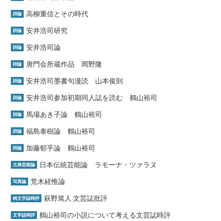
高柳重信とその時代
詩論
安井浩司研究
詩論
安井浩司論
詩論
唐門会所蔵作品 岡野隆
詩論
安井浩司墨書句漫読 山本俊則
詩論
安井浩司参加初期同人誌を読む 鶴山裕司
詩論
馬場あき子論 鶴山裕司
詩論
福島泰樹論 鶴山裕司
詩論
加藤郁乎論 鶴山裕司
詩論
日本伝統芸能論 ラモーナ・ツァラヌ
古典芸能論
荒木経惟論
写真論
萩野篤人 文芸誌批評
純文学誌時評
鶴山裕司の小説について考える文芸誌時評
文学誌時評