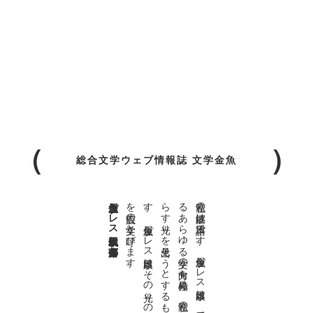
総合文学ウェブ情報誌 文学金魚
金魚屋プレス日本版代表 齋藤都
。
私達の
故郷は
日本語で
す
。
金魚屋プ
レ
ス
日本版は
、
日本語で
書か
れ
る
あ
ら
ゆ
る
文学の
方向を
見極め
、
私達の
精神の
行く
末を
照
ら
す
光り
を
見出そ
う
と
す
る
も
の
で
す
。
金魚屋プ
レ
ス
日本版は
そ
の
光り
の
す
べ
て
を
広義の
文学と
呼び
ま
す