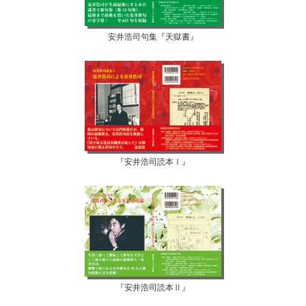
安井浩司句集『天獄書』
『安井浩司読本Ⅰ』
『安井浩司読本Ⅱ』