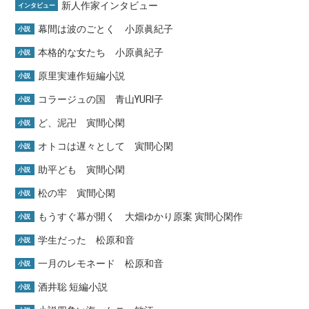
新人作家インタビュー
インタビュー
幕間は波のごとく 小原眞紀子
小説
本格的な女たち 小原眞紀子
小説
原里実連作短編小説
小説
コラージュの国 青山YURI子
小説
ど、泥卍 寅間心閑
小説
オトコは遅々として 寅間心閑
小説
助平ども 寅間心閑
小説
松の牢 寅間心閑
小説
もうすぐ幕が開く 大畑ゆかり原案 寅間心閑作
小説
学生だった 松原和音
小説
一月のレモネード 松原和音
小説
酒井聡 短編小説
小説