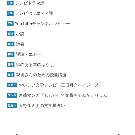
テレビドラマ評
TV
テレビバラエティ評
TV
YouTubeチャンネルレビュー
TV
小説
書評
詩書
書評
評論・エセー
書評
絵のある本のはなし
書評
親御さんのための読書講座
書評
おいしい文学レシピ 三日月クイイジーヌ
エセー
連載マンガ『もしかして文豪ちゃん？』りょん
マンガ
天野ルミナの文学星占い
星占い