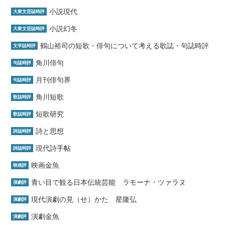
小説現代
大衆文芸誌時評
小説幻冬
大衆文芸誌時評
鶴山裕司の短歌・俳句について考える歌誌・句誌時評
文学誌時評
角川俳句
句誌時評
月刊俳句界
句誌時評
角川短歌
歌誌時評
短歌研究
歌誌時評
詩と思想
詩誌時評
現代詩手帖
詩誌時評
映画金魚
映画評
青い目で観る日本伝統芸能 ラモーナ・ツァラヌ
演劇評
現代演劇の見（せ）かた 星隆弘
演劇評
演劇金魚
演劇評