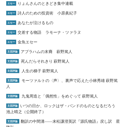
りょんさんのときどき集中連載
エセー
詩人のための投資術 小原眞紀子
エセー
あなたが泣けるもの
エセー
交差する物語 ラモーナ・ツァラヌ
エセー
金魚エセー
エセー
アブラハムの末裔 萩野篤人
文芸評論
死んだらそれきり 萩野篤人
文芸評論
人生の梯子 萩野篤人
文芸評論
モーツァルトの〈声〉、裏声で応えた小林秀雄 萩野篤
文芸評論
人
九鬼周造と「偶然性」をめぐって 萩野篤人
文芸評論
いつの日か、ロックはザ・バンドのものとなるだろう
文芸評論
池上晴之（公開終了）
翻訳の中間溝――末松謙澄英訳『源氏物語』戻し訳 星
文芸評論