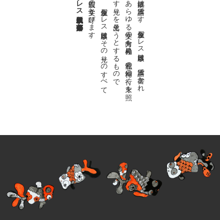
金魚屋プレス日本版代表 齋藤都
。
私達の
故郷は
日本語で
す
。
金魚屋プ
レ
ス
日本版は
、
日本語で
書か
れ
る
あ
ら
ゆ
る
文学の
方向を
見極め
、
私達の
精神の
行く
末を
照
ら
す
光り
を
見出そ
う
と
す
る
も
の
で
す
。
金魚屋プ
レ
ス
日本版は
そ
の
光り
の
す
べ
て
を
広義の
文学と
呼び
ま
す