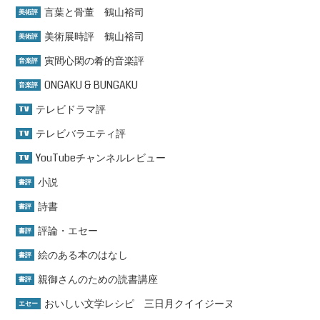
言葉と骨董 鶴山裕司
美術評
美術展時評 鶴山裕司
美術評
寅間心閑の肴的音楽評
音楽評
ONGAKU & BUNGAKU
音楽評
テレビドラマ評
TV
テレビバラエティ評
TV
YouTubeチャンネルレビュー
TV
小説
書評
詩書
書評
評論・エセー
書評
絵のある本のはなし
書評
親御さんのための読書講座
書評
おいしい文学レシピ 三日月クイイジーヌ
エセー