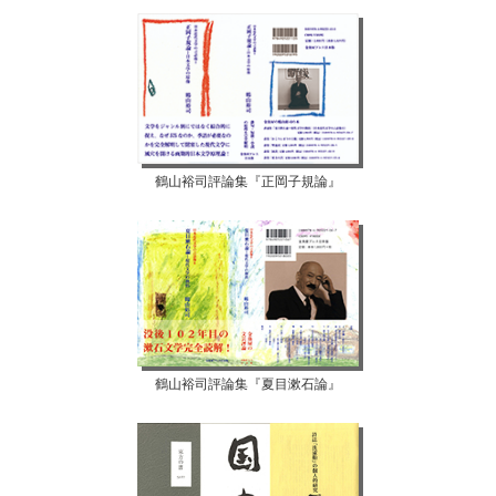
鶴山裕司評論集『正岡子規論』
鶴山裕司評論集『夏目漱石論』