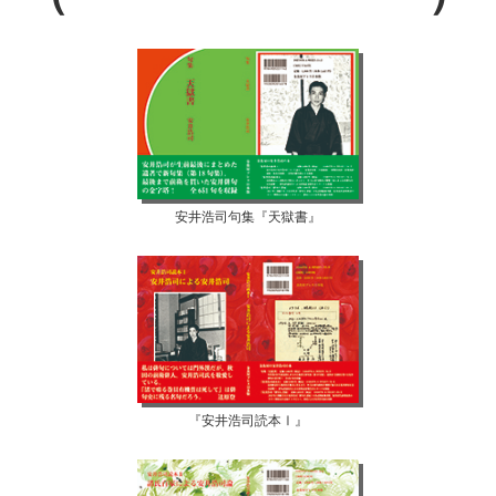
安井浩司句集『天獄書』
『安井浩司読本Ⅰ』