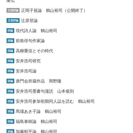
隆弘
正岡子規論 鶴山裕司（公開終了）
文芸評論
辻原登論
文芸評論
現代詩人論 鶴山裕司
詩論
前衛俳句作家論
詩論
高柳重信とその時代
詩論
安井浩司研究
詩論
安井浩司論
詩論
唐門会所蔵作品 岡野隆
詩論
安井浩司墨書句漫読 山本俊則
詩論
安井浩司参加初期同人誌を読む 鶴山裕司
詩論
馬場あき子論 鶴山裕司
詩論
福島泰樹論 鶴山裕司
詩論
加藤郁乎論 鶴山裕司
詩論