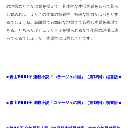
の地図のどこかに腰を据えて、具体的な生活実感をもって暮ら
し始めれば、よりこの作家の特異性、特殊な能力がはっきりす
るでしょうね。鳥瞰図でも微細な地図ででも同じ本質を表現で
きる。どちらがポピュラリティを得られるかで作品の評価は違
ってくるでしょうが、本質的には同じことです。
■
青山YURI
子
連載小説『コラージュの国』（第12
回）縦書版 ■
■
青山YURI
子
連載小説『コラージュの国』（第12
回）横書版 ■