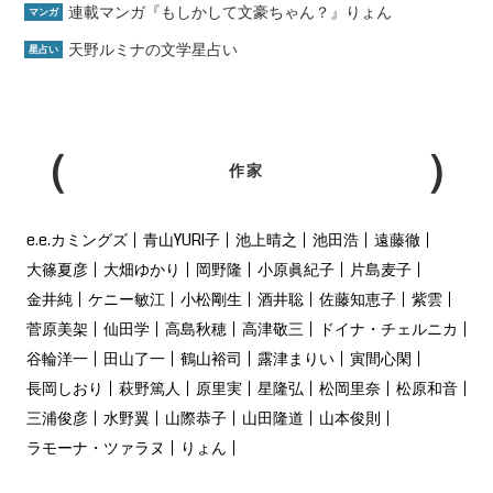
連載マンガ『もしかして文豪ちゃん？』りょん
マンガ
天野ルミナの文学星占い
星占い
作家
e.e.カミングズ
青山YURI子
池上晴之
池田浩
遠藤徹
大篠夏彦
大畑ゆかり
岡野隆
小原眞紀子
片島麦子
金井純
ケニー敏江
小松剛生
酒井聡
佐藤知恵子
紫雲
菅原美架
仙田学
高島秋穂
高津敬三
ドイナ・チェルニカ
谷輪洋一
田山了一
鶴山裕司
露津まりい
寅間心閑
長岡しおり
萩野篤人
原里実
星隆弘
松岡里奈
松原和音
三浦俊彦
水野翼
山際恭子
山田隆道
山本俊則
ラモーナ・ツァラヌ
りょん