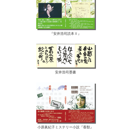
『安井浩司読本Ⅱ』
安井浩司墨書
小原眞紀子ミステリー小説『香獣』