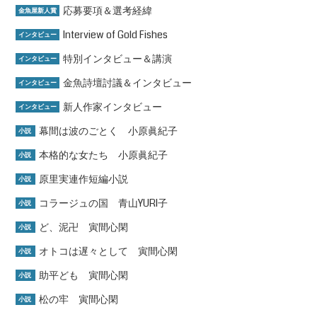
応募要項＆選考経緯
金魚屋新人賞
Interview of Gold Fishes
インタビュー
特別インタビュー＆講演
インタビュー
金魚詩壇討議＆インタビュー
インタビュー
新人作家インタビュー
インタビュー
幕間は波のごとく 小原眞紀子
小説
本格的な女たち 小原眞紀子
小説
原里実連作短編小説
小説
コラージュの国 青山YURI子
小説
ど、泥卍 寅間心閑
小説
オトコは遅々として 寅間心閑
小説
助平ども 寅間心閑
小説
松の牢 寅間心閑
小説