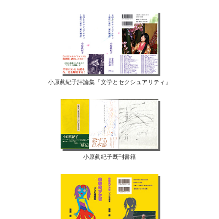
小原眞紀子評論集『文学とセクシュアリティ』
小原眞紀子既刊書籍