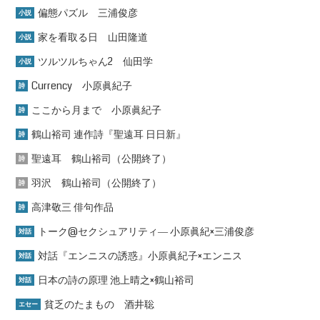
偏態パズル 三浦俊彦
小説
家を看取る日 山田隆道
小説
ツルツルちゃん2 仙田学
小説
Currency 小原眞紀子
詩
ここから月まで 小原眞紀子
詩
鶴山裕司 連作詩『聖遠耳 日日新』
詩
聖遠耳 鶴山裕司（公開終了）
詩
羽沢 鶴山裕司（公開終了）
詩
高津敬三 俳句作品
詩
トーク@セクシュアリティ― 小原眞紀×三浦俊彦
対話
対話『エンニスの誘惑』小原眞紀子×エンニス
対話
日本の詩の原理 池上晴之×鶴山裕司
対話
貧乏のたまもの 酒井聡
エセー