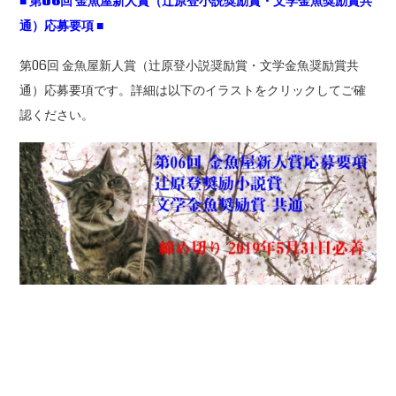
■
第06
回
金魚屋新人賞（辻原登小説奨励賞・文学金魚奨励賞共
通）応募要項
■
第06回 金魚屋新人賞（辻原登小説奨励賞・文学金魚奨励賞共
通）応募要項です。詳細は以下のイラストをクリックしてご確
認ください。