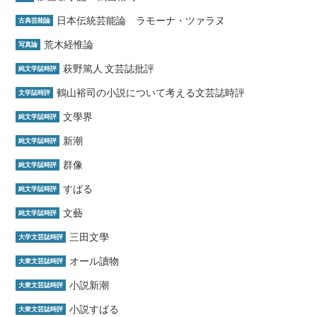
日本伝統芸能論 ラモーナ・ツァラヌ
古典芸能論
荒木経惟論
写真論
萩野篤人 文芸誌批評
純文学誌時評
鶴山裕司の小説について考える文芸誌時評
文学誌時評
文學界
純文学誌時評
新潮
純文学誌時評
群像
純文学誌時評
すばる
純文学誌時評
文藝
純文学誌時評
三田文學
大学文芸誌時評
オール讀物
大衆文芸誌時評
小説新潮
大衆文芸誌時評
小説すばる
大衆文芸誌時評