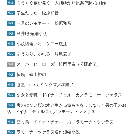
もうすぐ幕が開く 大畑ゆかり原案 寅間心閑作
小説
学生だった 松原和音
小説
一月のレモネード 松原和音
小説
酒井聡 短編小説
小説
小説四角い海 ケニー敏江
小説
ふうらり、ゆれる 片島麦子
小説
スーパーヒーローズ 松岡里奈（公開終了）
小説
横領 鶴山裕司
小説
伽藍 e.e.カミングズ／星隆弘
小説
少女と銀狐 ドイナ・チェルニカ／ラモーナ・ツァラヌ
小説
実のにがい桜の木と生きる気もちをうしなった男の子のお
小説
話 ドイナ・チェルニカ／ラモーナ・ツァラヌ
渡り鳥 ドイナ・チェルニカ／ラモーナ・ツァラヌ
小説
ラモーナ・ツァラヌ連作短編小説
小説