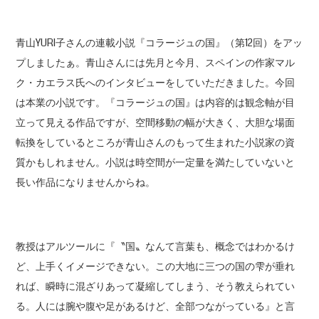
青山YURI子さんの連載小説『コラージュの国』（第12回）をアッ
プしましたぁ。青山さんには先月と今月、スペインの作家マル
ク・カエラス氏へのインタビューをしていただきました。今回
は本業の小説です。『コラージュの国』は内容的は観念軸が目
立って見える作品ですが、空間移動の幅が大きく、大胆な場面
転換をしているところが青山さんのもって生まれた小説家の資
質かもしれません。小説は時空間が一定量を満たしていないと
長い作品になりませんからね。
教授はアルツールに『〝国〟なんて言葉も、概念ではわかるけ
ど、上手くイメージできない。この大地に三つの国の雫が垂れ
れば、瞬時に混ざりあって凝縮してしまう、そう教えられてい
る。人には腕や腹や足があるけど、全部つながっている』と言