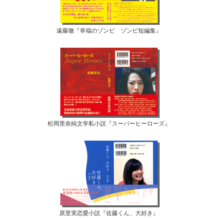
遠藤徹『幸福のゾンビ ゾンビ短編集』
松岡里奈純文学私小説『スーパーヒーローズ』
原里実恋愛小説『佐藤くん、大好き』