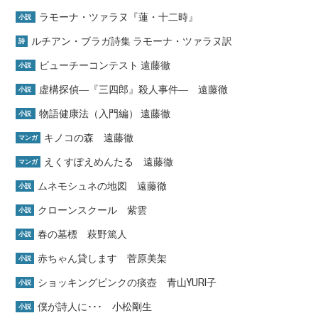
ラモーナ・ツァラヌ『蓮・十二時』
小説
ルチアン・ブラガ詩集 ラモーナ・ツァラヌ訳
詩
ビューチーコンテスト 遠藤徹
小説
虚構探偵―『三四郎』殺人事件― 遠藤徹
小説
物語健康法（入門編） 遠藤徹
小説
キノコの森 遠藤徹
マンガ
えくすぽえめんたる 遠藤徹
マンガ
ムネモシュネの地図 遠藤徹
小説
クローンスクール 紫雲
小説
春の墓標 萩野篤人
小説
赤ちゃん貸します 菅原美架
小説
ショッキングピンクの痰壺 青山YURI子
小説
僕が詩人に･･･ 小松剛生
小説