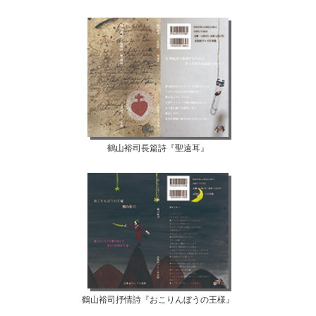
鶴山裕司長篇詩『聖遠耳』
鶴山裕司抒情詩『おこりんぼうの王様』