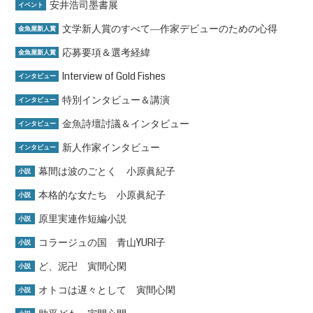
安井浩司墨書展
イベント
文学新人賞のすべて―作家デビューのための心得
金魚屋新人賞
応募要項＆選考経緯
金魚屋新人賞
Interview of Gold Fishes
インタビュー
特別インタビュー＆講演
インタビュー
金魚詩壇討議＆インタビュー
インタビュー
新人作家インタビュー
インタビュー
幕間は波のごとく 小原眞紀子
小説
本格的な女たち 小原眞紀子
小説
原里実連作短編小説
小説
コラージュの国 青山YURI子
小説
ど、泥卍 寅間心閑
小説
オトコは遅々として 寅間心閑
小説