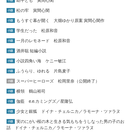
助平ども 寅間心閑
小説
松の牢 寅間心閑
小説
もうすぐ幕が開く 大畑ゆかり原案 寅間心閑作
小説
学生だった 松原和音
小説
一月のレモネード 松原和音
小説
酒井聡 短編小説
小説
小説四角い海 ケニー敏江
小説
ふうらり、ゆれる 片島麦子
小説
スーパーヒーローズ 松岡里奈（公開終了）
小説
横領 鶴山裕司
小説
伽藍 e.e.カミングズ／星隆弘
小説
少女と銀狐 ドイナ・チェルニカ／ラモーナ・ツァラヌ
小説
実のにがい桜の木と生きる気もちをうしなった男の子のお
小説
話 ドイナ・チェルニカ／ラモーナ・ツァラヌ