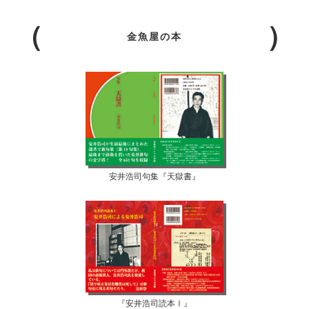
金魚屋の本
安井浩司句集『天獄書』
『安井浩司読本Ⅰ』