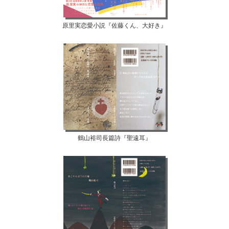
原里実恋愛小説『佐藤くん、大好き』
鶴山裕司長篇詩『聖遠耳』