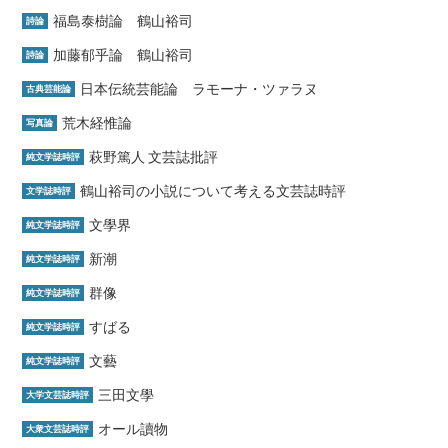
福島泰樹論 鶴山裕司
詩論
加藤郁乎論 鶴山裕司
詩論
日本伝統芸能論 ラモーナ・ツァラヌ
古典芸能論
荒木経惟論
写真論
萩野篤人 文芸誌批評
純文学誌時評
鶴山裕司の小説について考える文芸誌時評
文学誌時評
文學界
純文学誌時評
新潮
純文学誌時評
群像
純文学誌時評
すばる
純文学誌時評
文藝
純文学誌時評
三田文學
大学文芸誌時評
オール讀物
大衆文芸誌時評