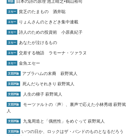
日本の詩の原理 池上晴之×鶴山裕司
対話
貧乏のたまもの 酒井聡
エセー
りょんさんのときどき集中連載
エセー
詩人のための投資術 小原眞紀子
エセー
あなたが泣けるもの
エセー
交差する物語 ラモーナ・ツァラヌ
エセー
金魚エセー
エセー
アブラハムの末裔 萩野篤人
文芸評論
死んだらそれきり 萩野篤人
文芸評論
人生の梯子 萩野篤人
文芸評論
モーツァルトの〈声〉、裏声で応えた小林秀雄 萩野篤
文芸評論
人
九鬼周造と「偶然性」をめぐって 萩野篤人
文芸評論
いつの日か、ロックはザ・バンドのものとなるだろう
文芸評論