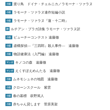
渡り鳥 ドイナ・チェルニカ／ラモーナ・ツァラヌ
小説
ラモーナ・ツァラヌ連作短編小説
小説
ラモーナ・ツァラヌ『蓮・十二時』
小説
ルチアン・ブラガ詩集 ラモーナ・ツァラヌ訳
詩
ビューチーコンテスト 遠藤徹
小説
虚構探偵―『三四郎』殺人事件― 遠藤徹
小説
物語健康法（入門編） 遠藤徹
小説
キノコの森 遠藤徹
マンガ
えくすぽえめんたる 遠藤徹
マンガ
ムネモシュネの地図 遠藤徹
小説
クローンスクール 紫雲
小説
春の墓標 萩野篤人
小説
赤ちゃん貸します 菅原美架
小説