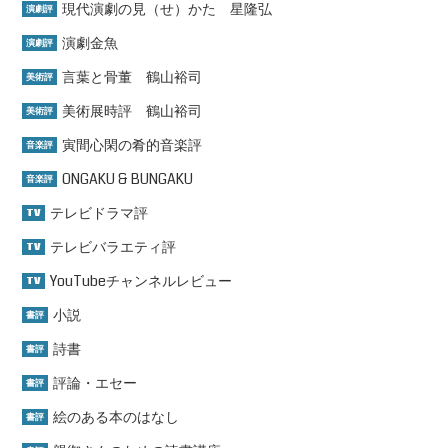
現代演劇の見（せ）かた 星隆弘
演劇評
演劇金魚
演劇評
言葉と骨董 鶴山裕司
美術評
美術展時評 鶴山裕司
美術評
寅間心閑の肴的音楽評
音楽評
ONGAKU & BUNGAKU
音楽評
テレビドラマ評
TV
テレビバラエティ評
TV
YouTubeチャンネルレビュー
TV
小説
書評
詩書
書評
評論・エセー
書評
絵のある本のはなし
書評