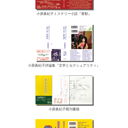
小原眞紀子ミステリー小説『香獣』
小原眞紀子評論集『文学とセクシュアリティ』
小原眞紀子既刊書籍