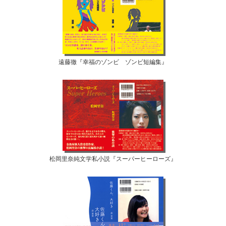
遠藤徹『幸福のゾンビ ゾンビ短編集』
松岡里奈純文学私小説『スーパーヒーローズ』