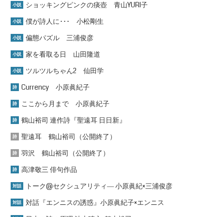
ショッキングピンクの痰壺 青山YURI子
小説
僕が詩人に･･･ 小松剛生
小説
偏態パズル 三浦俊彦
小説
家を看取る日 山田隆道
小説
ツルツルちゃん2 仙田学
小説
Currency 小原眞紀子
詩
ここから月まで 小原眞紀子
詩
鶴山裕司 連作詩『聖遠耳 日日新』
詩
聖遠耳 鶴山裕司（公開終了）
詩
羽沢 鶴山裕司（公開終了）
詩
高津敬三 俳句作品
詩
トーク@セクシュアリティ― 小原眞紀×三浦俊彦
対話
対話『エンニスの誘惑』小原眞紀子×エンニス
対話