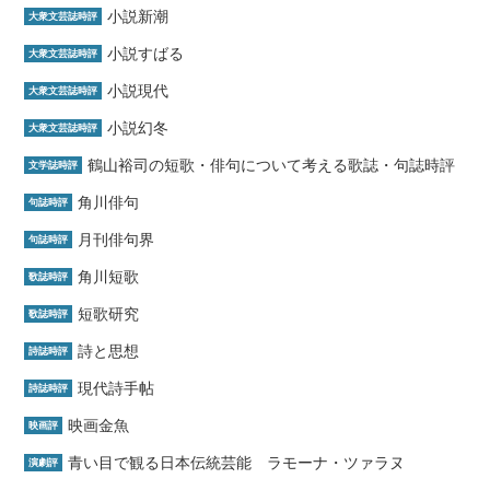
小説新潮
大衆文芸誌時評
小説すばる
大衆文芸誌時評
小説現代
大衆文芸誌時評
小説幻冬
大衆文芸誌時評
鶴山裕司の短歌・俳句について考える歌誌・句誌時評
文学誌時評
角川俳句
句誌時評
月刊俳句界
句誌時評
角川短歌
歌誌時評
短歌研究
歌誌時評
詩と思想
詩誌時評
現代詩手帖
詩誌時評
映画金魚
映画評
青い目で観る日本伝統芸能 ラモーナ・ツァラヌ
演劇評