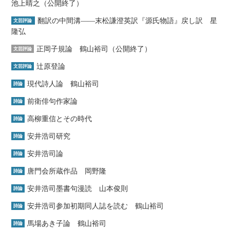
池上晴之（公開終了）
翻訳の中間溝――末松謙澄英訳『源氏物語』戻し訳 星
文芸評論
隆弘
正岡子規論 鶴山裕司（公開終了）
文芸評論
辻原登論
文芸評論
現代詩人論 鶴山裕司
詩論
前衛俳句作家論
詩論
高柳重信とその時代
詩論
安井浩司研究
詩論
安井浩司論
詩論
唐門会所蔵作品 岡野隆
詩論
安井浩司墨書句漫読 山本俊則
詩論
安井浩司参加初期同人誌を読む 鶴山裕司
詩論
馬場あき子論 鶴山裕司
詩論