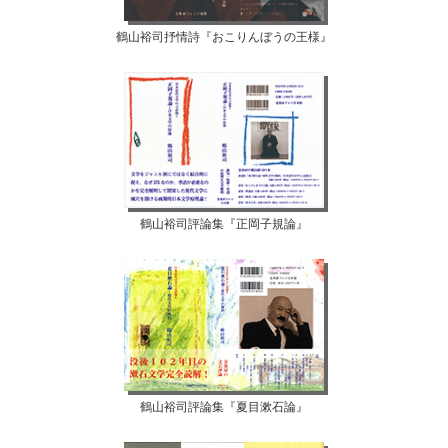
鶴山裕司抒情詩『おこりんぼうの王様』
鶴山裕司評論集『正岡子規論』
鶴山裕司評論集『夏目漱石論』