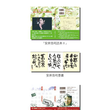
『安井浩司読本Ⅱ』
安井浩司墨書