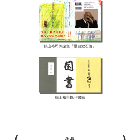
鶴山裕司評論集『夏目漱石論』
鶴山裕司既刊書籍
作品