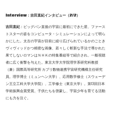
Interview
：吉田直紀インタビュー（2
/2
）
吉田直紀
：ビッグバン直後の宇宙に最初にできた星、ファース
トスターの姿をコンピュータ・シミュレーションによって明ら
かにした。太古の宇宙が目前に繰り広げられているかのごとき
ヴィヴィッドかつ精密な画像、若々しく斬新な手法で導かれた
果てしないロマンはＮＨＫの特集番組等で紹介され、一般視聴
者に広く衝撃を与えた。東京大学大学院理学系研究科教授
（兼）国際高等研究所 カブリ数物連携宇宙研究機構主任研究
員。理学博士（ミュンヘン大学）、応用数学修士（スウェーデ
ン王立工科大学大学院）、工学修士（東京大学）。第13回日本
学術振興会賞受賞。子供たちを啓蒙し、宇宙少年を育てる活動
にも力を注ぐ。