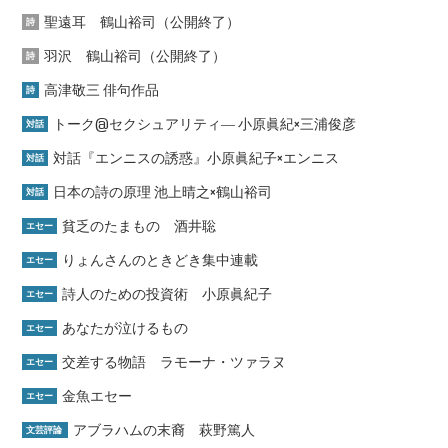
聖遠耳 鶴山裕司（公開終了）
詩
羽沢 鶴山裕司（公開終了）
詩
高津敬三 俳句作品
詩
トーク@セクシュアリティ― 小原眞紀×三浦俊彦
対話
対話『エンニスの誘惑』小原眞紀子×エンニス
対話
日本の詩の原理 池上晴之×鶴山裕司
対話
貧乏のたまもの 酒井聡
エセー
りょんさんのときどき集中連載
エセー
詩人のための投資術 小原眞紀子
エセー
あなたが泣けるもの
エセー
交差する物語 ラモーナ・ツァラヌ
エセー
金魚エセー
エセー
アブラハムの末裔 萩野篤人
文芸評論