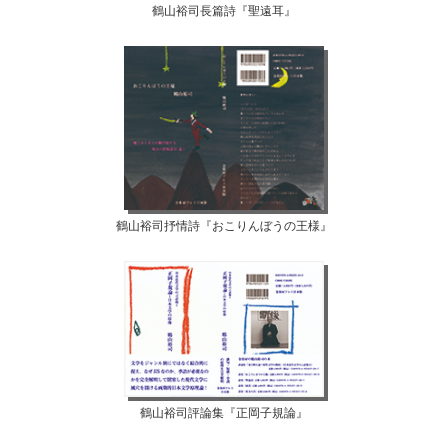
鶴山裕司長篇詩『聖遠耳』
鶴山裕司抒情詩『おこりんぼうの王様』
鶴山裕司評論集『正岡子規論』