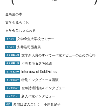
金魚屋の本
文学金魚らじお
文学金魚ちゃんねる
文学金魚大学校セミナー
イベント
安井浩司墨書展
イベント
文学新人賞のすべて―作家デビューのための心得
金魚屋新人賞
応募要項＆選考経緯
金魚屋新人賞
Interview of Gold Fishes
インタビュー
特別インタビュー＆講演
インタビュー
金魚詩壇討議＆インタビュー
インタビュー
新人作家インタビュー
インタビュー
幕間は波のごとく 小原眞紀子
小説