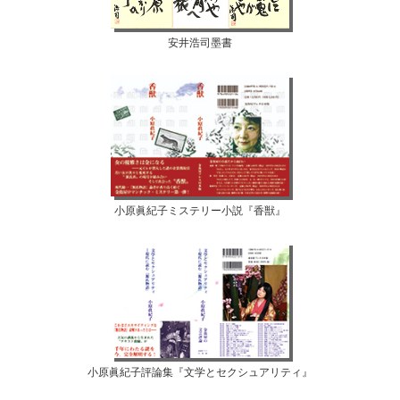
安井浩司墨書
小原眞紀子ミステリー小説『香獣』
小原眞紀子評論集『文学とセクシュアリティ』