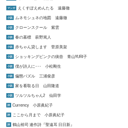
えくすぽえめんたる 遠藤徹
マンガ
ムネモシュネの地図 遠藤徹
小説
クローンスクール 紫雲
小説
春の墓標 萩野篤人
小説
赤ちゃん貸します 菅原美架
小説
ショッキングピンクの痰壺 青山YURI子
小説
僕が詩人に･･･ 小松剛生
小説
偏態パズル 三浦俊彦
小説
家を看取る日 山田隆道
小説
ツルツルちゃん2 仙田学
小説
Currency 小原眞紀子
詩
ここから月まで 小原眞紀子
詩
鶴山裕司 連作詩『聖遠耳 日日新』
詩