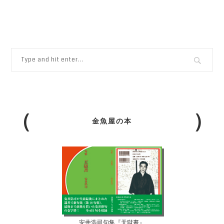
金魚屋の本
安井浩司句集『天獄書』