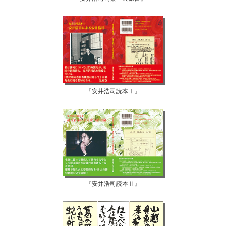
『安井浩司読本Ⅰ』
『安井浩司読本Ⅱ』