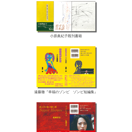
小原眞紀子既刊書籍
遠藤徹『幸福のゾンビ ゾンビ短編集』