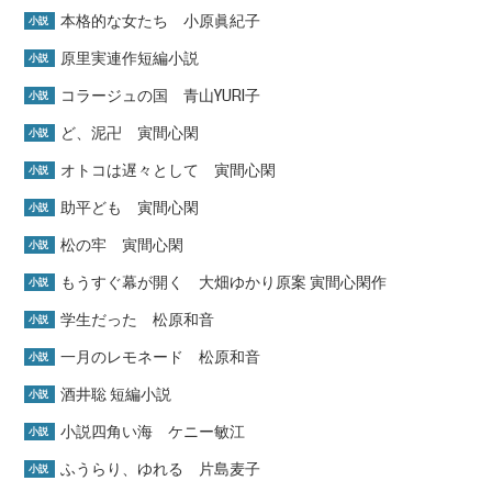
本格的な女たち 小原眞紀子
小説
原里実連作短編小説
小説
コラージュの国 青山YURI子
小説
ど、泥卍 寅間心閑
小説
オトコは遅々として 寅間心閑
小説
助平ども 寅間心閑
小説
松の牢 寅間心閑
小説
もうすぐ幕が開く 大畑ゆかり原案 寅間心閑作
小説
学生だった 松原和音
小説
一月のレモネード 松原和音
小説
酒井聡 短編小説
小説
小説四角い海 ケニー敏江
小説
ふうらり、ゆれる 片島麦子
小説