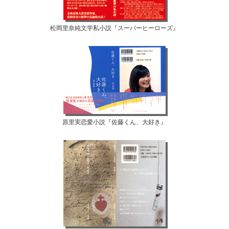
松岡里奈純文学私小説『スーパーヒーローズ』
原里実恋愛小説『佐藤くん、大好き』