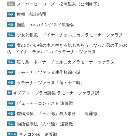
スーパーヒーローズ 松岡里奈（公開終了）
小説
横領 鶴山裕司
小説
伽藍 e.e.カミングズ／星隆弘
小説
少女と銀狐 ドイナ・チェルニカ／ラモーナ・ツァラヌ
小説
実のにがい桜の木と生きる気もちをうしなった男の子のお
小説
話 ドイナ・チェルニカ／ラモーナ・ツァラヌ
渡り鳥 ドイナ・チェルニカ／ラモーナ・ツァラヌ
小説
ラモーナ・ツァラヌ連作短編小説
小説
ラモーナ・ツァラヌ『蓮・十二時』
小説
ルチアン・ブラガ詩集 ラモーナ・ツァラヌ訳
詩
ビューチーコンテスト 遠藤徹
小説
虚構探偵―『三四郎』殺人事件― 遠藤徹
小説
物語健康法（入門編） 遠藤徹
小説
キノコの森 遠藤徹
マンガ