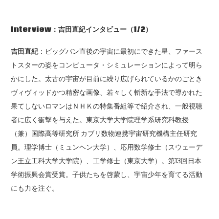
Interview
：吉田直紀インタビュー（1
/2
）
吉田直紀
：ビッグバン直後の宇宙に最初にできた星、ファース
トスターの姿をコンピュータ・シミュレーションによって明ら
かにした。太古の宇宙が目前に繰り広げられているかのごとき
ヴィヴィッドかつ精密な画像、若々しく斬新な手法で導かれた
果てしないロマンはＮＨＫの特集番組等で紹介され、一般視聴
者に広く衝撃を与えた。東京大学大学院理学系研究科教授
（兼）国際高等研究所 カブリ数物連携宇宙研究機構主任研究
員。理学博士（ミュンヘン大学）、応用数学修士（スウェーデ
ン王立工科大学大学院）、工学修士（東京大学）。第13回日本
学術振興会賞受賞。子供たちを啓蒙し、宇宙少年を育てる活動
にも力を注ぐ。