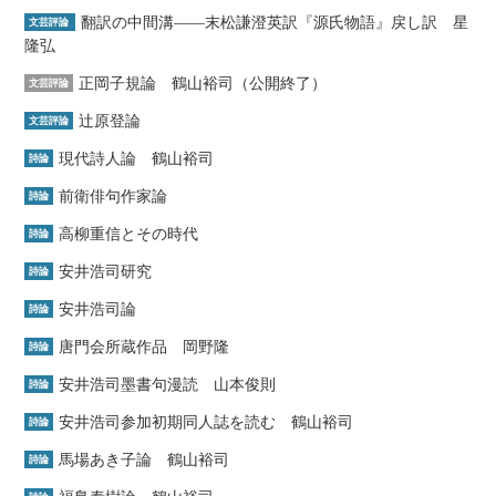
翻訳の中間溝――末松謙澄英訳『源氏物語』戻し訳 星
文芸評論
隆弘
正岡子規論 鶴山裕司（公開終了）
文芸評論
辻原登論
文芸評論
現代詩人論 鶴山裕司
詩論
前衛俳句作家論
詩論
高柳重信とその時代
詩論
安井浩司研究
詩論
安井浩司論
詩論
唐門会所蔵作品 岡野隆
詩論
安井浩司墨書句漫読 山本俊則
詩論
安井浩司参加初期同人誌を読む 鶴山裕司
詩論
馬場あき子論 鶴山裕司
詩論