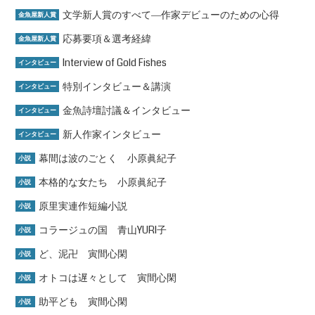
文学新人賞のすべて―作家デビューのための心得
金魚屋新人賞
応募要項＆選考経緯
金魚屋新人賞
Interview of Gold Fishes
インタビュー
特別インタビュー＆講演
インタビュー
金魚詩壇討議＆インタビュー
インタビュー
新人作家インタビュー
インタビュー
幕間は波のごとく 小原眞紀子
小説
本格的な女たち 小原眞紀子
小説
原里実連作短編小説
小説
コラージュの国 青山YURI子
小説
ど、泥卍 寅間心閑
小説
オトコは遅々として 寅間心閑
小説
助平ども 寅間心閑
小説