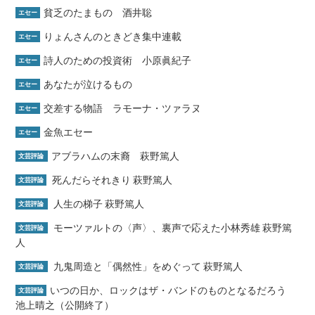
貧乏のたまもの 酒井聡
エセー
りょんさんのときどき集中連載
エセー
詩人のための投資術 小原眞紀子
エセー
あなたが泣けるもの
エセー
交差する物語 ラモーナ・ツァラヌ
エセー
金魚エセー
エセー
アブラハムの末裔 萩野篤人
文芸評論
死んだらそれきり 萩野篤人
文芸評論
人生の梯子 萩野篤人
文芸評論
モーツァルトの〈声〉、裏声で応えた小林秀雄 萩野篤
文芸評論
人
九鬼周造と「偶然性」をめぐって 萩野篤人
文芸評論
いつの日か、ロックはザ・バンドのものとなるだろう
文芸評論
池上晴之（公開終了）