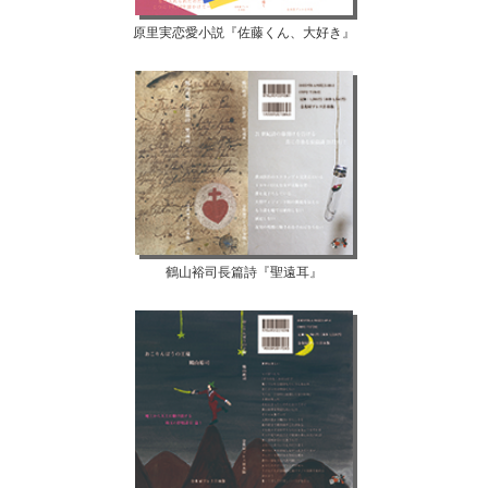
原里実恋愛小説『佐藤くん、大好き』
鶴山裕司長篇詩『聖遠耳』