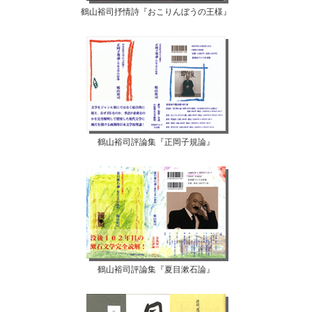
鶴山裕司抒情詩『おこりんぼうの王様』
鶴山裕司評論集『正岡子規論』
鶴山裕司評論集『夏目漱石論』