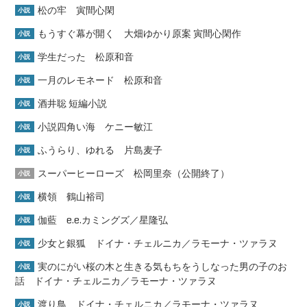
松の牢 寅間心閑
小説
もうすぐ幕が開く 大畑ゆかり原案 寅間心閑作
小説
学生だった 松原和音
小説
一月のレモネード 松原和音
小説
酒井聡 短編小説
小説
小説四角い海 ケニー敏江
小説
ふうらり、ゆれる 片島麦子
小説
スーパーヒーローズ 松岡里奈（公開終了）
小説
横領 鶴山裕司
小説
伽藍 e.e.カミングズ／星隆弘
小説
少女と銀狐 ドイナ・チェルニカ／ラモーナ・ツァラヌ
小説
実のにがい桜の木と生きる気もちをうしなった男の子のお
小説
話 ドイナ・チェルニカ／ラモーナ・ツァラヌ
渡り鳥 ドイナ・チェルニカ／ラモーナ・ツァラヌ
小説