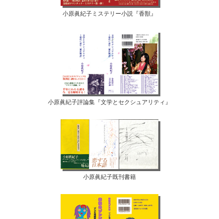
小原眞紀子ミステリー小説『香獣』
小原眞紀子評論集『文学とセクシュアリティ』
小原眞紀子既刊書籍