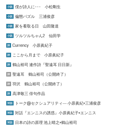
僕が詩人に･･･ 小松剛生
小説
偏態パズル 三浦俊彦
小説
家を看取る日 山田隆道
小説
ツルツルちゃん2 仙田学
小説
Currency 小原眞紀子
詩
ここから月まで 小原眞紀子
詩
鶴山裕司 連作詩『聖遠耳 日日新』
詩
聖遠耳 鶴山裕司（公開終了）
詩
羽沢 鶴山裕司（公開終了）
詩
高津敬三 俳句作品
詩
トーク@セクシュアリティ― 小原眞紀×三浦俊彦
対話
対話『エンニスの誘惑』小原眞紀子×エンニス
対話
日本の詩の原理 池上晴之×鶴山裕司
対話