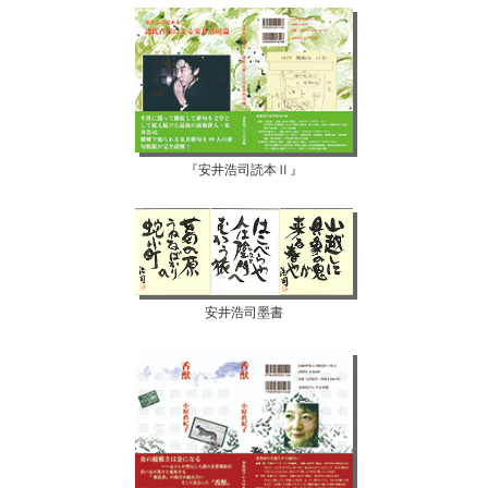
『安井浩司読本Ⅱ』
安井浩司墨書