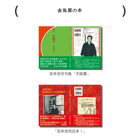
金魚屋の本
安井浩司句集『天獄書』
『安井浩司読本Ⅰ』