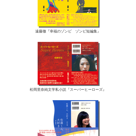
遠藤徹『幸福のゾンビ ゾンビ短編集』
松岡里奈純文学私小説『スーパーヒーローズ』