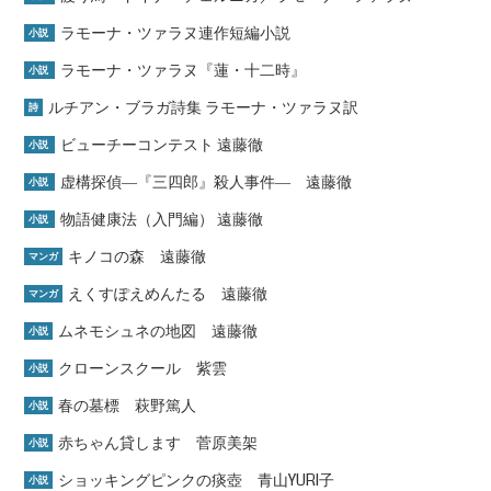
ラモーナ・ツァラヌ連作短編小説
小説
ラモーナ・ツァラヌ『蓮・十二時』
小説
ルチアン・ブラガ詩集 ラモーナ・ツァラヌ訳
詩
ビューチーコンテスト 遠藤徹
小説
虚構探偵―『三四郎』殺人事件― 遠藤徹
小説
物語健康法（入門編） 遠藤徹
小説
キノコの森 遠藤徹
マンガ
えくすぽえめんたる 遠藤徹
マンガ
ムネモシュネの地図 遠藤徹
小説
クローンスクール 紫雲
小説
春の墓標 萩野篤人
小説
赤ちゃん貸します 菅原美架
小説
ショッキングピンクの痰壺 青山YURI子
小説