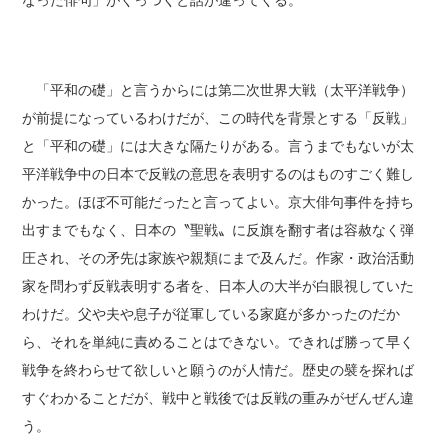
なった俳句」がくっつくと話が違ってくる。
「平和の礎」と言うからには第二次世界大戦（太平洋戦争）
が前提になっているわけだが、この時代を背景とする「反戦」
と「平和の礎」には大きな隔たりがある。言うまでもないが太
平洋戦争中の日本で反戦の意思を表明するのはものすごく難し
かった。ほぼ不可能だったと言ってよい。京大俳句事件を持ち
出すまでもなく、日本の〝聖戦〟に反旗を翻す者は容赦なく弾
圧され、その矛先は家族や親類にまで及んだ。作家・政治活動
家を問わず反戦表明する者を、日本人の大半が白眼視していた
わけだ。父や夫や息子が従軍している家庭が多かったのだか
ら、それを単純に責めることはできない。できれば勝って早く
戦争を終わらせて欲しいと願うのが人情だ。歴史の襞を探れば
すぐわかることだが、戦中と戦後では反戦の重みがぜんぜん違
う。