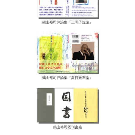
鶴山裕司評論集『正岡子規論』
鶴山裕司評論集『夏目漱石論』
鶴山裕司既刊書籍