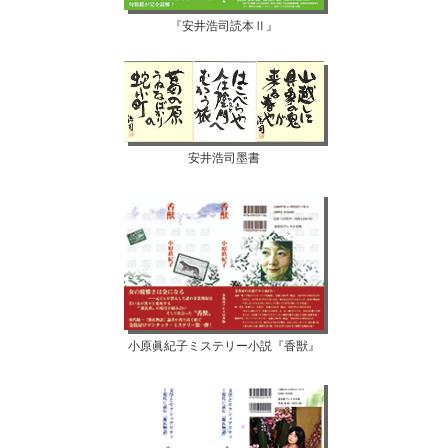
『安井浩司読本Ⅱ』
安井浩司墨書
小原眞紀子ミステリー小説『香獣』