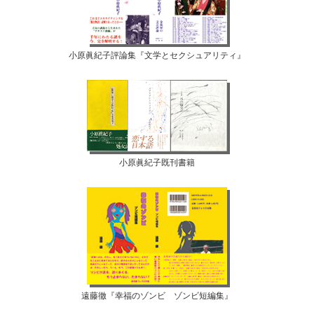
小原眞紀子評論集『文学とセクシュアリティ』
小原眞紀子既刊書籍
遠藤徹『幸福のゾンビ ゾンビ短編集』