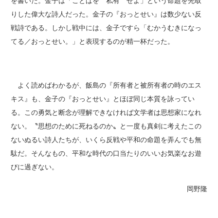
を書いた。金子は「ことばを 私有 せよ」という命題を先取
りした偉大な詩人だった。金子の『おっとせい』は数少ない反
戦詩である。しかし戦中には、金子ですら「むかうむきになっ
てる／おっとせい。」と表現するのが精一杯だった。
よく読めばわかるが、飯島の『所有者と被所有者の時のエス
キス』も、金子の『おっとせい』とほぼ同じ本質を詠ってい
る。この勇気と断念が理解できなければ文学者は思想家になれ
ない。〝思想のために死ねるのか〟と一度も真剣に考えたこの
ないぬるい詩人たちが、いくら反戦や平和の命題を弄んでも無
駄だ。そんなもの、平和な時代の口当たりのいいお気楽なお遊
びに過ぎない。
岡野隆