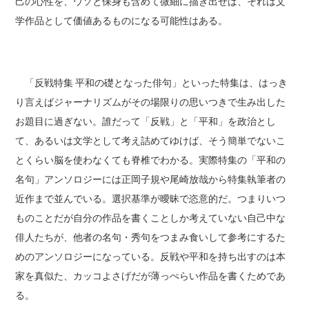
己の心性を、ウソと保身も含めて微細に描き出せば、それは文
学作品として価値あるものになる可能性はある。
「反戦特集 平和の礎となった俳句」といった特集は、はっき
り言えばジャーナリズムがその場限りの思いつきで生み出した
お題目に過ぎない。誰だって「反戦」と「平和」を政治とし
て、あるいは文学として考え詰めてゆけば、そう簡単でないこ
とくらい脳を使わなくても脊椎でわかる。実際特集の「平和の
名句」アンソロジーには正岡子規や尾崎放哉から特集執筆者の
近作まで並んでいる。選択基準が曖昧で恣意的だ。つまりいつ
ものことだが自分の作品を書くことしか考えていない自己中な
俳人たちが、他者の名句・秀句をつまみ食いして参考にするた
めのアンソロジーになっている。反戦や平和を持ち出すのは本
家を真似た、カッコよさげだが薄っぺらい作品を書くためであ
る。