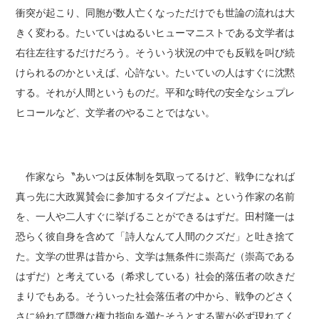
衝突が起こり、同胞が数人亡くなっただけでも世論の流れは大
きく変わる。たいていはぬるいヒューマニストである文学者は
右往左往するだけだろう。そういう状況の中でも反戦を叫び続
けられるのかといえば、心許ない。たいていの人はすぐに沈黙
する。それが人間というものだ。平和な時代の安全なシュプレ
ヒコールなど、文学者のやることではない。
作家なら〝あいつは反体制を気取ってるけど、戦争になれば
真っ先に大政翼賛会に参加するタイプだよ〟という作家の名前
を、一人や二人すぐに挙げることができるはずだ。田村隆一は
恐らく彼自身を含めて「詩人なんて人間のクズだ」と吐き捨て
た。文学の世界は昔から、文学は無条件に崇高だ（崇高である
はずだ）と考えている（希求している）社会的落伍者の吹きだ
まりでもある。そういった社会落伍者の中から、戦争のどさく
さに紛れて隠微な権力指向を満たそうとする輩が必ず現れてく