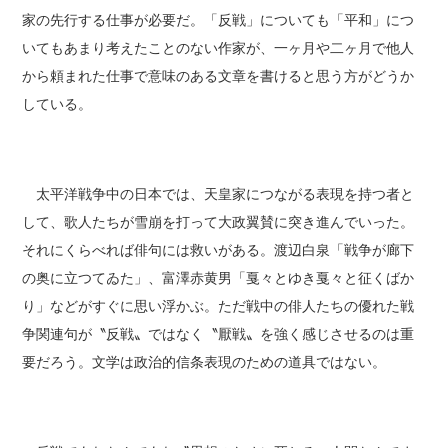
家の先行する仕事が必要だ。「反戦」についても「平和」につ
いてもあまり考えたことのない作家が、一ヶ月や二ヶ月で他人
から頼まれた仕事で意味のある文章を書けると思う方がどうか
している。
太平洋戦争中の日本では、天皇家につながる表現を持つ者と
して、歌人たちが雪崩を打って大政翼賛に突き進んでいった。
それにくらべれば俳句には救いがある。渡辺白泉「戦争が廊下
の奥に立つてゐた」、富澤赤黄男「戛々とゆき戛々と征くばか
り」などがすぐに思い浮かぶ。ただ戦中の俳人たちの優れた戦
争関連句が〝反戦〟ではなく〝厭戦〟を強く感じさせるのは重
要だろう。文学は政治的信条表現のための道具ではない。