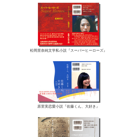
松岡里奈純文学私小説『スーパーヒーローズ』
原里実恋愛小説『佐藤くん、大好き』