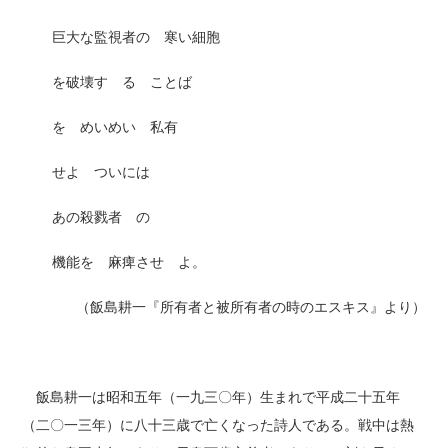
巨大な監視者の 寒い細胞
を破壊す る ことば
を めいめい 私有
せよ ついには
あの殺戮者 の
機能を 麻痺させ よ。
（飯島耕一『所有者と被所有者の時のエスキス』より）
飯島耕一は昭和五年（一九三〇年）生まれで平成二十五年
（二〇一三年）に八十三歳で亡くなった詩人である。戦中は熱