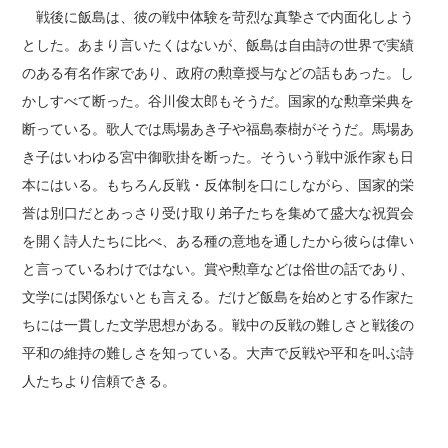
戦後に飯島は、彼の戦中体験を苛烈な真摯さで内面化しよう
とした。あまり言いたくはないが、飯島は自由詩の世界で実績
のある有名作家であり、政府の勲章授与などの話もあった。し
かしすべて断った。谷川俊太郎もそうだ。国家的な勲章栄典を
断っている。歌人では馬場あき子や福島泰樹がそうだ。馬場あ
き子はいわゆる宮中御歌掛を断った。そういう戦中派作家も日
本にはいる。もちろん反戦・反体制を口にしながら、国家的栄
誉は別口だとあっさり受け取り弟子たちを集めて盛大な祝賀会
を開く詩人たちに比べ、ある種の意地を通したから彼らは偉い
と言っているわけではない。賞や勲章などは俗世の話であり、
文学には関係ないとも言える。だけど飯島を始めとする作家た
ちには一貫した文学思想がある。戦中の反戦の難しさと戦後の
平和の維持の難しさを知っている。大声で反戦や平和を叫ぶ詩
人たちより信頼できる。