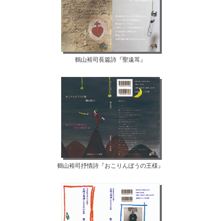
鶴山裕司長篇詩『聖遠耳』
鶴山裕司抒情詩『おこりんぼうの王様』