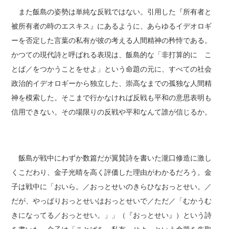
また飯島の姿勢は単純な反戦ではない。引用した『所有者と
被所有者の時のエスキス』にあるように、あらゆるイデオロギ
ーを否定した言葉の私有が彼の考える人間精神の矜恃である。
かつての現代詩と呼ばれる表現は、飯島的な「非打算的に こ
とば／をつかうことをせよ」という命題の元に、すべての社会
政治的イデオロギーから独立した、崇高なまでの孤独な人間精
神を模索した。そこまで行かなければ反戦も平和の意思表明も
信用できない。その場限りの反戦や平和なんて誰が信じるか。
飯島が戦中にわずか数篇だが翼賛詩を書いた瀧口修造に激し
くこだわり、金子光晴を高く評価した理由がわかるだろう。金
子は戦中に「おいら。／おっとせいのきらひなおっとせい。／
だが、やっぱりおっとせいはおっとせいで／ただ／「むかうむ
きになってる／おっとせい。」」（『おっとせい』）という詩