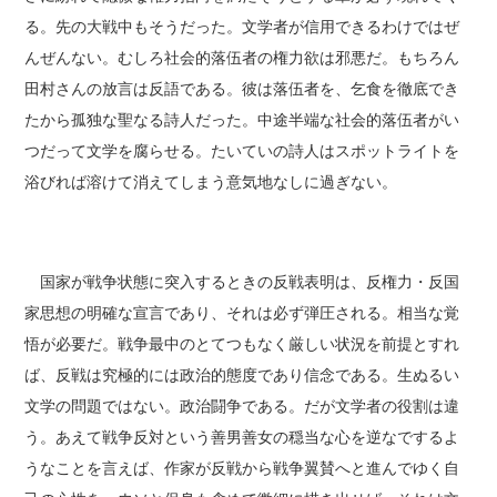
る。先の大戦中もそうだった。文学者が信用できるわけではぜ
んぜんない。むしろ社会的落伍者の権力欲は邪悪だ。もちろん
田村さんの放言は反語である。彼は落伍者を、乞食を徹底でき
たから孤独な聖なる詩人だった。中途半端な社会的落伍者がい
つだって文学を腐らせる。たいていの詩人はスポットライトを
浴びれば溶けて消えてしまう意気地なしに過ぎない。
国家が戦争状態に突入するときの反戦表明は、反権力・反国
家思想の明確な宣言であり、それは必ず弾圧される。相当な覚
悟が必要だ。戦争最中のとてつもなく厳しい状況を前提とすれ
ば、反戦は究極的には政治的態度であり信念である。生ぬるい
文学の問題ではない。政治闘争である。だが文学者の役割は違
う。あえて戦争反対という善男善女の穏当な心を逆なでするよ
うなことを言えば、作家が反戦から戦争翼賛へと進んでゆく自