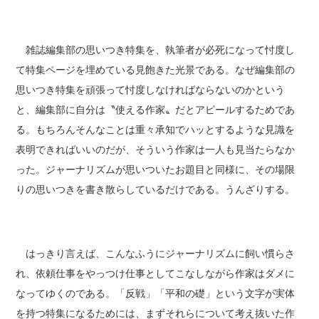
雑誌編集部の思いつき特集を、執筆者が必死になって忖度し
て特集ページを埋めている見飽きた光景である。なぜ編集部の
思いつき特集を頑張って忖度しなければならないのかという
と、編集部に自分は〝使える作家〟だとアピールするためであ
る。もちろんそんなことは重々承知でハッとするような見識を
表明できればいいのだが、そういう作家は一人も見当たらなか
った。ジャーナリズムが思いついたお題目と同様に、その場限
りの思いつきを書き散らしているだけである。うんざりする。
はっきり言えば、こんなふうにジャーナリズムに飼い慣らさ
れ、依頼仕事をやっつけ仕事としてこなしながら作家はダメに
なってゆくのである。「反戦」「平和の礎」という文字が実体
を持つ特集になるためには、まずそれらについて考え抜いた作