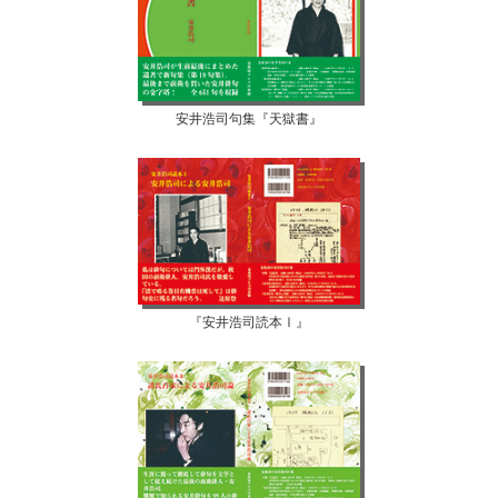
安井浩司句集『天獄書』
『安井浩司読本Ⅰ』