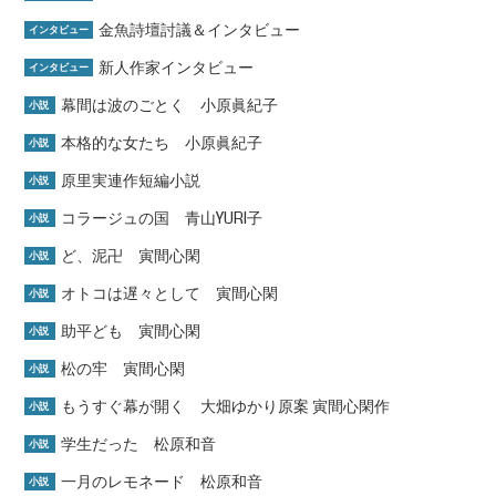
金魚詩壇討議＆インタビュー
インタビュー
新人作家インタビュー
インタビュー
幕間は波のごとく 小原眞紀子
小説
本格的な女たち 小原眞紀子
小説
原里実連作短編小説
小説
コラージュの国 青山YURI子
小説
ど、泥卍 寅間心閑
小説
オトコは遅々として 寅間心閑
小説
助平ども 寅間心閑
小説
松の牢 寅間心閑
小説
もうすぐ幕が開く 大畑ゆかり原案 寅間心閑作
小説
学生だった 松原和音
小説
一月のレモネード 松原和音
小説