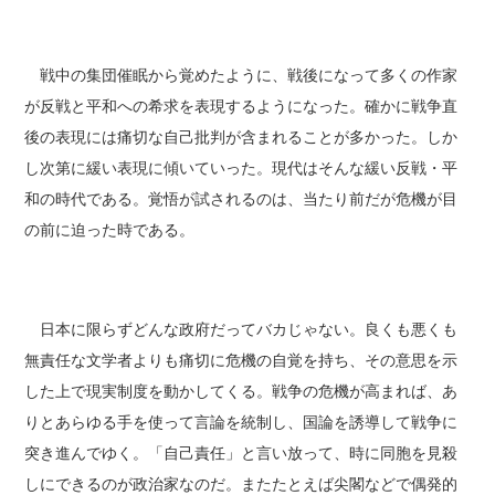
戦中の集団催眠から覚めたように、戦後になって多くの作家
が反戦と平和への希求を表現するようになった。確かに戦争直
後の表現には痛切な自己批判が含まれることが多かった。しか
し次第に緩い表現に傾いていった。現代はそんな緩い反戦・平
和の時代である。覚悟が試されるのは、当たり前だが危機が目
の前に迫った時である。
日本に限らずどんな政府だってバカじゃない。良くも悪くも
無責任な文学者よりも痛切に危機の自覚を持ち、その意思を示
した上で現実制度を動かしてくる。戦争の危機が高まれば、あ
りとあらゆる手を使って言論を統制し、国論を誘導して戦争に
突き進んでゆく。「自己責任」と言い放って、時に同胞を見殺
しにできるのが政治家なのだ。またたとえば尖閣などで偶発的