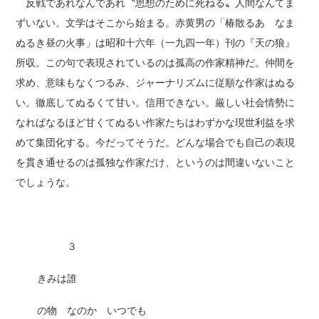
反戦であれなんであれ〝思想のために死ねる〟人間なんてま
ずいない。文学はそこから始まる。赤黄男の「椿散るあゝなま
ぬるき昼の火事」は昭和十六年（一九四一年）刊の『天の狼』
所収。この句で表現されているのは孤高の作家精神だ。仲間を
求め、意味もなくつるみ、ジャーナリズムに従順な作家はぬる
い。徹底してぬるくて甘い。信用できない。厳しい社会情勢に
なればなるほど甘くてぬるい作家たちはわずかな現世利益を求
めて集団化する。今だってそうだ。どんな場合でも自己の表現
を貫き通せるのは孤独な作家だけ、というのは間違いないこと
でしょうな。
３
きみは誰
の物 なのか いつでも