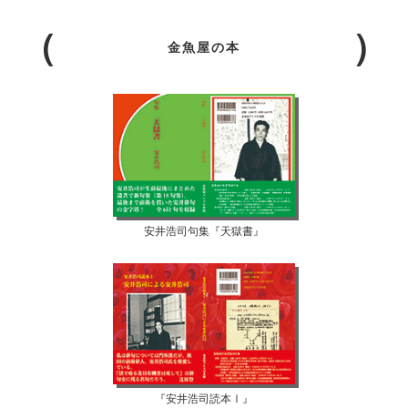
金魚屋の本
安井浩司句集『天獄書』
『安井浩司読本Ⅰ』