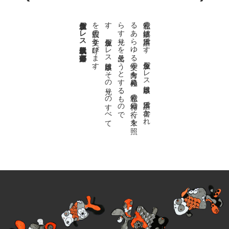
金魚屋プレス日本版代表 齋藤都
。
私達の
故郷は
日本語で
す
。
金魚屋プ
レ
ス
日本版は
、
日本語で
書か
れ
る
あ
ら
ゆ
る
文学の
方向を
見極め
、
私達の
精神の
行く
末を
照
ら
す
光り
を
見出そ
う
と
す
る
も
の
で
す
。
金魚屋プ
レ
ス
日本版は
そ
の
光り
の
す
べ
て
を
広義の
文学と
呼び
ま
す