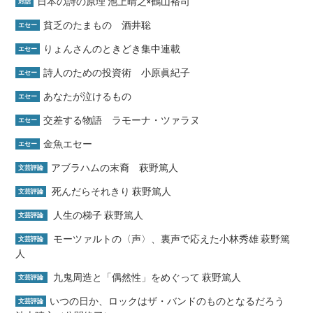
日本の詩の原理 池上晴之×鶴山裕司
対話
貧乏のたまもの 酒井聡
エセー
りょんさんのときどき集中連載
エセー
詩人のための投資術 小原眞紀子
エセー
あなたが泣けるもの
エセー
交差する物語 ラモーナ・ツァラヌ
エセー
金魚エセー
エセー
アブラハムの末裔 萩野篤人
文芸評論
死んだらそれきり 萩野篤人
文芸評論
人生の梯子 萩野篤人
文芸評論
モーツァルトの〈声〉、裏声で応えた小林秀雄 萩野篤
文芸評論
人
九鬼周造と「偶然性」をめぐって 萩野篤人
文芸評論
いつの日か、ロックはザ・バンドのものとなるだろう
文芸評論