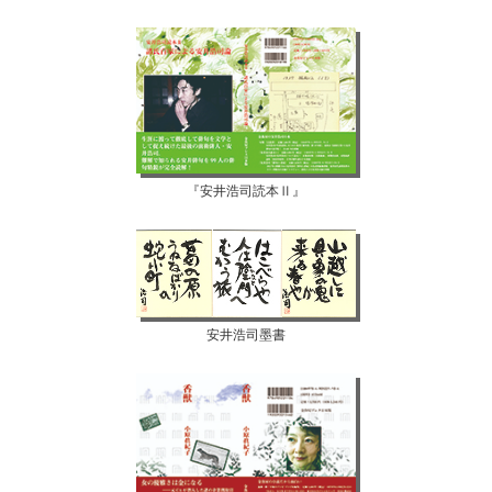
『安井浩司読本Ⅱ』
安井浩司墨書