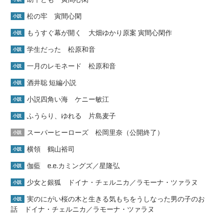
松の牢 寅間心閑
小説
もうすぐ幕が開く 大畑ゆかり原案 寅間心閑作
小説
学生だった 松原和音
小説
一月のレモネード 松原和音
小説
酒井聡 短編小説
小説
小説四角い海 ケニー敏江
小説
ふうらり、ゆれる 片島麦子
小説
スーパーヒーローズ 松岡里奈（公開終了）
小説
横領 鶴山裕司
小説
伽藍 e.e.カミングズ／星隆弘
小説
少女と銀狐 ドイナ・チェルニカ／ラモーナ・ツァラヌ
小説
実のにがい桜の木と生きる気もちをうしなった男の子のお
小説
話 ドイナ・チェルニカ／ラモーナ・ツァラヌ