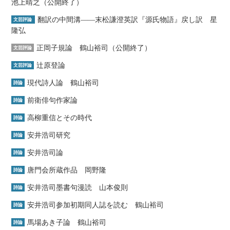
池上晴之（公開終了）
翻訳の中間溝――末松謙澄英訳『源氏物語』戻し訳 星
文芸評論
隆弘
正岡子規論 鶴山裕司（公開終了）
文芸評論
辻原登論
文芸評論
現代詩人論 鶴山裕司
詩論
前衛俳句作家論
詩論
高柳重信とその時代
詩論
安井浩司研究
詩論
安井浩司論
詩論
唐門会所蔵作品 岡野隆
詩論
安井浩司墨書句漫読 山本俊則
詩論
安井浩司参加初期同人誌を読む 鶴山裕司
詩論
馬場あき子論 鶴山裕司
詩論