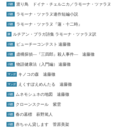
渡り鳥 ドイナ・チェルニカ／ラモーナ・ツァラヌ
小説
ラモーナ・ツァラヌ連作短編小説
小説
ラモーナ・ツァラヌ『蓮・十二時』
小説
ルチアン・ブラガ詩集 ラモーナ・ツァラヌ訳
詩
ビューチーコンテスト 遠藤徹
小説
虚構探偵―『三四郎』殺人事件― 遠藤徹
小説
物語健康法（入門編） 遠藤徹
小説
キノコの森 遠藤徹
マンガ
えくすぽえめんたる 遠藤徹
マンガ
ムネモシュネの地図 遠藤徹
小説
クローンスクール 紫雲
小説
春の墓標 萩野篤人
小説
赤ちゃん貸します 菅原美架
小説