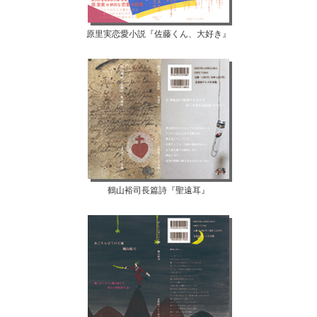
原里実恋愛小説『佐藤くん、大好き』
鶴山裕司長篇詩『聖遠耳』