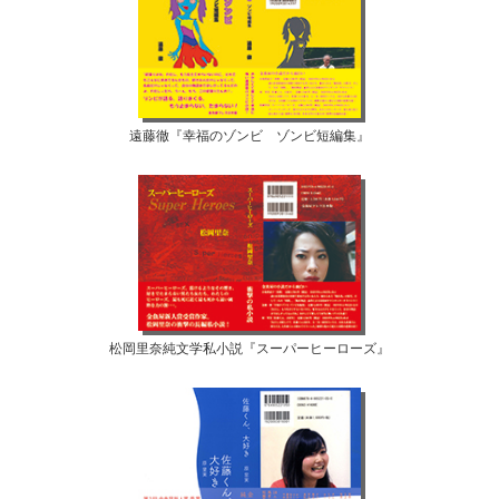
遠藤徹『幸福のゾンビ ゾンビ短編集』
松岡里奈純文学私小説『スーパーヒーローズ』