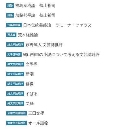
福島泰樹論 鶴山裕司
詩論
加藤郁乎論 鶴山裕司
詩論
日本伝統芸能論 ラモーナ・ツァラヌ
古典芸能論
荒木経惟論
写真論
萩野篤人 文芸誌批評
純文学誌時評
鶴山裕司の小説について考える文芸誌時評
文学誌時評
文學界
純文学誌時評
新潮
純文学誌時評
群像
純文学誌時評
すばる
純文学誌時評
文藝
純文学誌時評
三田文學
大学文芸誌時評
オール讀物
大衆文芸誌時評