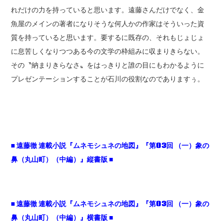
れだけの力を持っていると思います。遠藤さんだけでなく、金
魚屋のメインの著者になりそうな何人かの作家はそういった資
質を持っていると思います。要するに既存の、それもじょじょ
に息苦しくなりつつある今の文学の枠組みに収まりきらない。
その〝納まりきらなさ〟をはっきりと誰の目にもわかるように
プレゼンテーションすることが石川の役割なのでありますぅ。
■
遠藤徹
連載小説『ムネモシュネの地図』『第03
回
（一）象の
鼻（丸山町）（中編）』縦書版 ■
■
遠藤徹
連載小説『ムネモシュネの地図』『第03
回
（一）象の
鼻（丸山町）（中編）』横書版 ■