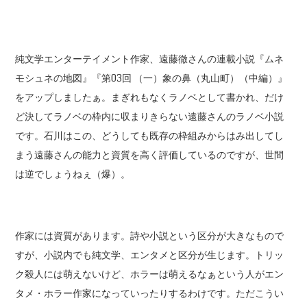
純文学エンターテイメント作家、遠藤徹さんの連載小説『ムネ
モシュネの地図』『第03回 （一）象の鼻（丸山町）（中編）』
をアップしましたぁ。まぎれもなくラノベとして書かれ、だけ
ど決してラノベの枠内に収まりきらない遠藤さんのラノベ小説
です。石川はこの、どうしても既存の枠組みからはみ出してし
まう遠藤さんの能力と資質を高く評価しているのですが、世間
は逆でしょうねぇ（爆）。
作家には資質があります。詩や小説という区分が大きなもので
すが、小説内でも純文学、エンタメと区分が生じます。トリッ
ク殺人には萌えないけど、ホラーは萌えるなぁという人がエン
タメ・ホラー作家になっていったりするわけです。ただこうい