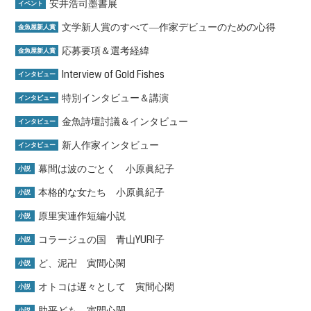
安井浩司墨書展
イベント
文学新人賞のすべて―作家デビューのための心得
金魚屋新人賞
応募要項＆選考経緯
金魚屋新人賞
Interview of Gold Fishes
インタビュー
特別インタビュー＆講演
インタビュー
金魚詩壇討議＆インタビュー
インタビュー
新人作家インタビュー
インタビュー
幕間は波のごとく 小原眞紀子
小説
本格的な女たち 小原眞紀子
小説
原里実連作短編小説
小説
コラージュの国 青山YURI子
小説
ど、泥卍 寅間心閑
小説
オトコは遅々として 寅間心閑
小説
助平ども 寅間心閑
小説