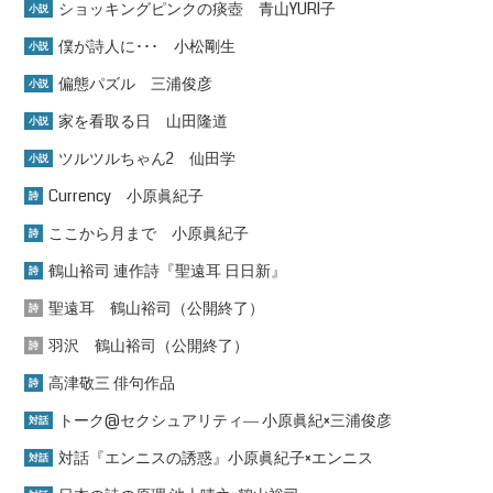
ショッキングピンクの痰壺 青山YURI子
小説
僕が詩人に･･･ 小松剛生
小説
偏態パズル 三浦俊彦
小説
家を看取る日 山田隆道
小説
ツルツルちゃん2 仙田学
小説
Currency 小原眞紀子
詩
ここから月まで 小原眞紀子
詩
鶴山裕司 連作詩『聖遠耳 日日新』
詩
聖遠耳 鶴山裕司（公開終了）
詩
羽沢 鶴山裕司（公開終了）
詩
高津敬三 俳句作品
詩
トーク@セクシュアリティ― 小原眞紀×三浦俊彦
対話
対話『エンニスの誘惑』小原眞紀子×エンニス
対話