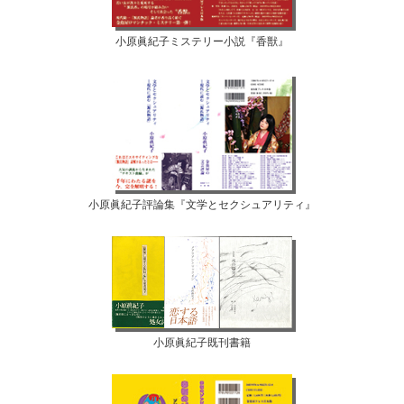
小原眞紀子ミステリー小説『香獣』
小原眞紀子評論集『文学とセクシュアリティ』
小原眞紀子既刊書籍