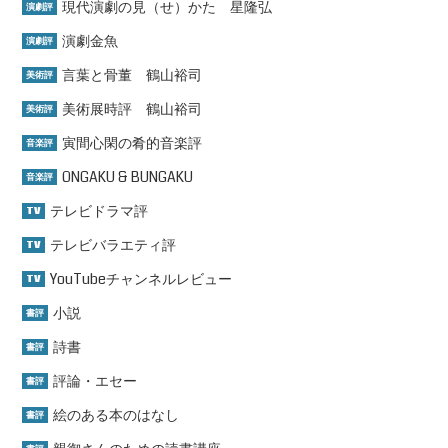
現代演劇の見（せ）かた 星隆弘
演劇評
演劇金魚
演劇評
言葉と骨董 鶴山裕司
美術評
美術展時評 鶴山裕司
美術評
寅間心閑の肴的音楽評
音楽評
ONGAKU & BUNGAKU
音楽評
テレビドラマ評
TV
テレビバラエティ評
TV
YouTubeチャンネルレビュー
TV
小説
書評
詩書
書評
評論・エセー
書評
絵のある本のはなし
書評