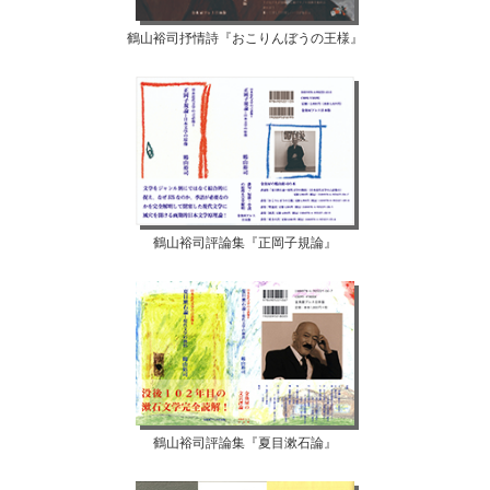
鶴山裕司抒情詩『おこりんぼうの王様』
鶴山裕司評論集『正岡子規論』
鶴山裕司評論集『夏目漱石論』