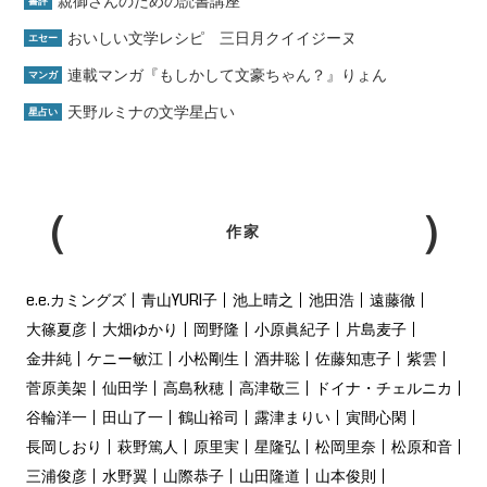
親御さんのための読書講座
書評
おいしい文学レシピ 三日月クイイジーヌ
エセー
連載マンガ『もしかして文豪ちゃん？』りょん
マンガ
天野ルミナの文学星占い
星占い
作家
e.e.カミングズ
青山YURI子
池上晴之
池田浩
遠藤徹
大篠夏彦
大畑ゆかり
岡野隆
小原眞紀子
片島麦子
金井純
ケニー敏江
小松剛生
酒井聡
佐藤知恵子
紫雲
菅原美架
仙田学
高島秋穂
高津敬三
ドイナ・チェルニカ
谷輪洋一
田山了一
鶴山裕司
露津まりい
寅間心閑
長岡しおり
萩野篤人
原里実
星隆弘
松岡里奈
松原和音
三浦俊彦
水野翼
山際恭子
山田隆道
山本俊則