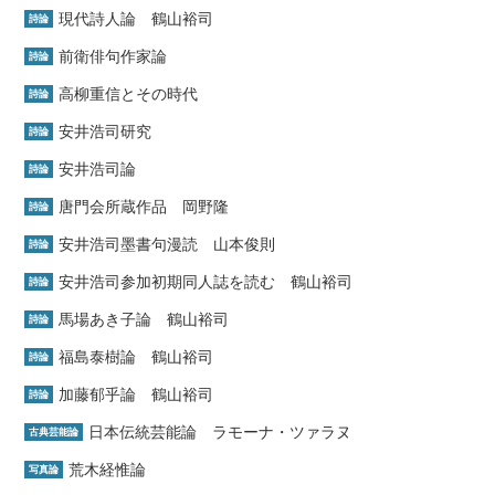
現代詩人論 鶴山裕司
詩論
前衛俳句作家論
詩論
高柳重信とその時代
詩論
安井浩司研究
詩論
安井浩司論
詩論
唐門会所蔵作品 岡野隆
詩論
安井浩司墨書句漫読 山本俊則
詩論
安井浩司参加初期同人誌を読む 鶴山裕司
詩論
馬場あき子論 鶴山裕司
詩論
福島泰樹論 鶴山裕司
詩論
加藤郁乎論 鶴山裕司
詩論
日本伝統芸能論 ラモーナ・ツァラヌ
古典芸能論
荒木経惟論
写真論