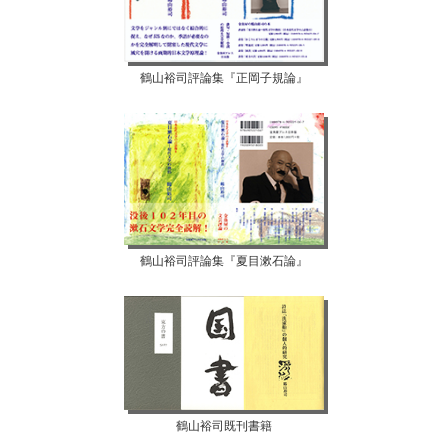
鶴山裕司評論集『正岡子規論』
鶴山裕司評論集『夏目漱石論』
鶴山裕司既刊書籍