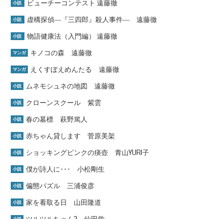
ビューチーコンテスト 遠藤徹
小説
虚構探偵―『三四郎』殺人事件― 遠藤徹
小説
物語健康法（入門編） 遠藤徹
小説
キノコの森 遠藤徹
マンガ
えくすぽえめんたる 遠藤徹
マンガ
ムネモシュネの地図 遠藤徹
小説
クローンスクール 紫雲
小説
春の墓標 萩野篤人
小説
赤ちゃん貸します 菅原美架
小説
ショッキングピンクの痰壺 青山YURI子
小説
僕が詩人に･･･ 小松剛生
小説
偏態パズル 三浦俊彦
小説
家を看取る日 山田隆道
小説