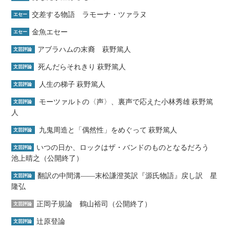
交差する物語 ラモーナ・ツァラヌ
エセー
金魚エセー
エセー
アブラハムの末裔 萩野篤人
文芸評論
死んだらそれきり 萩野篤人
文芸評論
人生の梯子 萩野篤人
文芸評論
モーツァルトの〈声〉、裏声で応えた小林秀雄 萩野篤
文芸評論
人
九鬼周造と「偶然性」をめぐって 萩野篤人
文芸評論
いつの日か、ロックはザ・バンドのものとなるだろう
文芸評論
池上晴之（公開終了）
翻訳の中間溝――末松謙澄英訳『源氏物語』戻し訳 星
文芸評論
隆弘
正岡子規論 鶴山裕司（公開終了）
文芸評論
辻原登論
文芸評論