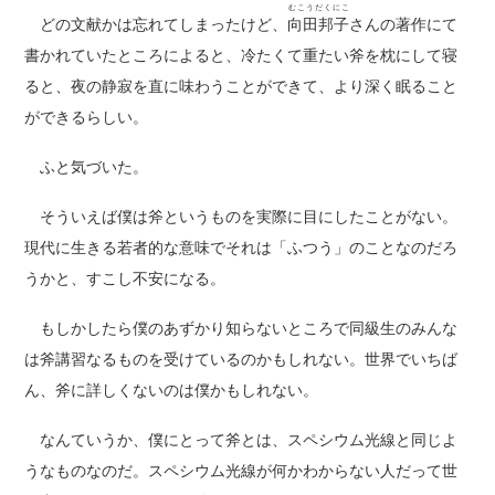
むこうだくにこ
どの文献かは忘れてしまったけど、
向田邦子
さんの著作にて
書かれていたところによると、冷たくて重たい斧を枕にして寝
ると、夜の静寂を直に味わうことができて、より深く眠ること
ができるらしい。
ふと気づいた。
そういえば僕は斧というものを実際に目にしたことがない。
現代に生きる若者的な意味でそれは「ふつう」のことなのだろ
うかと、すこし不安になる。
もしかしたら僕のあずかり知らないところで同級生のみんな
は斧講習なるものを受けているのかもしれない。世界でいちば
ん、斧に詳しくないのは僕かもしれない。
なんていうか、僕にとって斧とは、スペシウム光線と同じよ
うなものなのだ。スペシウム光線が何かわからない人だって世