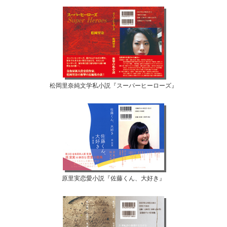
松岡里奈純文学私小説『スーパーヒーローズ』
原里実恋愛小説『佐藤くん、大好き』