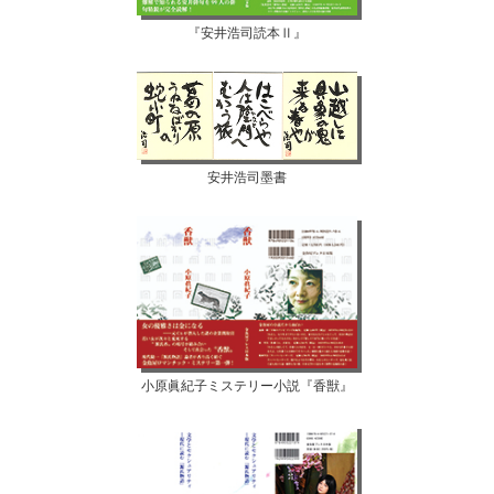
『安井浩司読本Ⅱ』
安井浩司墨書
小原眞紀子ミステリー小説『香獣』