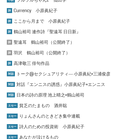
ツルツルちゃん2 仙田学
小説
Currency 小原眞紀子
詩
ここから月まで 小原眞紀子
詩
鶴山裕司 連作詩『聖遠耳 日日新』
詩
聖遠耳 鶴山裕司（公開終了）
詩
羽沢 鶴山裕司（公開終了）
詩
高津敬三 俳句作品
詩
トーク@セクシュアリティ― 小原眞紀×三浦俊彦
対話
対話『エンニスの誘惑』小原眞紀子×エンニス
対話
日本の詩の原理 池上晴之×鶴山裕司
対話
貧乏のたまもの 酒井聡
エセー
りょんさんのときどき集中連載
エセー
詩人のための投資術 小原眞紀子
エセー
あなたが泣けるもの
エセー