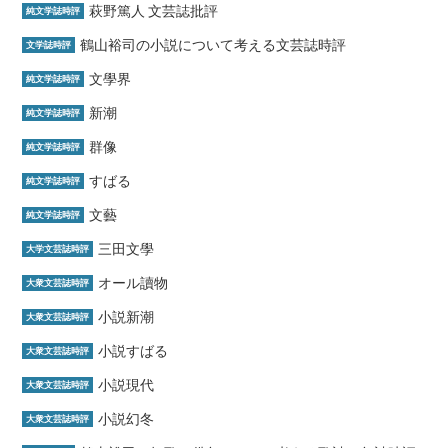
萩野篤人 文芸誌批評
純文学誌時評
鶴山裕司の小説について考える文芸誌時評
文学誌時評
文學界
純文学誌時評
新潮
純文学誌時評
群像
純文学誌時評
すばる
純文学誌時評
文藝
純文学誌時評
三田文學
大学文芸誌時評
オール讀物
大衆文芸誌時評
小説新潮
大衆文芸誌時評
小説すばる
大衆文芸誌時評
小説現代
大衆文芸誌時評
小説幻冬
大衆文芸誌時評