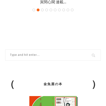
寅間心閑 連載...
金魚屋の本