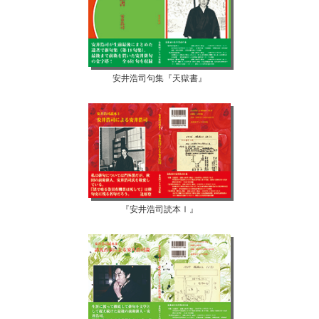
安井浩司句集『天獄書』
『安井浩司読本Ⅰ』