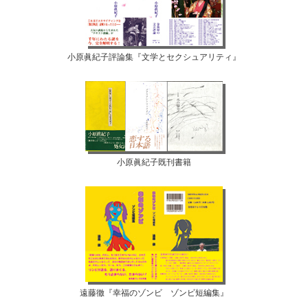
小原眞紀子評論集『文学とセクシュアリティ』
小原眞紀子既刊書籍
遠藤徹『幸福のゾンビ ゾンビ短編集』