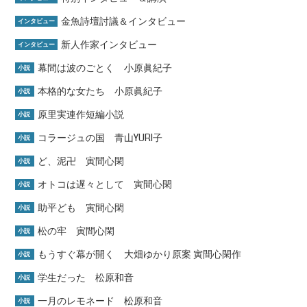
金魚詩壇討議＆インタビュー
インタビュー
新人作家インタビュー
インタビュー
幕間は波のごとく 小原眞紀子
小説
本格的な女たち 小原眞紀子
小説
原里実連作短編小説
小説
コラージュの国 青山YURI子
小説
ど、泥卍 寅間心閑
小説
オトコは遅々として 寅間心閑
小説
助平ども 寅間心閑
小説
松の牢 寅間心閑
小説
もうすぐ幕が開く 大畑ゆかり原案 寅間心閑作
小説
学生だった 松原和音
小説
一月のレモネード 松原和音
小説