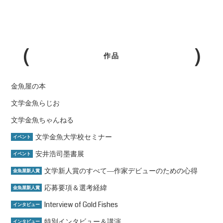
作品
金魚屋の本
文学金魚らじお
文学金魚ちゃんねる
文学金魚大学校セミナー
イベント
安井浩司墨書展
イベント
文学新人賞のすべて―作家デビューのための心得
金魚屋新人賞
応募要項＆選考経緯
金魚屋新人賞
Interview of Gold Fishes
インタビュー
特別インタビュー＆講演
インタビュー