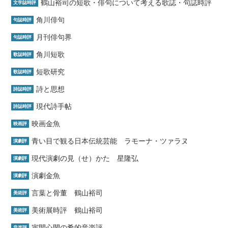
鶴山裕司の短歌・俳句について考える歌誌・句誌時評
文学誌時評
角川俳句
句誌時評
月刊俳句界
句誌時評
角川短歌
歌誌時評
短歌研究
歌誌時評
詩と思想
詩誌時評
現代詩手帖
詩誌時評
映画金魚
映画評
青い目で観る日本伝統芸能 ラモーナ・ツァラヌ
演劇評
現代演劇の見（せ）かた 星隆弘
演劇評
演劇金魚
演劇評
言葉と骨董 鶴山裕司
美術評
美術展時評 鶴山裕司
美術評
寅間心閑の肴的音楽評
音楽評