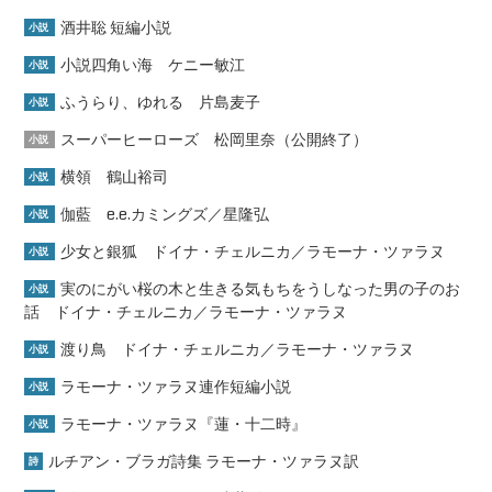
酒井聡 短編小説
小説
小説四角い海 ケニー敏江
小説
ふうらり、ゆれる 片島麦子
小説
スーパーヒーローズ 松岡里奈（公開終了）
小説
横領 鶴山裕司
小説
伽藍 e.e.カミングズ／星隆弘
小説
少女と銀狐 ドイナ・チェルニカ／ラモーナ・ツァラヌ
小説
実のにがい桜の木と生きる気もちをうしなった男の子のお
小説
話 ドイナ・チェルニカ／ラモーナ・ツァラヌ
渡り鳥 ドイナ・チェルニカ／ラモーナ・ツァラヌ
小説
ラモーナ・ツァラヌ連作短編小説
小説
ラモーナ・ツァラヌ『蓮・十二時』
小説
ルチアン・ブラガ詩集 ラモーナ・ツァラヌ訳
詩