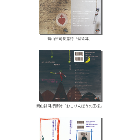
鶴山裕司長篇詩『聖遠耳』
鶴山裕司抒情詩『おこりんぼうの王様』