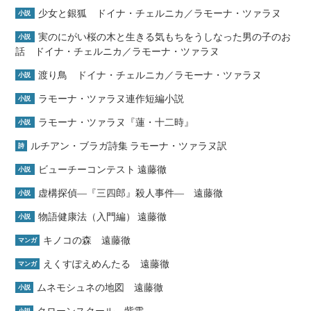
少女と銀狐 ドイナ・チェルニカ／ラモーナ・ツァラヌ
小説
実のにがい桜の木と生きる気もちをうしなった男の子のお
小説
話 ドイナ・チェルニカ／ラモーナ・ツァラヌ
渡り鳥 ドイナ・チェルニカ／ラモーナ・ツァラヌ
小説
ラモーナ・ツァラヌ連作短編小説
小説
ラモーナ・ツァラヌ『蓮・十二時』
小説
ルチアン・ブラガ詩集 ラモーナ・ツァラヌ訳
詩
ビューチーコンテスト 遠藤徹
小説
虚構探偵―『三四郎』殺人事件― 遠藤徹
小説
物語健康法（入門編） 遠藤徹
小説
キノコの森 遠藤徹
マンガ
えくすぽえめんたる 遠藤徹
マンガ
ムネモシュネの地図 遠藤徹
小説
クローンスクール 紫雲
小説