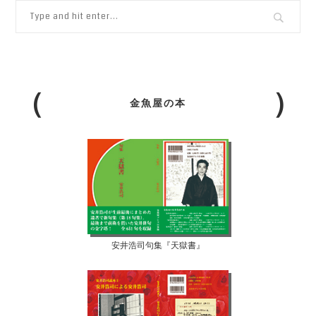
金魚屋の本
安井浩司句集『天獄書』