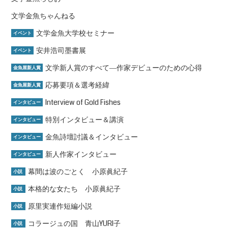
文学金魚ちゃんねる
文学金魚大学校セミナー
イベント
安井浩司墨書展
イベント
文学新人賞のすべて―作家デビューのための心得
金魚屋新人賞
応募要項＆選考経緯
金魚屋新人賞
Interview of Gold Fishes
インタビュー
特別インタビュー＆講演
インタビュー
金魚詩壇討議＆インタビュー
インタビュー
新人作家インタビュー
インタビュー
幕間は波のごとく 小原眞紀子
小説
本格的な女たち 小原眞紀子
小説
原里実連作短編小説
小説
コラージュの国 青山YURI子
小説