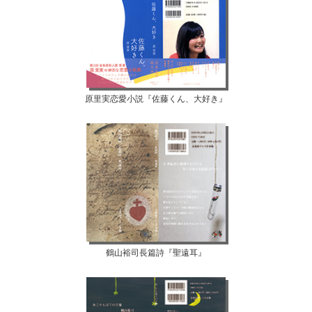
原里実恋愛小説『佐藤くん、大好き』
鶴山裕司長篇詩『聖遠耳』