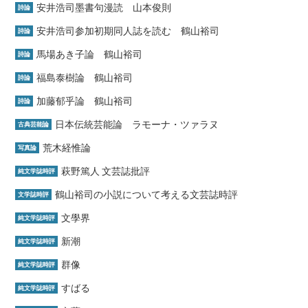
安井浩司墨書句漫読 山本俊則
詩論
安井浩司参加初期同人誌を読む 鶴山裕司
詩論
馬場あき子論 鶴山裕司
詩論
福島泰樹論 鶴山裕司
詩論
加藤郁乎論 鶴山裕司
詩論
日本伝統芸能論 ラモーナ・ツァラヌ
古典芸能論
荒木経惟論
写真論
萩野篤人 文芸誌批評
純文学誌時評
鶴山裕司の小説について考える文芸誌時評
文学誌時評
文學界
純文学誌時評
新潮
純文学誌時評
群像
純文学誌時評
すばる
純文学誌時評