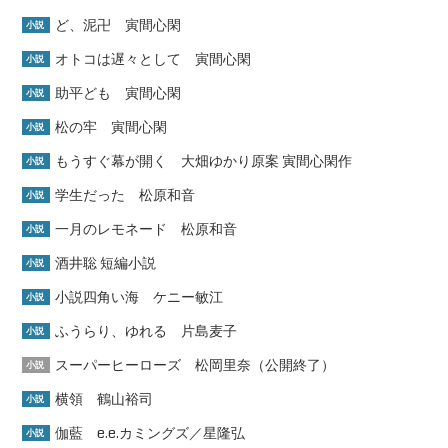
ど、泥卍 寅間心閑
小説
オトコは遅々として 寅間心閑
小説
助平ども 寅間心閑
小説
松の牢 寅間心閑
小説
もうすぐ幕が開く 大畑ゆかり原案 寅間心閑作
小説
学生だった 松原和音
小説
一月のレモネード 松原和音
小説
酒井聡 短編小説
小説
小説四角い海 ケニー敏江
小説
ふうらり、ゆれる 片島麦子
小説
スーパーヒーローズ 松岡里奈（公開終了）
小説
横領 鶴山裕司
小説
伽藍 e.e.カミングズ／星隆弘
小説