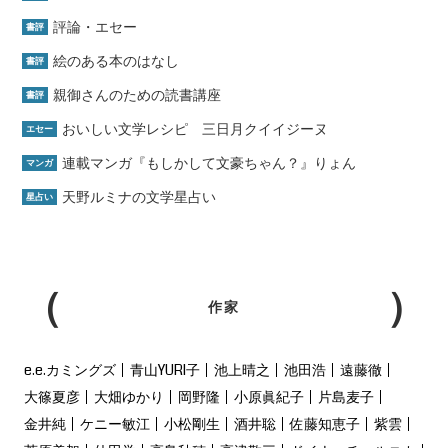
評論・エセー
書評
絵のある本のはなし
書評
親御さんのための読書講座
書評
おいしい文学レシピ 三日月クイイジーヌ
エセー
連載マンガ『もしかして文豪ちゃん？』りょん
マンガ
天野ルミナの文学星占い
星占い
作家
e.e.カミングズ
青山YURI子
池上晴之
池田浩
遠藤徹
大篠夏彦
大畑ゆかり
岡野隆
小原眞紀子
片島麦子
金井純
ケニー敏江
小松剛生
酒井聡
佐藤知恵子
紫雲