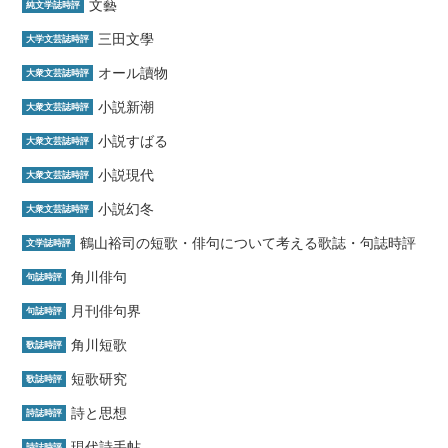
文藝
純文学誌時評
三田文學
大学文芸誌時評
オール讀物
大衆文芸誌時評
小説新潮
大衆文芸誌時評
小説すばる
大衆文芸誌時評
小説現代
大衆文芸誌時評
小説幻冬
大衆文芸誌時評
鶴山裕司の短歌・俳句について考える歌誌・句誌時評
文学誌時評
角川俳句
句誌時評
月刊俳句界
句誌時評
角川短歌
歌誌時評
短歌研究
歌誌時評
詩と思想
詩誌時評
現代詩手帖
詩誌時評