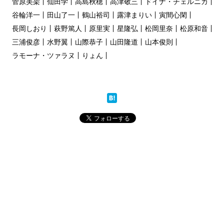
菅原美架
仙田学
高島秋穂
高津敬三
ドイナ・チェルニカ
谷輪洋一
田山了一
鶴山裕司
露津まりい
寅間心閑
長岡しおり
萩野篤人
原里実
星隆弘
松岡里奈
松原和音
三浦俊彦
水野翼
山際恭子
山田隆道
山本俊則
ラモーナ・ツァラヌ
りょん