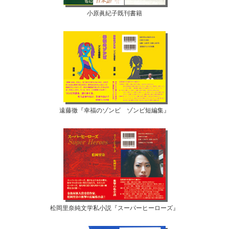
小原眞紀子既刊書籍
遠藤徹『幸福のゾンビ ゾンビ短編集』
松岡里奈純文学私小説『スーパーヒーローズ』