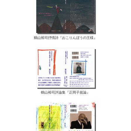
鶴山裕司抒情詩『おこりんぼうの王様』
鶴山裕司評論集『正岡子規論』