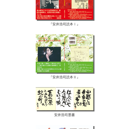
『安井浩司読本Ⅰ』
『安井浩司読本Ⅱ』
安井浩司墨書