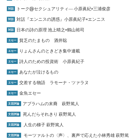
トーク@セクシュアリティ― 小原眞紀×三浦俊彦
対話
対話『エンニスの誘惑』小原眞紀子×エンニス
対話
日本の詩の原理 池上晴之×鶴山裕司
対話
貧乏のたまもの 酒井聡
エセー
りょんさんのときどき集中連載
エセー
詩人のための投資術 小原眞紀子
エセー
あなたが泣けるもの
エセー
交差する物語 ラモーナ・ツァラヌ
エセー
金魚エセー
エセー
アブラハムの末裔 萩野篤人
文芸評論
死んだらそれきり 萩野篤人
文芸評論
人生の梯子 萩野篤人
文芸評論
モーツァルトの〈声〉、裏声で応えた小林秀雄 萩野篤
文芸評論