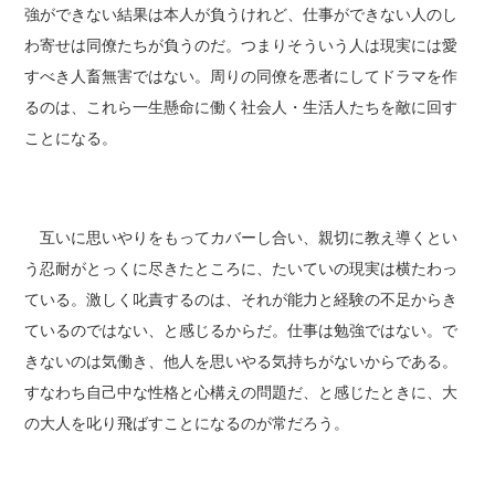
強ができない結果は本人が負うけれど、仕事ができない人のし
わ寄せは同僚たちが負うのだ。つまりそういう人は現実には愛
すべき人畜無害ではない。周りの同僚を悪者にしてドラマを作
るのは、これら一生懸命に働く社会人・生活人たちを敵に回す
ことになる。
互いに思いやりをもってカバーし合い、親切に教え導くとい
う忍耐がとっくに尽きたところに、たいていの現実は横たわっ
ている。激しく叱責するのは、それが能力と経験の不足からき
ているのではない、と感じるからだ。仕事は勉強ではない。で
きないのは気働き、他人を思いやる気持ちがないからである。
すなわち自己中な性格と心構えの問題だ、と感じたときに、大
の大人を叱り飛ばすことになるのが常だろう。