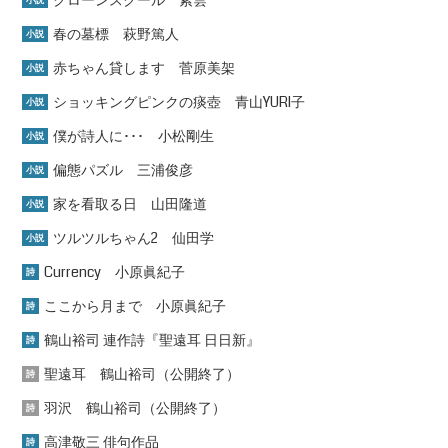
春の墓標 萩野篤人
小説
赤ちゃん貸します 菅原美架
小説
ショッキングピンクの痰壺 青山YURI子
小説
僕が詩人に･･･ 小松剛生
小説
偏態パズル 三浦俊彦
小説
家を看取る日 山田隆道
小説
ツルツルちゃん2 仙田学
小説
Currency 小原眞紀子
詩
ここから月まで 小原眞紀子
詩
鶴山裕司 連作詩『聖遠耳 日日新』
詩
聖遠耳 鶴山裕司（公開終了）
詩
羽沢 鶴山裕司（公開終了）
詩
高津敬三 俳句作品
詩