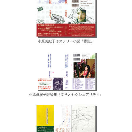
小原眞紀子ミステリー小説『香獣』
小原眞紀子評論集『文学とセクシュアリティ』