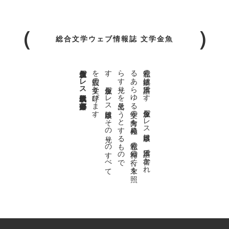
総合文学ウェブ情報誌 文学金魚
金魚屋プレス日本版代表 齋藤都
。
私達の
故郷は
日本語で
す
。
金魚屋プ
レ
ス
日本版は
、
日本語で
書か
れ
る
あ
ら
ゆ
る
文学の
方向を
見極め
、
私達の
精神の
行く
末を
照
ら
す
光り
を
見出そ
う
と
す
る
も
の
で
す
。
金魚屋プ
レ
ス
日本版は
そ
の
光り
の
す
べ
て
を
広義の
文学と
呼び
ま
す