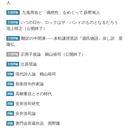
人
九鬼周造と「偶然性」をめぐって 萩野篤人
文芸評論
いつの日か、ロックはザ・バンドのものとなるだろう
文芸評論
池上晴之（公開終了）
翻訳の中間溝――末松謙澄英訳『源氏物語』戻し訳 星
文芸評論
隆弘
正岡子規論 鶴山裕司（公開終了）
文芸評論
辻原登論
文芸評論
現代詩人論 鶴山裕司
詩論
前衛俳句作家論
詩論
高柳重信とその時代
詩論
安井浩司研究
詩論
安井浩司論
詩論
唐門会所蔵作品 岡野隆
詩論