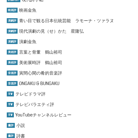
映画金魚
映画評
青い目で観る日本伝統芸能 ラモーナ・ツァラヌ
演劇評
現代演劇の見（せ）かた 星隆弘
演劇評
演劇金魚
演劇評
言葉と骨董 鶴山裕司
美術評
美術展時評 鶴山裕司
美術評
寅間心閑の肴的音楽評
音楽評
ONGAKU & BUNGAKU
音楽評
テレビドラマ評
TV
テレビバラエティ評
TV
YouTubeチャンネルレビュー
TV
小説
書評
詩書
書評