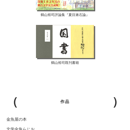
鶴山裕司評論集『夏目漱石論』
鶴山裕司既刊書籍
作品
金魚屋の本
文学金魚らじお