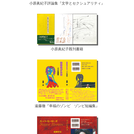
小原眞紀子評論集『文学とセクシュアリティ』
小原眞紀子既刊書籍
遠藤徹『幸福のゾンビ ゾンビ短編集』