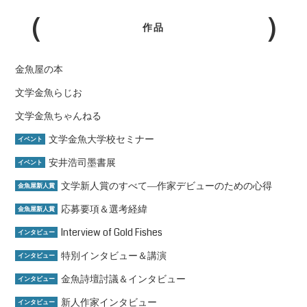
作品
金魚屋の本
文学金魚らじお
文学金魚ちゃんねる
文学金魚大学校セミナー
イベント
安井浩司墨書展
イベント
文学新人賞のすべて―作家デビューのための心得
金魚屋新人賞
応募要項＆選考経緯
金魚屋新人賞
Interview of Gold Fishes
インタビュー
特別インタビュー＆講演
インタビュー
金魚詩壇討議＆インタビュー
インタビュー
新人作家インタビュー
インタビュー