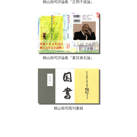
鶴山裕司評論集『正岡子規論』
鶴山裕司評論集『夏目漱石論』
鶴山裕司既刊書籍