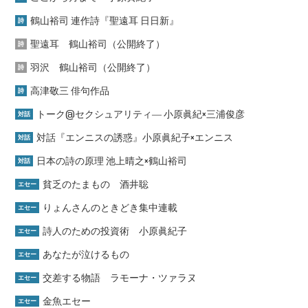
鶴山裕司 連作詩『聖遠耳 日日新』
詩
聖遠耳 鶴山裕司（公開終了）
詩
羽沢 鶴山裕司（公開終了）
詩
高津敬三 俳句作品
詩
トーク@セクシュアリティ― 小原眞紀×三浦俊彦
対話
対話『エンニスの誘惑』小原眞紀子×エンニス
対話
日本の詩の原理 池上晴之×鶴山裕司
対話
貧乏のたまもの 酒井聡
エセー
りょんさんのときどき集中連載
エセー
詩人のための投資術 小原眞紀子
エセー
あなたが泣けるもの
エセー
交差する物語 ラモーナ・ツァラヌ
エセー
金魚エセー
エセー