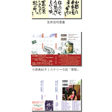
安井浩司墨書
小原眞紀子ミステリー小説『香獣』