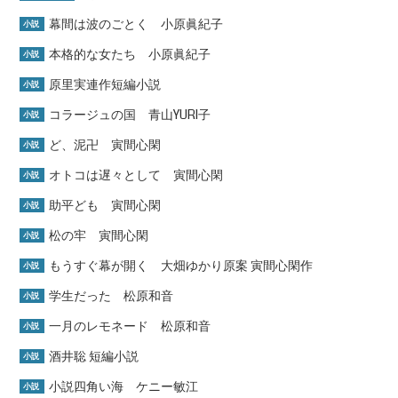
幕間は波のごとく 小原眞紀子
小説
本格的な女たち 小原眞紀子
小説
原里実連作短編小説
小説
コラージュの国 青山YURI子
小説
ど、泥卍 寅間心閑
小説
オトコは遅々として 寅間心閑
小説
助平ども 寅間心閑
小説
松の牢 寅間心閑
小説
もうすぐ幕が開く 大畑ゆかり原案 寅間心閑作
小説
学生だった 松原和音
小説
一月のレモネード 松原和音
小説
酒井聡 短編小説
小説
小説四角い海 ケニー敏江
小説