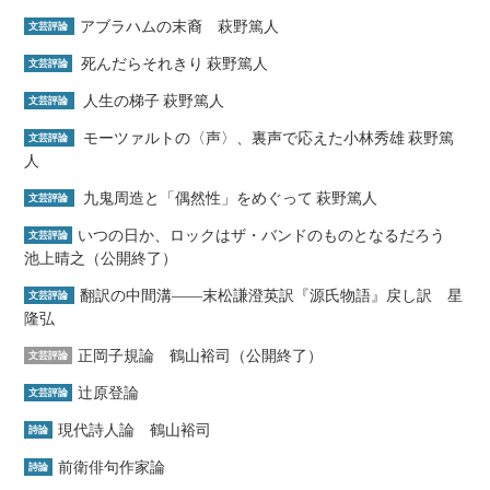
アブラハムの末裔 萩野篤人
文芸評論
死んだらそれきり 萩野篤人
文芸評論
人生の梯子 萩野篤人
文芸評論
モーツァルトの〈声〉、裏声で応えた小林秀雄 萩野篤
文芸評論
人
九鬼周造と「偶然性」をめぐって 萩野篤人
文芸評論
いつの日か、ロックはザ・バンドのものとなるだろう
文芸評論
池上晴之（公開終了）
翻訳の中間溝――末松謙澄英訳『源氏物語』戻し訳 星
文芸評論
隆弘
正岡子規論 鶴山裕司（公開終了）
文芸評論
辻原登論
文芸評論
現代詩人論 鶴山裕司
詩論
前衛俳句作家論
詩論