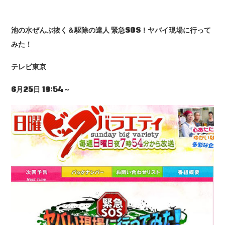
池の水ぜんぶ抜く＆駆除の達人
緊急SOS
！ヤバイ現場に行って
みた！
テレビ東京
6
月25
日 19:54
～