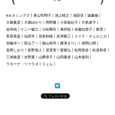
e.e.カミングズ
青山YURI子
池上晴之
池田浩
遠藤徹
大篠夏彦
大畑ゆかり
岡野隆
小原眞紀子
片島麦子
金井純
ケニー敏江
小松剛生
酒井聡
佐藤知恵子
紫雲
菅原美架
仙田学
高島秋穂
高津敬三
ドイナ・チェルニカ
谷輪洋一
田山了一
鶴山裕司
露津まりい
寅間心閑
長岡しおり
萩野篤人
原里実
星隆弘
松岡里奈
松原和音
三浦俊彦
水野翼
山際恭子
山田隆道
山本俊則
ラモーナ・ツァラヌ
りょん