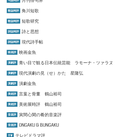
月刊俳句界
句誌時評
角川短歌
歌誌時評
短歌研究
歌誌時評
詩と思想
詩誌時評
現代詩手帖
詩誌時評
映画金魚
映画評
青い目で観る日本伝統芸能 ラモーナ・ツァラヌ
演劇評
現代演劇の見（せ）かた 星隆弘
演劇評
演劇金魚
演劇評
言葉と骨董 鶴山裕司
美術評
美術展時評 鶴山裕司
美術評
寅間心閑の肴的音楽評
音楽評
ONGAKU & BUNGAKU
音楽評
テレビドラマ評
TV