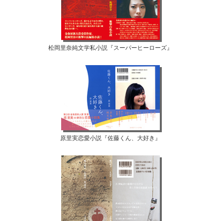
松岡里奈純文学私小説『スーパーヒーローズ』
原里実恋愛小説『佐藤くん、大好き』