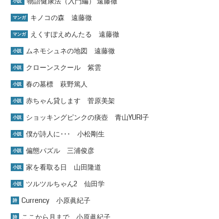
物語健康法（入門編） 遠藤徹
小説
キノコの森 遠藤徹
マンガ
えくすぽえめんたる 遠藤徹
マンガ
ムネモシュネの地図 遠藤徹
小説
クローンスクール 紫雲
小説
春の墓標 萩野篤人
小説
赤ちゃん貸します 菅原美架
小説
ショッキングピンクの痰壺 青山YURI子
小説
僕が詩人に･･･ 小松剛生
小説
偏態パズル 三浦俊彦
小説
家を看取る日 山田隆道
小説
ツルツルちゃん2 仙田学
小説
Currency 小原眞紀子
詩
ここから月まで 小原眞紀子
詩