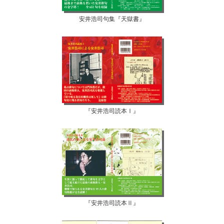
安井浩司句集『天獄書』
『安井浩司読本Ⅰ』
『安井浩司読本Ⅱ』