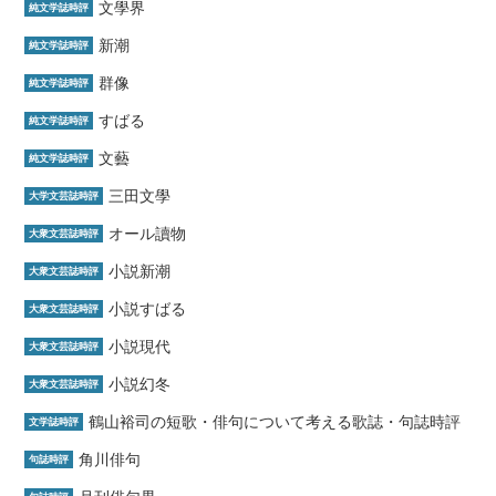
文學界
純文学誌時評
新潮
純文学誌時評
群像
純文学誌時評
すばる
純文学誌時評
文藝
純文学誌時評
三田文學
大学文芸誌時評
オール讀物
大衆文芸誌時評
小説新潮
大衆文芸誌時評
小説すばる
大衆文芸誌時評
小説現代
大衆文芸誌時評
小説幻冬
大衆文芸誌時評
鶴山裕司の短歌・俳句について考える歌誌・句誌時評
文学誌時評
角川俳句
句誌時評