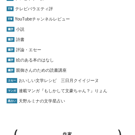
テレビバラエティ評
TV
YouTubeチャンネルレビュー
TV
小説
書評
詩書
書評
評論・エセー
書評
絵のある本のはなし
書評
親御さんのための読書講座
書評
おいしい文学レシピ 三日月クイイジーヌ
エセー
連載マンガ『もしかして文豪ちゃん？』りょん
マンガ
天野ルミナの文学星占い
星占い
作家