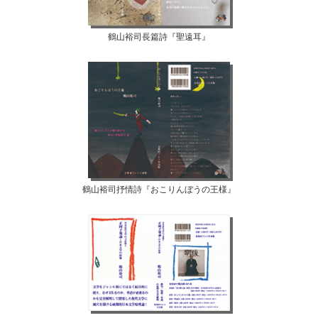
鶴山裕司長篇詩『聖遠耳』
鶴山裕司抒情詩『おこりんぼうの王様』