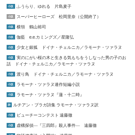
ふうらり、ゆれる 片島麦子
小説
スーパーヒーローズ 松岡里奈（公開終了）
小説
横領 鶴山裕司
小説
伽藍 e.e.カミングズ／星隆弘
小説
少女と銀狐 ドイナ・チェルニカ／ラモーナ・ツァラヌ
小説
実のにがい桜の木と生きる気もちをうしなった男の子のお
小説
話 ドイナ・チェルニカ／ラモーナ・ツァラヌ
渡り鳥 ドイナ・チェルニカ／ラモーナ・ツァラヌ
小説
ラモーナ・ツァラヌ連作短編小説
小説
ラモーナ・ツァラヌ『蓮・十二時』
小説
ルチアン・ブラガ詩集 ラモーナ・ツァラヌ訳
詩
ビューチーコンテスト 遠藤徹
小説
虚構探偵―『三四郎』殺人事件― 遠藤徹
小説