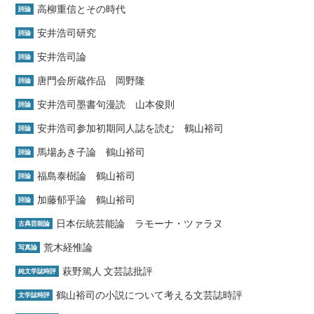
高柳重信とその時代
詩論
安井浩司研究
詩論
安井浩司論
詩論
唐門会所蔵作品 岡野隆
詩論
安井浩司墨書句漫読 山本俊則
詩論
安井浩司参加初期同人誌を読む 鶴山裕司
詩論
馬場あき子論 鶴山裕司
詩論
福島泰樹論 鶴山裕司
詩論
加藤郁乎論 鶴山裕司
詩論
日本伝統芸能論 ラモーナ・ツァラヌ
古典芸能論
荒木経惟論
写真論
萩野篤人 文芸誌批評
純文学誌時評
鶴山裕司の小説について考える文芸誌時評
文学誌時評