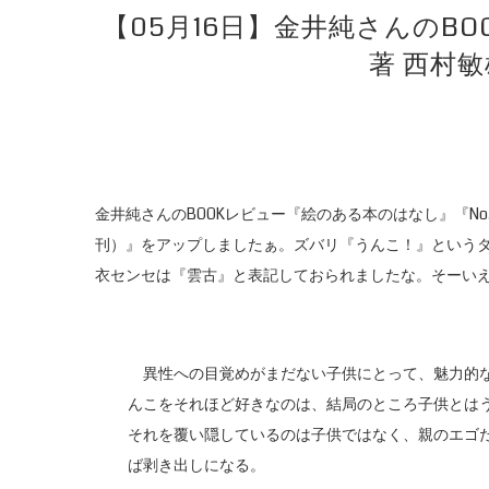
【05月16日】金井純さんのB
著 西村
金井純さんのBOOKレビュー『絵のある本のはなし』『No
刊）』をアップしましたぁ。ズバリ『うんこ！』という
衣センセは『雲古』と表記しておられましたな。そーい
異性への目覚めがまだない子供にとって、魅力的な
んこをそれほど好きなのは、結局のところ子供とは
それを覆い隠しているのは子供ではなく、親のエゴ
ば剥き出しになる。