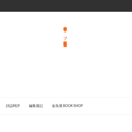
総合文学ウェブ情報誌 文学金魚
詩誌時評
編集後記
金魚屋 BOOK SHOP