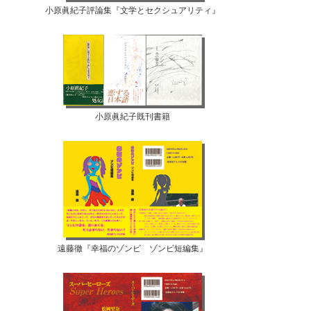
小原眞紀子評論集『文学とセクシュアリティ』
小原眞紀子既刊書籍
遠藤徹『幸福のゾンビ ゾンビ短編集』