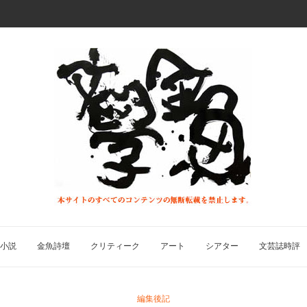
小説
金魚詩壇
クリティーク
アート
シアター
文芸誌時評
編集後記