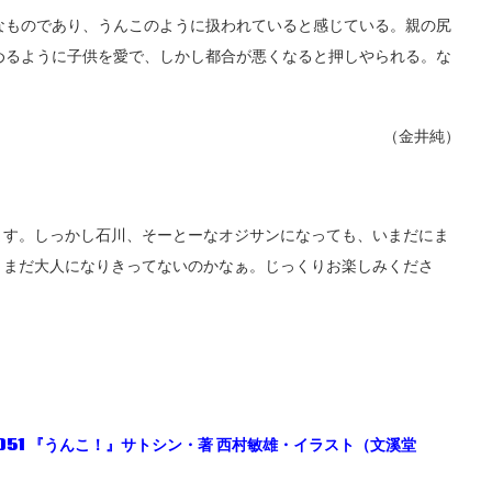
ものであり、うんこのように扱われていると感じている。親の尻
めるように子供を愛で、しかし都合が悪くなると押しやられる。な
（金井純）
ます。しっかし石川、そーとーなオジサンになっても、いまだにま
。まだ大人になりきってないのかなぁ。じっくりお楽しみくださ
051
『うんこ！』サトシン・著
西村敏雄・イラスト（文溪堂