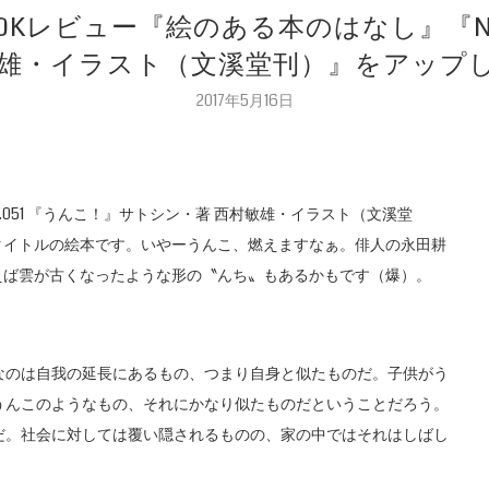
OOKレビュー『絵のある本のはなし』『No
敏雄・イラスト（文溪堂刊）』をアップ
2017年5月16日
.051 『うんこ！』サトシン・著 西村敏雄・イラスト（文溪堂
タイトルの絵本です。いやーうんこ、燃えますなぁ。俳人の永田耕
えば雲が古くなったような形の〝んち〟もあるかもです（爆）。
のは自我の延長にあるもの、つまり自身と似たものだ。子供がう
うんこのようなもの、それにかなり似たものだということだろう。
だ。社会に対しては覆い隠されるものの、家の中ではそれはしばし