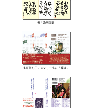
安井浩司墨書
小原眞紀子ミステリー小説『香獣』