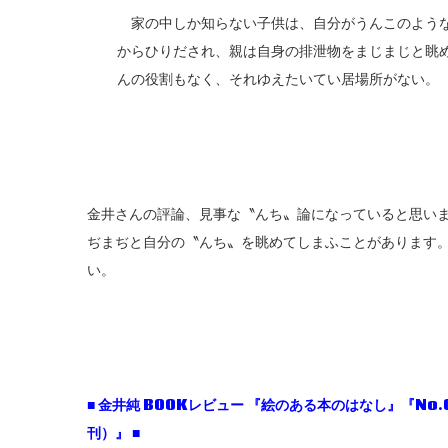
家の中しか知らない子供は、自分がうんこのような
からひりだされ、親は自身の排泄物をまじまじと眺
んの役割もなく、それゆえたいてい居場所がない。
金井さんの評論、見事な〝んち〟論になっていると思い
ぢまぢと自分の〝んち〟を眺めてしまふことがあります
い。
■
金井純 BOOK
レビュー
『絵のある本のはなし』『No.
刊）』 ■