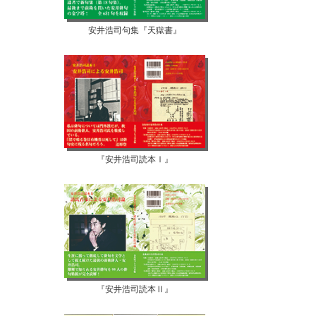
安井浩司句集『天獄書』
『安井浩司読本Ⅰ』
『安井浩司読本Ⅱ』