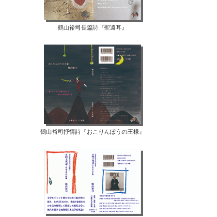
鶴山裕司長篇詩『聖遠耳』
鶴山裕司抒情詩『おこりんぼうの王様』