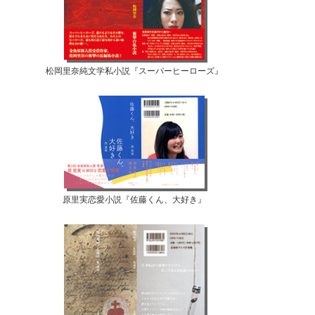
松岡里奈純文学私小説『スーパーヒーローズ』
原里実恋愛小説『佐藤くん、大好き』