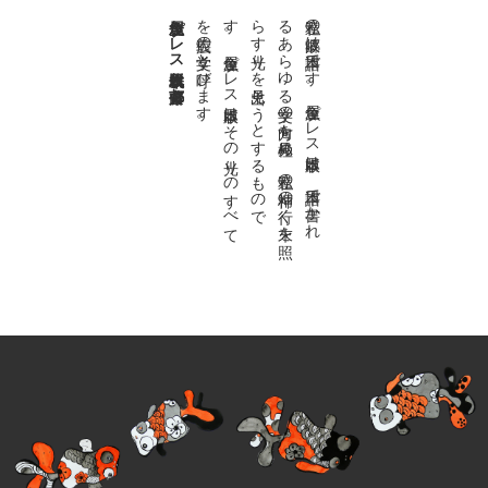
金魚屋プレス日本版代表 齋藤都
。
私達の
故郷は
日本語で
す
。
金魚屋プ
レ
ス
日本版は
、
日本語で
書か
れ
る
あ
ら
ゆ
る
文学の
方向を
見極め
、
私達の
精神の
行く
末を
照
ら
す
光り
を
見出そ
う
と
す
る
も
の
で
す
。
金魚屋プ
レ
ス
日本版は
そ
の
光り
の
す
べ
て
を
広義の
文学と
呼び
ま
す