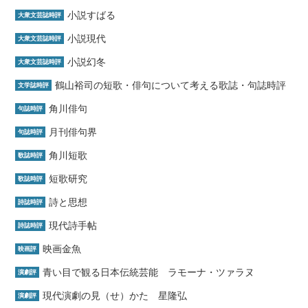
小説すばる
大衆文芸誌時評
小説現代
大衆文芸誌時評
小説幻冬
大衆文芸誌時評
鶴山裕司の短歌・俳句について考える歌誌・句誌時評
文学誌時評
角川俳句
句誌時評
月刊俳句界
句誌時評
角川短歌
歌誌時評
短歌研究
歌誌時評
詩と思想
詩誌時評
現代詩手帖
詩誌時評
映画金魚
映画評
青い目で観る日本伝統芸能 ラモーナ・ツァラヌ
演劇評
現代演劇の見（せ）かた 星隆弘
演劇評