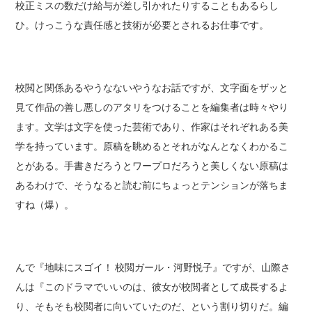
校正ミスの数だけ給与が差し引かれたりすることもあるらし
ひ。けっこうな責任感と技術が必要とされるお仕事です。
校閲と関係あるやうなないやうなお話ですが、文字面をザッと
見て作品の善し悪しのアタリをつけることを編集者は時々やり
ます。文学は文字を使った芸術であり、作家はそれぞれある美
学を持っています。原稿を眺めるとそれがなんとなくわかるこ
とがある。手書きだろうとワープロだろうと美しくない原稿は
あるわけで、そうなると読む前にちょっとテンションが落ちま
すね（爆）。
んで『地味にスゴイ！ 校閲ガール・河野悦子』ですが、山際さ
んは『このドラマでいいのは、彼女が校閲者として成長するよ
り、そもそも校閲者に向いていたのだ、という割り切りだ。編