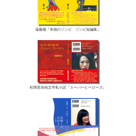
遠藤徹『幸福のゾンビ ゾンビ短編集』
松岡里奈純文学私小説『スーパーヒーローズ』