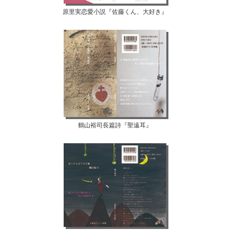
原里実恋愛小説『佐藤くん、大好き』
鶴山裕司長篇詩『聖遠耳』