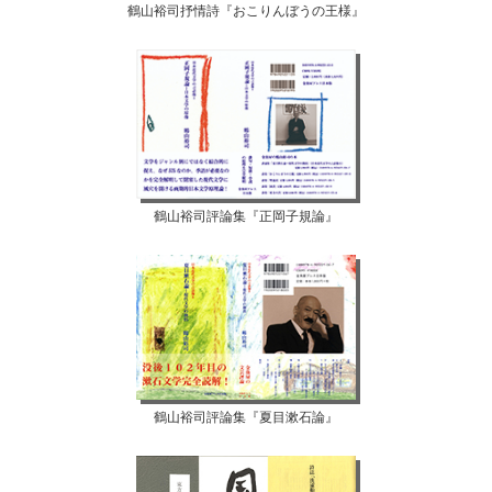
鶴山裕司抒情詩『おこりんぼうの王様』
鶴山裕司評論集『正岡子規論』
鶴山裕司評論集『夏目漱石論』