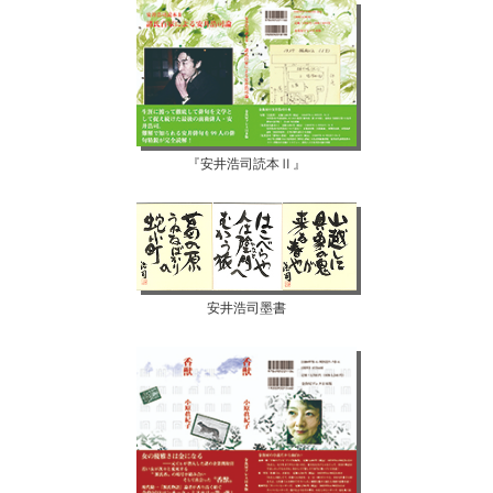
『安井浩司読本Ⅱ』
安井浩司墨書