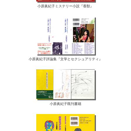
小原眞紀子ミステリー小説『香獣』
小原眞紀子評論集『文学とセクシュアリティ』
小原眞紀子既刊書籍