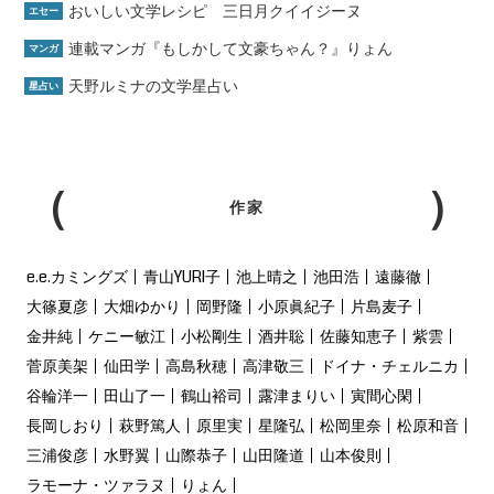
おいしい文学レシピ 三日月クイイジーヌ
エセー
連載マンガ『もしかして文豪ちゃん？』りょん
マンガ
天野ルミナの文学星占い
星占い
作家
e.e.カミングズ
青山YURI子
池上晴之
池田浩
遠藤徹
大篠夏彦
大畑ゆかり
岡野隆
小原眞紀子
片島麦子
金井純
ケニー敏江
小松剛生
酒井聡
佐藤知恵子
紫雲
菅原美架
仙田学
高島秋穂
高津敬三
ドイナ・チェルニカ
谷輪洋一
田山了一
鶴山裕司
露津まりい
寅間心閑
長岡しおり
萩野篤人
原里実
星隆弘
松岡里奈
松原和音
三浦俊彦
水野翼
山際恭子
山田隆道
山本俊則
ラモーナ・ツァラヌ
りょん