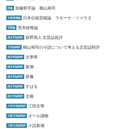
加藤郁乎論 鶴山裕司
詩論
日本伝統芸能論 ラモーナ・ツァラヌ
古典芸能論
荒木経惟論
写真論
萩野篤人 文芸誌批評
純文学誌時評
鶴山裕司の小説について考える文芸誌時評
文学誌時評
文學界
純文学誌時評
新潮
純文学誌時評
群像
純文学誌時評
すばる
純文学誌時評
文藝
純文学誌時評
三田文學
大学文芸誌時評
オール讀物
大衆文芸誌時評
小説新潮
大衆文芸誌時評