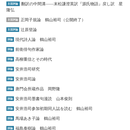
翻訳の中間溝――末松謙澄英訳『源氏物語』戻し訳 星
文芸評論
隆弘
正岡子規論 鶴山裕司（公開終了）
文芸評論
辻原登論
文芸評論
現代詩人論 鶴山裕司
詩論
前衛俳句作家論
詩論
高柳重信とその時代
詩論
安井浩司研究
詩論
安井浩司論
詩論
唐門会所蔵作品 岡野隆
詩論
安井浩司墨書句漫読 山本俊則
詩論
安井浩司参加初期同人誌を読む 鶴山裕司
詩論
馬場あき子論 鶴山裕司
詩論
福島泰樹論 鶴山裕司
詩論