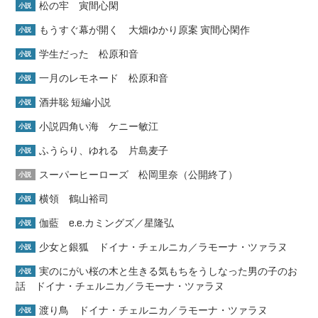
松の牢 寅間心閑
小説
もうすぐ幕が開く 大畑ゆかり原案 寅間心閑作
小説
学生だった 松原和音
小説
一月のレモネード 松原和音
小説
酒井聡 短編小説
小説
小説四角い海 ケニー敏江
小説
ふうらり、ゆれる 片島麦子
小説
スーパーヒーローズ 松岡里奈（公開終了）
小説
横領 鶴山裕司
小説
伽藍 e.e.カミングズ／星隆弘
小説
少女と銀狐 ドイナ・チェルニカ／ラモーナ・ツァラヌ
小説
実のにがい桜の木と生きる気もちをうしなった男の子のお
小説
話 ドイナ・チェルニカ／ラモーナ・ツァラヌ
渡り鳥 ドイナ・チェルニカ／ラモーナ・ツァラヌ
小説