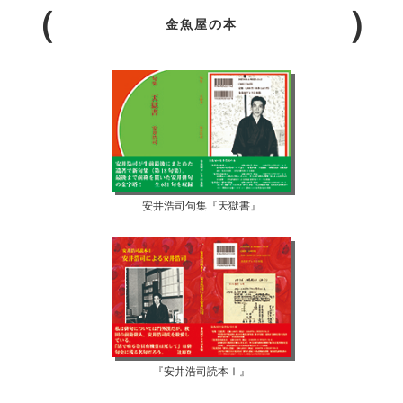
金魚屋の本
安井浩司句集『天獄書』
『安井浩司読本Ⅰ』