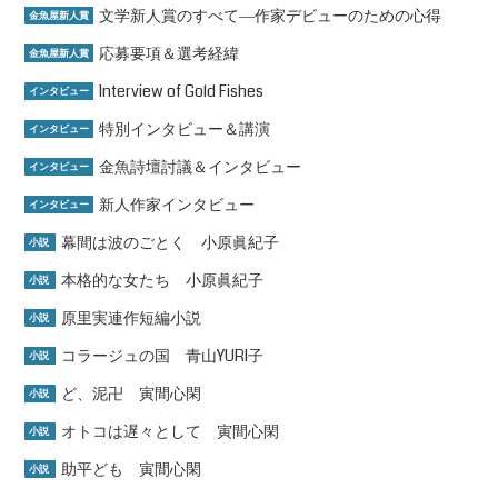
文学新人賞のすべて―作家デビューのための心得
金魚屋新人賞
応募要項＆選考経緯
金魚屋新人賞
Interview of Gold Fishes
インタビュー
特別インタビュー＆講演
インタビュー
金魚詩壇討議＆インタビュー
インタビュー
新人作家インタビュー
インタビュー
幕間は波のごとく 小原眞紀子
小説
本格的な女たち 小原眞紀子
小説
原里実連作短編小説
小説
コラージュの国 青山YURI子
小説
ど、泥卍 寅間心閑
小説
オトコは遅々として 寅間心閑
小説
助平ども 寅間心閑
小説