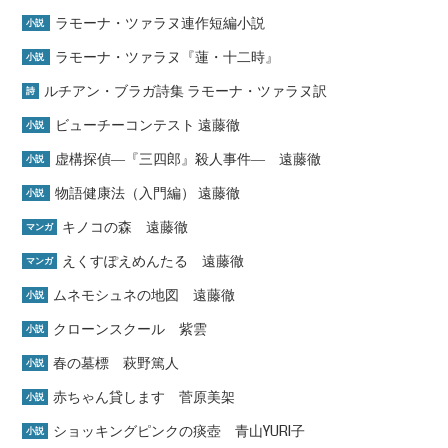
ラモーナ・ツァラヌ連作短編小説
小説
ラモーナ・ツァラヌ『蓮・十二時』
小説
ルチアン・ブラガ詩集 ラモーナ・ツァラヌ訳
詩
ビューチーコンテスト 遠藤徹
小説
虚構探偵―『三四郎』殺人事件― 遠藤徹
小説
物語健康法（入門編） 遠藤徹
小説
キノコの森 遠藤徹
マンガ
えくすぽえめんたる 遠藤徹
マンガ
ムネモシュネの地図 遠藤徹
小説
クローンスクール 紫雲
小説
春の墓標 萩野篤人
小説
赤ちゃん貸します 菅原美架
小説
ショッキングピンクの痰壺 青山YURI子
小説