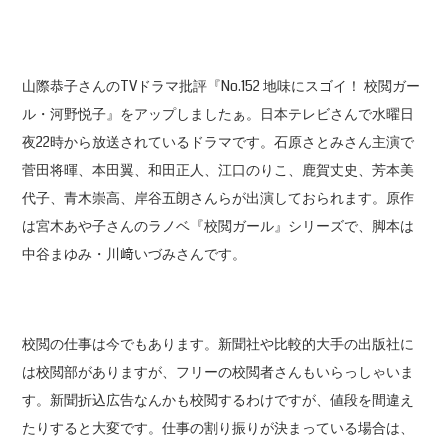
山際恭子さんのTVドラマ批評『No.152 地味にスゴイ！ 校閲ガー
ル・河野悦子』をアップしましたぁ。日本テレビさんで水曜日
夜22時から放送されているドラマです。石原さとみさん主演で
菅田将暉、本田翼、和田正人、江口のりこ、鹿賀丈史、芳本美
代子、青木崇高、岸谷五朗さんらが出演しておられます。原作
は宮木あや子さんのラノベ『校閲ガール』シリーズで、脚本は
中谷まゆみ・川﨑いづみさんです。
校閲の仕事は今でもあります。新聞社や比較的大手の出版社に
は校閲部がありますが、フリーの校閲者さんもいらっしゃいま
す。新聞折込広告なんかも校閲するわけですが、値段を間違え
たりすると大変です。仕事の割り振りが決まっている場合は、