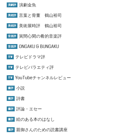
演劇金魚
演劇評
言葉と骨董 鶴山裕司
美術評
美術展時評 鶴山裕司
美術評
寅間心閑の肴的音楽評
音楽評
ONGAKU & BUNGAKU
音楽評
テレビドラマ評
TV
テレビバラエティ評
TV
YouTubeチャンネルレビュー
TV
小説
書評
詩書
書評
評論・エセー
書評
絵のある本のはなし
書評
親御さんのための読書講座
書評