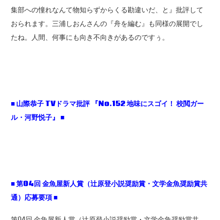
集部への憧れなんて物知らずからくる勘違いだ、と』批評して
おられます。三浦しおんさんの『舟を編む』も同様の展開でし
たね。人間、何事にも向き不向きがあるのですぅ。
■
山際恭子 TV
ドラマ批評
『No.152
地味にスゴイ！
校閲ガー
ル・河野悦子』 ■
■
第04
回
金魚屋新人賞（辻原登小説奨励賞・文学金魚奨励賞共
通）応募要項
■
第04回 金魚屋新人賞（辻原登小説奨励賞・文学金魚奨励賞共