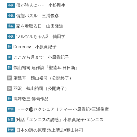
僕が詩人に･･･ 小松剛生
小説
偏態パズル 三浦俊彦
小説
家を看取る日 山田隆道
小説
ツルツルちゃん2 仙田学
小説
Currency 小原眞紀子
詩
ここから月まで 小原眞紀子
詩
鶴山裕司 連作詩『聖遠耳 日日新』
詩
聖遠耳 鶴山裕司（公開終了）
詩
羽沢 鶴山裕司（公開終了）
詩
高津敬三 俳句作品
詩
トーク@セクシュアリティ― 小原眞紀×三浦俊彦
対話
対話『エンニスの誘惑』小原眞紀子×エンニス
対話
日本の詩の原理 池上晴之×鶴山裕司
対話