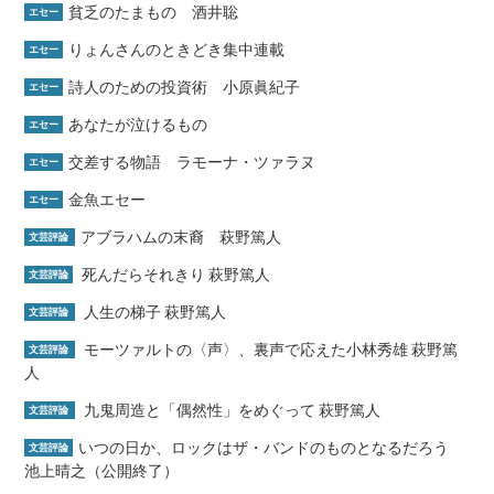
貧乏のたまもの 酒井聡
エセー
りょんさんのときどき集中連載
エセー
詩人のための投資術 小原眞紀子
エセー
あなたが泣けるもの
エセー
交差する物語 ラモーナ・ツァラヌ
エセー
金魚エセー
エセー
アブラハムの末裔 萩野篤人
文芸評論
死んだらそれきり 萩野篤人
文芸評論
人生の梯子 萩野篤人
文芸評論
モーツァルトの〈声〉、裏声で応えた小林秀雄 萩野篤
文芸評論
人
九鬼周造と「偶然性」をめぐって 萩野篤人
文芸評論
いつの日か、ロックはザ・バンドのものとなるだろう
文芸評論
池上晴之（公開終了）