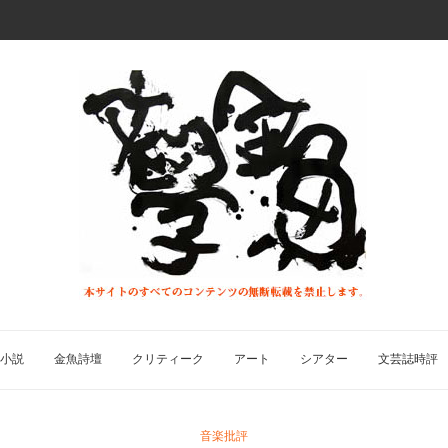
小説
金魚詩壇
クリティーク
アート
シアター
文芸誌時評
音楽批評