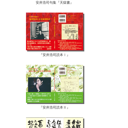
安井浩司句集『天獄書』
『安井浩司読本Ⅰ』
『安井浩司読本Ⅱ』