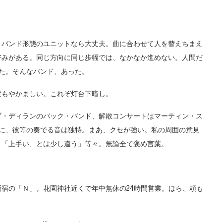
バンド形態のユニットなら大丈夫。曲に合わせて人を替えちまえ
好みがある。同じ方向に同じ歩幅では、なかなか進めない。人間だ
た。そんなバンド、あった。
もやかましい。これぞ灯台下暗し。
・ディランのバック・バンド、解散コンサートはマーティン・ス
のに、彼等の奏でる音は独特。まあ、クセが強い。私の周囲の意見
」「上手い、とは少し違う」等々。無論全て褒め言葉。
宿の「Ｎ」。花園神社近くで年中無休の24時間営業。ほら、頼も