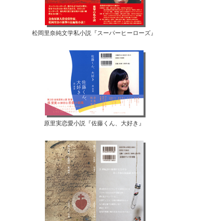
松岡里奈純文学私小説『スーパーヒーローズ』
原里実恋愛小説『佐藤くん、大好き』