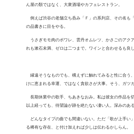
ん屋の類ではなく、大衆酒場やカフェレストラン。
例えば渋谷の老舗立ち呑み「Ｆ」の系列店、その名も「
の品書きに目をやる。
うさぎモモ肉のポワレ、雲丹オムレツ、かさごのアクア
れも漱石未満、ゼロは二つまで。ワインと合わせるも良
縁遠そうなものでも、構えずに触れてみると性に合う、
けに恵まれる幸運、ではなく貪欲さが大事。そう、ガツ
長期休業中の歌手、ちあきなおみ。私は彼女の作品を切
以上経っても、待望論が跡を絶たない凄い人。深みのあ
どんなタイプの曲でも間違いない。ただ「歌が上手い」
る稀有な存在、と付け加えれば少しは伝わるかしらん。