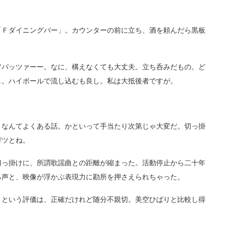
Ｆダイニングバー」。カウンターの前に立ち、酒を頼んだら黒板
パッツァーー。なに、構えなくても大丈夫。立ち呑みだもの。ど
し。ハイボールで流し込むも良し。私は大抵後者ですが。
なんてよくある話。かといって手当たり次第じゃ大変だ。切っ掛
ガツとね。
っ掛けに、所謂歌謡曲との距離が縮まった。活動停止から二十年
る声と、映像が浮かぶ表現力に勘所を押さえられちゃった。
という評価は、正確だけれど随分不親切。美空ひばりと比較し得