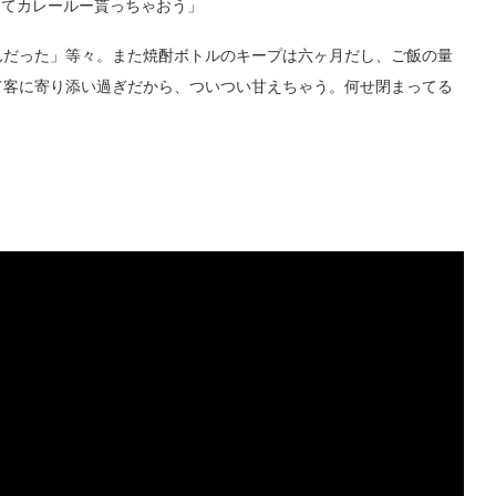
してカレールー貰っちゃおう」
だった」等々。また焼酎ボトルのキープは六ヶ月だし、ご飯の量
て客に寄り添い過ぎだから、ついつい甘えちゃう。何せ閉まってる