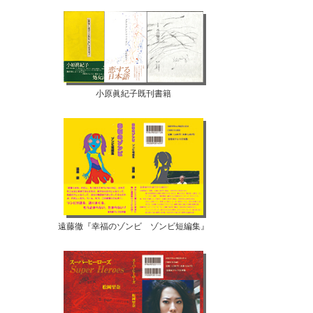
小原眞紀子既刊書籍
遠藤徹『幸福のゾンビ ゾンビ短編集』