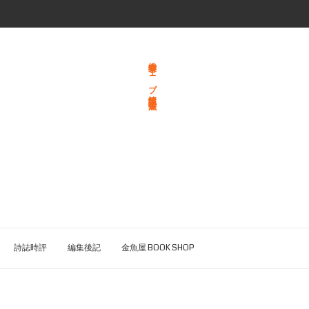
総合文学ウェブ情報誌 文学金魚
詩誌時評
編集後記
金魚屋 BOOK SHOP