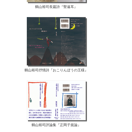
鶴山裕司長篇詩『聖遠耳』
鶴山裕司抒情詩『おこりんぼうの王様』
鶴山裕司評論集『正岡子規論』