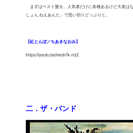
まずはベスト盤を。人気者だけに各種あるけど大差はな
しょん ねえあんた」で思い切りどっぷりと。
【紅とんぼ／ちあきなおみ】
https://youtu.be/nesh7k-rcLE
二．ザ・バンド