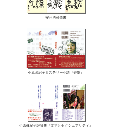
安井浩司墨書
小原眞紀子ミステリー小説『香獣』
小原眞紀子評論集『文学とセクシュアリティ』