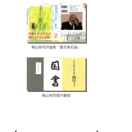
鶴山裕司評論集『夏目漱石論』
鶴山裕司既刊書籍