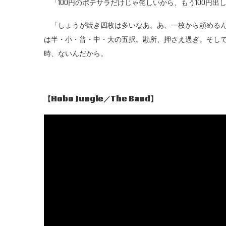
「100円のポテサラだけじゃ侘しいから、もう100円出
「しょうが焼き四枚は多いなあ。あ、一枚から頼めるん
は半・小・普・中・大の五択。勘所、押さえ過ぎ。そし
時、ないんだから。
【Hobo Jungle
／The Band
】