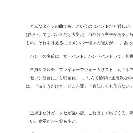
どんなタイプの曲でも、というのはバンドだと難しい。
ばいい。でもバンドだと大変だ。当然各々主張がある。
もの。それを叶えるにはメンバー個々の能力が……、あっ
バンドの名前は、ザ・バンド。バンドバンドって、何度
全員がマルチ・プレイヤーでヴォーカリスト、元々ボブ
コセッシ監督により映画化……。なんて輪郭は正統派な
は、「渋そうだけど、どこか変」「真似しても仕方ない
正統派だけど、クセが強い店。これはすぐ出てくる。新
しい。食堂だから肴も多い。