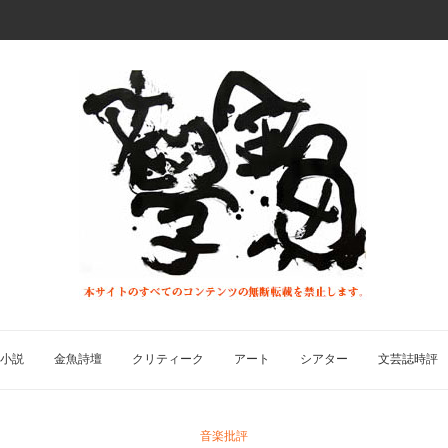
小説
金魚詩壇
クリティーク
アート
シアター
文芸誌時評
音楽批評