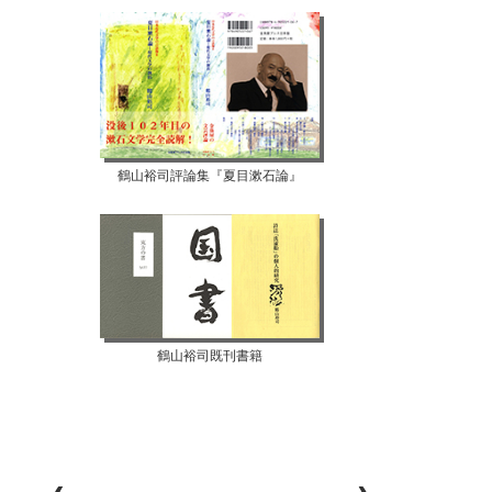
鶴山裕司評論集『夏目漱石論』
鶴山裕司既刊書籍