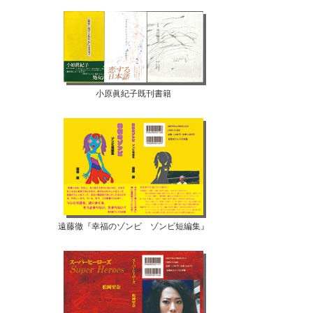
小原眞紀子既刊書籍
遠藤徹『幸福のゾンビ ゾンビ短編集』