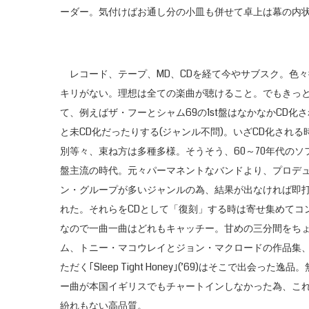
ーダー。気付けばお通し分の小皿も併せて卓上は幕の内
レコード、テープ、MD、CDを経て今やサブスク。色
キリがない。理想は全ての楽曲が聴けること。でもきっと
て、例えばザ・フーとシャム69の1st盤はなかなかCD
と未CD化だったりする(ジャンル不問)。いざCD化され
別等々、束ね方は多種多様。そうそう、60～70年代の
盤主流の時代。元々パーマネントなバンドより、プロデ
ン・グループが多いジャンルの為、結果が出なければ即
れた。それらをCDとして「復刻」する時は寄せ集めてコ
なので一曲一曲はどれもキャッチー。甘めの三分間をち
ム、トニー・マコウレイとジョン・マクロードの作品集、二
ただく｢Sleep Tight Honey｣(’69)はそこで出会っ
ー曲が本国イギリスでもチャートインしなかった為、こ
紛れもない高品質。