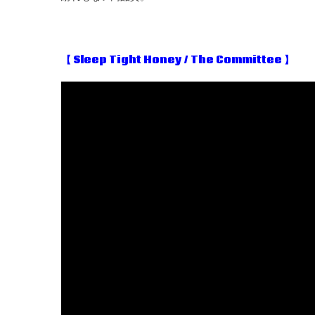
【
Sleep Tight Honey / The Committee 】