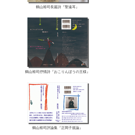
鶴山裕司長篇詩『聖遠耳』
鶴山裕司抒情詩『おこりんぼうの王様』
鶴山裕司評論集『正岡子規論』