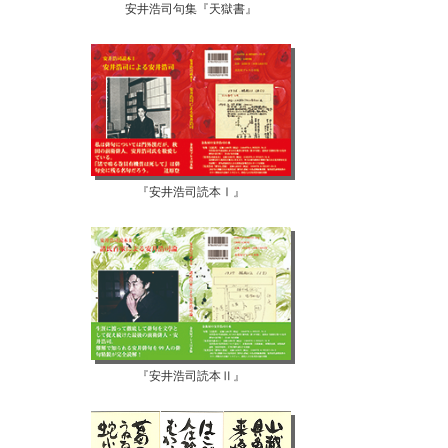
安井浩司句集『天獄書』
『安井浩司読本Ⅰ』
『安井浩司読本Ⅱ』