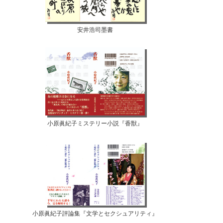
安井浩司墨書
小原眞紀子ミステリー小説『香獣』
小原眞紀子評論集『文学とセクシュアリティ』