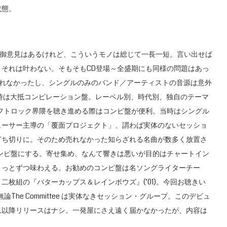
状態。
々御意見はあるけれど、こういうモノは総じて一長一短。言い出せば
それは叶わない。そもそもCD登場～全盛期にも同様の問題はあっ
化されなかったし、シングルのみのバンド／アーティストの音源は意外
る時は大抵コンピレーション盤。レーベル別、時代別、独自のテーマ
ソフトロック界隈を聴き進める際はコンピ盤が便利。当時はシングル
ューサー主導の「覆面プロジェクト」、謂わば実体のないセッショ
打ち切りに。そのため売れなかった知らざれる名曲が数多く放置さ
ンピ盤にする。寄せ集め、なんて響きは悪いが目的はチャートイン
ょっとずつ味わえる。お勧めのコンピ盤は名ソングライターチー
枚組の『バターカップス＆レインボウズ』(’01)。今回お聴きい
た逸品。無論The Committee は実体なきセッション・グループ。このデビュ
れ以降リリースはナシ。一発屋にさえ遠く届かなかったが、内容は