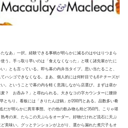
たなあ」一択。経験できる事柄が明らかに減るのはやはりつまら
を使う。手っ取り早いのは「食えなくなった」と嘆く諸先輩がたに
いい」とも言っている。即ち幕の内弁当タイプ。思い当たること、
れてハシゴできなくなる。まあ、個人的には何軒目でも6Ｐチーズが
ない。ということで幕の内を軽く意識しながら店選び。まずは昼か
蕎麦？ お呑み？」と尋ねられる。大きなコの字カウンターに腰掛
早とちり。看板には「きりたんぽ鍋」が200円とある。品数多い肴
迄だが明らかに異常事態。その他の飲み物も殆ど350円。こりゃ堪
。熟考の末、たらこの天ぷらをオーダー。好物だけれど流石に天ぷ
ほど美味い。グッとテンションが上がり、選から漏れた煮穴子もオ