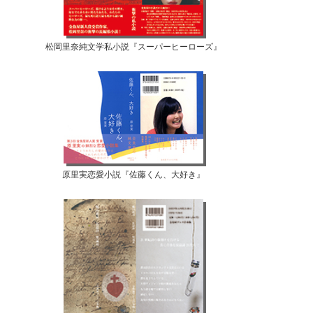
松岡里奈純文学私小説『スーパーヒーローズ』
原里実恋愛小説『佐藤くん、大好き』