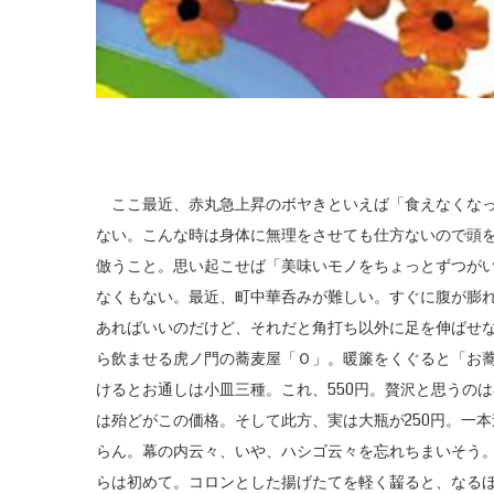
ここ最近、赤丸急上昇のボヤきといえば「食えなくなっ
ない。こんな時は身体に無理をさせても仕方ないので頭
倣うこと。思い起こせば「美味いモノをちょっとずつが
なくもない。最近、町中華呑みが難しい。すぐに腹が膨
あればいいのだけど、それだと角打ち以外に足を伸ばせ
ら飲ませる虎ノ門の蕎麦屋「Ｏ」。暖簾をくぐると「お
けるとお通しは小皿三種。これ、550円。贅沢と思うのは
は殆どがこの価格。そして此方、実は大瓶が250円。一本
らん。幕の内云々、いや、ハシゴ云々を忘れちまいそう
らは初めて。コロンとした揚げたてを軽く齧ると、なる