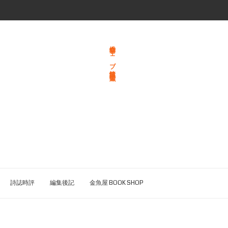
総合文学ウェブ情報誌 文学金魚
詩誌時評
編集後記
金魚屋 BOOK SHOP