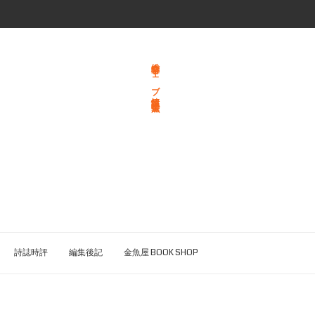
総合文学ウェブ情報誌 文学金魚
詩誌時評
編集後記
金魚屋 BOOK SHOP