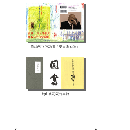
鶴山裕司評論集『夏目漱石論』
鶴山裕司既刊書籍