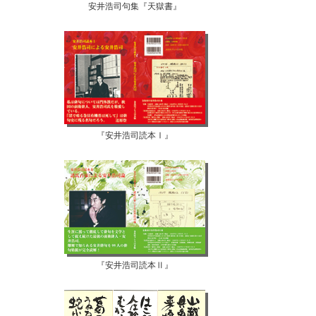
安井浩司句集『天獄書』
『安井浩司読本Ⅰ』
『安井浩司読本Ⅱ』