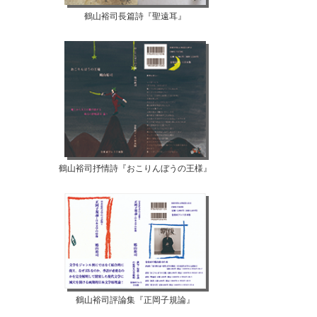
鶴山裕司長篇詩『聖遠耳』
鶴山裕司抒情詩『おこりんぼうの王様』
鶴山裕司評論集『正岡子規論』