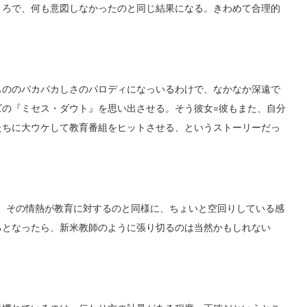
ころで、何も意図しなかったのと同じ結果になる。きわめて合理的
ののバカバカしさのパロディになっいるわけで、なかなか深遠で
ズの『ミセス・ダウト』を思い出させる。そう彼女=彼もまた、自分
たちに大ウケして教育番組をヒットさせる、というストーリーだっ
えば、その情熱が教育に対するのと同様に、ちょいと空回りしている感
るとなったら、新米教師のように張り切るのは当然かもしれない