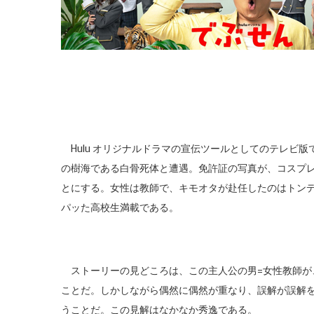
Hulu オリジナルドラマの宣伝ツールとしてのテレビ
の樹海である白骨死体と遭遇。免許証の写真が、コスプ
とにする。女性は教師で、キモオタが赴任したのはトン
パッた高校生満載である。
ストーリーの見どころは、この主人公の男=女性教師が
ことだ。しかしながら偶然に偶然が重なり、誤解が誤解
うことだ。この見解はなかなか秀逸である。