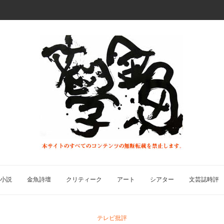
小説
金魚詩壇
クリティーク
アート
シアター
文芸誌時評
テレビ批評