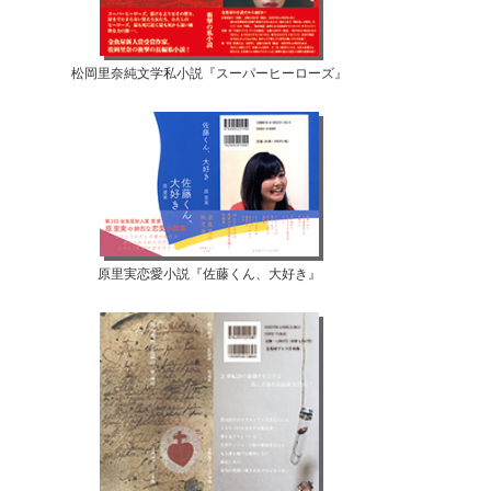
松岡里奈純文学私小説『スーパーヒーローズ』
原里実恋愛小説『佐藤くん、大好き』