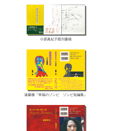
小原眞紀子既刊書籍
遠藤徹『幸福のゾンビ ゾンビ短編集』