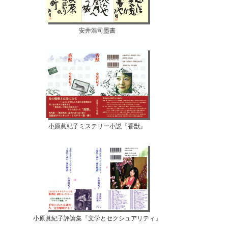
安井浩司墨書
小原眞紀子ミステリー小説『香獣』
小原眞紀子評論集『文学とセクシュアリティ』