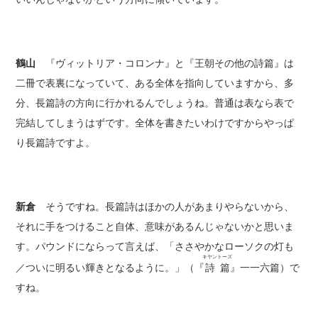
鶴山
『ヴィットリア・コロンナ』と『王朝その他の詩篇』は
二冊で表裏になっていて、ある全体を指向していますから、多
分、長篇詩の方向に行かれるんでしょうね。普通は表なら表で
完結してしまうはずです。全体を書きたいわけですからやっぱ
り長篇詩ですよ。
新倉
そうですね。長篇詩はほかの人があまりやらないから、
それに手をつけること自体、意味があるんじゃないかと思いま
す。パウンドにならって言えば、「ささやかなローソクの灯も
キヤントーズ
／ついに明るい輝きとなるように。」（『
詩篇
』一一六篇）で
すね。