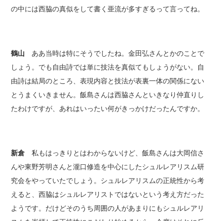
の中には西脇の真似をして書く亜流が多すぎるって言ってね。
鶴山
ああ当時は特にそうでしたね。金田弘さんとかのことで
しょう。でも自由詩では単に技法を真似てもしょうがない。自
由詩は結局のところ、表現内容と技法が表裏一体の関係にない
とうまくいきません。飯島さんは西脇さんといきなり仲直りし
たわけですが、あれはいったい何がきっかけだったんですか。
新倉
私もはっきりとはわからないけど、飯島さんは大岡信さ
んや東野芳明さんと瀧口修造を中心にしたシュルレアリスム研
究会をやっていたでしょう。シュルレアリスムの正統性から考
えると、西脇はシュルレアリストではないという考え方だった
ようです。だけどそのうち周囲の人があまりにもシュルレアリ