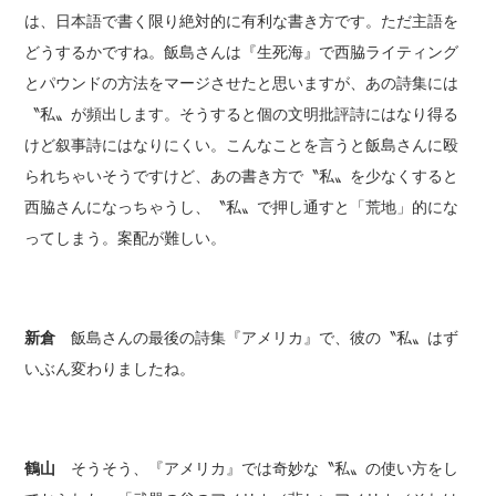
は、日本語で書く限り絶対的に有利な書き方です。ただ主語を
どうするかですね。飯島さんは『生死海』で西脇ライティング
とパウンドの方法をマージさせたと思いますが、あの詩集には
〝私〟が頻出します。そうすると個の文明批評詩にはなり得る
けど叙事詩にはなりにくい。こんなことを言うと飯島さんに殴
られちゃいそうですけど、あの書き方で〝私〟を少なくすると
西脇さんになっちゃうし、〝私〟で押し通すと「荒地」的にな
ってしまう。案配が難しい。
新倉
飯島さんの最後の詩集『アメリカ』で、彼の〝私〟はず
いぶん変わりましたね。
鶴山
そうそう、『アメリカ』では奇妙な〝私〟の使い方をし