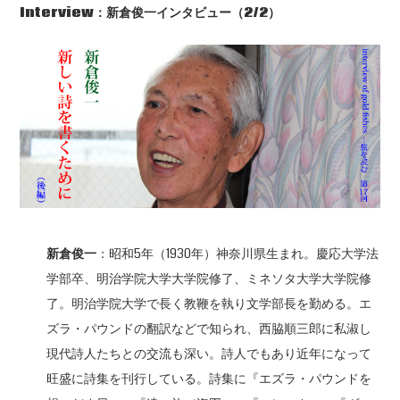
Interview
：新倉俊一インタビュー（2
/2
）
新倉俊一
：昭和5年（1930年）神奈川県生まれ。慶応大学法
学部卒、明治学院大学大学院修了、ミネソタ大学大学院修
了。明治学院大学で長く教鞭を執り文学部長を勤める。エ
ズラ・パウンドの翻訳などで知られ、西脇順三郎に私淑し
現代詩人たちとの交流も深い。詩人でもあり近年になって
旺盛に詩集を刊行している。詩集に『エズラ・パウンドを