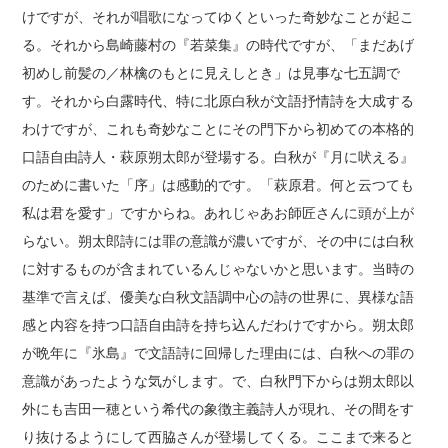
けですが、それが唱歌になってゆくといった奇妙なことが起こ
る。それから島崎藤村の『若菜集』の時代ですが、「まだあげ
初めし前髪の／林檎のもとに見えしとき」は見事な七五調で
す。それから白露時代、特に北原白秋が文語抒情詩を大成する
わけですが、これも奇妙なことにその門下から初めての本格的
口語自由詩人・萩原朔太郎が登場する。白秋が『月に吠える』
のために書いた「序」は感動的です。「萩原君。何と云つても
私は君を愛す」ですからね。あれじゃあお師匠さんに頭が上が
らない。朔太郎詩には罪の意識が濃いですが、その中には白秋
に対するものが含まれているんじゃないかと思います。当時の
基準で言えば、優美な白秋文語調中心の詩の世界に、異様な語
感と内容を持つ口語自由詩を持ち込んだわけですから。朔太郎
が晩年に『氷島』で文語詩に回帰した理由には、白秋への罪の
意識があったような気がします。で、白秋門下からは朔太郎以
外にも吉田一穂という希代の象徴主義詩人が現れ、その間をす
り抜けるようにして西脇さんが登場してくる。ここまで来ると