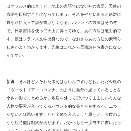
はマラルメ的に言うと、地上の言語ではない神の言語、天使の
言語を目指すことになってしまう。それをやり始めると絶対に
袋小路に入って詩が書けなくなる。パウンドの方法はその逆
で、日常言語を使って天上に昇ってゆく。あの方法は魅力的で
す。僕はフランス文学出身なので、なおさらあの方法の素晴ら
しさがよくわかります。先生はこれから長篇詩をお書きになる
んですか。
新倉
それほど大それた考えはないんですけどね。ただ今度の
『ヴィットリア・コロンナ』のように自分の思っていることを
小さい形でまとめるか、敷居を外して思いつくままにいろんな
人物や要素が入ってくるパウンド的な書き方をするか、二つし
かないとは思います。ただ全体を入れようと思うと、今度のよ
うな短詩型は制約があります。だからもう一度自由に書いたら
いいんじゃないかという方向に傾いています。