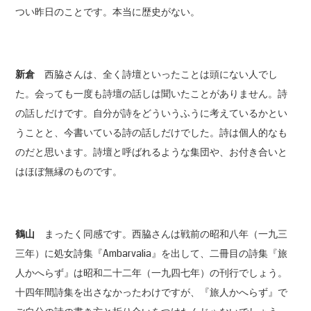
つい昨日のことです。本当に歴史がない。
新倉
西脇さんは、全く詩壇といったことは頭にない人でし
た。会っても一度も詩壇の話しは聞いたことがありません。詩
の話しだけです。自分が詩をどういうふうに考えているかとい
うことと、今書いている詩の話しだけでした。詩は個人的なも
のだと思います。詩壇と呼ばれるような集団や、お付き合いと
はほぼ無縁のものです。
鶴山
まったく同感です。西脇さんは戦前の昭和八年（一九三
三年）に処女詩集『Ambarvalia』を出して、二冊目の詩集『旅
人かへらず』は昭和二十二年（一九四七年）の刊行でしょう。
十四年間詩集を出さなかったわけですが、『旅人かへらず』で