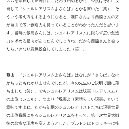
スムを崇拝して正統性にこだわり始めるから、今度はそれに反
発して『シュルレアリスムよさらば』とかを書いた（笑）。そ
ういう考え方をするようになると、瀧口さんより西脇さんの方
が自由で広い創造力を持っていることがわかったんだと思いま
す。当時の飯島さんには、シュルレアリスムに限らず広い創造
力を求める指向があったんでしょうね。だから西脇さんと会っ
たらいきなり意気投合してしまった（笑）。
鶴山
『シュルレアリスムよさらば』はなにが「さらば」なの
かちっともわかりませんでしたが、今の先生のご説明で腑に落
ちました（笑）。でもシュルレアリスムは現実（レアリスム）
の上位（シュル）、つまり〝現実より素晴らしい現実〟という
意味ですよね。だから初期のシュルレアリストたちは現実世界
の上位審級にあるシュルレアリスムをもって、第一次世界大戦
後の悲惨な現実を変えようとした。ブルトンはトロッキーに接