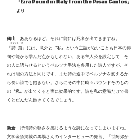
『Ezra Pound in Italy from the Pisan Cantos
』
より
鶴山
ああなるほど。それに能には死者が出てきますね。
キヤントーズ
『
詩篇
』には、意外と〝私〟という主語がないことも日本の俳
句や能から学んだ点かもしれない。ある主人公を設定して、そ
の人に語らせるというペルソナ手法を多用した詩人ですが、そ
れは能の方法と同じです。また詩の途中でペルソナを変えるか
ら長い詩でも飽きない。さらにその中に時々パウンドそのもの
の〝私〟が出てくると実に効果的です。詩を私の意識だけで書
くとだんだん飽きてくるでしょう。
新倉
抒情詩の狭さを感じるような詩になってしまいますね。
文学金魚掲載の馬場さんのインタービューの発言、「世阿弥が