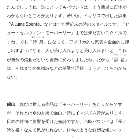
たんでしょうね。誰にとってもパウンドは、そう簡単に正体が
わからないところがあります。若い頃、イギリスで出した詩集
〝A Lume Spento〟などは十九世紀末の詩のスタイルです。『ヒ
ュー・セルウィン・モーバーリー』までは未だ古いスタイルで
キヤントーズ
すね。でも『
詩篇
』になって、アメリカ的な気質を全面的に押
し出すようになる。人が受け入れようと受け入れまいと、これ
キヤントーズ
が自分の信念だという姿勢に変わりましたね。だから『
詩篇
』
は、それまでの象徴詩などの基準で理解しようとしてもわから
ない。
鶴山
読むに耐える作品は『モーバーリー』あたりからです
が、それとは別の系統で面白い詩にイマジズム詩があります。
日本の俳句に影響を受けた短詩ですが、当時パウンドは「長い
詩を書くなんて気が知れない、俳句のような鮮烈な短いイメー