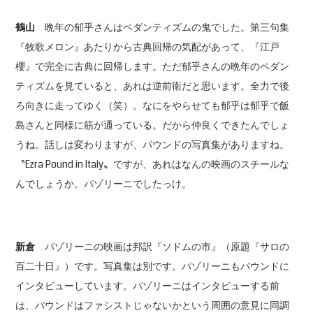
鶴山
晩年の郁乎さんはペダンティズムの鬼でした。第三句集
『牧歌メロン』あたりから古典回帰の気配があって、『江戸
櫻』で完全に古典に回帰します。ただ郁乎さんの晩年のペダン
ティズムを見ていると、あれは逆前衛だと思います。全力で後
ろ向きに走ってゆく（笑）。なにをやらせても郁乎は郁乎で飯
島さんと同様に筋が通っている。だから仲良くできたんでしょ
うね。話しは変わりますが、パウンドの写真集がありますね。
〝Ezra Pound in Italy〟ですが、あれはなんの映画のスチールな
んでしょうか。パゾリーニでしたっけ。
新倉
パゾリーニの映画は邦訳『ソドムの市』（原題『サロの
百二十日』）です。写真集は別です。パゾリーニもパウンドに
インタビューしています。パゾリーニはインタビューする前
は、パウンドはファシストじゃないかという周囲の意見に同調