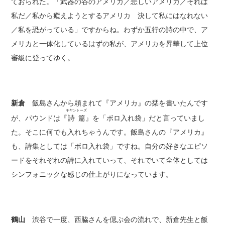
ておられた。「武器の谷のアメリカ／悲しいアメリカ／それは
私だ／私から癒えようとするアメリカ 決して私にはなれない
／私を恐がっている」ですからね。わずか五行の詩の中で、ア
メリカと一体化しているはずの私が、アメリカを昇華して上位
審級に登ってゆく。
新倉
飯島さんから頼まれて『アメリカ』の栞を書いたんです
キヤントーズ
が、パウンドは『
詩篇
』を「ボロ入れ袋」だと言っていまし
た。そこに何でも入れちゃうんです。飯島さんの『アメリカ』
も、詩集としては「ボロ入れ袋」ですね。自分の好きなエピソ
ードをそれぞれの詩に入れていって、それでいて全体としては
シンフォニックな感じの仕上がりになっています。
鶴山
渋谷で一度、西脇さんを偲ぶ会の流れで、新倉先生と飯