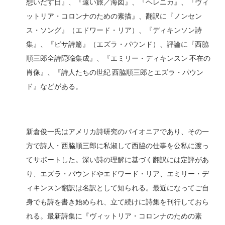
想いだす日』、『遠い旅／海図』、『ヘレニカ』、『ヴィ
ットリア・コロンナのための素描』、翻訳に『ノンセン
ス・ソング』（エドワード・リア）、『ディキンソン詩
集』、『ピサ詩篇』（エズラ・パウンド）、評論に『西脇
順三郎全詩隠喩集成』、『エミリー・ディキンスン 不在の
肖像』、『詩人たちの世紀 西脇順三郎とエズラ・パウン
ド』などがある。
新倉俊一氏はアメリカ詩研究のパイオニアであり、その一
方で詩人・西脇順三郎に私淑して西脇の仕事を公私に渡っ
てサポートした。深い詩の理解に基づく翻訳には定評があ
り、エズラ・パウンドやエドワード・リア、エミリー・デ
ィキンスン翻訳は名訳として知られる。最近になってご自
身でも詩を書き始められ、立て続けに詩集を刊行しておら
れる。最新詩集に『ヴィットリア・コロンナのための素