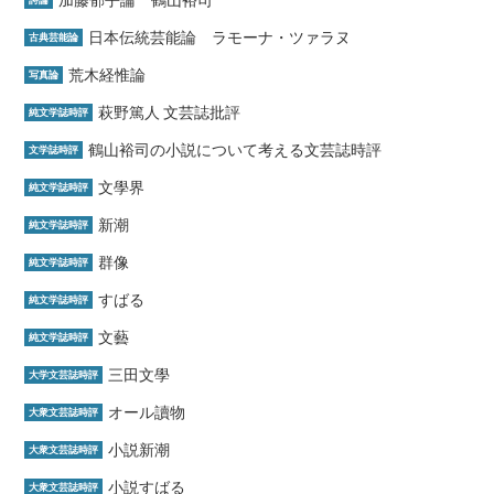
加藤郁乎論 鶴山裕司
詩論
日本伝統芸能論 ラモーナ・ツァラヌ
古典芸能論
荒木経惟論
写真論
萩野篤人 文芸誌批評
純文学誌時評
鶴山裕司の小説について考える文芸誌時評
文学誌時評
文學界
純文学誌時評
新潮
純文学誌時評
群像
純文学誌時評
すばる
純文学誌時評
文藝
純文学誌時評
三田文學
大学文芸誌時評
オール讀物
大衆文芸誌時評
小説新潮
大衆文芸誌時評
小説すばる
大衆文芸誌時評