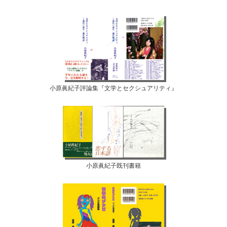
小原眞紀子評論集『文学とセクシュアリティ』
小原眞紀子既刊書籍