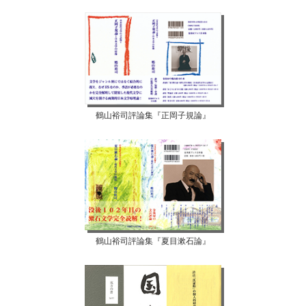
鶴山裕司評論集『正岡子規論』
鶴山裕司評論集『夏目漱石論』