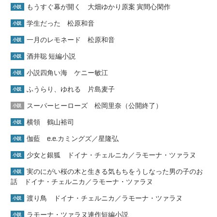
もうすぐ幕が開く 大畑ゆかり原案 寅間心閑作
小説
学生だった 松原和音
小説
一月のレモネード 松原和音
小説
酒井聡 短編小説
小説
小説四角い海 ケニー敏江
小説
ふうらり、ゆれる 片島麦子
小説
スーパーヒーローズ 松岡里奈（公開終了）
小説
横領 鶴山裕司
小説
伽藍 e.e.カミングズ／星隆弘
小説
少女と銀狐 ドイナ・チェルニカ／ラモーナ・ツァラヌ
小説
実のにがい桜の木と生きる気もちをうしなった男の子のお
小説
話 ドイナ・チェルニカ／ラモーナ・ツァラヌ
渡り鳥 ドイナ・チェルニカ／ラモーナ・ツァラヌ
小説
ラモーナ・ツァラヌ連作短編小説
小説