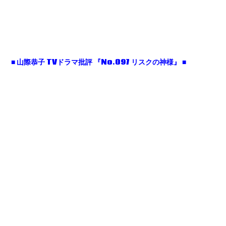
■
山際恭子 TV
ドラマ批評
『No.097
リスクの神様』 ■