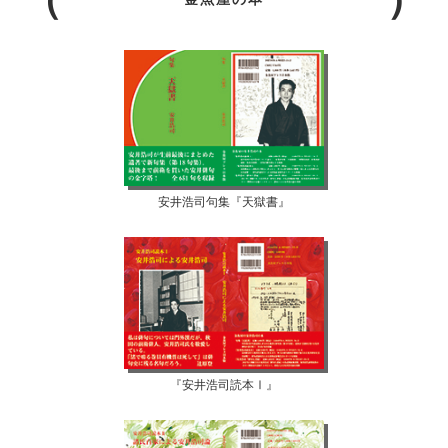
安井浩司句集『天獄書』
『安井浩司読本Ⅰ』