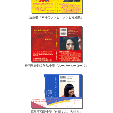
遠藤徹『幸福のゾンビ ゾンビ短編集』
松岡里奈純文学私小説『スーパーヒーローズ』
原里実恋愛小説『佐藤くん、大好き』