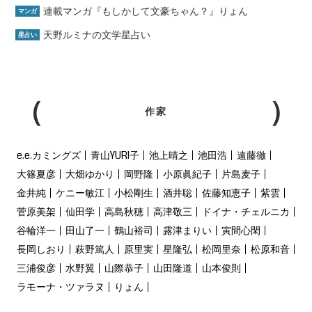
連載マンガ『もしかして文豪ちゃん？』りょん
マンガ
天野ルミナの文学星占い
星占い
作家
e.e.カミングズ
青山YURI子
池上晴之
池田浩
遠藤徹
大篠夏彦
大畑ゆかり
岡野隆
小原眞紀子
片島麦子
金井純
ケニー敏江
小松剛生
酒井聡
佐藤知恵子
紫雲
菅原美架
仙田学
高島秋穂
高津敬三
ドイナ・チェルニカ
谷輪洋一
田山了一
鶴山裕司
露津まりい
寅間心閑
長岡しおり
萩野篤人
原里実
星隆弘
松岡里奈
松原和音
三浦俊彦
水野翼
山際恭子
山田隆道
山本俊則
ラモーナ・ツァラヌ
りょん