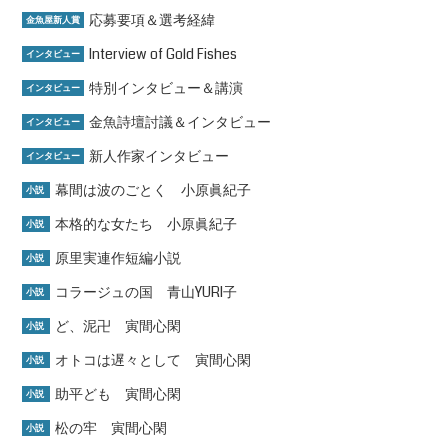
応募要項＆選考経緯
金魚屋新人賞
Interview of Gold Fishes
インタビュー
特別インタビュー＆講演
インタビュー
金魚詩壇討議＆インタビュー
インタビュー
新人作家インタビュー
インタビュー
幕間は波のごとく 小原眞紀子
小説
本格的な女たち 小原眞紀子
小説
原里実連作短編小説
小説
コラージュの国 青山YURI子
小説
ど、泥卍 寅間心閑
小説
オトコは遅々として 寅間心閑
小説
助平ども 寅間心閑
小説
松の牢 寅間心閑
小説