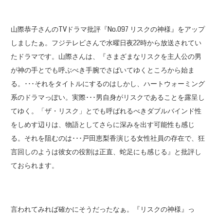
山際恭子さんのTVドラマ批評『No.097 リスクの神様』をアップ
しましたぁ。フジテレビさんで水曜日夜22時から放送されてい
たドラマです。山際さんは、『さまざまなリスクを主人公の男
が神の手とでも呼ぶべき手腕でさばいてゆくところから始ま
る。･･･それをタイトルにするのはしかし、ハートウォーミング
系のドラマっぽい。実際･･･男自身がリスクであることを露呈し
てゆく。「ザ・リスク」とでも呼ばれるべきダブルバインド性
をしめす辺りは、物語としてさらに深みを出す可能性も感じ
る。それを阻むのは･･･戸田恵梨香演じる女性社員の存在で、狂
言回しのようは彼女の役割は正直、蛇足にも感じる』と批評し
ておられます。
言われてみれば確かにそうだったなぁ。『リスクの神様』っ