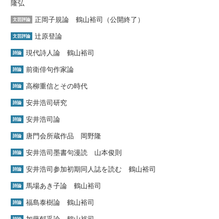
隆弘
正岡子規論 鶴山裕司（公開終了）
文芸評論
辻原登論
文芸評論
現代詩人論 鶴山裕司
詩論
前衛俳句作家論
詩論
高柳重信とその時代
詩論
安井浩司研究
詩論
安井浩司論
詩論
唐門会所蔵作品 岡野隆
詩論
安井浩司墨書句漫読 山本俊則
詩論
安井浩司参加初期同人誌を読む 鶴山裕司
詩論
馬場あき子論 鶴山裕司
詩論
福島泰樹論 鶴山裕司
詩論