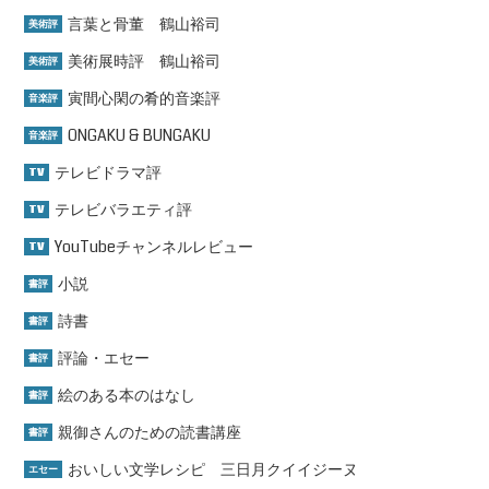
言葉と骨董 鶴山裕司
美術評
美術展時評 鶴山裕司
美術評
寅間心閑の肴的音楽評
音楽評
ONGAKU & BUNGAKU
音楽評
テレビドラマ評
TV
テレビバラエティ評
TV
YouTubeチャンネルレビュー
TV
小説
書評
詩書
書評
評論・エセー
書評
絵のある本のはなし
書評
親御さんのための読書講座
書評
おいしい文学レシピ 三日月クイイジーヌ
エセー