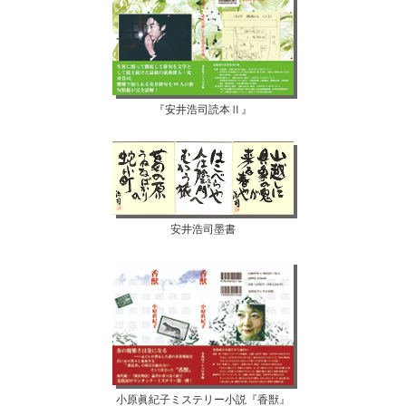
『安井浩司読本Ⅱ』
安井浩司墨書
小原眞紀子ミステリー小説『香獣』