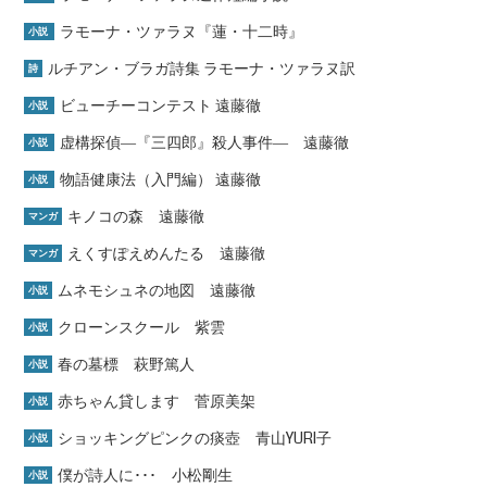
ラモーナ・ツァラヌ『蓮・十二時』
小説
ルチアン・ブラガ詩集 ラモーナ・ツァラヌ訳
詩
ビューチーコンテスト 遠藤徹
小説
虚構探偵―『三四郎』殺人事件― 遠藤徹
小説
物語健康法（入門編） 遠藤徹
小説
キノコの森 遠藤徹
マンガ
えくすぽえめんたる 遠藤徹
マンガ
ムネモシュネの地図 遠藤徹
小説
クローンスクール 紫雲
小説
春の墓標 萩野篤人
小説
赤ちゃん貸します 菅原美架
小説
ショッキングピンクの痰壺 青山YURI子
小説
僕が詩人に･･･ 小松剛生
小説