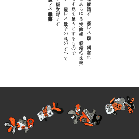
金魚屋プレス日本版代表 齋藤都
。
私達の
故郷は
日本語で
す
。
金魚屋プ
レ
ス
日本版は
、
日本語で
書か
れ
る
あ
ら
ゆ
る
文学の
方向を
見極め
、
私達の
精神の
行く
末を
照
ら
す
光り
を
見出そ
う
と
す
る
も
の
で
す
。
金魚屋プ
レ
ス
日本版は
そ
の
光り
の
す
べ
て
を
広義の
文学と
呼び
ま
す