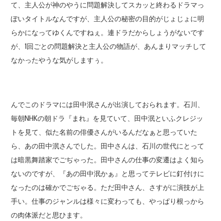
て、主人公が神のやうに問題解決してスカッと終わるドラマっ
ぽいタイトルなんですが、主人公の秘密の目的がじょじょに明
らかになってゆくんですねぇ。連ドラだからしょうがないです
が、1回ごとの問題解決と主人公の物語が、あんまりマッチして
なかったやうな気がしますぅ。
んでこのドラマには田中泯さんが出演しておられます。石川、
毎朝NHKの朝ドラ『まれ』を見ていて、田中泯といふクレジッ
トを見て、似た名前の俳優さんがいるんだなぁと思っていた
ら、あの田中泯さんでした。田中さんは、石川の世代にとって
は暗黒舞踏家でごぢゃった。田中さんの仕事の変遷はよく知ら
ないのですが、『あの田中泯かぁ』と思ってテレビに釘付けに
なったのは確かでごぢゃる。ただ田中さん、さすがに演技が上
手い。仕事のジャンルは様々に変わっても、やっぱり根っから
の肉体派だと思ひます。