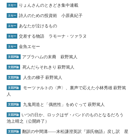
りょんさんのときどき集中連載
エセー
詩人のための投資術 小原眞紀子
エセー
あなたが泣けるもの
エセー
交差する物語 ラモーナ・ツァラヌ
エセー
金魚エセー
エセー
アブラハムの末裔 萩野篤人
文芸評論
死んだらそれきり 萩野篤人
文芸評論
人生の梯子 萩野篤人
文芸評論
モーツァルトの〈声〉、裏声で応えた小林秀雄 萩野篤
文芸評論
人
九鬼周造と「偶然性」をめぐって 萩野篤人
文芸評論
いつの日か、ロックはザ・バンドのものとなるだろう
文芸評論
池上晴之（公開終了）
翻訳の中間溝――末松謙澄英訳『源氏物語』戻し訳 星
文芸評論