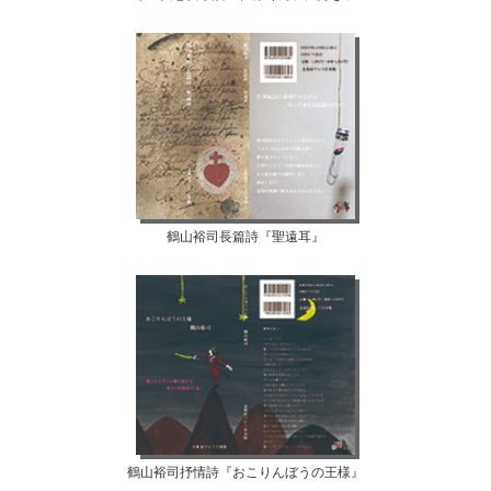
鶴山裕司長篇詩『聖遠耳』
鶴山裕司抒情詩『おこりんぼうの王様』