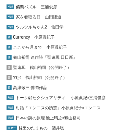
偏態パズル 三浦俊彦
小説
家を看取る日 山田隆道
小説
ツルツルちゃん2 仙田学
小説
Currency 小原眞紀子
詩
ここから月まで 小原眞紀子
詩
鶴山裕司 連作詩『聖遠耳 日日新』
詩
聖遠耳 鶴山裕司（公開終了）
詩
羽沢 鶴山裕司（公開終了）
詩
高津敬三 俳句作品
詩
トーク@セクシュアリティ― 小原眞紀×三浦俊彦
対話
対話『エンニスの誘惑』小原眞紀子×エンニス
対話
日本の詩の原理 池上晴之×鶴山裕司
対話
貧乏のたまもの 酒井聡
エセー