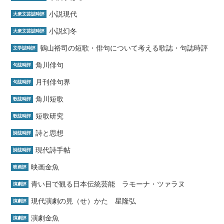
小説現代
大衆文芸誌時評
小説幻冬
大衆文芸誌時評
鶴山裕司の短歌・俳句について考える歌誌・句誌時評
文学誌時評
角川俳句
句誌時評
月刊俳句界
句誌時評
角川短歌
歌誌時評
短歌研究
歌誌時評
詩と思想
詩誌時評
現代詩手帖
詩誌時評
映画金魚
映画評
青い目で観る日本伝統芸能 ラモーナ・ツァラヌ
演劇評
現代演劇の見（せ）かた 星隆弘
演劇評
演劇金魚
演劇評