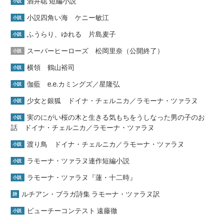
酒井聡 短編小説
小説
小説四角い海 ケニー敏江
小説
ふうらり、ゆれる 片島麦子
小説
スーパーヒーローズ 松岡里奈（公開終了）
小説
横領 鶴山裕司
小説
伽藍 e.e.カミングズ／星隆弘
小説
少女と銀狐 ドイナ・チェルニカ／ラモーナ・ツァラヌ
小説
実のにがい桜の木と生きる気もちをうしなった男の子のお
小説
話 ドイナ・チェルニカ／ラモーナ・ツァラヌ
渡り鳥 ドイナ・チェルニカ／ラモーナ・ツァラヌ
小説
ラモーナ・ツァラヌ連作短編小説
小説
ラモーナ・ツァラヌ『蓮・十二時』
小説
ルチアン・ブラガ詩集 ラモーナ・ツァラヌ訳
詩
ビューチーコンテスト 遠藤徹
小説