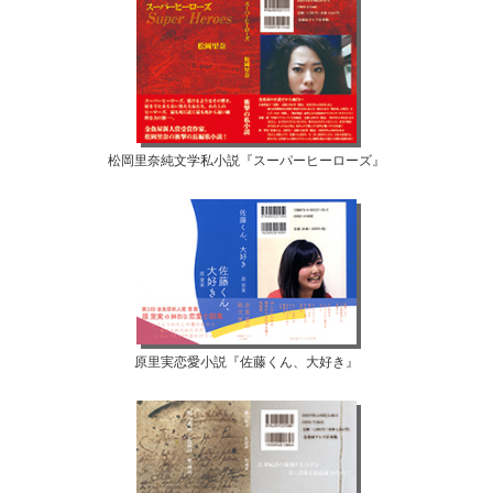
松岡里奈純文学私小説『スーパーヒーローズ』
原里実恋愛小説『佐藤くん、大好き』