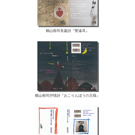
鶴山裕司長篇詩『聖遠耳』
鶴山裕司抒情詩『おこりんぼうの王様』