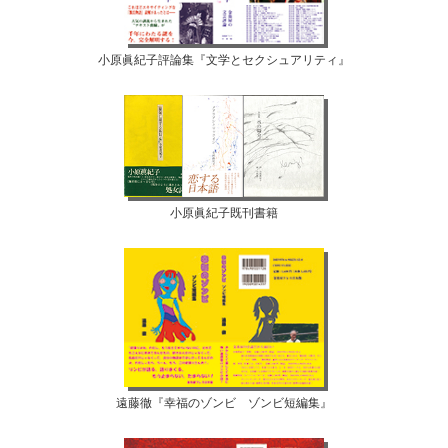
小原眞紀子評論集『文学とセクシュアリティ』
小原眞紀子既刊書籍
遠藤徹『幸福のゾンビ ゾンビ短編集』