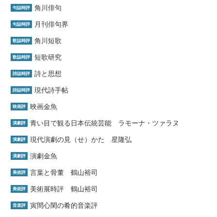
角川俳句
句誌時評
月刊俳句界
句誌時評
角川短歌
歌誌時評
短歌研究
歌誌時評
詩と思想
詩誌時評
現代詩手帖
詩誌時評
映画金魚
映画評
青い目で観る日本伝統芸能 ラモーナ・ツァラヌ
演劇評
現代演劇の見（せ）かた 星隆弘
演劇評
演劇金魚
演劇評
言葉と骨董 鶴山裕司
美術評
美術展時評 鶴山裕司
美術評
寅間心閑の肴的音楽評
音楽評