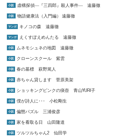
虚構探偵―『三四郎』殺人事件― 遠藤徹
小説
物語健康法（入門編） 遠藤徹
小説
キノコの森 遠藤徹
マンガ
えくすぽえめんたる 遠藤徹
マンガ
ムネモシュネの地図 遠藤徹
小説
クローンスクール 紫雲
小説
春の墓標 萩野篤人
小説
赤ちゃん貸します 菅原美架
小説
ショッキングピンクの痰壺 青山YURI子
小説
僕が詩人に･･･ 小松剛生
小説
偏態パズル 三浦俊彦
小説
家を看取る日 山田隆道
小説
ツルツルちゃん2 仙田学
小説