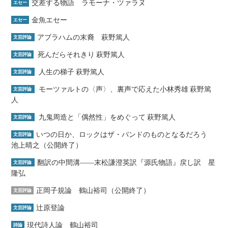
交差する物語 ラモーナ・ツァラヌ
エセー
金魚エセー
エセー
アブラハムの末裔 萩野篤人
文芸評論
死んだらそれきり 萩野篤人
文芸評論
人生の梯子 萩野篤人
文芸評論
モーツァルトの〈声〉、裏声で応えた小林秀雄 萩野篤
文芸評論
人
九鬼周造と「偶然性」をめぐって 萩野篤人
文芸評論
いつの日か、ロックはザ・バンドのものとなるだろう
文芸評論
池上晴之（公開終了）
翻訳の中間溝――末松謙澄英訳『源氏物語』戻し訳 星
文芸評論
隆弘
正岡子規論 鶴山裕司（公開終了）
文芸評論
辻原登論
文芸評論
現代詩人論 鶴山裕司
詩論