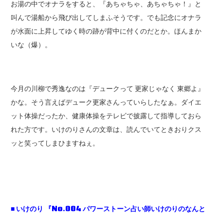
お湯の中でオナラをすると、『あちゃちゃ、あちゃちゃ！』と
叫んで湯船から飛び出してしまふそうです。でも記念にオナラ
が水面に上昇してゆく時の跡が背中に付くのだとか。ほんまか
いな（爆）。
今月の川柳で秀逸なのは『デュークって 更家じゃなく 東郷よ』
かな。そう言えばデューク更家さんっていらしたなぁ。ダイエ
ット体操だったか、健康体操をテレビで披露して指導しておら
れた方です。いけのりさんの文章は、読んでいてときおりクス
ッと笑ってしまひますねぇ。
■
いけのり
『No.004
パワーストーン占い師いけのりのなんと