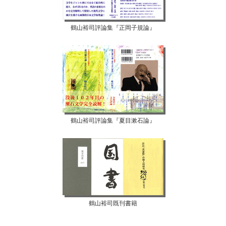
鶴山裕司評論集『正岡子規論』
鶴山裕司評論集『夏目漱石論』
鶴山裕司既刊書籍