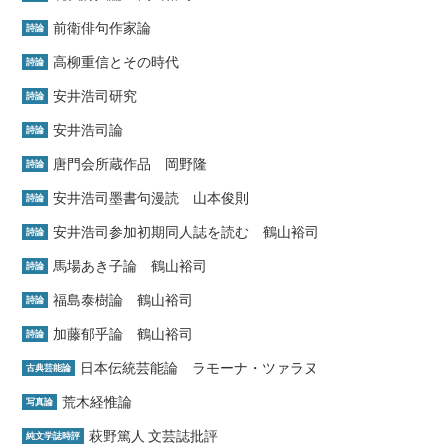
前衛俳句作家論
詩論
高柳重信とその時代
詩論
安井浩司研究
詩論
安井浩司論
詩論
唐門会所蔵作品 岡野隆
詩論
安井浩司墨書句漫読 山本俊則
詩論
安井浩司参加初期同人誌を読む 鶴山裕司
詩論
馬場あき子論 鶴山裕司
詩論
福島泰樹論 鶴山裕司
詩論
加藤郁乎論 鶴山裕司
詩論
日本伝統芸能論 ラモーナ・ツァラヌ
古典芸能論
荒木経惟論
写真論
萩野篤人 文芸誌批評
純文学誌時評