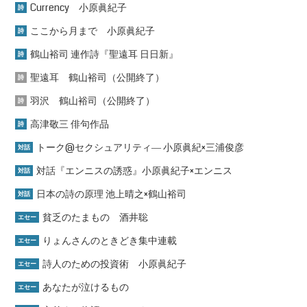
Currency 小原眞紀子
詩
ここから月まで 小原眞紀子
詩
鶴山裕司 連作詩『聖遠耳 日日新』
詩
聖遠耳 鶴山裕司（公開終了）
詩
羽沢 鶴山裕司（公開終了）
詩
高津敬三 俳句作品
詩
トーク@セクシュアリティ― 小原眞紀×三浦俊彦
対話
対話『エンニスの誘惑』小原眞紀子×エンニス
対話
日本の詩の原理 池上晴之×鶴山裕司
対話
貧乏のたまもの 酒井聡
エセー
りょんさんのときどき集中連載
エセー
詩人のための投資術 小原眞紀子
エセー
あなたが泣けるもの
エセー