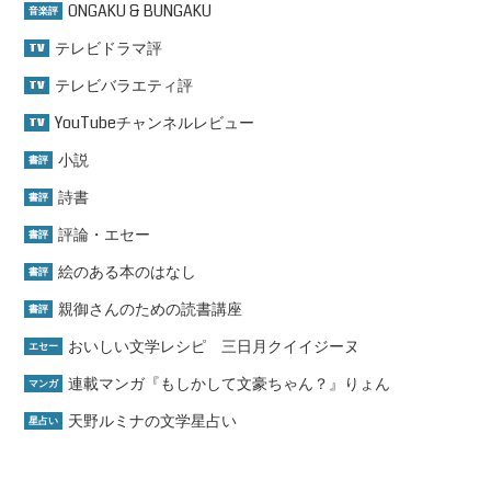
ONGAKU & BUNGAKU
音楽評
テレビドラマ評
TV
テレビバラエティ評
TV
YouTubeチャンネルレビュー
TV
小説
書評
詩書
書評
評論・エセー
書評
絵のある本のはなし
書評
親御さんのための読書講座
書評
おいしい文学レシピ 三日月クイイジーヌ
エセー
連載マンガ『もしかして文豪ちゃん？』りょん
マンガ
天野ルミナの文学星占い
星占い