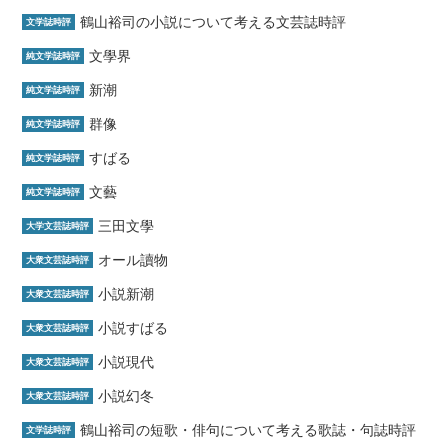
鶴山裕司の小説について考える文芸誌時評
文学誌時評
文學界
純文学誌時評
新潮
純文学誌時評
群像
純文学誌時評
すばる
純文学誌時評
文藝
純文学誌時評
三田文學
大学文芸誌時評
オール讀物
大衆文芸誌時評
小説新潮
大衆文芸誌時評
小説すばる
大衆文芸誌時評
小説現代
大衆文芸誌時評
小説幻冬
大衆文芸誌時評
鶴山裕司の短歌・俳句について考える歌誌・句誌時評
文学誌時評