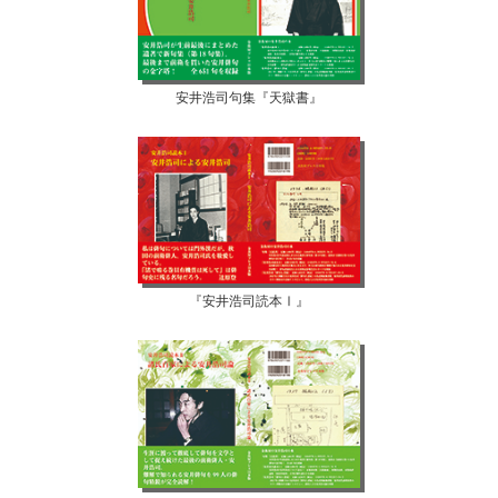
安井浩司句集『天獄書』
『安井浩司読本Ⅰ』