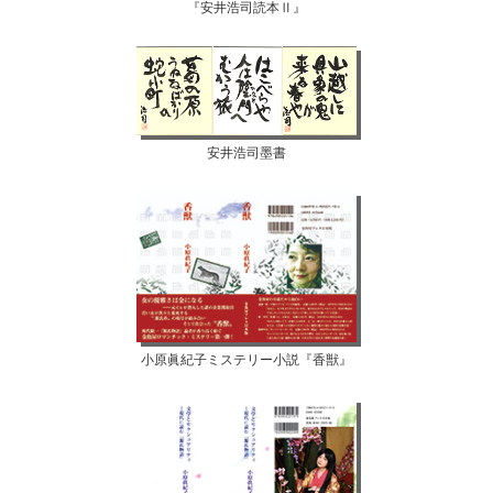
『安井浩司読本Ⅱ』
安井浩司墨書
小原眞紀子ミステリー小説『香獣』