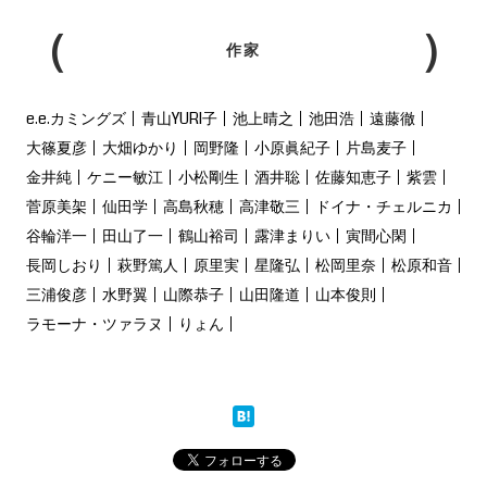
作家
e.e.カミングズ
青山YURI子
池上晴之
池田浩
遠藤徹
大篠夏彦
大畑ゆかり
岡野隆
小原眞紀子
片島麦子
金井純
ケニー敏江
小松剛生
酒井聡
佐藤知恵子
紫雲
菅原美架
仙田学
高島秋穂
高津敬三
ドイナ・チェルニカ
谷輪洋一
田山了一
鶴山裕司
露津まりい
寅間心閑
長岡しおり
萩野篤人
原里実
星隆弘
松岡里奈
松原和音
三浦俊彦
水野翼
山際恭子
山田隆道
山本俊則
ラモーナ・ツァラヌ
りょん