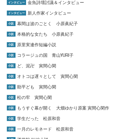
金魚詩壇討議＆インタビュー
インタビュー
新人作家インタビュー
インタビュー
幕間は波のごとく 小原眞紀子
小説
本格的な女たち 小原眞紀子
小説
原里実連作短編小説
小説
コラージュの国 青山YURI子
小説
ど、泥卍 寅間心閑
小説
オトコは遅々として 寅間心閑
小説
助平ども 寅間心閑
小説
松の牢 寅間心閑
小説
もうすぐ幕が開く 大畑ゆかり原案 寅間心閑作
小説
学生だった 松原和音
小説
一月のレモネード 松原和音
小説