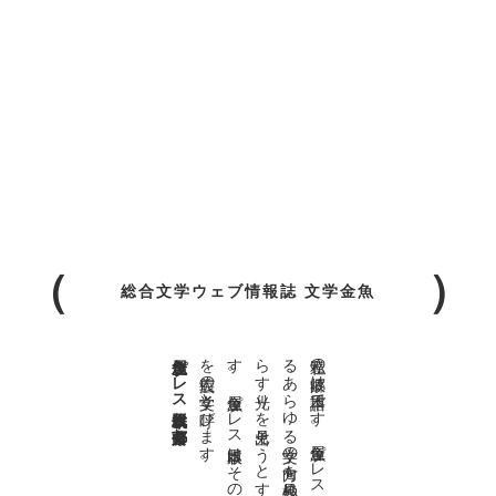
総合文学ウェブ情報誌 文学金魚
金魚屋プレス日本版代表 齋藤都
。
私達の
故郷は
日本語で
す
。
金魚屋プ
レ
ス
日本版は
、
日本語で
書か
れ
る
あ
ら
ゆ
る
文学の
方向を
見極め
、
私達の
精神の
行く
末を
照
ら
す
光り
を
見出そ
う
と
す
る
も
の
で
す
。
金魚屋プ
レ
ス
日本版は
そ
の
光り
の
す
べ
て
を
広義の
文学と
呼び
ま
す