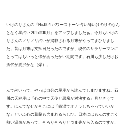
いけのりさんの『No.004 パワーストーン占い師いけのりのなん
となく星占い 2015年10月』をアップしましたぁ。今月もいけの
りさんのノリノリ占いが掲載される月末がやってまひりまし
た。昔は月末は支払日だったのですが、現代のサラリーマンに
とってはちいっと懐があったかい期間です。石川も少しだけお
酒代が潤沢かな（爆）。
んで占いって、やっぱ自分の星座から読んでしまひますね。石
川の天秤座は『心の中で天使と悪魔が対決する』月ださうで
す。ほんでなぜかそこには『銭湯でオナラしちゃっていいか
な』といふ心の葛藤も含まれるらしひ。日本にはもんのすごく
熱い温泉があって、そろりそろりとつま先から入るのですが、