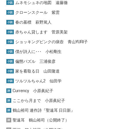
ムネモシュネの地図 遠藤徹
小説
クローンスクール 紫雲
小説
春の墓標 萩野篤人
小説
赤ちゃん貸します 菅原美架
小説
ショッキングピンクの痰壺 青山YURI子
小説
僕が詩人に･･･ 小松剛生
小説
偏態パズル 三浦俊彦
小説
家を看取る日 山田隆道
小説
ツルツルちゃん2 仙田学
小説
Currency 小原眞紀子
詩
ここから月まで 小原眞紀子
詩
鶴山裕司 連作詩『聖遠耳 日日新』
詩
聖遠耳 鶴山裕司（公開終了）
詩