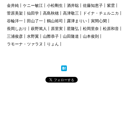
金井純
ケニー敏江
小松剛生
酒井聡
佐藤知恵子
紫雲
菅原美架
仙田学
高島秋穂
高津敬三
ドイナ・チェルニカ
谷輪洋一
田山了一
鶴山裕司
露津まりい
寅間心閑
長岡しおり
萩野篤人
原里実
星隆弘
松岡里奈
松原和音
三浦俊彦
水野翼
山際恭子
山田隆道
山本俊則
ラモーナ・ツァラヌ
りょん