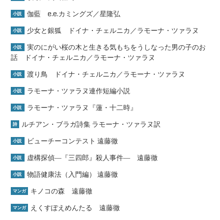
伽藍 e.e.カミングズ／星隆弘
小説
少女と銀狐 ドイナ・チェルニカ／ラモーナ・ツァラヌ
小説
実のにがい桜の木と生きる気もちをうしなった男の子のお
小説
話 ドイナ・チェルニカ／ラモーナ・ツァラヌ
渡り鳥 ドイナ・チェルニカ／ラモーナ・ツァラヌ
小説
ラモーナ・ツァラヌ連作短編小説
小説
ラモーナ・ツァラヌ『蓮・十二時』
小説
ルチアン・ブラガ詩集 ラモーナ・ツァラヌ訳
詩
ビューチーコンテスト 遠藤徹
小説
虚構探偵―『三四郎』殺人事件― 遠藤徹
小説
物語健康法（入門編） 遠藤徹
小説
キノコの森 遠藤徹
マンガ
えくすぽえめんたる 遠藤徹
マンガ