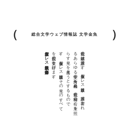
総合文学ウェブ情報誌 文学金魚
金魚屋プレス日本版代表 齋藤都
。
私達の
故郷は
日本語で
す
。
金魚屋プ
レ
ス
日本版は
、
日本語で
書か
れ
る
あ
ら
ゆ
る
文学の
方向を
見極め
、
私達の
精神の
行く
末を
照
ら
す
光り
を
見出そ
う
と
す
る
も
の
で
す
。
金魚屋プ
レ
ス
日本版は
そ
の
光り
の
す
べ
て
を
広義の
文学と
呼び
ま
す