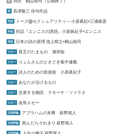
羽沢 鶴山裕司（公開終了）
詩
高津敬三 俳句作品
詩
トーク@セクシュアリティ― 小原眞紀×三浦俊彦
対話
対話『エンニスの誘惑』小原眞紀子×エンニス
対話
日本の詩の原理 池上晴之×鶴山裕司
対話
貧乏のたまもの 酒井聡
エセー
りょんさんのときどき集中連載
エセー
詩人のための投資術 小原眞紀子
エセー
あなたが泣けるもの
エセー
交差する物語 ラモーナ・ツァラヌ
エセー
金魚エセー
エセー
アブラハムの末裔 萩野篤人
文芸評論
死んだらそれきり 萩野篤人
文芸評論
人生の梯子 萩野篤人
文芸評論