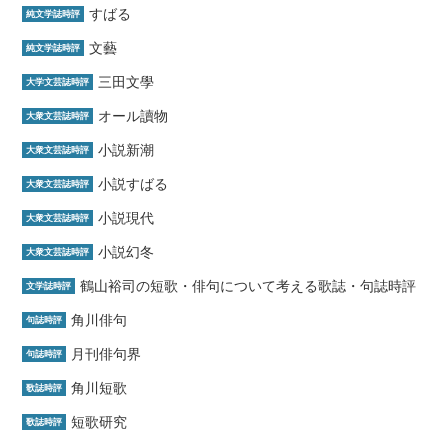
すばる
純文学誌時評
文藝
純文学誌時評
三田文學
大学文芸誌時評
オール讀物
大衆文芸誌時評
小説新潮
大衆文芸誌時評
小説すばる
大衆文芸誌時評
小説現代
大衆文芸誌時評
小説幻冬
大衆文芸誌時評
鶴山裕司の短歌・俳句について考える歌誌・句誌時評
文学誌時評
角川俳句
句誌時評
月刊俳句界
句誌時評
角川短歌
歌誌時評
短歌研究
歌誌時評