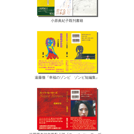
小原眞紀子既刊書籍
遠藤徹『幸福のゾンビ ゾンビ短編集』