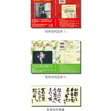
『安井浩司読本Ⅰ』
『安井浩司読本Ⅱ』
安井浩司墨書