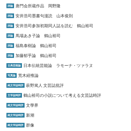
唐門会所蔵作品 岡野隆
詩論
安井浩司墨書句漫読 山本俊則
詩論
安井浩司参加初期同人誌を読む 鶴山裕司
詩論
馬場あき子論 鶴山裕司
詩論
福島泰樹論 鶴山裕司
詩論
加藤郁乎論 鶴山裕司
詩論
日本伝統芸能論 ラモーナ・ツァラヌ
古典芸能論
荒木経惟論
写真論
萩野篤人 文芸誌批評
純文学誌時評
鶴山裕司の小説について考える文芸誌時評
文学誌時評
文學界
純文学誌時評
新潮
純文学誌時評
群像
純文学誌時評