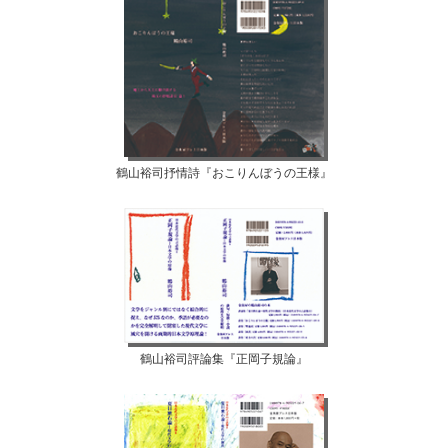
鶴山裕司抒情詩『おこりんぼうの王様』
鶴山裕司評論集『正岡子規論』