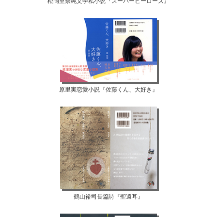
松岡里奈純文学私小説『スーパーヒーローズ』
原里実恋愛小説『佐藤くん、大好き』
鶴山裕司長篇詩『聖遠耳』