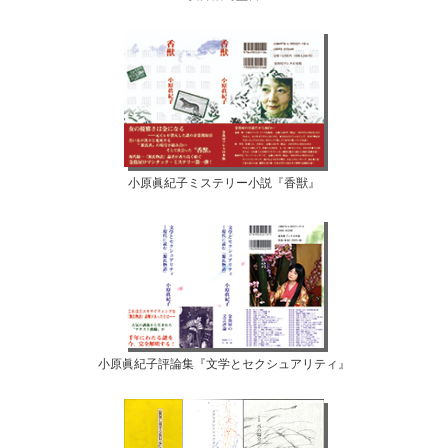
小原眞紀子ミステリー小説『香獣』
小原眞紀子評論集『文学とセクシュアリティ』