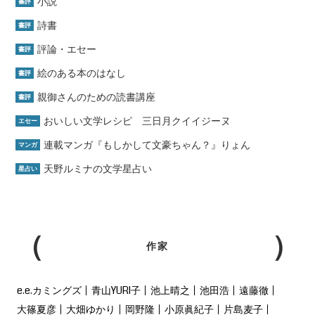
小説
書評
詩書
書評
評論・エセー
書評
絵のある本のはなし
書評
親御さんのための読書講座
書評
おいしい文学レシピ 三日月クイイジーヌ
エセー
連載マンガ『もしかして文豪ちゃん？』りょん
マンガ
天野ルミナの文学星占い
星占い
作家
e.e.カミングズ
青山YURI子
池上晴之
池田浩
遠藤徹
大篠夏彦
大畑ゆかり
岡野隆
小原眞紀子
片島麦子