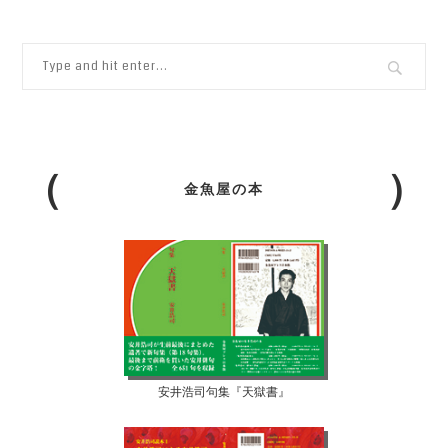
金魚屋の本
安井浩司句集『天獄書』