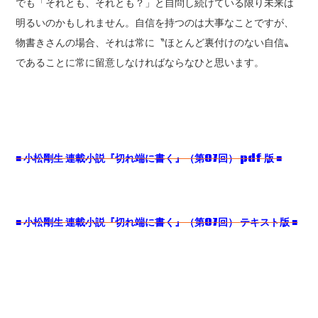
でも「それとも、それとも？」と自問し続けている限り未来は
明るいのかもしれません。自信を持つのは大事なことですが、
物書きさんの場合、それは常に〝ほとんど裏付けのない自信〟
であることに常に留意しなければならなひと思います。
■
小松剛生
連載小説『切れ端に書く』（第07
回） pdf
版 ■
■
小松剛生
連載小説『切れ端に書く』（第07
回）
テキスト版 ■