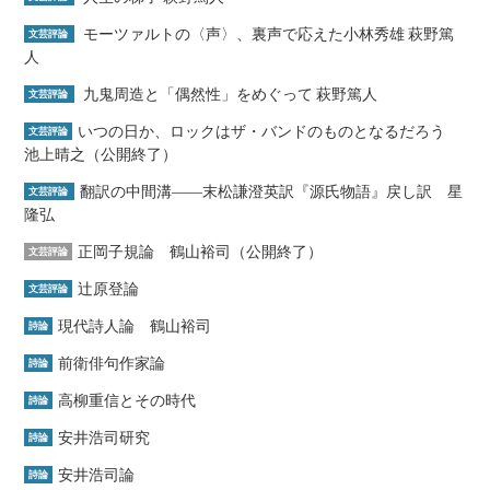
モーツァルトの〈声〉、裏声で応えた小林秀雄 萩野篤
文芸評論
人
九鬼周造と「偶然性」をめぐって 萩野篤人
文芸評論
いつの日か、ロックはザ・バンドのものとなるだろう
文芸評論
池上晴之（公開終了）
翻訳の中間溝――末松謙澄英訳『源氏物語』戻し訳 星
文芸評論
隆弘
正岡子規論 鶴山裕司（公開終了）
文芸評論
辻原登論
文芸評論
現代詩人論 鶴山裕司
詩論
前衛俳句作家論
詩論
高柳重信とその時代
詩論
安井浩司研究
詩論
安井浩司論
詩論