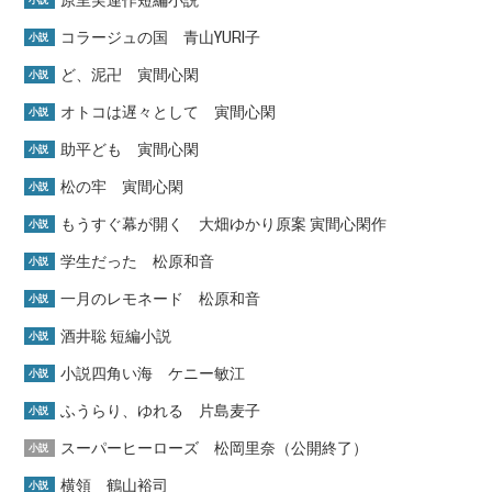
原里実連作短編小説
小説
コラージュの国 青山YURI子
小説
ど、泥卍 寅間心閑
小説
オトコは遅々として 寅間心閑
小説
助平ども 寅間心閑
小説
松の牢 寅間心閑
小説
もうすぐ幕が開く 大畑ゆかり原案 寅間心閑作
小説
学生だった 松原和音
小説
一月のレモネード 松原和音
小説
酒井聡 短編小説
小説
小説四角い海 ケニー敏江
小説
ふうらり、ゆれる 片島麦子
小説
スーパーヒーローズ 松岡里奈（公開終了）
小説
横領 鶴山裕司
小説