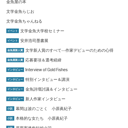
金魚屋の本
文学金魚らじお
文学金魚ちゃんねる
文学金魚大学校セミナー
イベント
安井浩司墨書展
イベント
文学新人賞のすべて―作家デビューのための心得
金魚屋新人賞
応募要項＆選考経緯
金魚屋新人賞
Interview of Gold Fishes
インタビュー
特別インタビュー＆講演
インタビュー
金魚詩壇討議＆インタビュー
インタビュー
新人作家インタビュー
インタビュー
幕間は波のごとく 小原眞紀子
小説
本格的な女たち 小原眞紀子
小説