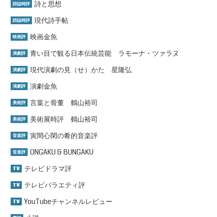
詩と思想
詩誌時評
現代詩手帖
詩誌時評
映画金魚
映画評
青い目で観る日本伝統芸能 ラモーナ・ツァラヌ
演劇評
現代演劇の見（せ）かた 星隆弘
演劇評
演劇金魚
演劇評
言葉と骨董 鶴山裕司
美術評
美術展時評 鶴山裕司
美術評
寅間心閑の肴的音楽評
音楽評
ONGAKU & BUNGAKU
音楽評
テレビドラマ評
TV
テレビバラエティ評
TV
YouTubeチャンネルレビュー
TV