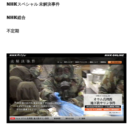
NHK
スペシャル
未解決事件
NHK
総合
不定期