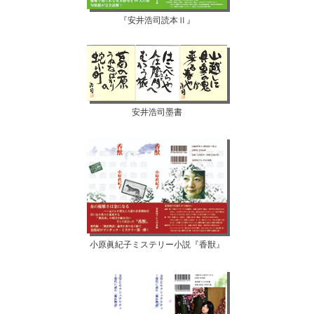
『安井浩司読本Ⅱ』
安井浩司墨書
小原眞紀子ミステリー小説『香獣』