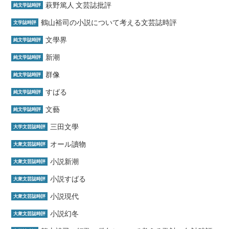
萩野篤人 文芸誌批評
純文学誌時評
鶴山裕司の小説について考える文芸誌時評
文学誌時評
文學界
純文学誌時評
新潮
純文学誌時評
群像
純文学誌時評
すばる
純文学誌時評
文藝
純文学誌時評
三田文學
大学文芸誌時評
オール讀物
大衆文芸誌時評
小説新潮
大衆文芸誌時評
小説すばる
大衆文芸誌時評
小説現代
大衆文芸誌時評
小説幻冬
大衆文芸誌時評