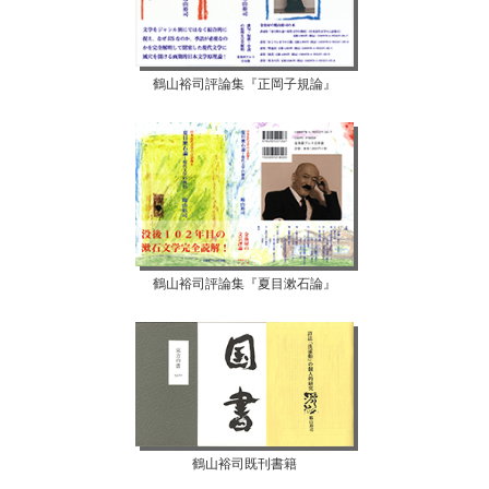
鶴山裕司評論集『正岡子規論』
鶴山裕司評論集『夏目漱石論』
鶴山裕司既刊書籍