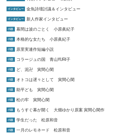
金魚詩壇討議＆インタビュー
インタビュー
新人作家インタビュー
インタビュー
幕間は波のごとく 小原眞紀子
小説
本格的な女たち 小原眞紀子
小説
原里実連作短編小説
小説
コラージュの国 青山YURI子
小説
ど、泥卍 寅間心閑
小説
オトコは遅々として 寅間心閑
小説
助平ども 寅間心閑
小説
松の牢 寅間心閑
小説
もうすぐ幕が開く 大畑ゆかり原案 寅間心閑作
小説
学生だった 松原和音
小説
一月のレモネード 松原和音
小説