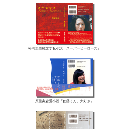
松岡里奈純文学私小説『スーパーヒーローズ』
原里実恋愛小説『佐藤くん、大好き』