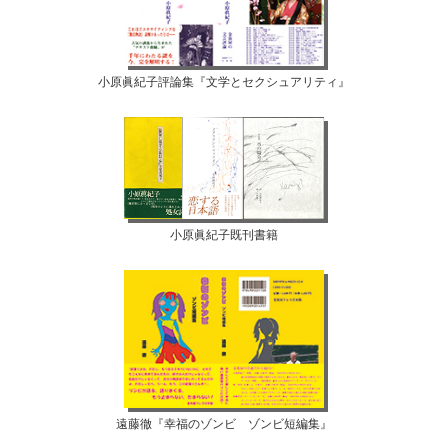
小原眞紀子評論集『文学とセクシュアリティ』
小原眞紀子既刊書籍
遠藤徹『幸福のゾンビ ゾンビ短編集』