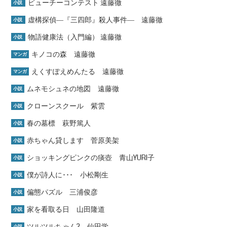
ビューチーコンテスト 遠藤徹
小説
虚構探偵―『三四郎』殺人事件― 遠藤徹
小説
物語健康法（入門編） 遠藤徹
小説
キノコの森 遠藤徹
マンガ
えくすぽえめんたる 遠藤徹
マンガ
ムネモシュネの地図 遠藤徹
小説
クローンスクール 紫雲
小説
春の墓標 萩野篤人
小説
赤ちゃん貸します 菅原美架
小説
ショッキングピンクの痰壺 青山YURI子
小説
僕が詩人に･･･ 小松剛生
小説
偏態パズル 三浦俊彦
小説
家を看取る日 山田隆道
小説
ツルツルちゃん2 仙田学
小説