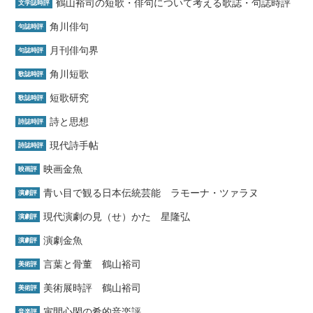
鶴山裕司の短歌・俳句について考える歌誌・句誌時評
文学誌時評
角川俳句
句誌時評
月刊俳句界
句誌時評
角川短歌
歌誌時評
短歌研究
歌誌時評
詩と思想
詩誌時評
現代詩手帖
詩誌時評
映画金魚
映画評
青い目で観る日本伝統芸能 ラモーナ・ツァラヌ
演劇評
現代演劇の見（せ）かた 星隆弘
演劇評
演劇金魚
演劇評
言葉と骨董 鶴山裕司
美術評
美術展時評 鶴山裕司
美術評
寅間心閑の肴的音楽評
音楽評