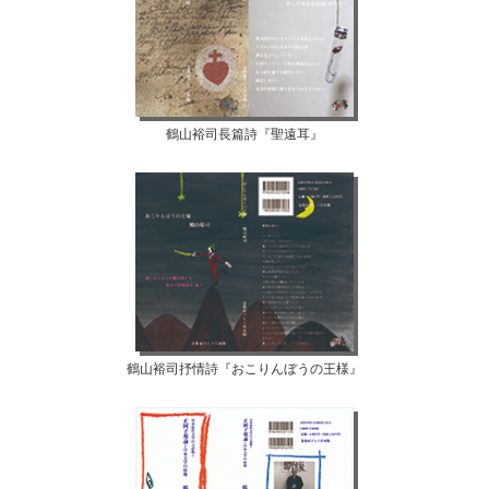
鶴山裕司長篇詩『聖遠耳』
鶴山裕司抒情詩『おこりんぼうの王様』