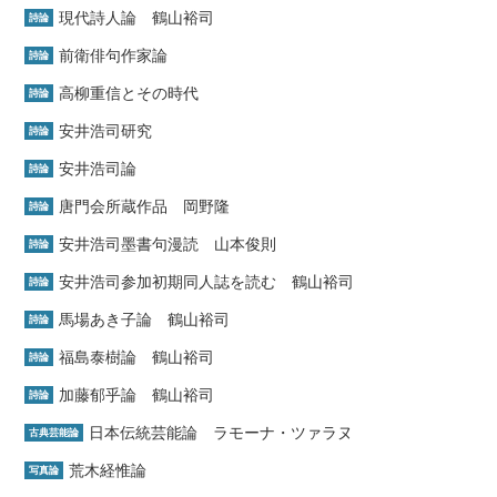
現代詩人論 鶴山裕司
詩論
前衛俳句作家論
詩論
高柳重信とその時代
詩論
安井浩司研究
詩論
安井浩司論
詩論
唐門会所蔵作品 岡野隆
詩論
安井浩司墨書句漫読 山本俊則
詩論
安井浩司参加初期同人誌を読む 鶴山裕司
詩論
馬場あき子論 鶴山裕司
詩論
福島泰樹論 鶴山裕司
詩論
加藤郁乎論 鶴山裕司
詩論
日本伝統芸能論 ラモーナ・ツァラヌ
古典芸能論
荒木経惟論
写真論