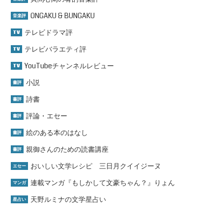
ONGAKU & BUNGAKU
音楽評
テレビドラマ評
TV
テレビバラエティ評
TV
YouTubeチャンネルレビュー
TV
小説
書評
詩書
書評
評論・エセー
書評
絵のある本のはなし
書評
親御さんのための読書講座
書評
おいしい文学レシピ 三日月クイイジーヌ
エセー
連載マンガ『もしかして文豪ちゃん？』りょん
マンガ
天野ルミナの文学星占い
星占い