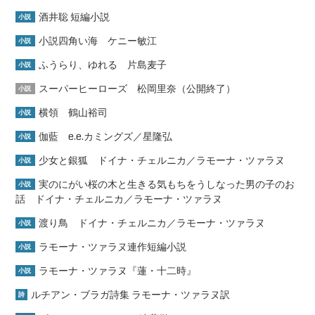
酒井聡 短編小説
小説
小説四角い海 ケニー敏江
小説
ふうらり、ゆれる 片島麦子
小説
スーパーヒーローズ 松岡里奈（公開終了）
小説
横領 鶴山裕司
小説
伽藍 e.e.カミングズ／星隆弘
小説
少女と銀狐 ドイナ・チェルニカ／ラモーナ・ツァラヌ
小説
実のにがい桜の木と生きる気もちをうしなった男の子のお
小説
話 ドイナ・チェルニカ／ラモーナ・ツァラヌ
渡り鳥 ドイナ・チェルニカ／ラモーナ・ツァラヌ
小説
ラモーナ・ツァラヌ連作短編小説
小説
ラモーナ・ツァラヌ『蓮・十二時』
小説
ルチアン・ブラガ詩集 ラモーナ・ツァラヌ訳
詩