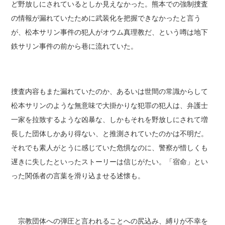
ど野放しにされているとしか見えなかった。熊本での強制捜査
の情報が漏れていたために武装化を把握できなかったと言う
が、松本サリン事件の犯人がオウム真理教だ、という噂は地下
鉄サリン事件の前から巷に流れていた。
捜査内容もまた漏れていたのか、あるいは世間の常識からして
松本サリンのような無意味で大掛かりな犯罪の犯人は、弁護士
一家を拉致するような凶暴な、しかもそれを野放しにされて増
長した団体しかあり得ない、と推測されていたのかは不明だ。
それでも素人がとうに感じていた危惧なのに、警察が惜しくも
遅きに失したといったストーリーは信じがたい。「宿命」とい
った関係者の言葉を滑り込ませる述懐も。
宗教団体への弾圧と言われることへの尻込み、縛りが不幸を