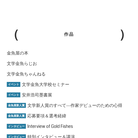
作品
金魚屋の本
文学金魚らじお
文学金魚ちゃんねる
文学金魚大学校セミナー
イベント
安井浩司墨書展
イベント
文学新人賞のすべて―作家デビューのための心得
金魚屋新人賞
応募要項＆選考経緯
金魚屋新人賞
Interview of Gold Fishes
インタビュー
特別インタビュー＆講演
インタビュー