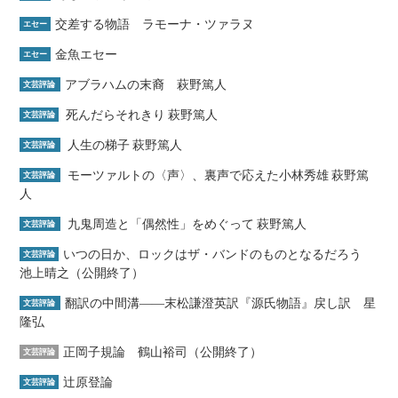
交差する物語 ラモーナ・ツァラヌ
エセー
金魚エセー
エセー
アブラハムの末裔 萩野篤人
文芸評論
死んだらそれきり 萩野篤人
文芸評論
人生の梯子 萩野篤人
文芸評論
モーツァルトの〈声〉、裏声で応えた小林秀雄 萩野篤
文芸評論
人
九鬼周造と「偶然性」をめぐって 萩野篤人
文芸評論
いつの日か、ロックはザ・バンドのものとなるだろう
文芸評論
池上晴之（公開終了）
翻訳の中間溝――末松謙澄英訳『源氏物語』戻し訳 星
文芸評論
隆弘
正岡子規論 鶴山裕司（公開終了）
文芸評論
辻原登論
文芸評論