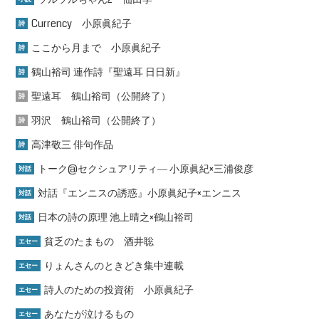
Currency 小原眞紀子
詩
ここから月まで 小原眞紀子
詩
鶴山裕司 連作詩『聖遠耳 日日新』
詩
聖遠耳 鶴山裕司（公開終了）
詩
羽沢 鶴山裕司（公開終了）
詩
高津敬三 俳句作品
詩
トーク@セクシュアリティ― 小原眞紀×三浦俊彦
対話
対話『エンニスの誘惑』小原眞紀子×エンニス
対話
日本の詩の原理 池上晴之×鶴山裕司
対話
貧乏のたまもの 酒井聡
エセー
りょんさんのときどき集中連載
エセー
詩人のための投資術 小原眞紀子
エセー
あなたが泣けるもの
エセー