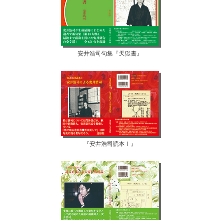
安井浩司句集『天獄書』
『安井浩司読本Ⅰ』