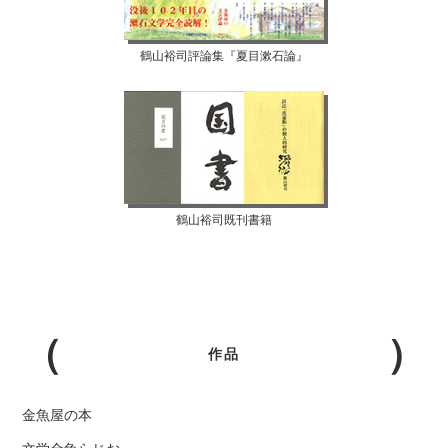
鶴山裕司評論集『夏目漱石論』
鶴山裕司既刊書籍
作品
金魚屋の本