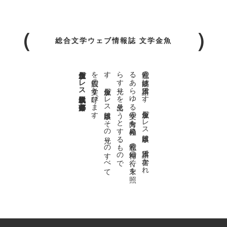
総合文学ウェブ情報誌 文学金魚
金魚屋プレス日本版代表 齋藤都
。
私達の
故郷は
日本語で
す
。
金魚屋プ
レ
ス
日本版は
、
日本語で
書か
れ
る
あ
ら
ゆ
る
文学の
方向を
見極め
、
私達の
精神の
行く
末を
照
ら
す
光り
を
見出そ
う
と
す
る
も
の
で
す
。
金魚屋プ
レ
ス
日本版は
そ
の
光り
の
す
べ
て
を
広義の
文学と
呼び
ま
す