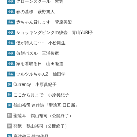
クローンスクール 紫雲
小説
春の墓標 萩野篤人
小説
赤ちゃん貸します 菅原美架
小説
ショッキングピンクの痰壺 青山YURI子
小説
僕が詩人に･･･ 小松剛生
小説
偏態パズル 三浦俊彦
小説
家を看取る日 山田隆道
小説
ツルツルちゃん2 仙田学
小説
Currency 小原眞紀子
詩
ここから月まで 小原眞紀子
詩
鶴山裕司 連作詩『聖遠耳 日日新』
詩
聖遠耳 鶴山裕司（公開終了）
詩
羽沢 鶴山裕司（公開終了）
詩
高津敬三 俳句作品
詩