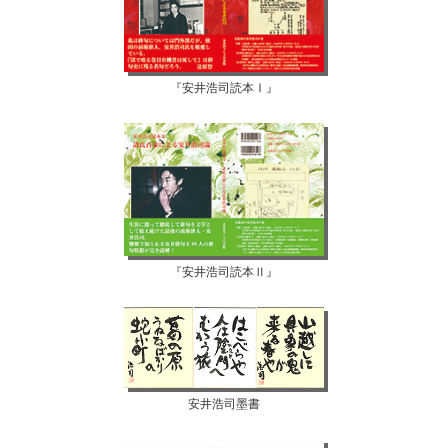
『安井浩司読本Ⅰ』
『安井浩司読本Ⅱ』
安井浩司墨書