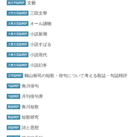
文藝
純文学誌時評
三田文學
大学文芸誌時評
オール讀物
大衆文芸誌時評
小説新潮
大衆文芸誌時評
小説すばる
大衆文芸誌時評
小説現代
大衆文芸誌時評
小説幻冬
大衆文芸誌時評
鶴山裕司の短歌・俳句について考える歌誌・句誌時評
文学誌時評
角川俳句
句誌時評
月刊俳句界
句誌時評
角川短歌
歌誌時評
短歌研究
歌誌時評
詩と思想
詩誌時評