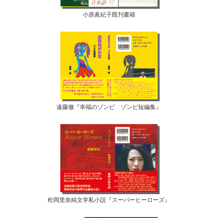
小原眞紀子既刊書籍
遠藤徹『幸福のゾンビ ゾンビ短編集』
松岡里奈純文学私小説『スーパーヒーローズ』