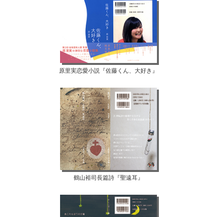
原里実恋愛小説『佐藤くん、大好き』
鶴山裕司長篇詩『聖遠耳』