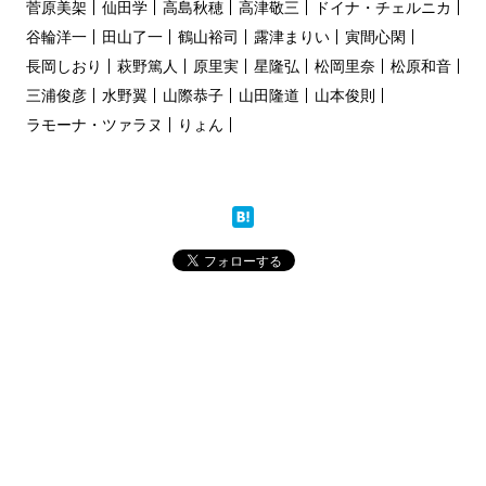
菅原美架
仙田学
高島秋穂
高津敬三
ドイナ・チェルニカ
谷輪洋一
田山了一
鶴山裕司
露津まりい
寅間心閑
長岡しおり
萩野篤人
原里実
星隆弘
松岡里奈
松原和音
三浦俊彦
水野翼
山際恭子
山田隆道
山本俊則
ラモーナ・ツァラヌ
りょん