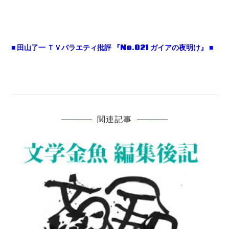
■ 田山了一 ＴＶバラエティ批評 『No.021 ガイアの夜明け』 ■
関連記事