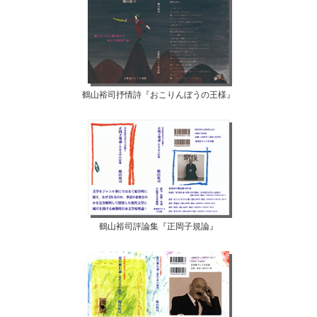
鶴山裕司抒情詩『おこりんぼうの王様』
鶴山裕司評論集『正岡子規論』