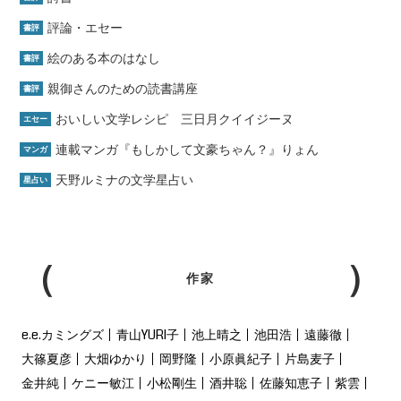
評論・エセー
書評
絵のある本のはなし
書評
親御さんのための読書講座
書評
おいしい文学レシピ 三日月クイイジーヌ
エセー
連載マンガ『もしかして文豪ちゃん？』りょん
マンガ
天野ルミナの文学星占い
星占い
作家
e.e.カミングズ
青山YURI子
池上晴之
池田浩
遠藤徹
大篠夏彦
大畑ゆかり
岡野隆
小原眞紀子
片島麦子
金井純
ケニー敏江
小松剛生
酒井聡
佐藤知恵子
紫雲