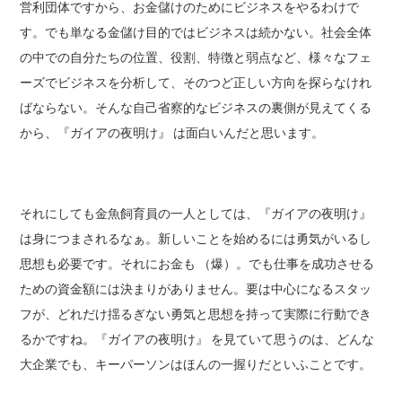
営利団体ですから、お金儲けのためにビジネスをやるわけで
す。でも単なる金儲け目的ではビジネスは続かない。社会全体
の中での自分たちの位置、役割、特徴と弱点など、様々なフェ
ーズでビジネスを分析して、そのつど正しい方向を探らなけれ
ばならない。そんな自己省察的なビジネスの裏側が見えてくる
から、『ガイアの夜明け』 は面白いんだと思います。
それにしても金魚飼育員の一人としては、『ガイアの夜明け』
は身につまされるなぁ。新しいことを始めるには勇気がいるし
思想も必要です。それにお金も （爆）。でも仕事を成功させる
ための資金額には決まりがありません。要は中心になるスタッ
フが、どれだけ揺るぎない勇気と思想を持って実際に行動でき
るかですね。『ガイアの夜明け』 を見ていて思うのは、どんな
大企業でも、キーパーソンはほんの一握りだといふことです。