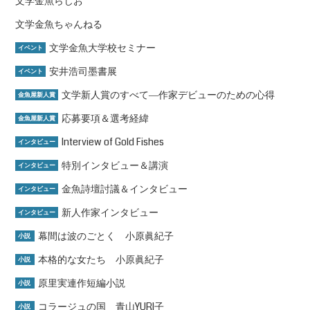
文学金魚らじお
文学金魚ちゃんねる
文学金魚大学校セミナー
イベント
安井浩司墨書展
イベント
文学新人賞のすべて―作家デビューのための心得
金魚屋新人賞
応募要項＆選考経緯
金魚屋新人賞
Interview of Gold Fishes
インタビュー
特別インタビュー＆講演
インタビュー
金魚詩壇討議＆インタビュー
インタビュー
新人作家インタビュー
インタビュー
幕間は波のごとく 小原眞紀子
小説
本格的な女たち 小原眞紀子
小説
原里実連作短編小説
小説
コラージュの国 青山YURI子
小説