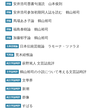
安井浩司墨書句漫読 山本俊則
詩論
安井浩司参加初期同人誌を読む 鶴山裕司
詩論
馬場あき子論 鶴山裕司
詩論
福島泰樹論 鶴山裕司
詩論
加藤郁乎論 鶴山裕司
詩論
日本伝統芸能論 ラモーナ・ツァラヌ
古典芸能論
荒木経惟論
写真論
萩野篤人 文芸誌批評
純文学誌時評
鶴山裕司の小説について考える文芸誌時評
文学誌時評
文學界
純文学誌時評
新潮
純文学誌時評
群像
純文学誌時評
すばる
純文学誌時評