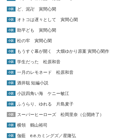
ど、泥卍 寅間心閑
小説
オトコは遅々として 寅間心閑
小説
助平ども 寅間心閑
小説
松の牢 寅間心閑
小説
もうすぐ幕が開く 大畑ゆかり原案 寅間心閑作
小説
学生だった 松原和音
小説
一月のレモネード 松原和音
小説
酒井聡 短編小説
小説
小説四角い海 ケニー敏江
小説
ふうらり、ゆれる 片島麦子
小説
スーパーヒーローズ 松岡里奈（公開終了）
小説
横領 鶴山裕司
小説
伽藍 e.e.カミングズ／星隆弘
小説