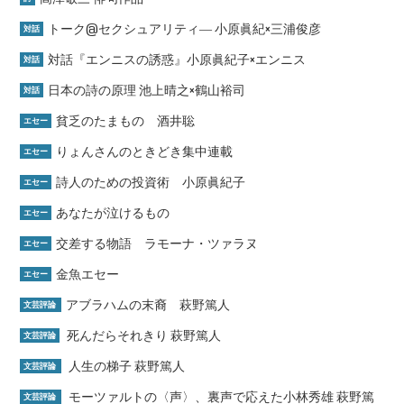
トーク@セクシュアリティ― 小原眞紀×三浦俊彦
対話
対話『エンニスの誘惑』小原眞紀子×エンニス
対話
日本の詩の原理 池上晴之×鶴山裕司
対話
貧乏のたまもの 酒井聡
エセー
りょんさんのときどき集中連載
エセー
詩人のための投資術 小原眞紀子
エセー
あなたが泣けるもの
エセー
交差する物語 ラモーナ・ツァラヌ
エセー
金魚エセー
エセー
アブラハムの末裔 萩野篤人
文芸評論
死んだらそれきり 萩野篤人
文芸評論
人生の梯子 萩野篤人
文芸評論
モーツァルトの〈声〉、裏声で応えた小林秀雄 萩野篤
文芸評論