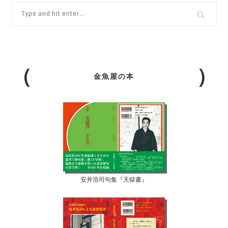
金魚屋の本
安井浩司句集『天獄書』