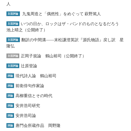
人
九鬼周造と「偶然性」をめぐって 萩野篤人
文芸評論
いつの日か、ロックはザ・バンドのものとなるだろう
文芸評論
池上晴之（公開終了）
翻訳の中間溝――末松謙澄英訳『源氏物語』戻し訳 星
文芸評論
隆弘
正岡子規論 鶴山裕司（公開終了）
文芸評論
辻原登論
文芸評論
現代詩人論 鶴山裕司
詩論
前衛俳句作家論
詩論
高柳重信とその時代
詩論
安井浩司研究
詩論
安井浩司論
詩論
唐門会所蔵作品 岡野隆
詩論