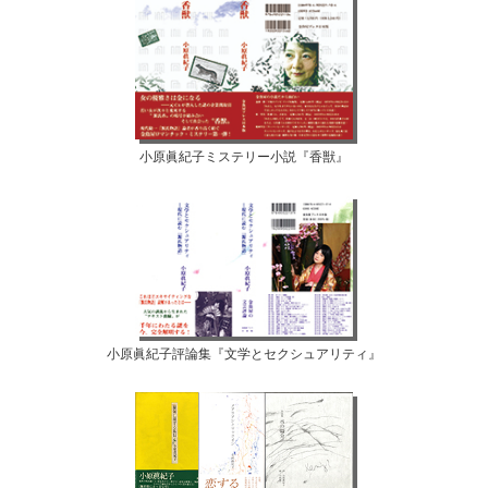
小原眞紀子ミステリー小説『香獣』
小原眞紀子評論集『文学とセクシュアリティ』