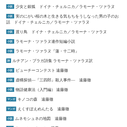
少女と銀狐 ドイナ・チェルニカ／ラモーナ・ツァラヌ
小説
実のにがい桜の木と生きる気もちをうしなった男の子のお
小説
話 ドイナ・チェルニカ／ラモーナ・ツァラヌ
渡り鳥 ドイナ・チェルニカ／ラモーナ・ツァラヌ
小説
ラモーナ・ツァラヌ連作短編小説
小説
ラモーナ・ツァラヌ『蓮・十二時』
小説
ルチアン・ブラガ詩集 ラモーナ・ツァラヌ訳
詩
ビューチーコンテスト 遠藤徹
小説
虚構探偵―『三四郎』殺人事件― 遠藤徹
小説
物語健康法（入門編） 遠藤徹
小説
キノコの森 遠藤徹
マンガ
えくすぽえめんたる 遠藤徹
マンガ
ムネモシュネの地図 遠藤徹
小説