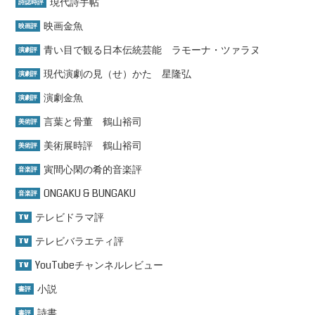
現代詩手帖
詩誌時評
映画金魚
映画評
青い目で観る日本伝統芸能 ラモーナ・ツァラヌ
演劇評
現代演劇の見（せ）かた 星隆弘
演劇評
演劇金魚
演劇評
言葉と骨董 鶴山裕司
美術評
美術展時評 鶴山裕司
美術評
寅間心閑の肴的音楽評
音楽評
ONGAKU & BUNGAKU
音楽評
テレビドラマ評
TV
テレビバラエティ評
TV
YouTubeチャンネルレビュー
TV
小説
書評
詩書
書評