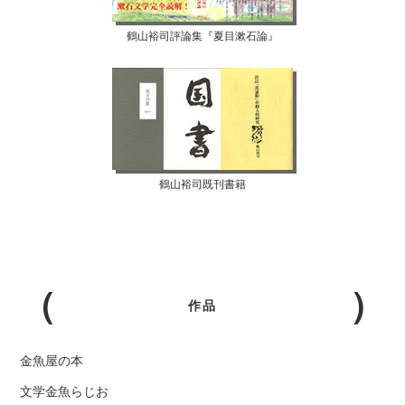
鶴山裕司評論集『夏目漱石論』
鶴山裕司既刊書籍
作品
金魚屋の本
文学金魚らじお