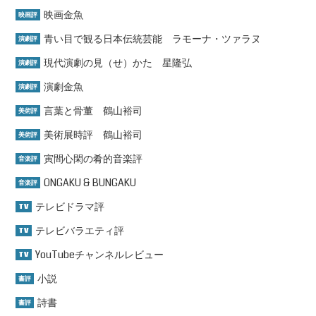
映画金魚
映画評
青い目で観る日本伝統芸能 ラモーナ・ツァラヌ
演劇評
現代演劇の見（せ）かた 星隆弘
演劇評
演劇金魚
演劇評
言葉と骨董 鶴山裕司
美術評
美術展時評 鶴山裕司
美術評
寅間心閑の肴的音楽評
音楽評
ONGAKU & BUNGAKU
音楽評
テレビドラマ評
TV
テレビバラエティ評
TV
YouTubeチャンネルレビュー
TV
小説
書評
詩書
書評