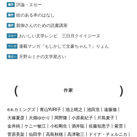
評論・エセー
書評
絵のある本のはなし
書評
親御さんのための読書講座
書評
おいしい文学レシピ 三日月クイイジーヌ
エセー
連載マンガ『もしかして文豪ちゃん？』りょん
マンガ
天野ルミナの文学星占い
星占い
作家
e.e.カミングズ
青山YURI子
池上晴之
池田浩
遠藤徹
大篠夏彦
大畑ゆかり
岡野隆
小原眞紀子
片島麦子
金井純
ケニー敏江
小松剛生
酒井聡
佐藤知恵子
紫雲
菅原美架
仙田学
高島秋穂
高津敬三
ドイナ・チェルニカ