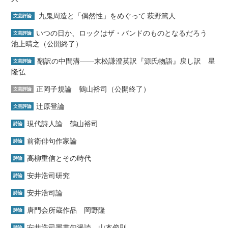
九鬼周造と「偶然性」をめぐって 萩野篤人
文芸評論
いつの日か、ロックはザ・バンドのものとなるだろう
文芸評論
池上晴之（公開終了）
翻訳の中間溝――末松謙澄英訳『源氏物語』戻し訳 星
文芸評論
隆弘
正岡子規論 鶴山裕司（公開終了）
文芸評論
辻原登論
文芸評論
現代詩人論 鶴山裕司
詩論
前衛俳句作家論
詩論
高柳重信とその時代
詩論
安井浩司研究
詩論
安井浩司論
詩論
唐門会所蔵作品 岡野隆
詩論
安井浩司墨書句漫読 山本俊則
詩論