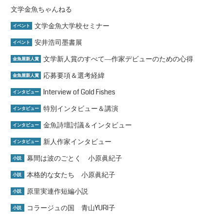
文学金魚ちゃんねる
文学金魚大学校セミナー
イベント
安井浩司墨書展
イベント
文学新人賞のすべて―作家デビューのための心得
金魚屋新人賞
応募要項＆選考経緯
金魚屋新人賞
Interview of Gold Fishes
インタビュー
特別インタビュー＆講演
インタビュー
金魚詩壇討議＆インタビュー
インタビュー
新人作家インタビュー
インタビュー
幕間は波のごとく 小原眞紀子
小説
本格的な女たち 小原眞紀子
小説
原里実連作短編小説
小説
コラージュの国 青山YURI子
小説