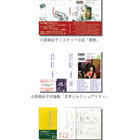
小原眞紀子ミステリー小説『香獣』
小原眞紀子評論集『文学とセクシュアリティ』