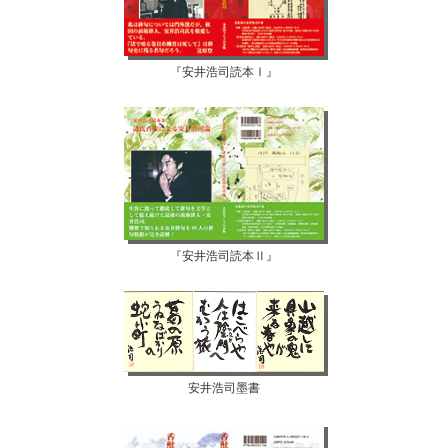
『安井浩司読本Ⅰ』
『安井浩司読本Ⅱ』
安井浩司墨書