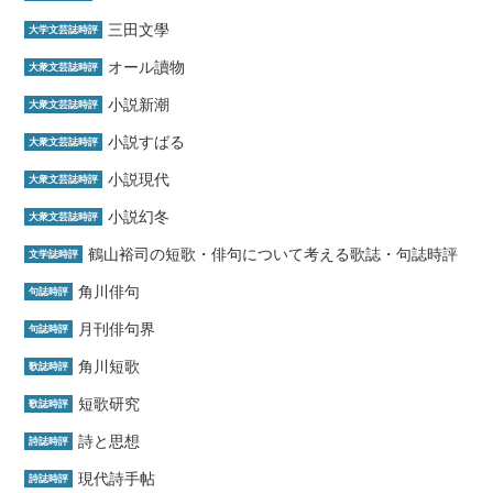
三田文學
大学文芸誌時評
オール讀物
大衆文芸誌時評
小説新潮
大衆文芸誌時評
小説すばる
大衆文芸誌時評
小説現代
大衆文芸誌時評
小説幻冬
大衆文芸誌時評
鶴山裕司の短歌・俳句について考える歌誌・句誌時評
文学誌時評
角川俳句
句誌時評
月刊俳句界
句誌時評
角川短歌
歌誌時評
短歌研究
歌誌時評
詩と思想
詩誌時評
現代詩手帖
詩誌時評