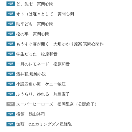
ど、泥卍 寅間心閑
小説
オトコは遅々として 寅間心閑
小説
助平ども 寅間心閑
小説
松の牢 寅間心閑
小説
もうすぐ幕が開く 大畑ゆかり原案 寅間心閑作
小説
学生だった 松原和音
小説
一月のレモネード 松原和音
小説
酒井聡 短編小説
小説
小説四角い海 ケニー敏江
小説
ふうらり、ゆれる 片島麦子
小説
スーパーヒーローズ 松岡里奈（公開終了）
小説
横領 鶴山裕司
小説
伽藍 e.e.カミングズ／星隆弘
小説