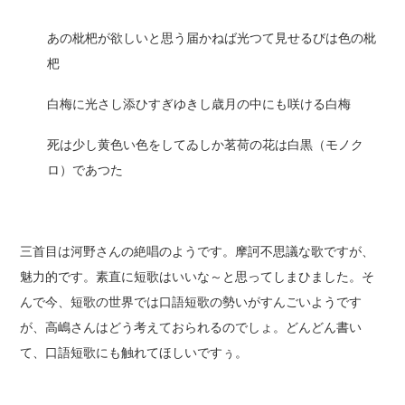
あの枇杷が欲しいと思う届かねば光つて見せるびは色の枇
杷
白梅に光さし添ひすぎゆきし歳月の中にも咲ける白梅
死は少し黄色い色をしてゐしか茗荷の花は白黒（モノク
ロ）であつた
三首目は河野さんの絶唱のようです。摩訶不思議な歌ですが、
魅力的です。素直に短歌はいいな～と思ってしまひました。そ
んで今、短歌の世界では口語短歌の勢いがすんごいようです
が、高嶋さんはどう考えておられるのでしょ。どんどん書い
て、口語短歌にも触れてほしいですぅ。