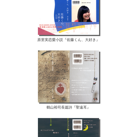
原里実恋愛小説『佐藤くん、大好き』
鶴山裕司長篇詩『聖遠耳』