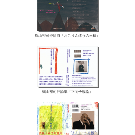
鶴山裕司抒情詩『おこりんぼうの王様』
鶴山裕司評論集『正岡子規論』