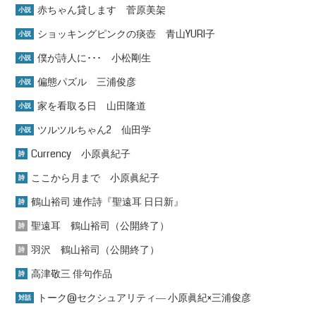
赤ちゃん貸します 菅原美架
小説
ショッキングピンクの痰壺 青山YURI子
小説
僕が詩人に･･･ 小松剛生
小説
偏態パズル 三浦俊彦
小説
家を看取る日 山田隆道
小説
ツルツルちゃん2 仙田学
小説
Currency 小原眞紀子
詩
ここから月まで 小原眞紀子
詩
鶴山裕司 連作詩『聖遠耳 日日新』
詩
聖遠耳 鶴山裕司（公開終了）
詩
羽沢 鶴山裕司（公開終了）
詩
高津敬三 俳句作品
詩
トーク@セクシュアリティ― 小原眞紀×三浦俊彦
対話