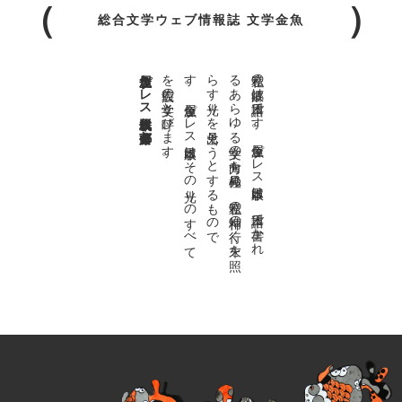
総合文学ウェブ情報誌 文学金魚
金魚屋プレス日本版代表 齋藤都
。
私達の
故郷は
日本語で
す
。
金魚屋プ
レ
ス
日本版は
、
日本語で
書か
れ
る
あ
ら
ゆ
る
文学の
方向を
見極め
、
私達の
精神の
行く
末を
照
ら
す
光り
を
見出そ
う
と
す
る
も
の
で
す
。
金魚屋プ
レ
ス
日本版は
そ
の
光り
の
す
べ
て
を
広義の
文学と
呼び
ま
す