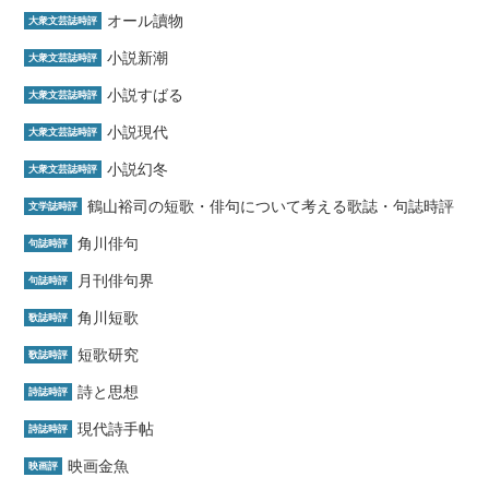
オール讀物
大衆文芸誌時評
小説新潮
大衆文芸誌時評
小説すばる
大衆文芸誌時評
小説現代
大衆文芸誌時評
小説幻冬
大衆文芸誌時評
鶴山裕司の短歌・俳句について考える歌誌・句誌時評
文学誌時評
角川俳句
句誌時評
月刊俳句界
句誌時評
角川短歌
歌誌時評
短歌研究
歌誌時評
詩と思想
詩誌時評
現代詩手帖
詩誌時評
映画金魚
映画評