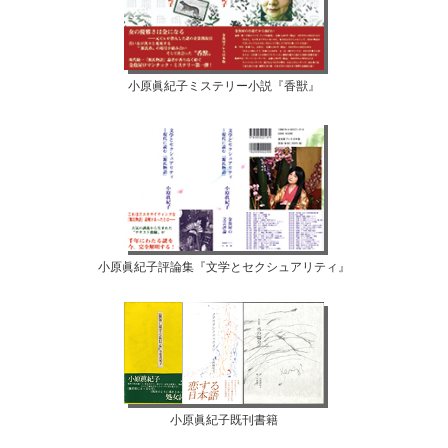
小原眞紀子ミステリー小説『香獣』
小原眞紀子評論集『文学とセクシュアリティ』
小原眞紀子既刊書籍