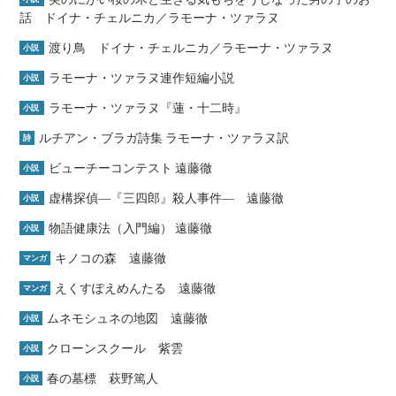
話 ドイナ・チェルニカ／ラモーナ・ツァラヌ
渡り鳥 ドイナ・チェルニカ／ラモーナ・ツァラヌ
小説
ラモーナ・ツァラヌ連作短編小説
小説
ラモーナ・ツァラヌ『蓮・十二時』
小説
ルチアン・ブラガ詩集 ラモーナ・ツァラヌ訳
詩
ビューチーコンテスト 遠藤徹
小説
虚構探偵―『三四郎』殺人事件― 遠藤徹
小説
物語健康法（入門編） 遠藤徹
小説
キノコの森 遠藤徹
マンガ
えくすぽえめんたる 遠藤徹
マンガ
ムネモシュネの地図 遠藤徹
小説
クローンスクール 紫雲
小説
春の墓標 萩野篤人
小説