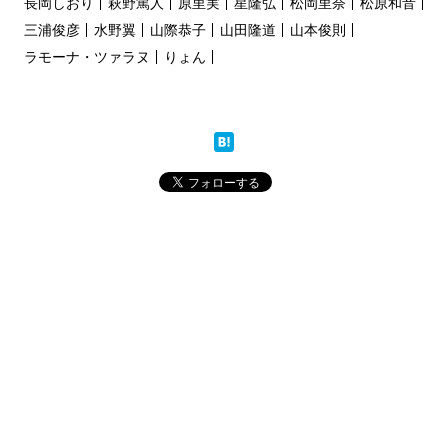
長岡しおり
萩野篤人
原里実
星隆弘
松岡里奈
松原和音
三浦俊彦
水野翼
山際恭子
山田隆道
山本俊則
ラモーナ・ツァラヌ
りょん