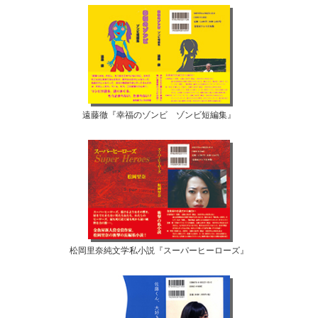
遠藤徹『幸福のゾンビ ゾンビ短編集』
松岡里奈純文学私小説『スーパーヒーローズ』