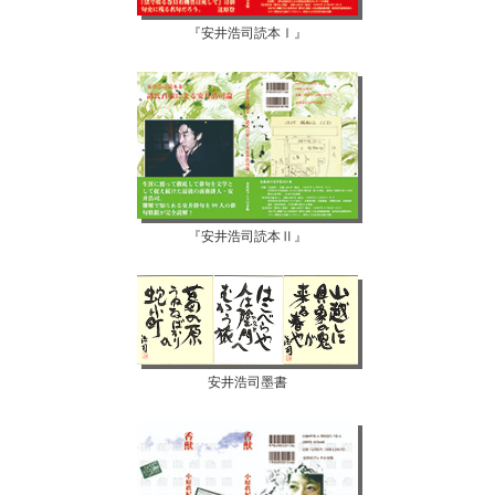
『安井浩司読本Ⅰ』
『安井浩司読本Ⅱ』
安井浩司墨書