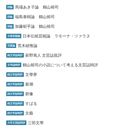
馬場あき子論 鶴山裕司
詩論
福島泰樹論 鶴山裕司
詩論
加藤郁乎論 鶴山裕司
詩論
日本伝統芸能論 ラモーナ・ツァラヌ
古典芸能論
荒木経惟論
写真論
萩野篤人 文芸誌批評
純文学誌時評
鶴山裕司の小説について考える文芸誌時評
文学誌時評
文學界
純文学誌時評
新潮
純文学誌時評
群像
純文学誌時評
すばる
純文学誌時評
文藝
純文学誌時評
三田文學
大学文芸誌時評