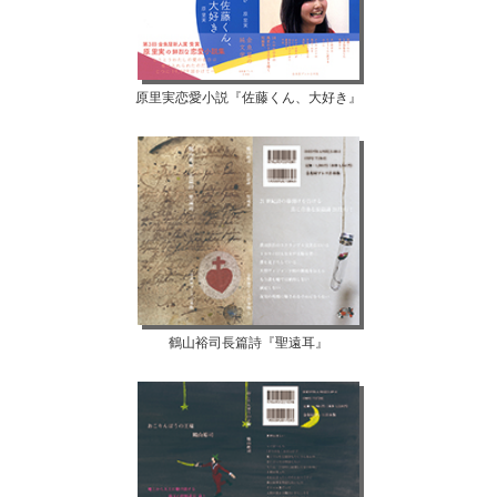
原里実恋愛小説『佐藤くん、大好き』
鶴山裕司長篇詩『聖遠耳』