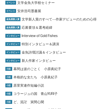
文学金魚大学校セミナー
イベント
安井浩司墨書展
イベント
文学新人賞のすべて―作家デビューのための心得
金魚屋新人賞
応募要項＆選考経緯
金魚屋新人賞
Interview of Gold Fishes
インタビュー
特別インタビュー＆講演
インタビュー
金魚詩壇討議＆インタビュー
インタビュー
新人作家インタビュー
インタビュー
幕間は波のごとく 小原眞紀子
小説
本格的な女たち 小原眞紀子
小説
原里実連作短編小説
小説
コラージュの国 青山YURI子
小説
ど、泥卍 寅間心閑
小説