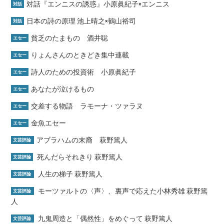
対話『エンニスの誘惑』小原眞紀子×エンニス
対話
日本の詩の原理 池上晴之×鶴山裕司
対話
貧乏のたまもの 酒井聡
エセー
りょんさんのときどき集中連載
エセー
詩人のための投資術 小原眞紀子
エセー
あなたが泣けるもの
エセー
交差する物語 ラモーナ・ツァラヌ
エセー
金魚エセー
エセー
アブラハムの末裔 萩野篤人
文芸評論
死んだらそれきり 萩野篤人
文芸評論
人生の梯子 萩野篤人
文芸評論
モーツァルトの〈声〉、裏声で応えた小林秀雄 萩野篤
文芸評論
人
九鬼周造と「偶然性」をめぐって 萩野篤人
文芸評論