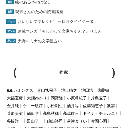
絵のある本のはなし
書評
親御さんのための読書講座
書評
おいしい文学レシピ 三日月クイイジーヌ
エセー
連載マンガ『もしかして文豪ちゃん？』りょん
マンガ
天野ルミナの文学星占い
星占い
作家
e.e.カミングズ
青山YURI子
池上晴之
池田浩
遠藤徹
大篠夏彦
大畑ゆかり
岡野隆
小原眞紀子
片島麦子
金井純
ケニー敏江
小松剛生
酒井聡
佐藤知恵子
紫雲
菅原美架
仙田学
高島秋穂
高津敬三
ドイナ・チェルニカ
谷輪洋一
田山了一
鶴山裕司
露津まりい
寅間心閑