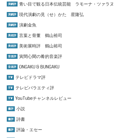
青い目で観る日本伝統芸能 ラモーナ・ツァラヌ
演劇評
現代演劇の見（せ）かた 星隆弘
演劇評
演劇金魚
演劇評
言葉と骨董 鶴山裕司
美術評
美術展時評 鶴山裕司
美術評
寅間心閑の肴的音楽評
音楽評
ONGAKU & BUNGAKU
音楽評
テレビドラマ評
TV
テレビバラエティ評
TV
YouTubeチャンネルレビュー
TV
小説
書評
詩書
書評
評論・エセー
書評