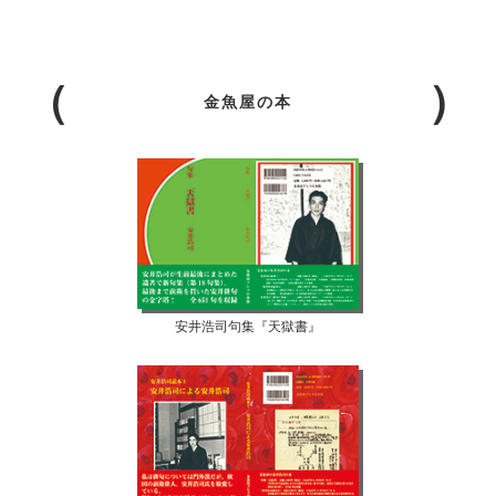
金魚屋の本
安井浩司句集『天獄書』