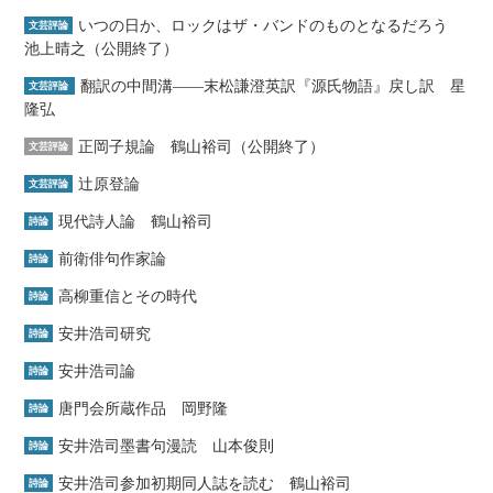
いつの日か、ロックはザ・バンドのものとなるだろう
文芸評論
池上晴之（公開終了）
翻訳の中間溝――末松謙澄英訳『源氏物語』戻し訳 星
文芸評論
隆弘
正岡子規論 鶴山裕司（公開終了）
文芸評論
辻原登論
文芸評論
現代詩人論 鶴山裕司
詩論
前衛俳句作家論
詩論
高柳重信とその時代
詩論
安井浩司研究
詩論
安井浩司論
詩論
唐門会所蔵作品 岡野隆
詩論
安井浩司墨書句漫読 山本俊則
詩論
安井浩司参加初期同人誌を読む 鶴山裕司
詩論