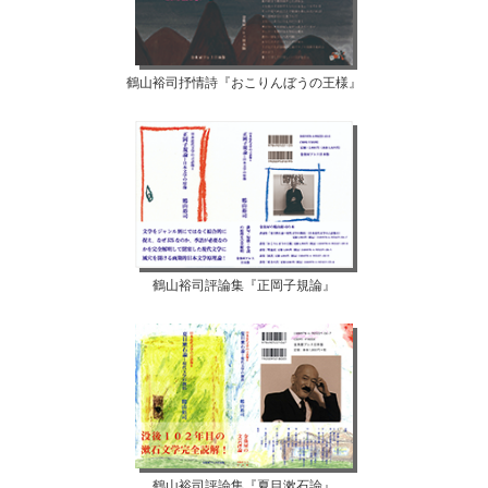
鶴山裕司抒情詩『おこりんぼうの王様』
鶴山裕司評論集『正岡子規論』
鶴山裕司評論集『夏目漱石論』