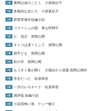
幕間は波のごとく 小原眞紀子
小説
本格的な女たち 小原眞紀子
小説
原里実連作短編小説
小説
コラージュの国 青山YURI子
小説
ど、泥卍 寅間心閑
小説
オトコは遅々として 寅間心閑
小説
助平ども 寅間心閑
小説
松の牢 寅間心閑
小説
もうすぐ幕が開く 大畑ゆかり原案 寅間心閑作
小説
学生だった 松原和音
小説
一月のレモネード 松原和音
小説
酒井聡 短編小説
小説
小説四角い海 ケニー敏江
小説