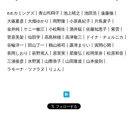
e.e.カミングズ
青山YURI子
池上晴之
池田浩
遠藤徹
大篠夏彦
大畑ゆかり
岡野隆
小原眞紀子
片島麦子
金井純
ケニー敏江
小松剛生
酒井聡
佐藤知恵子
紫雲
菅原美架
仙田学
高島秋穂
高津敬三
ドイナ・チェルニカ
谷輪洋一
田山了一
鶴山裕司
露津まりい
寅間心閑
長岡しおり
萩野篤人
原里実
星隆弘
松岡里奈
松原和音
三浦俊彦
水野翼
山際恭子
山田隆道
山本俊則
ラモーナ・ツァラヌ
りょん