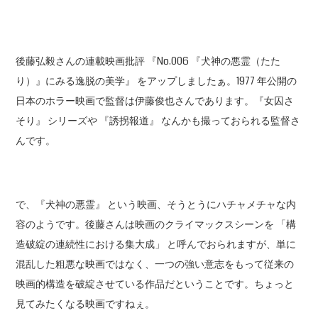
後藤弘毅さんの連載映画批評 『No.006 『犬神の悪霊（たた
り）』にみる逸脱の美学』 をアップしましたぁ。1977 年公開の
日本のホラー映画で監督は伊藤俊也さんであります。『女囚さ
そり』 シリーズや 『誘拐報道』 なんかも撮っておられる監督さ
んです。
で、『犬神の悪霊』 という映画、そうとうにハチャメチャな内
容のようです。後藤さんは映画のクライマックスシーンを 「構
造破綻の連続性における集大成」 と呼んでおられますが、単に
混乱した粗悪な映画ではなく、一つの強い意志をもって従来の
映画的構造を破綻させている作品だということです。ちょっと
見てみたくなる映画ですねぇ。