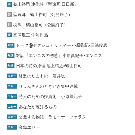
鶴山裕司 連作詩『聖遠耳 日日新』
詩
聖遠耳 鶴山裕司（公開終了）
詩
羽沢 鶴山裕司（公開終了）
詩
高津敬三 俳句作品
詩
トーク@セクシュアリティ― 小原眞紀×三浦俊彦
対話
対話『エンニスの誘惑』小原眞紀子×エンニス
対話
日本の詩の原理 池上晴之×鶴山裕司
対話
貧乏のたまもの 酒井聡
エセー
りょんさんのときどき集中連載
エセー
詩人のための投資術 小原眞紀子
エセー
あなたが泣けるもの
エセー
交差する物語 ラモーナ・ツァラヌ
エセー
金魚エセー
エセー