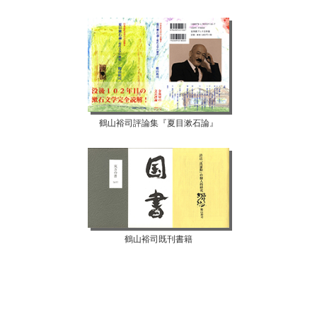
鶴山裕司評論集『夏目漱石論』
鶴山裕司既刊書籍