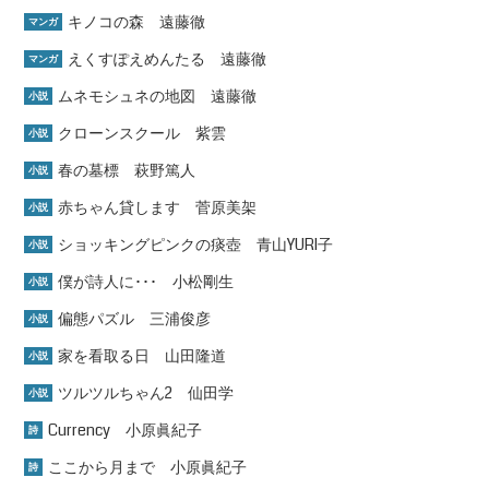
キノコの森 遠藤徹
マンガ
えくすぽえめんたる 遠藤徹
マンガ
ムネモシュネの地図 遠藤徹
小説
クローンスクール 紫雲
小説
春の墓標 萩野篤人
小説
赤ちゃん貸します 菅原美架
小説
ショッキングピンクの痰壺 青山YURI子
小説
僕が詩人に･･･ 小松剛生
小説
偏態パズル 三浦俊彦
小説
家を看取る日 山田隆道
小説
ツルツルちゃん2 仙田学
小説
Currency 小原眞紀子
詩
ここから月まで 小原眞紀子
詩