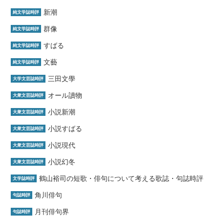
新潮
純文学誌時評
群像
純文学誌時評
すばる
純文学誌時評
文藝
純文学誌時評
三田文學
大学文芸誌時評
オール讀物
大衆文芸誌時評
小説新潮
大衆文芸誌時評
小説すばる
大衆文芸誌時評
小説現代
大衆文芸誌時評
小説幻冬
大衆文芸誌時評
鶴山裕司の短歌・俳句について考える歌誌・句誌時評
文学誌時評
角川俳句
句誌時評
月刊俳句界
句誌時評