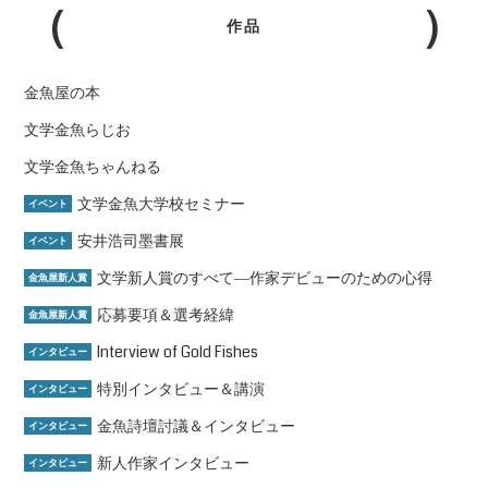
作品
金魚屋の本
文学金魚らじお
文学金魚ちゃんねる
文学金魚大学校セミナー
イベント
安井浩司墨書展
イベント
文学新人賞のすべて―作家デビューのための心得
金魚屋新人賞
応募要項＆選考経緯
金魚屋新人賞
Interview of Gold Fishes
インタビュー
特別インタビュー＆講演
インタビュー
金魚詩壇討議＆インタビュー
インタビュー
新人作家インタビュー
インタビュー