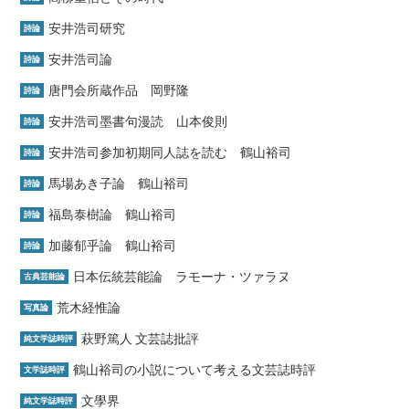
安井浩司研究
詩論
安井浩司論
詩論
唐門会所蔵作品 岡野隆
詩論
安井浩司墨書句漫読 山本俊則
詩論
安井浩司参加初期同人誌を読む 鶴山裕司
詩論
馬場あき子論 鶴山裕司
詩論
福島泰樹論 鶴山裕司
詩論
加藤郁乎論 鶴山裕司
詩論
日本伝統芸能論 ラモーナ・ツァラヌ
古典芸能論
荒木経惟論
写真論
萩野篤人 文芸誌批評
純文学誌時評
鶴山裕司の小説について考える文芸誌時評
文学誌時評
文學界
純文学誌時評