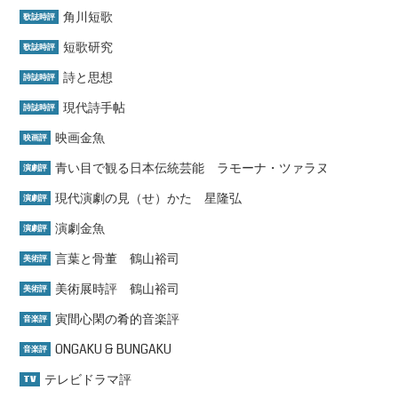
角川短歌
歌誌時評
短歌研究
歌誌時評
詩と思想
詩誌時評
現代詩手帖
詩誌時評
映画金魚
映画評
青い目で観る日本伝統芸能 ラモーナ・ツァラヌ
演劇評
現代演劇の見（せ）かた 星隆弘
演劇評
演劇金魚
演劇評
言葉と骨董 鶴山裕司
美術評
美術展時評 鶴山裕司
美術評
寅間心閑の肴的音楽評
音楽評
ONGAKU & BUNGAKU
音楽評
テレビドラマ評
TV