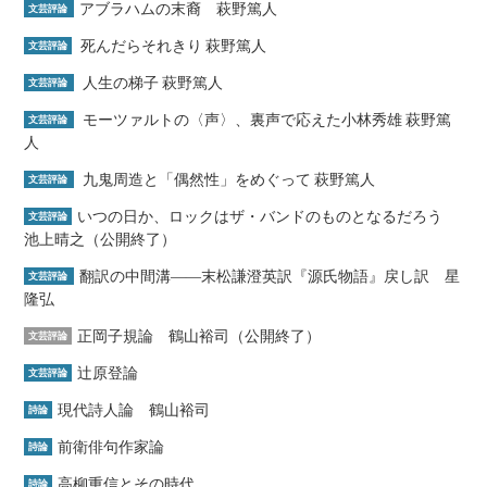
アブラハムの末裔 萩野篤人
文芸評論
死んだらそれきり 萩野篤人
文芸評論
人生の梯子 萩野篤人
文芸評論
モーツァルトの〈声〉、裏声で応えた小林秀雄 萩野篤
文芸評論
人
九鬼周造と「偶然性」をめぐって 萩野篤人
文芸評論
いつの日か、ロックはザ・バンドのものとなるだろう
文芸評論
池上晴之（公開終了）
翻訳の中間溝――末松謙澄英訳『源氏物語』戻し訳 星
文芸評論
隆弘
正岡子規論 鶴山裕司（公開終了）
文芸評論
辻原登論
文芸評論
現代詩人論 鶴山裕司
詩論
前衛俳句作家論
詩論
高柳重信とその時代
詩論