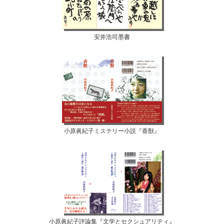
安井浩司墨書
小原眞紀子ミステリー小説『香獣』
小原眞紀子評論集『文学とセクシュアリティ』