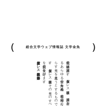
総合文学ウェブ情報誌 文学金魚
金魚屋プレス日本版代表 齋藤都
。
私達の
故郷は
日本語で
す
。
金魚屋プ
レ
ス
日本版は
、
日本語で
書か
れ
る
あ
ら
ゆ
る
文学の
方向を
見極め
、
私達の
精神の
行く
末を
照
ら
す
光り
を
見出そ
う
と
す
る
も
の
で
す
。
金魚屋プ
レ
ス
日本版は
そ
の
光り
の
す
べ
て
を
広義の
文学と
呼び
ま
す