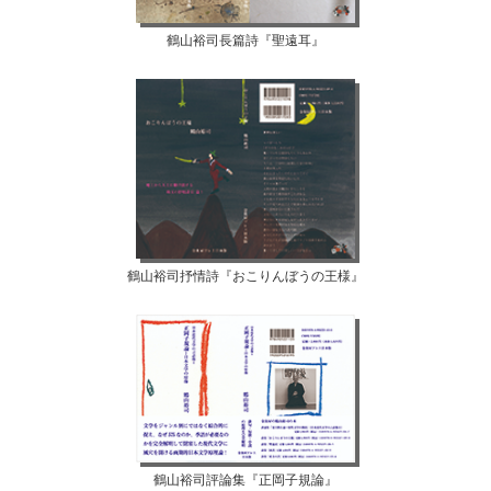
鶴山裕司長篇詩『聖遠耳』
鶴山裕司抒情詩『おこりんぼうの王様』
鶴山裕司評論集『正岡子規論』