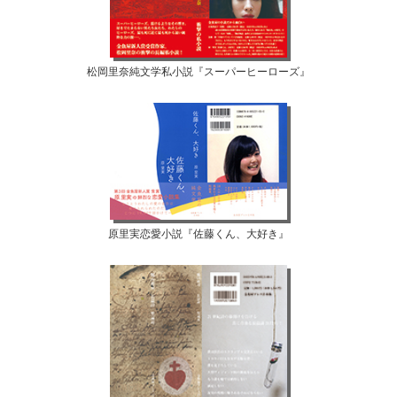
松岡里奈純文学私小説『スーパーヒーローズ』
原里実恋愛小説『佐藤くん、大好き』