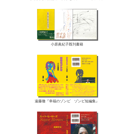
小原眞紀子既刊書籍
遠藤徹『幸福のゾンビ ゾンビ短編集』