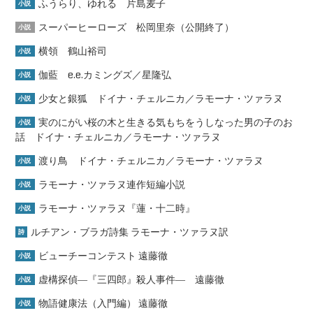
ふうらり、ゆれる 片島麦子
小説
スーパーヒーローズ 松岡里奈（公開終了）
小説
横領 鶴山裕司
小説
伽藍 e.e.カミングズ／星隆弘
小説
少女と銀狐 ドイナ・チェルニカ／ラモーナ・ツァラヌ
小説
実のにがい桜の木と生きる気もちをうしなった男の子のお
小説
話 ドイナ・チェルニカ／ラモーナ・ツァラヌ
渡り鳥 ドイナ・チェルニカ／ラモーナ・ツァラヌ
小説
ラモーナ・ツァラヌ連作短編小説
小説
ラモーナ・ツァラヌ『蓮・十二時』
小説
ルチアン・ブラガ詩集 ラモーナ・ツァラヌ訳
詩
ビューチーコンテスト 遠藤徹
小説
虚構探偵―『三四郎』殺人事件― 遠藤徹
小説
物語健康法（入門編） 遠藤徹
小説