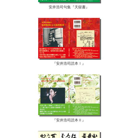
安井浩司句集『天獄書』
『安井浩司読本Ⅰ』
『安井浩司読本Ⅱ』