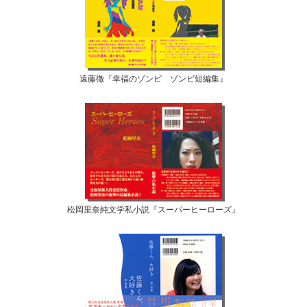
遠藤徹『幸福のゾンビ ゾンビ短編集』
松岡里奈純文学私小説『スーパーヒーローズ』