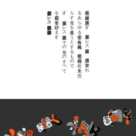
金魚屋プレス日本版代表 齋藤都
。
私達の
故郷は
日本語で
す
。
金魚屋プ
レ
ス
日本版は
、
日本語で
書か
れ
る
あ
ら
ゆ
る
文学の
方向を
見極め
、
私達の
精神の
行く
末を
照
ら
す
光り
を
見出そ
う
と
す
る
も
の
で
す
。
金魚屋プ
レ
ス
日本版は
そ
の
光り
の
す
べ
て
を
広義の
文学と
呼び
ま
す