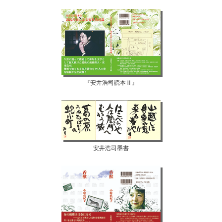
『安井浩司読本Ⅱ』
安井浩司墨書