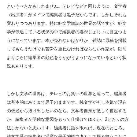
というべきかもしれません。テレビなどと同じように、文学者
（出演者）がメインで編集者は黒子だからです。しかしそれも
変わりつつあります。特に純文学雑誌の世界の話ですが、純文
学が低迷している状況の中で編集者の姿がじょじょに目立つよ
うになっています。本が売れないばかりか、雑誌に原稿を掲載
してもらうだけでも苦労を重ねなければならない作家が、以前
よりさらに編集者の顔色をうかがうようになっているという状
況もあります。
しかし文学の世界は、テレビのお笑いの世界と違って、編集者
は基本的にあくまで黒子のままです。純文学がもし本気で現在
の低迷から抜け出したいのなら、文学者自身が激しく奮起する
か、編集者が明確な意図をもって仕掛けてゆくか、2とおりの方
法しかないと思います。編集者に話を限れば、現在のところ、
純文学系の編集者は淫靡な黒子的権力者として振る舞うことに