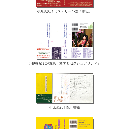
小原眞紀子ミステリー小説『香獣』
小原眞紀子評論集『文学とセクシュアリティ』
小原眞紀子既刊書籍