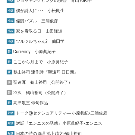
ショッキングピンクの痰壺 青山YURI子
小説
僕が詩人に･･･ 小松剛生
小説
偏態パズル 三浦俊彦
小説
家を看取る日 山田隆道
小説
ツルツルちゃん2 仙田学
小説
Currency 小原眞紀子
詩
ここから月まで 小原眞紀子
詩
鶴山裕司 連作詩『聖遠耳 日日新』
詩
聖遠耳 鶴山裕司（公開終了）
詩
羽沢 鶴山裕司（公開終了）
詩
高津敬三 俳句作品
詩
トーク@セクシュアリティ― 小原眞紀×三浦俊彦
対話
対話『エンニスの誘惑』小原眞紀子×エンニス
対話
日本の詩の原理 池上晴之×鶴山裕司
対話