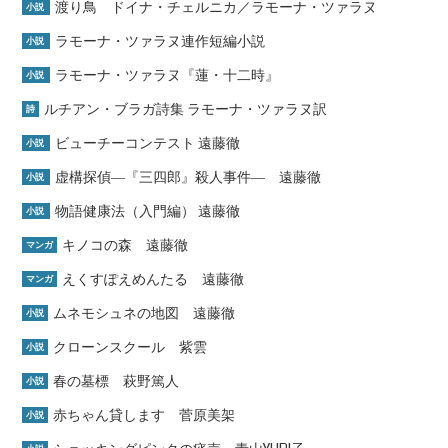
渡り鳥 ドイナ・チェルニカ／ラモーナ・ツァラヌ
小説
ラモーナ・ツァラヌ連作短編小説
小説
ラモーナ・ツァラヌ『蓮・十二時』
小説
ルチアン・ブラガ詩集 ラモーナ・ツァラヌ訳
詩
ビューチーコンテスト 遠藤徹
小説
虚構探偵―『三四郎』殺人事件― 遠藤徹
小説
物語健康法（入門編） 遠藤徹
小説
キノコの森 遠藤徹
マンガ
えくすぽえめんたる 遠藤徹
マンガ
ムネモシュネの地図 遠藤徹
小説
クローンスクール 紫雲
小説
春の墓標 萩野篤人
小説
赤ちゃん貸します 菅原美架
小説