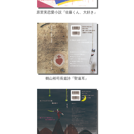
原里実恋愛小説『佐藤くん、大好き』
鶴山裕司長篇詩『聖遠耳』