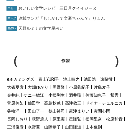
おいしい文学レシピ 三日月クイイジーヌ
エセー
連載マンガ『もしかして文豪ちゃん？』りょん
マンガ
天野ルミナの文学星占い
星占い
作家
e.e.カミングズ
青山YURI子
池上晴之
池田浩
遠藤徹
大篠夏彦
大畑ゆかり
岡野隆
小原眞紀子
片島麦子
金井純
ケニー敏江
小松剛生
酒井聡
佐藤知恵子
紫雲
菅原美架
仙田学
高島秋穂
高津敬三
ドイナ・チェルニカ
谷輪洋一
田山了一
鶴山裕司
露津まりい
寅間心閑
長岡しおり
萩野篤人
原里実
星隆弘
松岡里奈
松原和音
三浦俊彦
水野翼
山際恭子
山田隆道
山本俊則