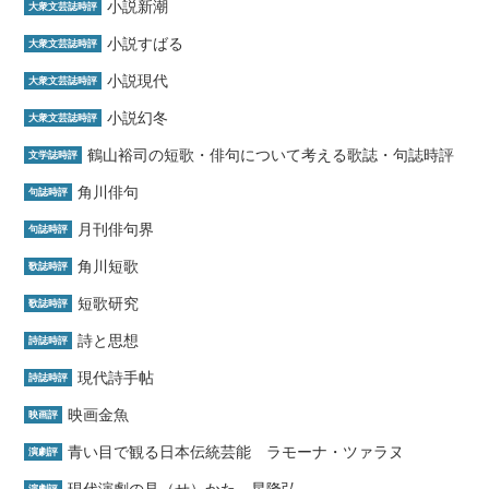
小説新潮
大衆文芸誌時評
小説すばる
大衆文芸誌時評
小説現代
大衆文芸誌時評
小説幻冬
大衆文芸誌時評
鶴山裕司の短歌・俳句について考える歌誌・句誌時評
文学誌時評
角川俳句
句誌時評
月刊俳句界
句誌時評
角川短歌
歌誌時評
短歌研究
歌誌時評
詩と思想
詩誌時評
現代詩手帖
詩誌時評
映画金魚
映画評
青い目で観る日本伝統芸能 ラモーナ・ツァラヌ
演劇評