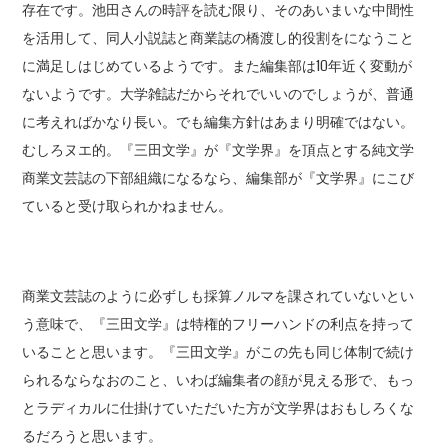
存在です。池田さんの時評を読む限り、そのあいまいな中間性
を活用して、同人小説誌と商業誌の橋渡し的役割をになうこと
に満足しはじめているようです。また編集部は10年近く変動が
ないようです。大学雑誌だからそれでいいのでしょうが、普通
に考えればかなり長い。でも編集方針はあまり明確ではない。
むしろヌエ的。『三田文学』が『文学界』を頂点とする純文学
商業文芸誌の下部組織になるなら、編集部が『文学界』にこび
ていると受け取られかねません。
商業文芸誌のように必ずしも採算ノルマを課されていないとい
う意味で、『三田文学』は特権的フリーハンドの利点を持って
いることと思います。『三田文学』がこの先も同じ体制で続け
られるならなおのこと、いわば編集者の顔が見える形で、もっ
とラディカルに仕掛けていただいた方が文学界はおもしろくな
るだろうと思います。