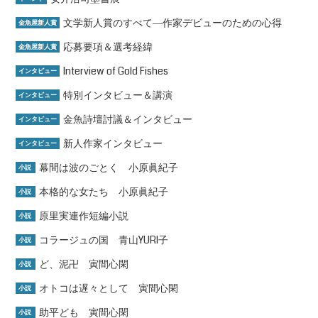
文学新人賞のすべて―作家デビューのための心得
金魚屋新人賞
応募要項＆選考経緯
金魚屋新人賞
Interview of Gold Fishes
インタビュー
特別インタビュー＆講演
インタビュー
金魚詩壇討議＆インタビュー
インタビュー
新人作家インタビュー
インタビュー
幕間は波のごとく 小原眞紀子
小説
本格的な女たち 小原眞紀子
小説
原里実連作短編小説
小説
コラージュの国 青山YURI子
小説
ど、泥卍 寅間心閑
小説
オトコは遅々として 寅間心閑
小説
助平ども 寅間心閑
小説