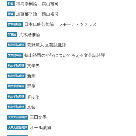
福島泰樹論 鶴山裕司
詩論
加藤郁乎論 鶴山裕司
詩論
日本伝統芸能論 ラモーナ・ツァラヌ
古典芸能論
荒木経惟論
写真論
萩野篤人 文芸誌批評
純文学誌時評
鶴山裕司の小説について考える文芸誌時評
文学誌時評
文學界
純文学誌時評
新潮
純文学誌時評
群像
純文学誌時評
すばる
純文学誌時評
文藝
純文学誌時評
三田文學
大学文芸誌時評
オール讀物
大衆文芸誌時評