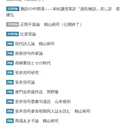
翻訳の中間溝――末松謙澄英訳『源氏物語』戻し訳 星
文芸評論
隆弘
正岡子規論 鶴山裕司（公開終了）
文芸評論
辻原登論
文芸評論
現代詩人論 鶴山裕司
詩論
前衛俳句作家論
詩論
高柳重信とその時代
詩論
安井浩司研究
詩論
安井浩司論
詩論
唐門会所蔵作品 岡野隆
詩論
安井浩司墨書句漫読 山本俊則
詩論
安井浩司参加初期同人誌を読む 鶴山裕司
詩論
馬場あき子論 鶴山裕司
詩論