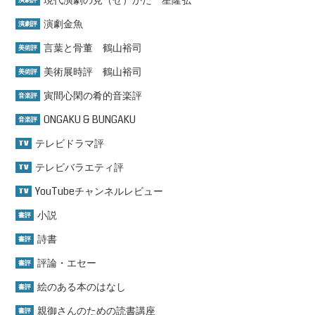
現代演劇の見（せ）かた 星隆弘
演劇評
演劇金魚
演劇評
言葉と骨董 鶴山裕司
美術評
美術展時評 鶴山裕司
美術評
寅間心閑の肴的音楽評
音楽評
ONGAKU & BUNGAKU
音楽評
テレビドラマ評
TV
テレビバラエティ評
TV
YouTubeチャンネルレビュー
TV
小説
書評
詩書
書評
評論・エセー
書評
絵のある本のはなし
書評
親御さんのための読書講座
書評