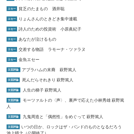
貧乏のたまもの 酒井聡
エセー
りょんさんのときどき集中連載
エセー
詩人のための投資術 小原眞紀子
エセー
あなたが泣けるもの
エセー
交差する物語 ラモーナ・ツァラヌ
エセー
金魚エセー
エセー
アブラハムの末裔 萩野篤人
文芸評論
死んだらそれきり 萩野篤人
文芸評論
人生の梯子 萩野篤人
文芸評論
モーツァルトの〈声〉、裏声で応えた小林秀雄 萩野篤
文芸評論
人
九鬼周造と「偶然性」をめぐって 萩野篤人
文芸評論
いつの日か、ロックはザ・バンドのものとなるだろう
文芸評論
池上晴之（公開終了）