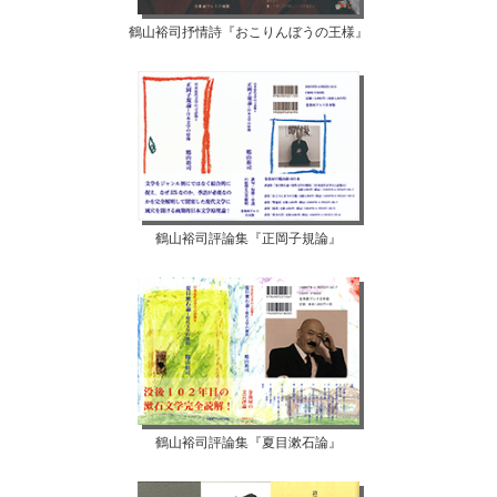
鶴山裕司抒情詩『おこりんぼうの王様』
鶴山裕司評論集『正岡子規論』
鶴山裕司評論集『夏目漱石論』