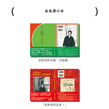
金魚屋の本
安井浩司句集『天獄書』
『安井浩司読本Ⅰ』