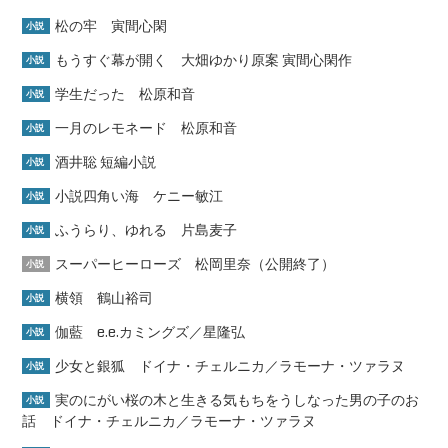
松の牢 寅間心閑
小説
もうすぐ幕が開く 大畑ゆかり原案 寅間心閑作
小説
学生だった 松原和音
小説
一月のレモネード 松原和音
小説
酒井聡 短編小説
小説
小説四角い海 ケニー敏江
小説
ふうらり、ゆれる 片島麦子
小説
スーパーヒーローズ 松岡里奈（公開終了）
小説
横領 鶴山裕司
小説
伽藍 e.e.カミングズ／星隆弘
小説
少女と銀狐 ドイナ・チェルニカ／ラモーナ・ツァラヌ
小説
実のにがい桜の木と生きる気もちをうしなった男の子のお
小説
話 ドイナ・チェルニカ／ラモーナ・ツァラヌ