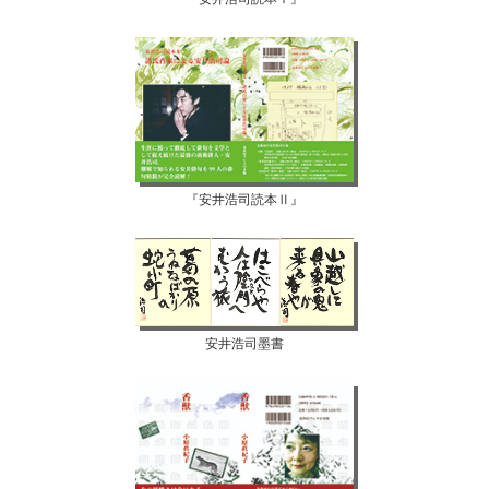
『安井浩司読本Ⅱ』
安井浩司墨書