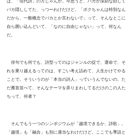
は、「現代詩」の方じゃんか。今思うと、バカが深刻な顔して
バカ隠ししてた、っつーわけだけど。「ボクちゃんは特別なん
だから、一般概念でバカとか言わないで」って、そんなとこに
自ら囲い込んどいて、「なのに自由じゃない」って、何なん
だ。
俳句でも何でも、詩型ってのはジャンルの掟で、運命で、そ
れを乗り越えるってのは、すごい考え詰めて、人生かけてやる
ことで。そういうのが「本当の詩人」っていうんでないの。た
だ雁首並べて、そんなテーマを弄りまわしてるだけのこの人た
ちって、何者？
そんでもう一つのシンポジウムが「越境できるか、詩歌」。
「越境」も「融合」も別に適当なわけだけど。ここでも季語と