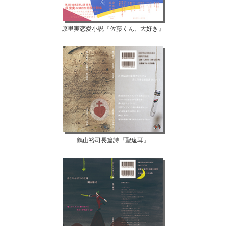
原里実恋愛小説『佐藤くん、大好き』
鶴山裕司長篇詩『聖遠耳』