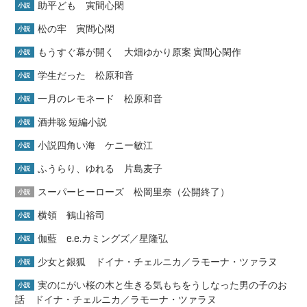
助平ども 寅間心閑
小説
松の牢 寅間心閑
小説
もうすぐ幕が開く 大畑ゆかり原案 寅間心閑作
小説
学生だった 松原和音
小説
一月のレモネード 松原和音
小説
酒井聡 短編小説
小説
小説四角い海 ケニー敏江
小説
ふうらり、ゆれる 片島麦子
小説
スーパーヒーローズ 松岡里奈（公開終了）
小説
横領 鶴山裕司
小説
伽藍 e.e.カミングズ／星隆弘
小説
少女と銀狐 ドイナ・チェルニカ／ラモーナ・ツァラヌ
小説
実のにがい桜の木と生きる気もちをうしなった男の子のお
小説
話 ドイナ・チェルニカ／ラモーナ・ツァラヌ