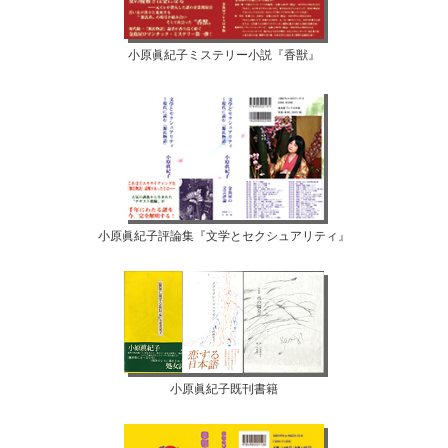
小原眞紀子ミステリー小説『香獣』
小原眞紀子評論集『文学とセクシュアリティ』
小原眞紀子既刊書籍