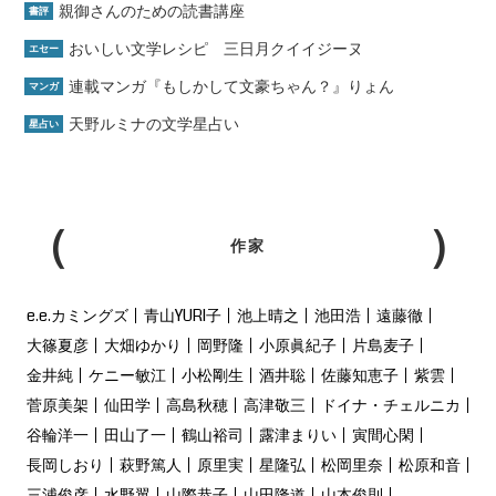
親御さんのための読書講座
書評
おいしい文学レシピ 三日月クイイジーヌ
エセー
連載マンガ『もしかして文豪ちゃん？』りょん
マンガ
天野ルミナの文学星占い
星占い
作家
e.e.カミングズ
青山YURI子
池上晴之
池田浩
遠藤徹
大篠夏彦
大畑ゆかり
岡野隆
小原眞紀子
片島麦子
金井純
ケニー敏江
小松剛生
酒井聡
佐藤知恵子
紫雲
菅原美架
仙田学
高島秋穂
高津敬三
ドイナ・チェルニカ
谷輪洋一
田山了一
鶴山裕司
露津まりい
寅間心閑
長岡しおり
萩野篤人
原里実
星隆弘
松岡里奈
松原和音
三浦俊彦
水野翼
山際恭子
山田隆道
山本俊則