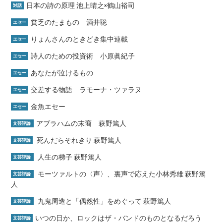
日本の詩の原理 池上晴之×鶴山裕司
対話
貧乏のたまもの 酒井聡
エセー
りょんさんのときどき集中連載
エセー
詩人のための投資術 小原眞紀子
エセー
あなたが泣けるもの
エセー
交差する物語 ラモーナ・ツァラヌ
エセー
金魚エセー
エセー
アブラハムの末裔 萩野篤人
文芸評論
死んだらそれきり 萩野篤人
文芸評論
人生の梯子 萩野篤人
文芸評論
モーツァルトの〈声〉、裏声で応えた小林秀雄 萩野篤
文芸評論
人
九鬼周造と「偶然性」をめぐって 萩野篤人
文芸評論
いつの日か、ロックはザ・バンドのものとなるだろう
文芸評論