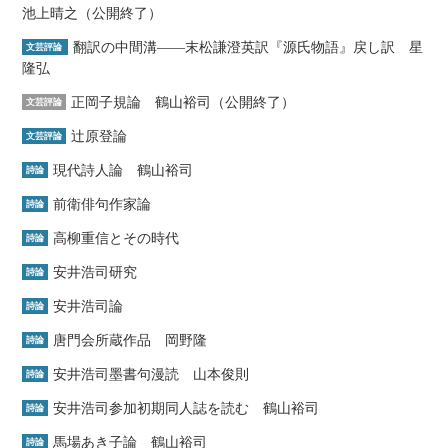
池上晴之（公開終了）
翻訳の中間溝――末松謙澄英訳『源氏物語』戻し訳 星
文芸評論
隆弘
正岡子規論 鶴山裕司（公開終了）
文芸評論
辻原登論
文芸評論
現代詩人論 鶴山裕司
詩論
前衛俳句作家論
詩論
高柳重信とその時代
詩論
安井浩司研究
詩論
安井浩司論
詩論
唐門会所蔵作品 岡野隆
詩論
安井浩司墨書句漫読 山本俊則
詩論
安井浩司参加初期同人誌を読む 鶴山裕司
詩論
馬場あき子論 鶴山裕司
詩論