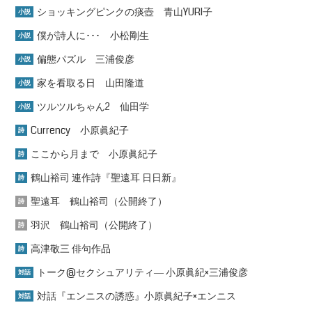
ショッキングピンクの痰壺 青山YURI子
小説
僕が詩人に･･･ 小松剛生
小説
偏態パズル 三浦俊彦
小説
家を看取る日 山田隆道
小説
ツルツルちゃん2 仙田学
小説
Currency 小原眞紀子
詩
ここから月まで 小原眞紀子
詩
鶴山裕司 連作詩『聖遠耳 日日新』
詩
聖遠耳 鶴山裕司（公開終了）
詩
羽沢 鶴山裕司（公開終了）
詩
高津敬三 俳句作品
詩
トーク@セクシュアリティ― 小原眞紀×三浦俊彦
対話
対話『エンニスの誘惑』小原眞紀子×エンニス
対話