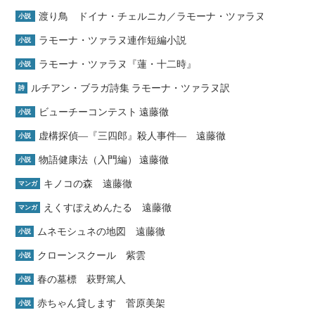
渡り鳥 ドイナ・チェルニカ／ラモーナ・ツァラヌ
小説
ラモーナ・ツァラヌ連作短編小説
小説
ラモーナ・ツァラヌ『蓮・十二時』
小説
ルチアン・ブラガ詩集 ラモーナ・ツァラヌ訳
詩
ビューチーコンテスト 遠藤徹
小説
虚構探偵―『三四郎』殺人事件― 遠藤徹
小説
物語健康法（入門編） 遠藤徹
小説
キノコの森 遠藤徹
マンガ
えくすぽえめんたる 遠藤徹
マンガ
ムネモシュネの地図 遠藤徹
小説
クローンスクール 紫雲
小説
春の墓標 萩野篤人
小説
赤ちゃん貸します 菅原美架
小説