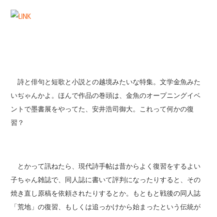
詩と俳句と短歌と小説との越境みたいな特集。文学金魚みた
いぢゃんかよ。ほんで作品の巻頭は、金魚のオープニングイベ
ントで墨書展をやってた、安井浩司御大。これって何かの復
習？
とかって訊ねたら、現代詩手帖は昔からよく復習をするよい
子ちゃん雑誌で、同人誌に書いて評判になったりすると、その
焼き直し原稿を依頼されたりするとか。もともと戦後の同人誌
「荒地」の復習、もしくは追っかけから始まったという伝統が