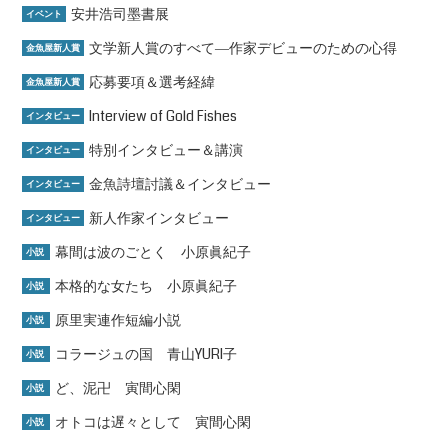
安井浩司墨書展
イベント
文学新人賞のすべて―作家デビューのための心得
金魚屋新人賞
応募要項＆選考経緯
金魚屋新人賞
Interview of Gold Fishes
インタビュー
特別インタビュー＆講演
インタビュー
金魚詩壇討議＆インタビュー
インタビュー
新人作家インタビュー
インタビュー
幕間は波のごとく 小原眞紀子
小説
本格的な女たち 小原眞紀子
小説
原里実連作短編小説
小説
コラージュの国 青山YURI子
小説
ど、泥卍 寅間心閑
小説
オトコは遅々として 寅間心閑
小説