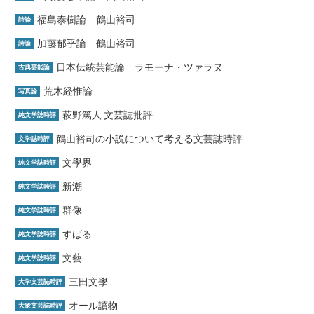
福島泰樹論 鶴山裕司
詩論
加藤郁乎論 鶴山裕司
詩論
日本伝統芸能論 ラモーナ・ツァラヌ
古典芸能論
荒木経惟論
写真論
萩野篤人 文芸誌批評
純文学誌時評
鶴山裕司の小説について考える文芸誌時評
文学誌時評
文學界
純文学誌時評
新潮
純文学誌時評
群像
純文学誌時評
すばる
純文学誌時評
文藝
純文学誌時評
三田文學
大学文芸誌時評
オール讀物
大衆文芸誌時評