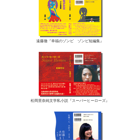
遠藤徹『幸福のゾンビ ゾンビ短編集』
松岡里奈純文学私小説『スーパーヒーローズ』