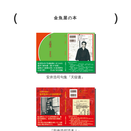
金魚屋の本
安井浩司句集『天獄書』
『安井浩司読本Ⅰ』