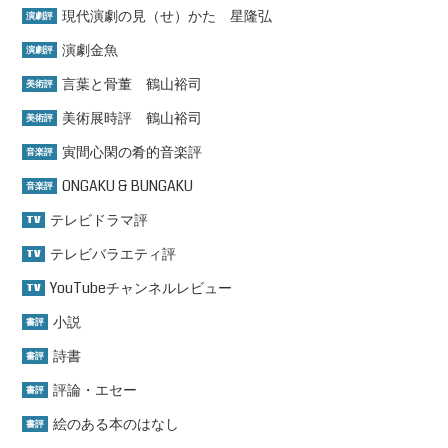
現代演劇の見（せ）かた 星隆弘
演劇評
演劇金魚
演劇評
言葉と骨董 鶴山裕司
美術評
美術展時評 鶴山裕司
美術評
寅間心閑の肴的音楽評
音楽評
ONGAKU & BUNGAKU
音楽評
テレビドラマ評
TV
テレビバラエティ評
TV
YouTubeチャンネルレビュー
TV
小説
書評
詩書
書評
評論・エセー
書評
絵のある本のはなし
書評