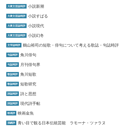
小説新潮
大衆文芸誌時評
小説すばる
大衆文芸誌時評
小説現代
大衆文芸誌時評
小説幻冬
大衆文芸誌時評
鶴山裕司の短歌・俳句について考える歌誌・句誌時評
文学誌時評
角川俳句
句誌時評
月刊俳句界
句誌時評
角川短歌
歌誌時評
短歌研究
歌誌時評
詩と思想
詩誌時評
現代詩手帖
詩誌時評
映画金魚
映画評
青い目で観る日本伝統芸能 ラモーナ・ツァラヌ
演劇評