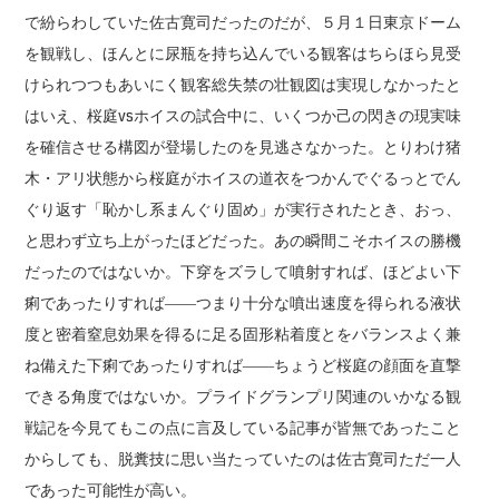
で紛らわしていた佐古寛司だったのだが、５月１日東京ドーム
を観戦し、ほんとに尿瓶を持ち込んでいる観客はちらほら見受
けられつつもあいにく観客総失禁の壮観図は実現しなかったと
はいえ、桜庭vsホイスの試合中に、いくつか己の閃きの現実味
を確信させる構図が登場したのを見逃さなかった。とりわけ猪
木・アリ状態から桜庭がホイスの道衣をつかんでぐるっとでん
ぐり返す「恥かし系まんぐり固め」が実行されたとき、おっ、
と思わず立ち上がったほどだった。あの瞬間こそホイスの勝機
だったのではないか。下穿をズラして噴射すれば、ほどよい下
痢であったりすれば――つまり十分な噴出速度を得られる液状
度と密着窒息効果を得るに足る固形粘着度とをバランスよく兼
ね備えた下痢であったりすれば――ちょうど桜庭の顔面を直撃
できる角度ではないか。プライドグランプリ関連のいかなる観
戦記を今見てもこの点に言及している記事が皆無であったこと
からしても、脱糞技に思い当たっていたのは佐古寛司ただ一人
であった可能性が高い。