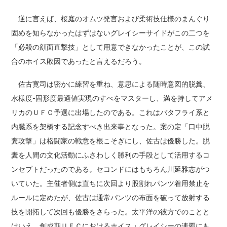
逆に言えば、桜庭のオムツ発言および柔術技仕様のまんぐり
固めを知らなかったはずはないグレイシーサイドがこの二つを
「必殺の顔面直撃技」として用意できなかったことが、この試
合のホイス敗因であったと言えるだろう。
佐古寛司は密かに練習を重ね、意思による随時意図的脱糞、
水様度-固形度最適値実現のすべをマスターし、満を持してアメ
リカのＵＦＣ予選に出場したのである。これはバタフライ系と
内臓系を架橋する記念すべき出来事となった。案の定「口中脱
糞攻撃」は格闘家の戦意を根こそぎにし、佐古は優勝した。脱
糞を人間の文化活動にふさわしく勝利の手段として活用するコ
ンセプトだったのである。セコンドにはもちろん川延雅志がつ
いていた。主催者側は直ちに次回より股割れパンツ着用禁止を
ルールに定めたが、佐古は通常パンツの布面を破って放射する
技を開拓して次回も優勝をさらった。太平洋の彼方でのことと
はいえ、創成期ＵＦＣにおけるホイス・グレイシーの連覇にも