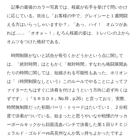
記事の最後のカラー写真では、桜庭が右手を挙げて問いかけ
に応じている。吹出し「お客様の中で、グレイシーと１週間闘
える方はいらっしゃいますか？」「あっ、ハイ！ オムツがあ
れば……」「オオォ～！」むろん桜庭の姿は、トレパンの上から
オムツをつけた格好である。
時間制限がないと試合が長引くかどうかという点に関して
は、「絶対時間」はともかく「相対時間」すなわち格闘展開あ
たりの時間に関しては、短縮される可能性もあった。ホリオン
は「（時間制限なしという）このルールでやることによってフ
ァイターたちはすぐに決着を付けようという方向に必ず向くは
ずです」（『ＳＲＳＤＸ』No.19，p.26）と言っており、実際、
時間無制限だった初期バーリ・トゥードはたいてい１、２分程
度で決着がついている。始まったと思うやいなや戦慄のサッカ
ーボールキックから顔面流血パンチで決着した第１回ＵＦＣジ
ェラルド・ゴルドーvs高見州なんか気ッ持ちよかったですよ