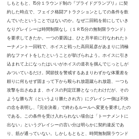
しもともと、15分１ラウンド制の『プライドグランプリ』に契
約した時点で、フェイク格闘アトラクションとしての条件を飲
んでいたということではないのか。なぜ二回戦を前にしていき
なりグレイシーは時間制限なし（１Ｒ15分の無制限ラウンド）
を要求してきたか。一つの要因は、ひと月半前に行なわれたト
ーナメント一回戦で、ホイスと戦った高田延彦があまりに消極
的なファイトをしたということが挙げられよう。ホイスに引き
込まれて上になったはいいがホイスの道衣を掴んでじっとしが
みついているだけ。関節技を警戒するあまりわずかな体重差を
頼りに何もせず固まって下から殴られ放題蹴られ放題、一つも
攻撃を出さぬまま、ホイスの判定圧勝となったわけだが、その
ような勝ち方（というより勝たされ方）にグレイシー側は不快
の念を表明し、｢完全決着」で終わるルールへ変更を要求したの
である。この条件を受け入れられない場合は「トーナメントに
出ない」というグレイシーの言い分は明らかに契約違反であ
り、筋が通っていない。しかしもともと、時間無制限ラウンド