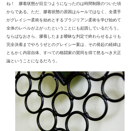
ね！ 膠着状態が目立つようになったのは時間制限のついた頃
からである。ただ、膠着状態の原因はルールではなく、全選手
がグレイシー柔術を始めとするブラジリアン柔術を学び始めて
全体のレベルが上がったということにも起因しているだろう。
ならばなおさら、膠着したまま曖昧な判定で終わらせるよりも
完全決着までやろうぜとのグレイシー案は、その発起の経緯は
ともかく内容自体、すべての格闘家の賛同を得て然るべき大正
論ということになるだろう。