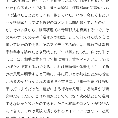
でもある彼は、長引くことを前提した上で、何ができるか、を
ひたすら考えたのである。彼の結論は、桜庭和志が冗談のつも
りで述べたことと奇しくも一致していた。いや、奇しくもとい
うか格闘家として彼も桜庭のコメントは聞き知っていたのだ
が、それ以前から、膠着状態での奇襲戦法を模索する中で、そ
のものずばりの今や「逆オムツ戦法」として知られた技を心に
抱いていたのである。そのアイディアの萌芽は、興行で愛媛県
宇和島市を訪れたとき見物した「牛相撲」だった。負けた牛は
しばしば、相手に背を向けて柵に凭れ、舌をべろんと出してぼ
たぼたと脱糞するのである。これは無防備の体勢をさらして負
けの意思を明示すると同時に、牛に汚いとか無様だとかの感覚
があるのかどうか己れの敗者臭不吉臭により相手を遠ざける効
果も持つようだった。意思による行為か反射による現象かは研
究中だそうだが、これを白旗としてではなく決め技として逆用
できないかと閃いたのである。そこへ桜庭のコメントが飛び込
んできて、これは冗談で済まされるアイディアではない、と真