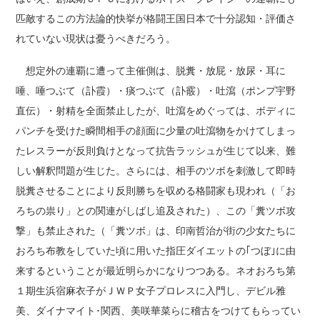
匹敵するこの方法論的快挙が格闘王国日本で十分認知・評価さ
れていない現状は憂うべきだろう。
想定外の連覇に遭って主催側は、脱糞・放屁・放尿・耳に
唾、唾つぶて（訃霞）・痰つぶて（訃霰）・吐瀉（ポンプ宇野
直伝）・射精を全面禁止したが、吐瀉をめぐっては、ボディに
パンチを受けた瞬間相手の顔面に少量の吐瀉物をかけてしまっ
たレスラーが反則負けとなって抗告ラッシュが生じて以来、難
しい解釈問題が生じた。さらには、相手のツボを刺激して即時
脱糞させることにより反則勝ちを収める格闘家も現われ（「お
ろちの祟り」との関連がしばし追及された）、この「糞ツボ攻
撃」も禁止された（「糞ツボ」は、印南哲治が街の少女たちに
おろち布教をしていた頃に用いた指圧ダイエットの｢つぼ｣に由
来するということが最近明らかになりつつある。ネオおろち第
１期生浜宿麻衣子がＪＷＰ女子プロレスに入門し、デビル雅
美、ダイナマイト･関西、美咲華菜らに稽古をつけてもらってい