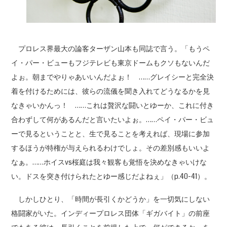
プロレス界最大の論客ターザン山本も同誌で言う。「もうペ
イ・パー・ビューもフジテレビも東京ドームもクソもないんだ
よぉ。朝までやりゃあいいんだよぉ！ ……グレイシーと完全決
着を付けるためには、彼らの流儀を聞き入れてどうなるかを見
なきゃいかんっ！ ……これは贅沢な闘いとゆーか、これに付き
合わずして何があるんだと言いたいよぉ。……ペイ・パー・ビュ
ーで見るということと、生で見ることを考えれば、現場に参加
するほうが特権が与えられるわけでしょ。その差別感もいいよ
なぁ。……ホイスvs桜庭は我々観客も覚悟を決めなきゃいけな
い。ドスを突き付けられたとゆー感じだよねぇ」（p.40-41）。
しかしひとり、「時間が長引くかどうか」を一切気にしない
格闘家がいた。インディープロレス団体「ギガバイト」の前座