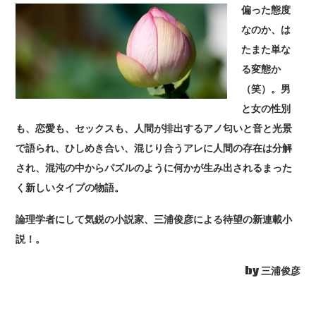
偏った態度
なのか、は
たまた単な
る変態か
（笑）。男
と女の性別
も、恋愛も、セックスも、人間が排出するアノ匂いと音と光景
で語られ、ひしめき合い、混じり合うアレに人間の存在は分解
され、混沌の中からパズルのように何かが生み出されるまった
く新しいタイプの物語。
論理学者にして気鋭の小説家、三浦俊彦による待望の新連載小
説！。
by 三浦俊彦