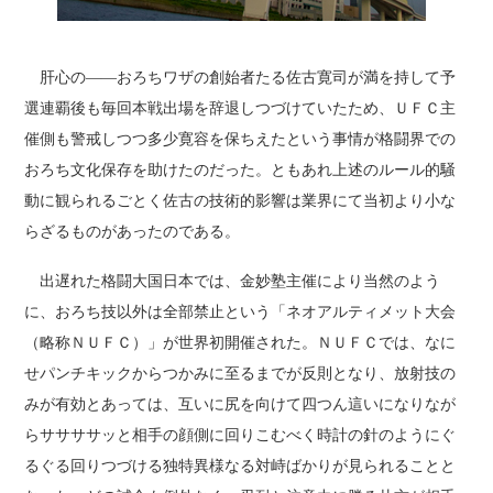
肝心の――おろちワザの創始者たる佐古寛司が満を持して予
選連覇後も毎回本戦出場を辞退しつづけていたため、ＵＦＣ主
催側も警戒しつつ多少寛容を保ちえたという事情が格闘界での
おろち文化保存を助けたのだった。ともあれ上述のルール的騒
動に観られるごとく佐古の技術的影響は業界にて当初より小な
らざるものがあったのである。
出遅れた格闘大国日本では、金妙塾主催により当然のよう
に、おろち技以外は全部禁止という「ネオアルティメット大会
（略称ＮＵＦＣ）」が世界初開催された。ＮＵＦＣでは、なに
せパンチキックからつかみに至るまでが反則となり、放射技の
みが有効とあっては、互いに尻を向けて四つん這いになりなが
らササササッと相手の顔側に回りこむべく時計の針のようにぐ
るぐる回りつづける独特異様なる対峙ばかりが見られることと