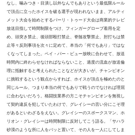
なし、噛みつき・目潰し以外なんでもありという最低限ルール
で頂点に立ったホイスを破る選手が現われないまま、アルティ
メット大会を始めとするバーリ・トゥード大会は商業的テレビ
放送目指して時間制限をつけ、フィンガーグローブ着用を定
め、頭突き禁止、後頭部殴打禁止、脊髄攻撃禁止、肘打ちは禁
止等々反則事項を次々に定めて、本当の「何でもあり」ではな
くなってしまった。ペイ・パー・ビュー放映に合わせて、放送
時間内に終わらせなければならないこと、過度の流血が放送倫
理に抵触すると考えられたことなどが大きいが、チャンピオン
に挑戦するという観点からすれば、ホイスが頂点を極めたのと
同じルール、つまり本当の何でもありで戦うのでなければ理屈
に合わないだろう。格闘技業界の方こそチャンピオンを無視し
て契約違反を犯していたわけで、グレイシーの言い分にこそ理
があるといわざるをえない。グレイシーのスポークスマン、ホ
リオン・グレイシーは時間制限に反対してこう語る。「サハラ
砂漠のような所に人をバッと置いて、その人を一人にしてしま