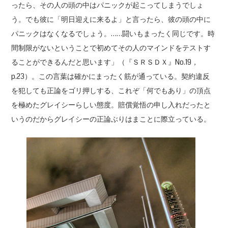
ったら、その人の頭の中はパニックが起こってしまうでしょ
う。でも彼に「明日迎えに来るよ」と言ったら、彼の頭の中に
パニックはなくなるでしょう。……闘いもまったく同じです。時
間制限がないということで初めてその人のマインドをテストす
ることができるんだと思います」（『ＳＲＳＤＸ』No.19，
p.23）。この言葉は確かにまったく筋が通っている。契約違反
を犯しても正論をゴリ押しする、これぞ「何でもあり」の頂点
を極めたグレイシーらしい態度。賠償覚悟の申し入れだったと
いうのだからグレイシーの正論ぶりはまことに際立っている。