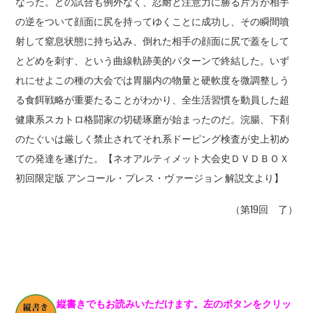
なった。どの試合も例外なく、忍耐と注意力に勝る片方が相手
の逆をついて顔面に尻を持ってゆくことに成功し、その瞬間噴
射して窒息状態に持ち込み、倒れた相手の顔面に尻で蓋をして
とどめを刺す、という曲線軌跡美的パターンで終結した。いず
れにせよこの種の大会では胃腸内の物量と硬軟度を微調整しう
る食餌戦略が重要たることがわかり、全生活習慣を動員した超
健康系スカトロ格闘家の切磋琢磨が始まったのだ。浣腸、下剤
のたぐいは厳しく禁止されてそれ系ドーピング検査が史上初め
ての発達を遂げた。【ネオアルティメット大会史ＤＶＤＢＯＸ
初回限定版 アンコール・プレス・ヴァージョン 解説文より】
（第19回 了）
縦書きでもお読みいただけます。左のボタンをクリッ