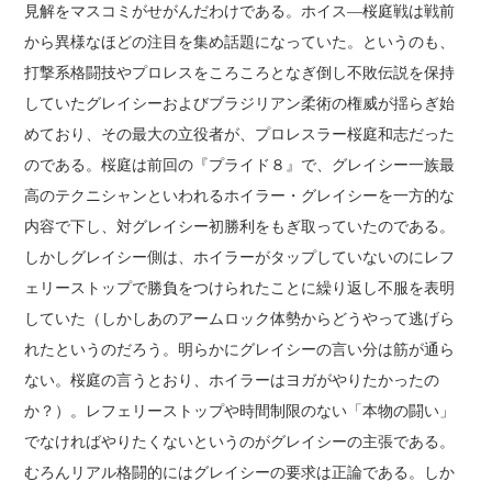
見解をマスコミがせがんだわけである。ホイス―桜庭戦は戦前
から異様なほどの注目を集め話題になっていた。というのも、
打撃系格闘技やプロレスをころころとなぎ倒し不敗伝説を保持
していたグレイシーおよびブラジリアン柔術の権威が揺らぎ始
めており、その最大の立役者が、プロレスラー桜庭和志だった
のである。桜庭は前回の『プライド８』で、グレイシー一族最
高のテクニシャンといわれるホイラー・グレイシーを一方的な
内容で下し、対グレイシー初勝利をもぎ取っていたのである。
しかしグレイシー側は、ホイラーがタップしていないのにレフ
ェリーストップで勝負をつけられたことに繰り返し不服を表明
していた（しかしあのアームロック体勢からどうやって逃げら
れたというのだろう。明らかにグレイシーの言い分は筋が通ら
ない。桜庭の言うとおり、ホイラーはヨガがやりたかったの
か？）。レフェリーストップや時間制限のない「本物の闘い」
でなければやりたくないというのがグレイシーの主張である。
むろんリアル格闘的にはグレイシーの要求は正論である。しか