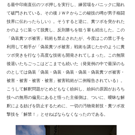
る最中印南直伝のツボ押しを実行し、練習場をパニックに陥れ
て破門されている。その後ＪＷＰからこの秘技の噂が男子格闘
技界に伝わったらしい）。そうすると逆に、糞ツボを突かれた
かのように装って脱糞し、反則勝ちを狙う輩も続出した。この
「偽装糞ツボ被害」戦術も禁止されたが、今度はこの禁じ手を
利用して相手が「偽装糞ツボ被害」戦術を講じたかのように糞
ツボ突きを行なう高度な技術も開発されてしまった。この無限
後退いたちごっこはどこまでも続いた（発覚例の中で最深のも
のとしては偽装「偽装・偽装・偽装・偽装・偽装糞ツボ被害・
被害・被害・被害・被害」被害戦術が二例報告されている）。
こうして解釈問題がとめどもなく紛糾し、紛糾の原因がおろち
技への無用の偏見にあると悟った主催側は、ついに、曖昧な解
釈による妨げを防止するために、一切の汚物発射技・糞ツボ攻
撃技を「解禁！」とせねばならなくなったのである。