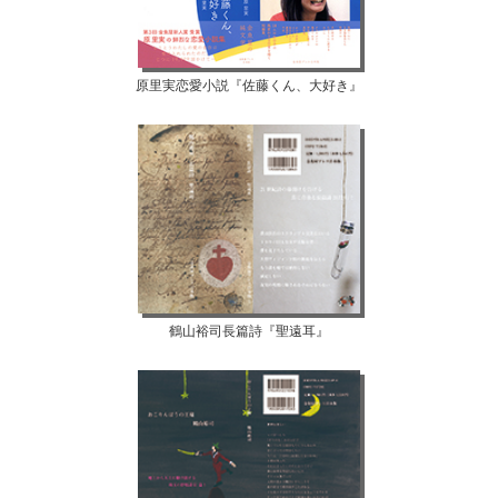
原里実恋愛小説『佐藤くん、大好き』
鶴山裕司長篇詩『聖遠耳』