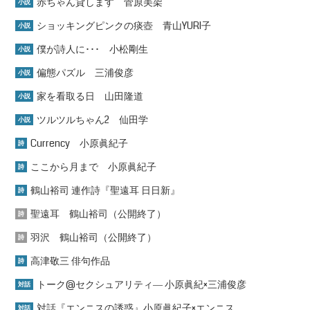
赤ちゃん貸します 菅原美架
小説
ショッキングピンクの痰壺 青山YURI子
小説
僕が詩人に･･･ 小松剛生
小説
偏態パズル 三浦俊彦
小説
家を看取る日 山田隆道
小説
ツルツルちゃん2 仙田学
小説
Currency 小原眞紀子
詩
ここから月まで 小原眞紀子
詩
鶴山裕司 連作詩『聖遠耳 日日新』
詩
聖遠耳 鶴山裕司（公開終了）
詩
羽沢 鶴山裕司（公開終了）
詩
高津敬三 俳句作品
詩
トーク@セクシュアリティ― 小原眞紀×三浦俊彦
対話
対話『エンニスの誘惑』小原眞紀子×エンニス
対話