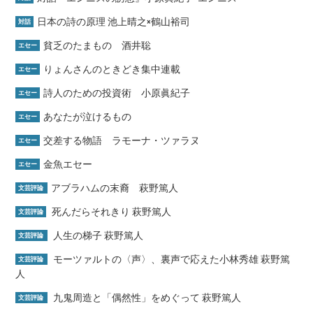
日本の詩の原理 池上晴之×鶴山裕司
対話
貧乏のたまもの 酒井聡
エセー
りょんさんのときどき集中連載
エセー
詩人のための投資術 小原眞紀子
エセー
あなたが泣けるもの
エセー
交差する物語 ラモーナ・ツァラヌ
エセー
金魚エセー
エセー
アブラハムの末裔 萩野篤人
文芸評論
死んだらそれきり 萩野篤人
文芸評論
人生の梯子 萩野篤人
文芸評論
モーツァルトの〈声〉、裏声で応えた小林秀雄 萩野篤
文芸評論
人
九鬼周造と「偶然性」をめぐって 萩野篤人
文芸評論