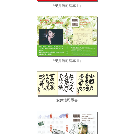
『安井浩司読本Ⅰ』
『安井浩司読本Ⅱ』
安井浩司墨書