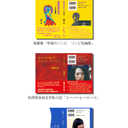
遠藤徹『幸福のゾンビ ゾンビ短編集』
松岡里奈純文学私小説『スーパーヒーローズ』