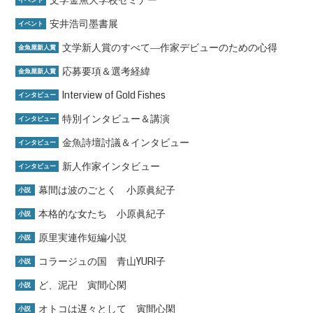
文学金魚大学校セミナー
イベント
安井浩司墨書展
イベント
文学新人賞のすべて―作家デビューのための心得
金魚屋新人賞
応募要項＆選考経緯
金魚屋新人賞
Interview of Gold Fishes
インタビュー
特別インタビュー＆講演
インタビュー
金魚詩壇討議＆インタビュー
インタビュー
新人作家インタビュー
インタビュー
幕間は波のごとく 小原眞紀子
小説
本格的な女たち 小原眞紀子
小説
原里実連作短編小説
小説
コラージュの国 青山YURI子
小説
ど、泥卍 寅間心閑
小説
オトコは遅々として 寅間心閑
小説