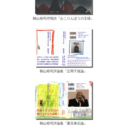
鶴山裕司抒情詩『おこりんぼうの王様』
鶴山裕司評論集『正岡子規論』
鶴山裕司評論集『夏目漱石論』