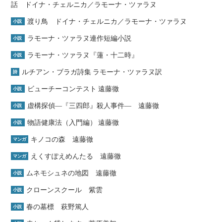
話 ドイナ・チェルニカ／ラモーナ・ツァラヌ
渡り鳥 ドイナ・チェルニカ／ラモーナ・ツァラヌ
小説
ラモーナ・ツァラヌ連作短編小説
小説
ラモーナ・ツァラヌ『蓮・十二時』
小説
ルチアン・ブラガ詩集 ラモーナ・ツァラヌ訳
詩
ビューチーコンテスト 遠藤徹
小説
虚構探偵―『三四郎』殺人事件― 遠藤徹
小説
物語健康法（入門編） 遠藤徹
小説
キノコの森 遠藤徹
マンガ
えくすぽえめんたる 遠藤徹
マンガ
ムネモシュネの地図 遠藤徹
小説
クローンスクール 紫雲
小説
春の墓標 萩野篤人
小説