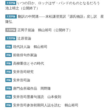
いつの日か、ロックはザ・バンドのものとなるだろう
文芸評論
池上晴之（公開終了）
翻訳の中間溝――末松謙澄英訳『源氏物語』戻し訳 星
文芸評論
隆弘
正岡子規論 鶴山裕司（公開終了）
文芸評論
辻原登論
文芸評論
現代詩人論 鶴山裕司
詩論
前衛俳句作家論
詩論
高柳重信とその時代
詩論
安井浩司研究
詩論
安井浩司論
詩論
唐門会所蔵作品 岡野隆
詩論
安井浩司墨書句漫読 山本俊則
詩論
安井浩司参加初期同人誌を読む 鶴山裕司
詩論