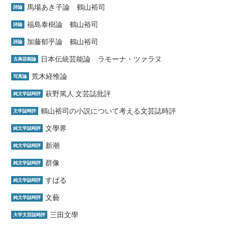
馬場あき子論 鶴山裕司
詩論
福島泰樹論 鶴山裕司
詩論
加藤郁乎論 鶴山裕司
詩論
日本伝統芸能論 ラモーナ・ツァラヌ
古典芸能論
荒木経惟論
写真論
萩野篤人 文芸誌批評
純文学誌時評
鶴山裕司の小説について考える文芸誌時評
文学誌時評
文學界
純文学誌時評
新潮
純文学誌時評
群像
純文学誌時評
すばる
純文学誌時評
文藝
純文学誌時評
三田文學
大学文芸誌時評