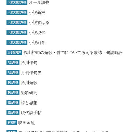
オール讀物
大衆文芸誌時評
小説新潮
大衆文芸誌時評
小説すばる
大衆文芸誌時評
小説現代
大衆文芸誌時評
小説幻冬
大衆文芸誌時評
鶴山裕司の短歌・俳句について考える歌誌・句誌時評
文学誌時評
角川俳句
句誌時評
月刊俳句界
句誌時評
角川短歌
歌誌時評
短歌研究
歌誌時評
詩と思想
詩誌時評
現代詩手帖
詩誌時評
映画金魚
映画評