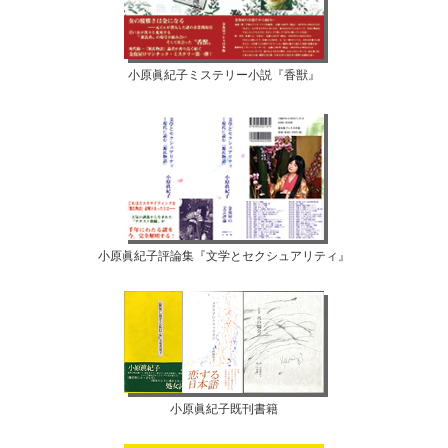
小原眞紀子ミステリー小説『香獣』
小原眞紀子評論集『文学とセクシュアリティ』
小原眞紀子既刊書籍