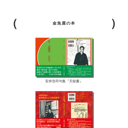
金魚屋の本
安井浩司句集『天獄書』