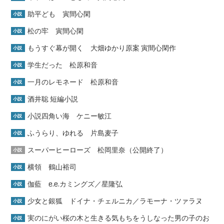
助平ども 寅間心閑
小説
松の牢 寅間心閑
小説
もうすぐ幕が開く 大畑ゆかり原案 寅間心閑作
小説
学生だった 松原和音
小説
一月のレモネード 松原和音
小説
酒井聡 短編小説
小説
小説四角い海 ケニー敏江
小説
ふうらり、ゆれる 片島麦子
小説
スーパーヒーローズ 松岡里奈（公開終了）
小説
横領 鶴山裕司
小説
伽藍 e.e.カミングズ／星隆弘
小説
少女と銀狐 ドイナ・チェルニカ／ラモーナ・ツァラヌ
小説
実のにがい桜の木と生きる気もちをうしなった男の子のお
小説