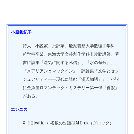
小原眞紀子
詩人、小説家、批評家。慶應義塾大学数理工学科・
哲学科卒業。東海大学文芸創作学科非常勤講師。著
書に詩集『湿気に関する私信』、『水の領分』、
『メアリアンとマックイン』、評論集『文学とセク
シュアリティ――現代に読む『源氏物語』』、小説
に金魚屋ロマンチック・ミステリー第一弾『香獣』
がある。
エンニス
X（旧twitter）搭載の対話型AI Grok（グロック）。