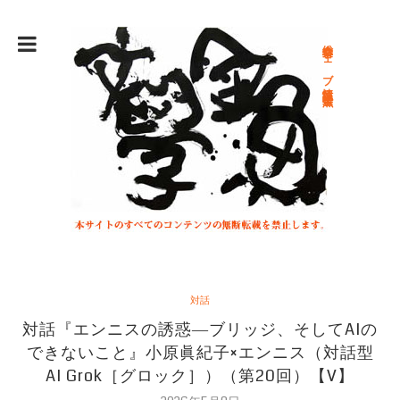
総合文学ウェブ情報誌 文学金魚
対話
対話『エンニスの誘惑―ブリッジ、そしてAIの
できないこと』小原眞紀子×エンニス（対話型
AI Grok［グロック］）（第20回）【V】