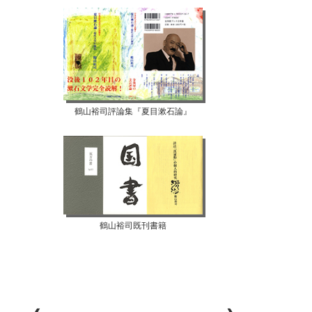
鶴山裕司評論集『夏目漱石論』
鶴山裕司既刊書籍