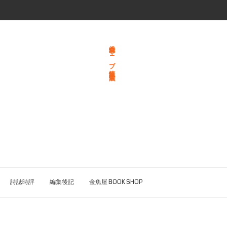
総合文学ウェブ情報誌 文学金魚
詩誌時評
編集後記
金魚屋 BOOK SHOP