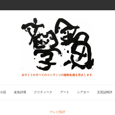
小説
金魚詩壇
クリティーク
アート
シアター
文芸誌時評
テレビ批評