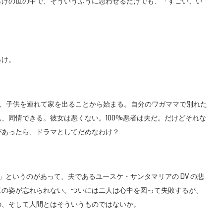
らけの世の中で、そういうふうに思わせるだけでも、「すごい、い
っけ。
み、子供を連れて家を出ることから始まる。自分のワガママで別れた
、同情できる。彼女は悪くない。100%悪者は夫だ。だけどそれな
があったら、ドラマとしてだめなわけ？
友達」というのがあって、夫であるユースケ・サンタマリアの DV の悲
江の姿が忘れられない。ついには二人は心中を図って失敗するが、
の、そして人間とはそういうものではないか。