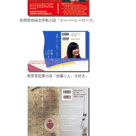
松岡里奈純文学私小説『スーパーヒーローズ』
原里実恋愛小説『佐藤くん、大好き』