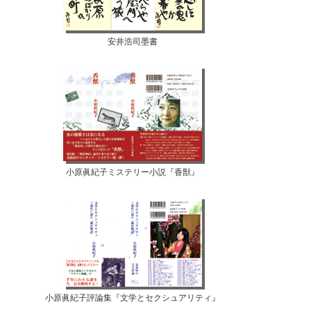
安井浩司墨書
小原眞紀子ミステリー小説『香獣』
小原眞紀子評論集『文学とセクシュアリティ』