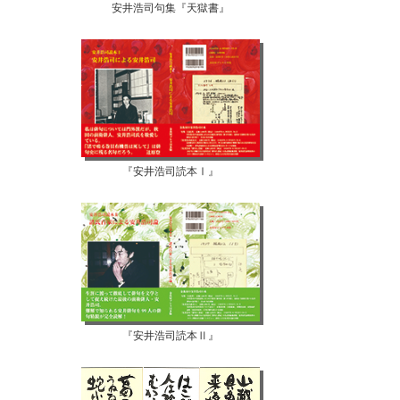
安井浩司句集『天獄書』
『安井浩司読本Ⅰ』
『安井浩司読本Ⅱ』