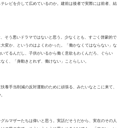
らテレビを介して広めているのか。建前は後者で実際には前者、結
」は、そう悪いドラマではないと思う。少なくとも、すごく啓蒙的で
に大変か、というのはよくわかった。「働かなくてはならない」な
働いてるんだし、子供がいるから働く意欲もわくんだろ、ぐらい
はなく、「身動きとれず、働けない」ことらしい。
扶養手当削減の反対運動のために頑張る、みたいなとこに来て、
や。
グルマザーたちは偉いと思う。実話だそうだから、実在のその人