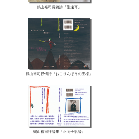
鶴山裕司長篇詩『聖遠耳』
鶴山裕司抒情詩『おこりんぼうの王様』
鶴山裕司評論集『正岡子規論』