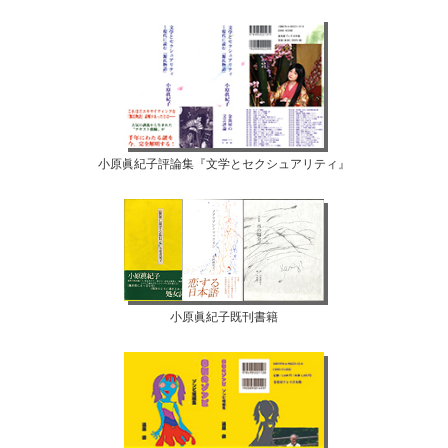
小原眞紀子評論集『文学とセクシュアリティ』
小原眞紀子既刊書籍