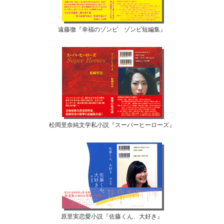
遠藤徹『幸福のゾンビ ゾンビ短編集』
松岡里奈純文学私小説『スーパーヒーローズ』
原里実恋愛小説『佐藤くん、大好き』