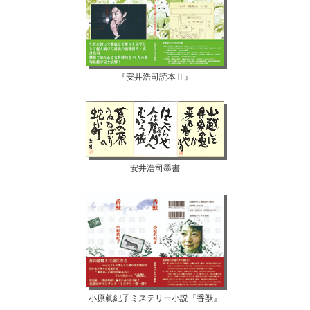
『安井浩司読本Ⅱ』
安井浩司墨書
小原眞紀子ミステリー小説『香獣』