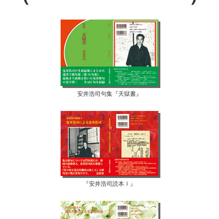
安井浩司句集『天獄書』
『安井浩司読本Ⅰ』