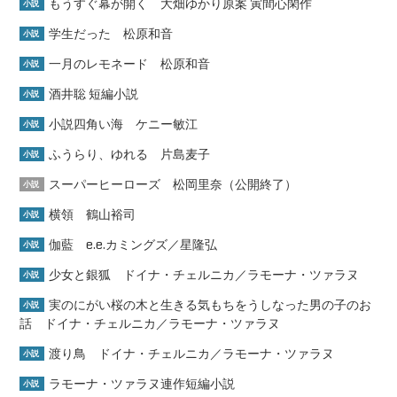
もうすぐ幕が開く 大畑ゆかり原案 寅間心閑作
小説
学生だった 松原和音
小説
一月のレモネード 松原和音
小説
酒井聡 短編小説
小説
小説四角い海 ケニー敏江
小説
ふうらり、ゆれる 片島麦子
小説
スーパーヒーローズ 松岡里奈（公開終了）
小説
横領 鶴山裕司
小説
伽藍 e.e.カミングズ／星隆弘
小説
少女と銀狐 ドイナ・チェルニカ／ラモーナ・ツァラヌ
小説
実のにがい桜の木と生きる気もちをうしなった男の子のお
小説
話 ドイナ・チェルニカ／ラモーナ・ツァラヌ
渡り鳥 ドイナ・チェルニカ／ラモーナ・ツァラヌ
小説
ラモーナ・ツァラヌ連作短編小説
小説