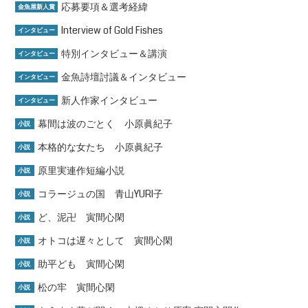
応募要項＆選考経緯
金魚屋新人賞
Interview of Gold Fishes
インタビュー
特別インタビュー＆講演
インタビュー
金魚詩壇討議＆インタビュー
インタビュー
新人作家インタビュー
インタビュー
幕間は波のごとく 小原眞紀子
小説
本格的な女たち 小原眞紀子
小説
原里実連作短編小説
小説
コラージュの国 青山YURI子
小説
ど、泥卍 寅間心閑
小説
オトコは遅々として 寅間心閑
小説
助平ども 寅間心閑
小説
松の牢 寅間心閑
小説