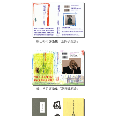
鶴山裕司評論集『正岡子規論』
鶴山裕司評論集『夏目漱石論』