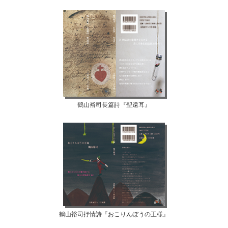
鶴山裕司長篇詩『聖遠耳』
鶴山裕司抒情詩『おこりんぼうの王様』