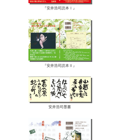
『安井浩司読本Ⅰ』
『安井浩司読本Ⅱ』
安井浩司墨書