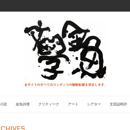
小説
金魚詩壇
クリティーク
アート
シアター
文芸誌時評
CHIVES