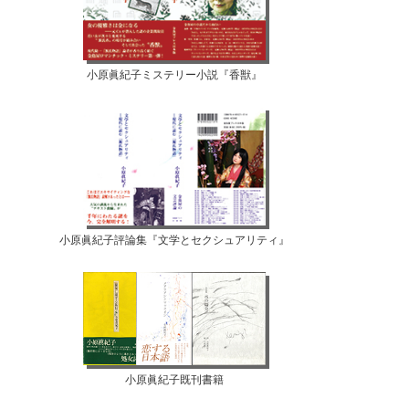
小原眞紀子ミステリー小説『香獣』
小原眞紀子評論集『文学とセクシュアリティ』
小原眞紀子既刊書籍