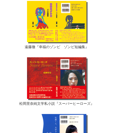
遠藤徹『幸福のゾンビ ゾンビ短編集』
松岡里奈純文学私小説『スーパーヒーローズ』