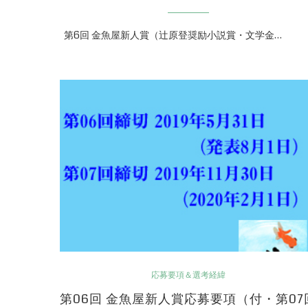
第6回 金魚屋新人賞（辻原登奨励小説賞・文学金…
応募要項＆選考経緯
第06回 金魚屋新人賞応募要項（付・第07