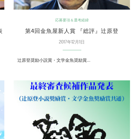
応募要項＆選考経緯
表
第4回金魚屋新人賞 『総評』辻原登
2017年12月1日
辻原登奨励小説賞・文学金魚奨励賞…