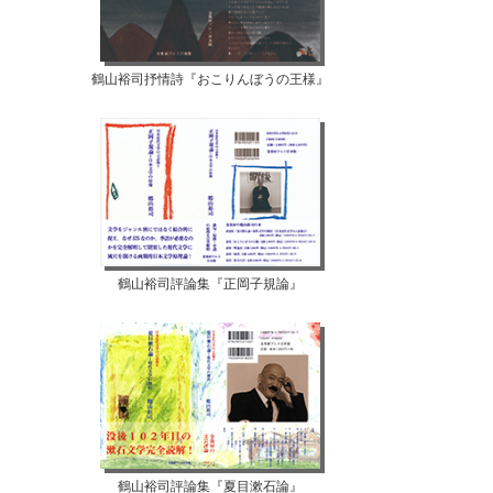
鶴山裕司抒情詩『おこりんぼうの王様』
鶴山裕司評論集『正岡子規論』
鶴山裕司評論集『夏目漱石論』