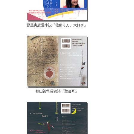
原里実恋愛小説『佐藤くん、大好き』
鶴山裕司長篇詩『聖遠耳』