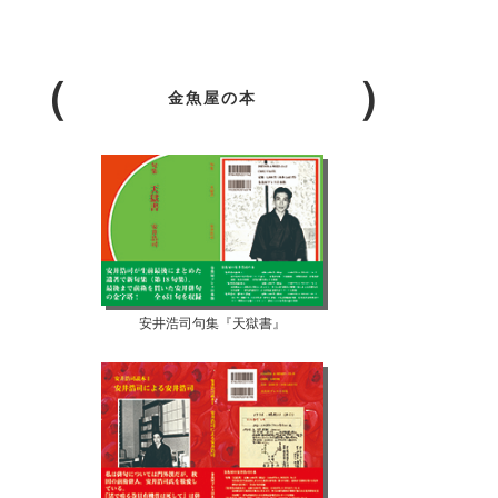
金魚屋の本
安井浩司句集『天獄書』