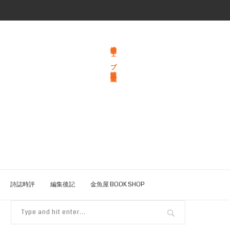
総合文学ウェブ情報誌 文学金魚
詩誌時評
編集後記
金魚屋 BOOK SHOP