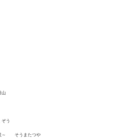
山
ぞう
小説～ そうまたつや