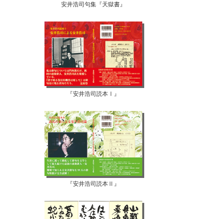
安井浩司句集『天獄書』
『安井浩司読本Ⅰ』
『安井浩司読本Ⅱ』