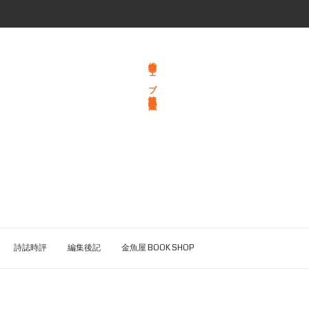
総合文学ウェブ情報誌 文学金魚
詩誌時評
編集後記
金魚屋 BOOK SHOP