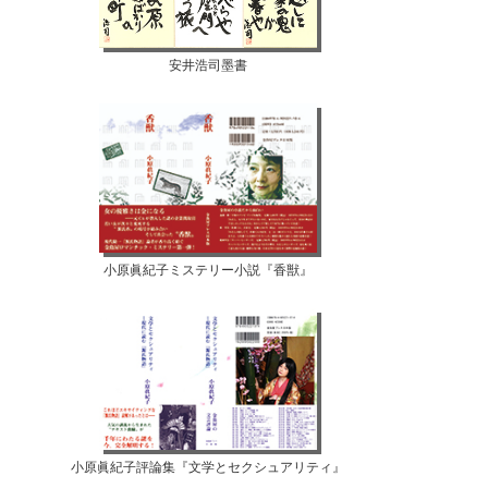
安井浩司墨書
小原眞紀子ミステリー小説『香獣』
小原眞紀子評論集『文学とセクシュアリティ』