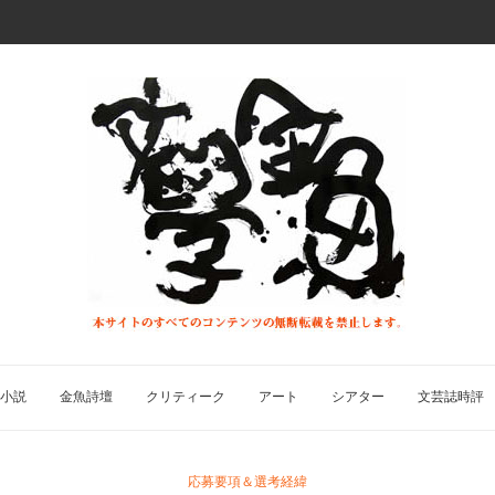
小説
金魚詩壇
クリティーク
アート
シアター
文芸誌時評
応募要項＆選考経緯