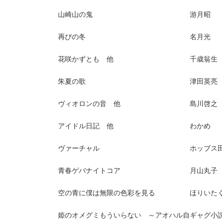
山崎山の鬼 游月昭
再びの冬 名月光
花咲かずとも 他 千歳翁生
朱夏の歌 津田英亮
ヴィオロンの音 他 島川啓之
アイドル日記 他 わかめ
ヴァーチャル ホッブス田
青春ゲバナイトコア 月山丸子
空の青に僕は無限の色彩を見る ほりいたく
姫のオメグミもういらない ～アオハル自ギャグ