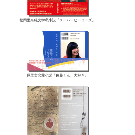
松岡里奈純文学私小説『スーパーヒーローズ』
原里実恋愛小説『佐藤くん、大好き』