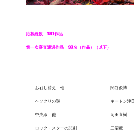
応募総数 187作品
第一次審査通過作品 37名（作品）（以下）
お召し替え 他 関谷俊博
ヘソクリの謎 キートン津
中央線 他 岡田直樹
ロック・スターの悲劇 三沼薫