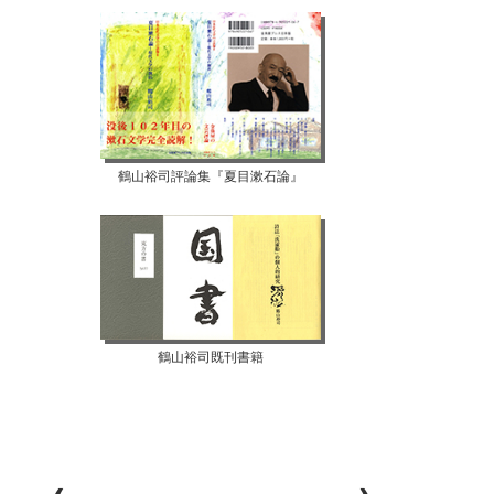
鶴山裕司評論集『夏目漱石論』
鶴山裕司既刊書籍