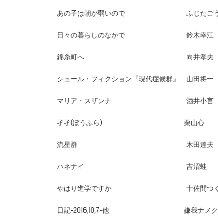
あの子は朝が弱いので ふじたごう
日々の暮らしのなかで 鈴木幸江
錦糸町へ 向井孝夫
シュール・フィクション『現代症候群』 山田将一
マリア・スザンナ 酒井小言
孑孑(ぼうふら) 栗山心
流星群 木田達夫
ハネナイ 吉沼蛙
やはり進学ですか 十佐間つく
日記-2016,10,7-他 嫌我ナメク