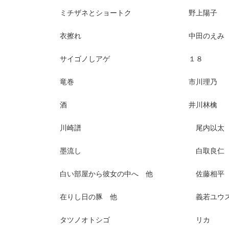
ミチザネとショートク 野上陽子
衣擦れ 中田のえみ
サイゴノしアゲ １８
竜巻 市川理乃
酒 井川林檎
川崎譜 尾内以太
墨流し 白取良仁
白い部屋から彼女の中へ 他 佐藤相平
在りし日の豚 他 義若ユウス
タツノオトシゴ リカ