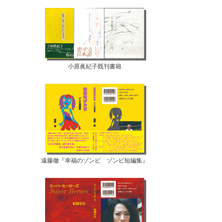
小原眞紀子既刊書籍
遠藤徹『幸福のゾンビ ゾンビ短編集』