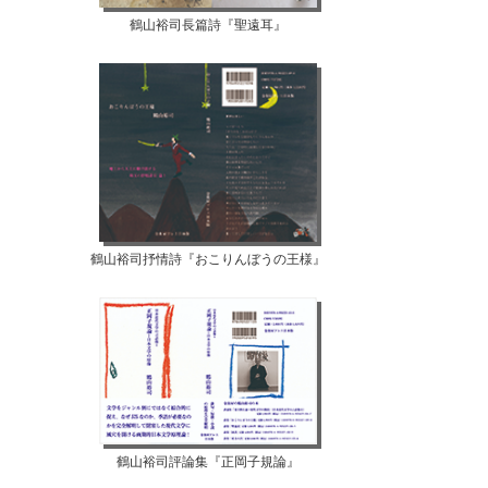
鶴山裕司長篇詩『聖遠耳』
鶴山裕司抒情詩『おこりんぼうの王様』
鶴山裕司評論集『正岡子規論』